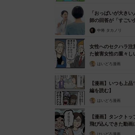
普段は穏やかな人が運転中に突然豹
「おっぱいが大きい
師の回答が「すごい
SNSや口コミでも「母が運転中だ
中将 タカノリ
なる」といった体験談が数多く見ら
女性へのセクハラ注
心理学的には、車の中という“閉ざさ
た被害女性の重々し
で、無意識に本音や攻撃的な面が出
はいどろ漫画
豹変するのは運転中だけじゃな
運転中に限らず、ある出来事がトリ
【漫画】いつも上品
編を読む】
に多い。以下に、筆者に寄せられた
はいどろ漫画
・優しいところに惹かれて付き合い
は常にグミやチョコなどのお菓子を
【漫画】タンクトッ
飛び込んできた動画
・公園で会うといつもニコニコして
はいどろ漫画