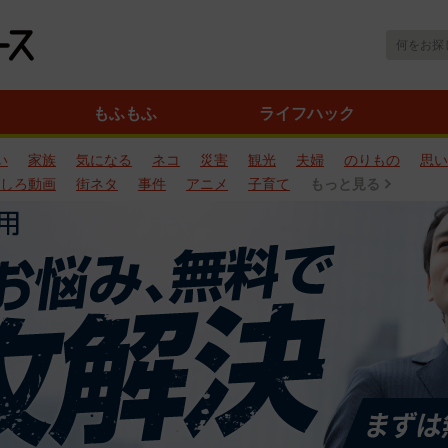
もふもふ
ライフハック
い
家族
気になる
ネコ
災害
観光
夫婦
のりもの
思い
しろ動画
街ネタ
事件
アニメ
子育て
もっと見る