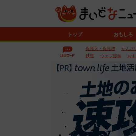
ニ
トップ
おもしろ
ュ
ー
保護犬・保護猫
かんさ
ス
一
鉄道
ウェブ漫画
おも
覧