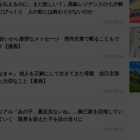
る──そんな体験、あなたにもありませんか？
を払えるのに、まだ欲しい？」高級レジデンスの七夕飾
にびっくり 人の欲には終わりがないのか
2026.08.06
近なスカッと話をお届け！【はいどろ漫画】の
り合いから唐突なメッセージ 用件次第で断ることもで
？【漫画】
instagram.com/haidoromanga
2026.08.06
なきゃ」 他人を正解にして生きてきた母親 自己主張
た大切なこと【漫画】
2026.08.06
リアル「あの子、最近見ないね」…御三家を目指してい
ていく 限界を迎えた子を目の当りに
2026.08.05