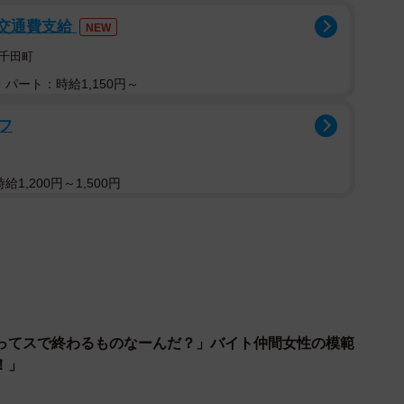
/交通費支給
NEW
千田町
パート：時給1,150円～
フ
1,200円～1,500円
2/5
ってスで終わるものなーんだ？」バイト仲間女性の模範
お…お義母さん！？
！」