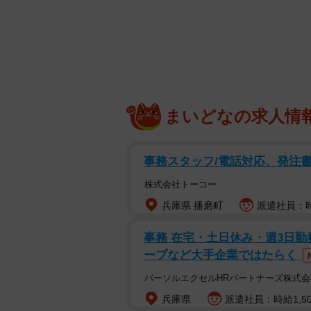
さん」だと感じていたという。
ところが、ある日その印象が一変す
「義母が車を運転する機会があって
を守らない車を見た瞬間、『あぶね
まいどなの求人情
ア！』って、ものすごい剣幕で怒鳴
見事な巻き舌、額に浮かぶ青筋…。
事務スタッフ/電話対応、発注
そうだ。Nさんはさらにこう語る。
株式会社トーコー
兵庫県 播磨町
派遣社員：時
「義母の暴言には正直ビビりましたけ
た。ただ、その矛先がもしも自分に
事務 在宅・土日休み・週3日勤
ープなど大手企業ではたらく
パーソルエクセルHRパートナーズ株式会
兵庫県
派遣社員：時給1,50