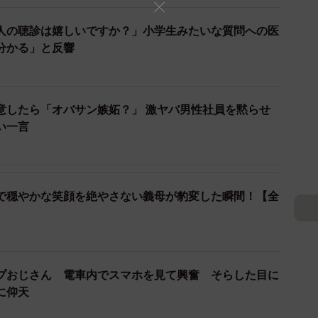
変するという話は少なくない。
人の聴診は嬉しいですか？」小学生みたいな質問への医
分かる」と反響
けヤンキーになる」「普段温厚な上司が車に乗ると毒舌に
れる。
意したら「オバサン嫉妬？」 激ヤバ男性社員を黙らせ
れた空間”と、“自分の縄張り”という感覚が重なること
い一言
やすくなるともいわれている。
い？
ガーとなって豹変する人物を友人・知人に持つ人は意外
で穏やかな笑顔を絶やさない義母が豹変した瞬間！【全
豹変エピソードの一例を紹介する。
始めた彼女。ところが、空腹になると不機嫌MAXに！僕
持ち歩くようになりました。（大学職員・Yさん）
プおじさん 電車内でスマホを見て興奮 そらした目に
に仰天
いるママ友。声も小さくておっとりしてるんですが、娘