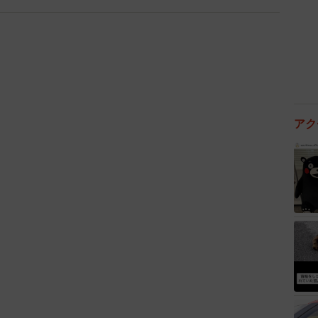
た瞬間に猛スピードで走ってきて『ねえ、今何した
時のオーラ、只者じゃなかった…。（主婦・Mさん）
、ちょっと気になっていたスマートな同僚が何を歌うの
チョイスしたのは「タ●タニック」の主題歌。壮大なサ
いか分かりませんでした。（会社員・Kさん）
アク
。ファッションもメイクもかなり攻めてる。ある日イン
部屋の片隅にハムスターのケージがあるのを発見！
足を突っ込む事に。（会社員・Rさん）
の顔”とのギャップに驚くこともあるが、それこそがそ
当の自分”があるのかもしれない。その一面を知ること