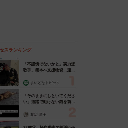
セスランキング
「不謹慎でないかと」実力派
歌手、熊本へ支援物資…運搬
トラックの車体デザインにた
めらい 「痛いほど伝わる」
まいどなトピック
「行動され立派」
「そのままにしといてくださ
い」道路で動けない猫を前に
返された一言… 懸命に生き
ようとした4日間 「命の重
渡辺 晴子
さはみんな同じ」保護団体代
表の訴え
72歳父、軽自動車で新潟から