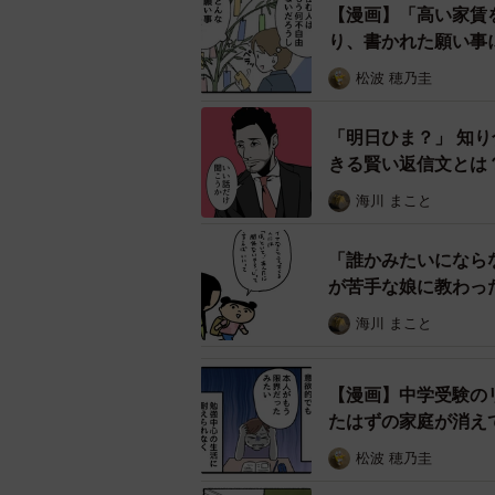
で、相手との距離がほんの少し縮ま
【漫画】「高い家賃
り、書かれた願い事
◇ ◇
松波 穂乃圭
◆はいどろ漫画 日常の事件や、身
「明日ひま？」 知
Instagramで連載漫画を描いてます。
きる賢い返信文とは
Instagramはこちら→
https://www.
海川 まこと
◇ ◇
「誰かみたいになら
が苦手な娘に教わっ
海川 まこと
【漫画】中学受験の
たはずの家庭が消え
松波 穂乃圭