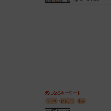
さんがやんちゃな男の子に泣かされ
の？』って低音ボイスで一喝。あの
・同期でカラオケに行くことになり
か楽しみにしていたのですが…彼が
ビ部分での裏声をどう受け止めてい
・私の推しはデスメタルのボーカル
スタライブを視聴していたら、彼の
え〜！可愛い〜！！さらに沼に深く
ギャップにこそ人間味がある
人は多面的な存在だ。普段の顔と“別
の人の魅力かもしれない。
気になるキーワード
マンガ
おもしろ
家族
誰にでも、ふとした瞬間に見せる“本