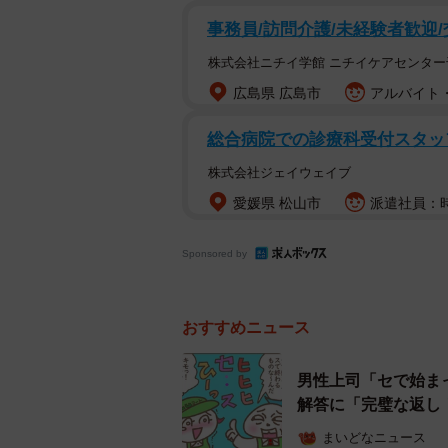
事務員/訪問介護/未経験者歓迎
株式会社ニチイ学館 ニチイケアセンター
広島県 広島市
アルバイト・
総合病院での診療科受付スタッ
株式会社ジェイウェイブ
愛媛県 松山市
派遣社員：時給
Sponsored by
おすすめニュース
男性上司「セで始ま
解答に「完璧な返し
運転中は“本性”が出やすい？
まいどなニュース