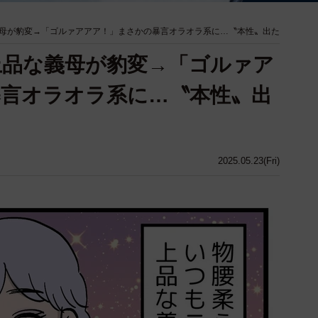
母が豹変→「ゴルァアアア！」まさかの暴言オラオラ系に…〝本性〟出た
上品な義母が豹変→「ゴルァア
言オラオラ系に…〝本性〟出
2025.05.23(Fri)