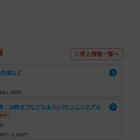
る出来事があった。
、助手席に乗せてもらったんです。すると、交通ルール
ぇだろちゃんと前見ろ！！事故りてーのかゴルァアア
報
求人情報一覧へ
り始めて…。一瞬、誰？って思いました（笑）」
普段とのギャップに、驚きと戸惑いを抑え切れなかった
書作成など
給1,350円
ど、逆に“完璧じゃないところ”に親しみがわきまし
向かったら…？と思うと、多少のスリルを感じます…」
務・16時までなどもあり/パナソニックグル
NEW
社
0円～2,100円