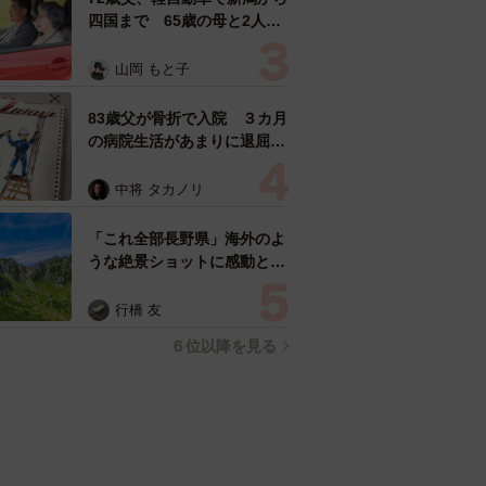
四国まで 65歳の母と2人で
3泊4日の旅 パーキングの休
憩まで分刻み… 「大学生で
山岡 もと子
も組まねえよ！」
83歳父が骨折で入院 ３カ月
の病院生活があまりに退屈で
「画用紙と色鉛筆持ってこ
い！」→スケッチブックを見
中将 タカノリ
た家族が仰天「これ、売れま
すよ…」
「これ全部長野県」海外のよ
うな絶景ショットに感動と反
響「離れてからいいところだ
ったんだって気づいた」
行橋 友
６位以降を見る