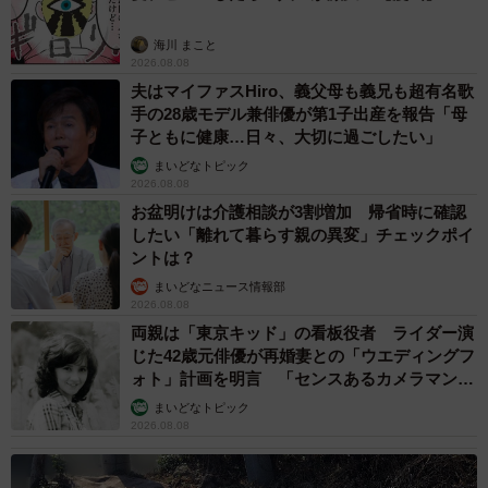
海川 まこと
2026.08.08
夫はマイファスHiro、義父母も義兄も超有名歌
手の28歳モデル兼俳優が第1子出産を報告「母
子ともに健康…日々、大切に過ごしたい」
まいどなトピック
2026.08.08
お盆明けは介護相談が3割増加 帰省時に確認
したい「離れて暮らす親の異変」チェックポイ
ントは？
まいどなニュース情報部
2026.08.08
両親は「東京キッド」の看板役者 ライダー演
じた42歳元俳優が再婚妻との「ウエディングフ
ォト」計画を明言 「センスあるカメラマン求
む」
まいどなトピック
2026.08.08