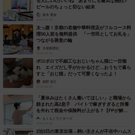
る犬に1.4万いいね あまりにも健気な熱烈ア
ピールのちょっと切ない結末
梨木 香奈
2026.08.08
太っ腹！京都の老舗中華料理店がフルコース料
理50人前を無料提供 「一市民としてお礼を」
つながる善意の輪
京都新聞社
2026.08.08
ボロボロで不細工なおじいちゃん猫に一目惚
れ エイズだし手がかかるけど…おうちで暮ら
すと「おじ猫」だって可愛くなったよ！
鶴野 浩己
2026.08.08
「夏休みはたくさん働いてほしい」と職場から
頼まれた高2息子 バイトで稼ぎすぎると扶養
を外れて税金や保険料が上がる？【FPが解
説】
もくもくライターズ
2026.08.08
2泊3日の東京出張→飼い主さんが不在中ハムス