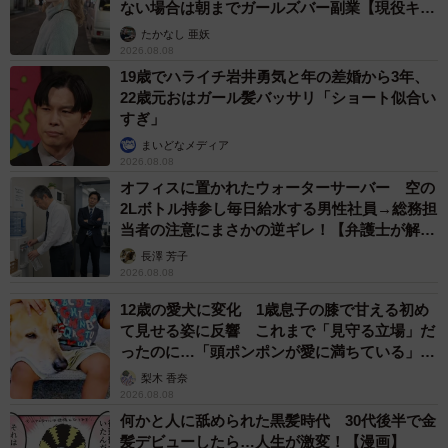
ない場合は朝までガールズバー副業【現役キャ
ストに取材】
たかなし 亜妖
2026.08.08
19歳でハライチ岩井勇気と年の差婚から3年、
22歳元おはガール髪バッサリ「ショート似合い
すぎ」
まいどなメディア
2026.08.08
オフィスに置かれたウォーターサーバー 空の
2Lボトル持参し毎日給水する男性社員→総務担
当者の注意にまさかの逆ギレ！【弁護士が解
説】
長澤 芳子
2026.08.08
12歳の愛犬に変化 1歳息子の膝で甘える初め
て見せる姿に反響 これまで「見守る立場」だ
ったのに…「頭ポンポンが愛に満ちている」
「尊…」
梨木 香奈
2026.08.08
何かと人に舐められた黒髪時代 30代後半で金
髪デビューしたら…人生が激変！【漫画】