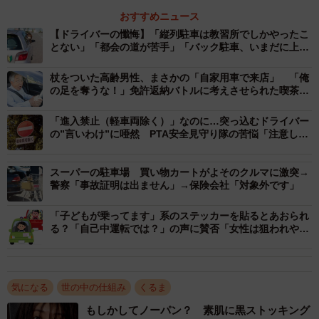
し、一人で運転してたらいつか絶対に事故を起こすだろう
おすすめニュース
なと確信したので。入学金がもったいないので運転免許は
【ドライバーの懺悔】「縦列駐車は教習所でしかやったこ
なんとか取得しましたが、免許を取得しても運転するつも
とない」「都会の道が苦手」「バック駐車、いまだに上達
しない」
りのない講習は『これ終わったらもう運転しなくていい』
杖をついた高齢男性、まさかの「自家用車で来店」 「俺
がモチベーションでした」とのことでした。
の足を奪うな！」免許返納バトルに考えさせられた喫茶店
の一幕【専門家が説得方法を解説】
「進入禁止（軽車両除く）」なのに…突っ込むドライバー
ちなみに運転免許の申請取消（自主返納）件数は、令和
の”言いわけ”に唖然 PTA安全見守り隊の苦悩「注意して
元年の約６０万人から令和５年（約３８万人）までは減少
も理解してくれない」
傾向でしたが、令和６年は約４３万人と増加しています。
スーパーの駐車場 買い物カートがよそのクルマに激突→
自主返納者は、令和６年は７５歳未満が約３８％でした。
警察「事故証明は出ません」→保険会社「対象外です」
（警察庁「自主返納件数等の推移等」より）
「子どもが乗ってます」系のステッカーを貼るとあおられ
る？「自己中運転では？」の声に賛否「女性は狙われやす
◾️デレク宮内のＸ
https://x.com/DerekDount
い」「貼ってる車は地雷率高め」
◾️警察庁「運転免許証の自主返納について」
気になる
世の中の仕組み
くるま
https://www.npa.go.jp/policies/application/license_renewal/j
もしかしてノーパン？ 素肌に黒ストッキング
ishuhennou.html