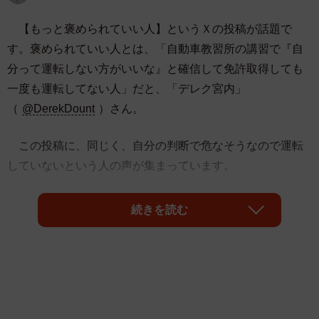
【もっと褒められていい人】というＸの投稿が話題で
す。褒められていい人とは、「自動車教習所の講習で『自
分って運転しない方がいいな』と確信して免許取得しても
一度も運転してない人」だと、「デレク宮内」
（
@DerekDount
）さん。
この投稿に、同じく、自分の判断で危なそうなので運転
していないという人の声が集まっています。
「車幅感覚もないし、どこ見たらいいのか分からなくなる
続きを読む
し…向いてないんですよね〜」
「私のことだ。褒められちゃった」
「自分は絶対運転しないほうがいい、と思って免許取る途
中で脱落した私も褒められていい？（行く気を失っただ
け）」