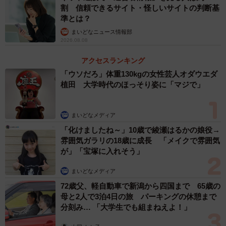
割 信頼できるサイト・怪しいサイトの判断基
準とは？
まいどなニュース情報部
2026.08.08
アクセスランキング
「ウソだろ」体重130kgの女性芸人オダウエダ
植田 大学時代のほっそり姿に「マジで」
まいどなメディア
「化けましたね～」10歳で綾瀬はるかの娘役→
雰囲気ガラリの18歳に成長 「メイクで雰囲気
が」「宝塚に入れそう」
まいどなメディア
72歳父、軽自動車で新潟から四国まで 65歳の
母と2人で3泊4日の旅 パーキングの休憩まで
分刻み… 「大学生でも組まねえよ！」