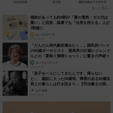
姓氏研究家
漫才師
園田学園女子大学学長
もっと見る
補助があっても約9割が「夏の電気・ガス代は
重い」と回答…猛暑でも「冷房を控える」人が
7割超に
まいどなデータ
2026.08.08
「だんだん時代劇俳優みたく…」国民的バンド
の55歳ボーカリスト 競馬界の57歳レジェンド
らとの「夏祭り満喫ショット」に驚きの声続々
まいどなトピック
2026.08.08
「息子を一人にしてきたんです、帰らない
と」 施設に入った90歳母、障害のある60歳次
男との暮らしは行き詰まり…【司法書士の現場
から】
山下 静香
2026.08.08