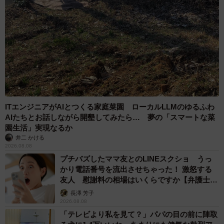
ITエンジニアがAIとつくる家庭菜園 ローカルLLMのゆるふわ
AIたちとお話しながら開墾してみたら… 夢の「スマートな菜
園生活」実現なるか
井二 かける
2026.08.08
プチバズしたママ友とのLINEスクショ うっ
かり電話番号を流出させちゃった！ 激怒する
友人 慰謝料の相場はいくらですか【弁護士が
解説】
長澤 芳子
2026.08.08
「テレビより私を見て？」パパの目の前に陣取