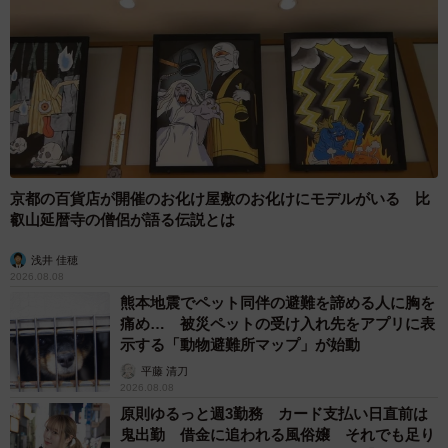
京都の百貨店が開催のお化け屋敷のお化けにモデルがいる 比
叡山延暦寺の僧侶が語る伝説とは
浅井 佳穂
2026.08.08
熊本地震でペット同伴の避難を諦める人に胸を
痛め… 被災ペットの受け入れ先をアプリに表
示する「動物避難所マップ」が始動
平藤 清刀
2026.08.08
原則ゆるっと週3勤務 カード支払い日直前は
鬼出勤 借金に追われる風俗嬢 それでも足り