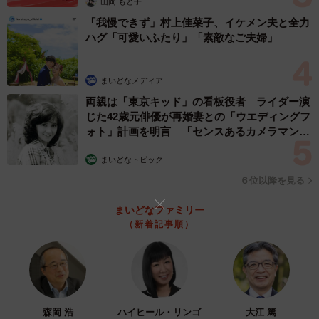
山岡 もと子
「我慢できず」村上佳菜子、イケメン夫と全力
ハグ「可愛いふたり」「素敵なご夫婦」
まいどなメディア
両親は「東京キッド」の看板役者 ライダー演
じた42歳元俳優が再婚妻との「ウエディングフ
ォト」計画を明言 「センスあるカメラマン求
む」
まいどなトピック
６位以降を見る
まいどなファミリー
（新着記事順）
森岡 浩
ハイヒール・リンゴ
大江 篤