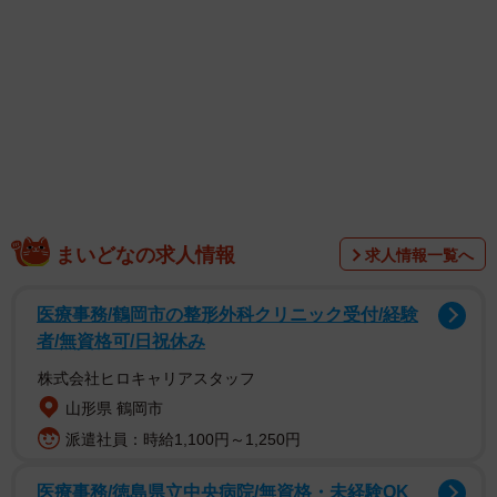
「昔、教習所に３０万近く払ったけど、講習中なぜか右車
線を走ってしまったことで、運転しないほうがいいと確信
した 取得はしていない 運転してはいけないことをわか
るために３０万払ったと思ってる…」
「なんで運転しないのって何回聞かれたかって感じだけ
ど、褒められていい人なんだ嬉しい」
「普通に情けないことだと思ってたので、初めて褒められ
てわろた」
まいどなの求人情報
求人情報一覧へ
医療事務/鶴岡市の整形外科クリニック受付/経験
者/無資格可/日祝休み
株式会社ヒロキャリアスタッフ
山形県 鶴岡市
派遣社員：時給1,100円～1,250円
医療事務/徳島県立中央病院/無資格・未経験OK