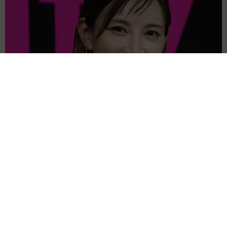
3児の母 43歳女優の肩見せコーデでファンざわざわ 「色っ
ぽすぎて思わず二度見」「むっかしからずっと可愛い」
まいどなトピック
2026.08.07
あのちゃん、雨の日のショーパン姿に「雨が似
合う」「脚めっちゃきれい！」「水も滴る良い
アーティスト」 幻想的な近影が話題
まいどなメディア
2026.08.07
【漫画】周囲の目を気にせず遊べる！洗濯物も