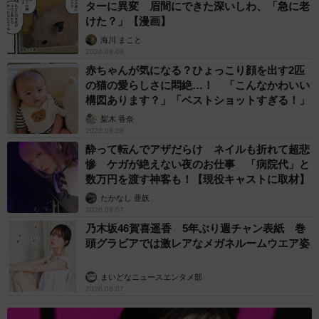
ターに異変 眉間にできた深いしわ、「急に老
けた？」【漫画】
海川 まこと
2026.08.08
赤ちゃんが気になる？ひょっこり顔を出す2匹
の猫の愛らしさに悶絶…！ 「こんなかわいい
構図あります？」「ベストショットすぎる！」
梨木 香奈
2026.08.08
酔って転んでアザだらけ ネイルも折れて超悲
惨 ケガが絶えない夜のお仕事 「病院代」と
数万円を渡す神客も！【現役キャストに取材】
たかなし 亜妖
2026.08.07
乃木坂46賀喜遥香 5年ぶり週チャン表紙 巻
頭グラビアでは激レアなメガネルームウエア姿
まいどなニュースエンタメ部
2026.08.07