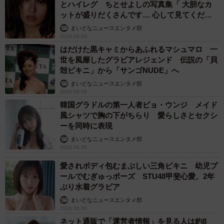
とハイレグ ちとせよしの写真集「 大胆なカ
ットが盛りだくさんです… 心して見てくださ
い」
まいどなニュースエンタメ部
2026.08.08
はだけた黒キャミからあふれるマシュマロ 一
世を風靡したグラビアレジェンド 伝説の「貝
殻ビキニ」から「サンゴNUDE」へ
まいどなニュースエンタメ部
2026.08.08
韓国グラドルの第一人者ピョ・ウンジ メイド
風シャツで胸の下がちらり 愛らしさとセクシ
ーを同時に表現
まいどなニュースエンタメ部
2026.08.08
愛されボディ包むまぶしい三角ビキニ 幼児プ
ールでむぎゅっポーズ STU48甲斐心愛、2年
ぶり水着グラビア
まいどなニュースエンタメ部
2026.08.08
ネット通販で「運営者情報」を見る人は約8