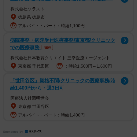
株式会社ソラスト
徳島県 徳島市
コメントを見る限り、みなさんの「運転しない」という
アルバイト・パート：時給1,100円
ご自身の判断が、事故を未然に防いでくれているようで
病院事務・病院受付医療事務/東京都/クリニック
す。ありがとうございます。
での医療事務
NEW
デレク宮内さんは、免許はとったけれど運転していない
株式会社日本教育クリエイト 三幸医療エージェント
ことについて「恥ずかしながら」としながら、「運転が下
東京都 千代田区
：時給1,500円～1,600円
手で本来なら起こしていたはずの事故を、運転しないこと
「世田谷区」資格不問/クリニックの医療事務/時
で防いでるから」もっと褒められてもいい人なのではない
給1,400円から・週3日可
かと思ったそうです。
医療法人社団明世会
東京都 世田谷区
ちなみに、どの程度運転しないほうがいいのかという
アルバイト・パート：時給1,400円
と…。
「運転のセンスがなくて教官に怒られっぱなしだった
Sponsored by