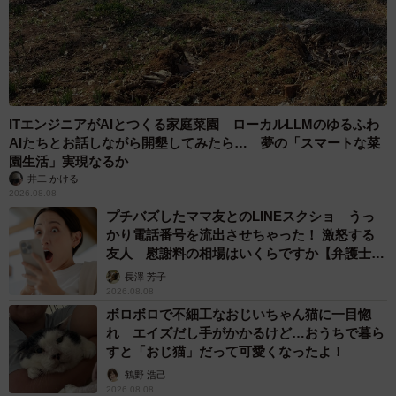
ITエンジニアがAIとつくる家庭菜園 ローカルLLMのゆるふわ
AIたちとお話しながら開墾してみたら… 夢の「スマートな菜
園生活」実現なるか
井二 かける
2026.08.08
プチバズしたママ友とのLINEスクショ うっ
かり電話番号を流出させちゃった！ 激怒する
友人 慰謝料の相場はいくらですか【弁護士が
解説】
長澤 芳子
2026.08.08
ボロボロで不細工なおじいちゃん猫に一目惚
れ エイズだし手がかかるけど…おうちで暮ら
すと「おじ猫」だって可愛くなったよ！
鶴野 浩己
2026.08.08