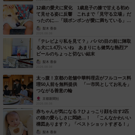
12歳の愛犬に変化 1歳息子の膝で甘える初め
て見せる姿に反響 これまで「見守る立場」だ
ったのに…「頭ポンポンが愛に満ちている」
「尊…」
梨木 香奈
2026.08.08
「テレビより私を見て？」パパの目の前に陣取
る犬に1.4万いいね あまりにも健気な熱烈ア
ピールのちょっと切ない結末
梨木 香奈
2026.08.08
太っ腹！京都の老舗中華料理店がフルコース料
理50人前を無料提供 「一市民としてお礼を」
つながる善意の輪
京都新聞社
2026.08.08
赤ちゃんが気になる？ひょっこり顔を出す2匹
の猫の愛らしさに悶絶…！ 「こんなかわいい
構図あります？」「ベストショットすぎる！」
梨木 香奈