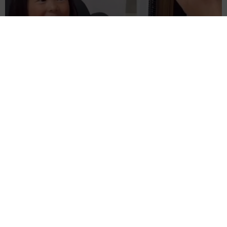
難聴のお姉ちゃんに5歳の妹が手話通訳 互いに支え合う家族の
日常に反響「妹ちゃん、頼もしい」「かわいい通訳さん」
五ヶ瀬 あお
2026.08.07
ラストライブ控えるT-BOLAN森友嵐士 にし
たん社長がTikTok内で独占インタビュー
まいどなニュース
2026.08.07
「男の子のママっぽいよね」ってどういう意
味？ 女系家族で育った母 いつもスカートと
ワンピースしか着ないし、ヒールも好き どの
へんが…
山岡 もと子