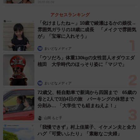
2026.08.08
アクセスランキング
「化けましたね～」10歳で綾瀬はるかの娘役→
雰囲気ガラリの18歳に成長 「メイクで雰囲気
が」「宝塚に入れそう」
まいどなメディア
「ウソだろ」体重130kgの女性芸人オダウエダ
植田 大学時代のほっそり姿に「マジで」
まいどなメディア
72歳父、軽自動車で新潟から四国まで 65歳の
母と2人で3泊4日の旅 パーキングの休憩まで
分刻み… 「大学生でも組まねえよ！」
山岡 もと子
「我慢できず」村上佳菜子、イケメン夫と全力
ハグ「可愛いふたり」「素敵なご夫婦」