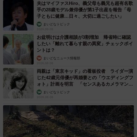
夫はマイファスHiro、義父母も義兄も超有名歌
手の28歳モデル兼俳優が第1子出産を報告「母
子ともに健康…日々、大切に過ごしたい」
まいどなトピック
2026.08.08
お盆明けは介護相談が3割増加 帰省時に確認
したい「離れて暮らす親の異変」チェックポイ
ントは？
まいどなニュース情報部
2026.08.08
両親は「東京キッド」の看板役者 ライダー演
じた42歳元俳優が再婚妻との「ウエディングフ
ォト」計画を明言 「センスあるカメラマン求
む」
まいどなトピック
2026.08.08