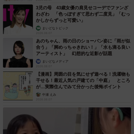
3児の母 43歳女優の肩見せコーデでファンざ
わざわ 「色っぽすぎて思わず二度見」「むっ
かしからずっと可愛い」
まいどなトピック
2026.08.07
あのちゃん、雨の日のショーパン姿に「雨が似
合う」「脚めっちゃきれい！」「水も滴る良い
アーティスト」 幻想的な近影が話題
まいどなメディア
2026.08.07
【漫画】周囲の目を気にせず遊べる！洗濯物も
干せる！最近人気の戸建ての「中庭」 ところ
が…実際住んでみて分かった後悔ポイント
中瀬 えみ
2026.08.07