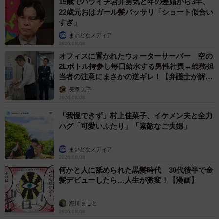
19歳でハライチ岩井勇気と年の差婚から3年、
22歳元おはガール髪バッサリ「ショート似合い
すぎ」
まいどなメディア
2026.08.08
オフィスに置かれたウォーターサーバー 空の
2Lボトル持参し毎日給水する男性社員→総務担
当者の注意にまさかの逆ギレ！【弁護士が解
説】
長澤 芳子
2026.08.08
「我慢できず」村上佳菜子、イケメン夫と全力
ハグ「可愛いふたり」「素敵なご夫婦」
まいどなメディア
2026.08.08
何かと人に舐められた黒髪時代 30代後半で金
髪デビューしたら…人生が激変！【漫画】
海川 まこと
2026.08.08