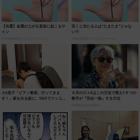
【当選】金運が上がる直前に起こるサ
宝くじ当たる人は“たまたま”じゃな
イン
い?!
PR(合同会社デジタルファーム )
PR(合同会社デジタルファーム )
小4息子「ピアノ教室、行ってきま
８月のロト6はこの方法で買え!!６つの
す！」家を出る姿に、SNSでツッコミ
数字が『完全一致』する方法
の嵐「甲子園...
PR(株式会社MURA)