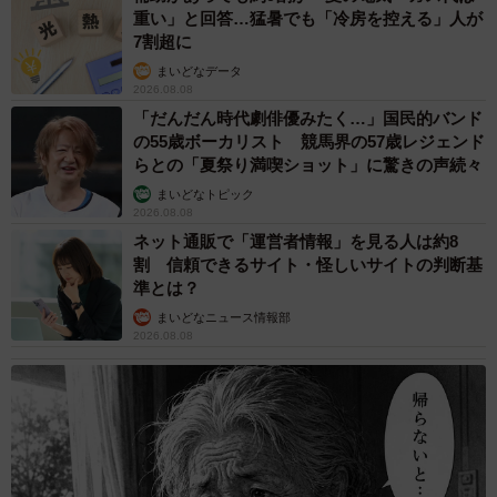
重い」と回答…猛暑でも「冷房を控える」人が
7割超に
まいどなデータ
2026.08.08
「だんだん時代劇俳優みたく…」国民的バンド
の55歳ボーカリスト 競馬界の57歳レジェンド
らとの「夏祭り満喫ショット」に驚きの声続々
まいどなトピック
2026.08.08
ネット通販で「運営者情報」を見る人は約8
割 信頼できるサイト・怪しいサイトの判断基
準とは？
まいどなニュース情報部
2026.08.08