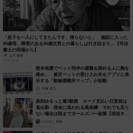
「息子を一人にしてきたんです、帰らないと」 施設に入った
90歳母、障害のある60歳次男との暮らしは行き詰まり…【司法
書士の現場から】
山下 静香
2026.08.08
熊本地震でペット同伴の避難を諦める人に胸を
痛め… 被災ペットの受け入れ先をアプリに表
示する「動物避難所マップ」が始動
平藤 清刀
2026.08.08
原則ゆるっと週3勤務 カード支払い日直前は
鬼出勤 借金に追われる風俗嬢 それでも足り
ない場合は朝までガールズバー副業【現役キャ
ストに取材】
たかなし 亜妖
2026.08.08