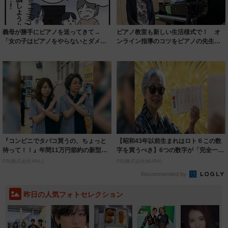
義母が勝手にピアノを送ってきて→
ピアノ教室も新しい生活様式で！ オ
「女の子はピアノをやらないとダメ
ンライン指導のコツをピアノの先生に
よ」 外で遊びま...
聞いてみた
『コンビニでタバコ買うの、ちょっと
【昭和43年以前生まれはロト６この数
待って！！』年間11万円節約の新型タ
字を買うべき】6つの数字が「完全一
バコ
致」する方...
PR(株式会社HAL)
PR(株式会社MURA)
Recommended by
昨日の人気フォトセレクション