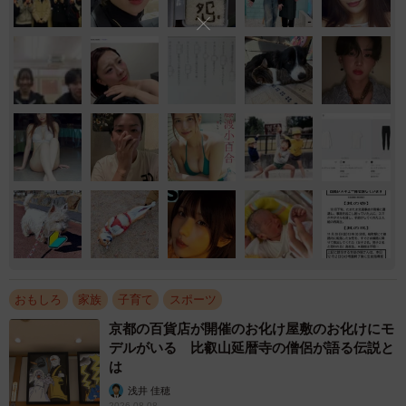
おもしろ
家族
子育て
スポーツ
京都の百貨店が開催のお化け屋敷のお化けにモ
デルがいる 比叡山延暦寺の僧侶が語る伝説と
は
浅井 佳穂
2026.08.08