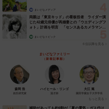
まいどなメディア
両親は「東京キッド」の看板役者 ライダー演
じた42歳元俳優が再婚妻との「ウエディングフ
ォト」計画を明言 「センスあるカメラマン求
む」
まいどなトピック
６位以降を見る
まいどなファミリー
（新着記事順）
森岡 浩
ハイヒール・リンゴ
大江 篤
姓氏研究家
漫才師
園田学園女子大学学長
もっと見る
補助があっても約9割が「夏の電気・ガス代は