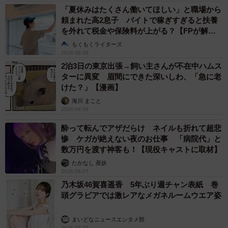
「夏休みはたくさん働いてほしい」と職場から
頼まれた高2息子 バイトで稼ぎすぎると扶養
を外れて税金や保険料が上がる？【FPが解
説】
もくもくライターズ
2026.08.08
2泊3日の東京出張→飼い主さんが不在中ハムス
ターに異変 眉間にできた深いしわ、「急に老
けた？」【漫画】
海川 まこと
2026.08.08
酔って転んでアザだらけ ネイルも折れて超悲
惨 ケガが絶えない夜のお仕事 「病院代」と
数万円を渡す神客も！【現役キャストに取材】
たかなし 亜妖
2026.08.07
乃木坂46賀喜遥香 5年ぶり週チャン表紙 巻
頭グラビアでは激レアなメガネルームウエア姿
まいどなニュースエンタメ部
2026.08.07