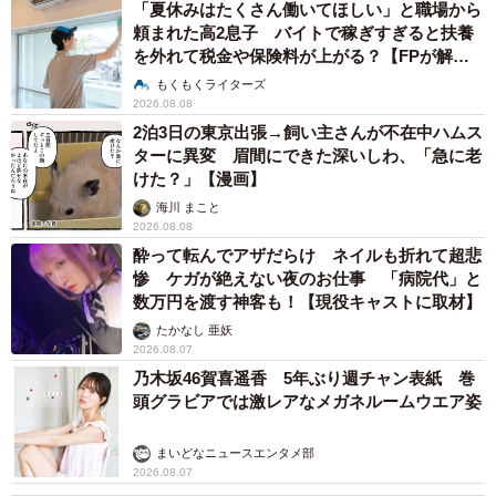
「夏休みはたくさん働いてほしい」と職場から
頼まれた高2息子 バイトで稼ぎすぎると扶養
を外れて税金や保険料が上がる？【FPが解
説】
もくもくライターズ
2026.08.08
2泊3日の東京出張→飼い主さんが不在中ハムス
ターに異変 眉間にできた深いしわ、「急に老
けた？」【漫画】
海川 まこと
2026.08.08
酔って転んでアザだらけ ネイルも折れて超悲
惨 ケガが絶えない夜のお仕事 「病院代」と
数万円を渡す神客も！【現役キャストに取材】
たかなし 亜妖
2026.08.07
乃木坂46賀喜遥香 5年ぶり週チャン表紙 巻
頭グラビアでは激レアなメガネルームウエア姿
まいどなニュースエンタメ部
2026.08.07