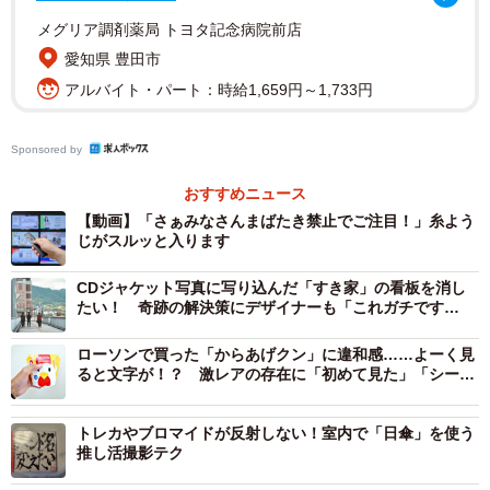
テレビショッピング※画像はイメージです（JYPIX/stock.adobe.com）
メグリア調剤薬局 トヨタ記念病院前店
愛知県 豊田市
「ギコギコはしませーん！」「さぁみなさんまばたき禁止
アルバイト・パート：時給1,659円～1,733円
でご注目！」と、かつての有名なミームから始まる本動
画。福島氏が特大サイズの糸ようじを、歯の模型の隙間に
Sponsored by
入れようと試みる瞬間の画に変わります。「スルッと入
る」と謳われる糸ようじを歯の隙間に入れる際、のこぎり
おすすめニュース
のように前後に動かす必要がないことをアピールしていま
【動画】「さぁみなさんまばたき禁止でご注目！」糸よう
じがスルッと入ります
す。テンポの良いBGMに合わせて映像を細かくループさせ
たり、独特のエフェクトをかけたりするなど、ネットカル
CDジャケット写真に写り込んだ「すき家」の看板を消し
チャー特有のMAD演出が詰め込まれています。
たい！ 奇跡の解決策にデザイナーも「これガチです
げ〜」
この「ギコギコはしません」は、かつて福島氏が通販番組
ローソンで買った「からあげクン」に違和感……よーく見
でパン切り包丁を実演した際に生まれたミームです。通販
ると文字が！？ 激レアの存在に「初めて見た」「シーク
レットらしいです」
番組の実演中、パン切り包丁を使いながら「ギコギコはし
ません」と宣言しつつも、実際には思い切りギコギコと包
トレカやブロマイドが反射しない！室内で「日傘」を使う
推し活撮影テク
丁を動かしてカットしていたという矛盾が、当時話題とな