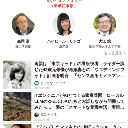
まいどなファミリー
（新着記事順）
森岡 浩
ハイヒール・リンゴ
大江 篤
姓氏研究家
漫才師
園田学園女子大学学長
もっと見る
両親は「東京キッド」の看板役者 ライダー演
じた42歳元俳優が再婚妻との「ウエディングフ
ォト」計画を明言 「センスあるカメラマン求
む」
まいどなトピック
2026.08.08
ITエンジニアがAIとつくる家庭菜園 ローカル
LLMのゆるふわAIたちとお話しながら開墾して
みたら… 夢の「スマートな菜園生活」実現な
るか
井二 かける
2026.08.08
プチバズしたママ友とのLINEスクショ うっ