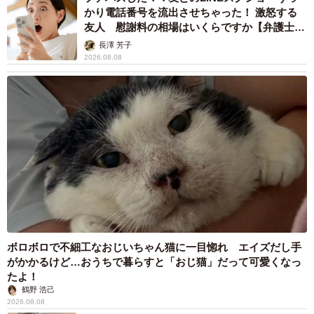
かり電話番号を流出させちゃった！ 激怒する
友人 慰謝料の相場はいくらですか【弁護士が
解説】
長澤 芳子
2026.08.08
ボロボロで不細工なおじいちゃん猫に一目惚れ エイズだし手
がかかるけど…おうちで暮らすと「おじ猫」だって可愛くなっ
たよ！
鶴野 浩己
2026.08.08