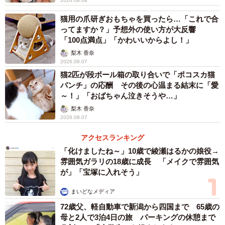
2026.08.08
猫用の爪研ぎおもちゃを買ったら…「これで合
ってますか？」予想外の使い方が大反響
「100点満点」「かわいいからよし！」
梨木 香奈
2026.08.07
猫2匹が段ボール箱の取り合いで「ポコスカ猫
パンチ」の応酬 その後の心温まる結末に「愛
～！」「おばちゃん泣きそうや…」
梨木 香奈
2026.08.07
アクセスランキング
「化けましたね～」10歳で綾瀬はるかの娘役→
雰囲気ガラリの18歳に成長 「メイクで雰囲気
が」「宝塚に入れそう」
まいどなメディア
72歳父、軽自動車で新潟から四国まで 65歳の
母と2人で3泊4日の旅 パーキングの休憩まで