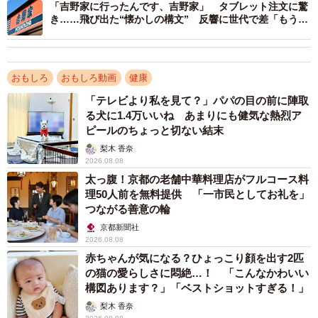
りました。“パン包丁ではギコギコしていたのに、糸ようじ
「吉野家に行ったんです、吉野家」 タブレット注文に驚
き……飛び出た“懐かしの構文” 反響に世代で差「もう25
では本当にギコギコせずにスルッと入る”という過去のネタ
年経つんだよな」「初めて知りました」
との見事な対比がなされています。さらに、懐かしい映像
や音MAD要素をふんだんに盛り込んだことが、今回の大き
おもしろ
おもしろ動画
健康
な反響につながりました。
「テレビより私を見て？」パパの目の前に陣取
る犬に1.4万いいね あまりにも健気な熱烈ア
コメント欄には「公式！？」「公式がこれ出してるのおも
ピールのちょっと切ない結末
ろ」と驚く声が寄せられているほか、「わかる範囲でミー
梨木 香奈
ムまとめた」と、有名ミームを紹介するユーザーも現れて
2026.08.08
います。音MADなど、かつてのニコニコ動画を見ていた世
太っ腹！京都の老舗中華料理店がフルコース料
理50人前を無料提供 「一市民としてお礼を」
代のインターネットユーザーに深く刺さる面白動画となっ
つながる善意の輪
ています。
京都新聞社
2026.08.08
▽出典：小林製薬の糸ようじ 公式X／スルッと入ります！
赤ちゃんが気になる？ひょっこり顔を出す2匹
の猫の愛らしさに悶絶…！ 「こんなかわいい
https://x.com/KOBAYASHI_PR20/status/206173544417452
構図あります？」「ベストショットすぎる！」
4570
梨木 香奈