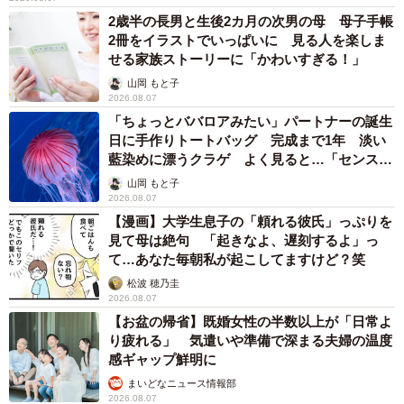
2歳半の長男と生後2カ月の次男の母 母子手帳
2冊をイラストでいっぱいに 見る人を楽しま
せる家族ストーリーに「かわいすぎる！」
山岡 もと子
2026.08.07
「ちょっとババロアみたい」パートナーの誕生
日に手作りトートバッグ 完成まで1年 淡い
藍染めに漂うクラゲ よく見ると…「センスす
ごい」
山岡 もと子
2026.08.07
【漫画】大学生息子の「頼れる彼氏」っぷりを
見て母は絶句 「起きなよ、遅刻するよ」っ
て…あなた毎朝私が起こしてますけど？笑
松波 穂乃圭
2026.08.07
【お盆の帰省】既婚女性の半数以上が「日常よ
り疲れる」 気遣いや準備で深まる夫婦の温度
感ギャップ鮮明に
まいどなニュース情報部
2026.08.07