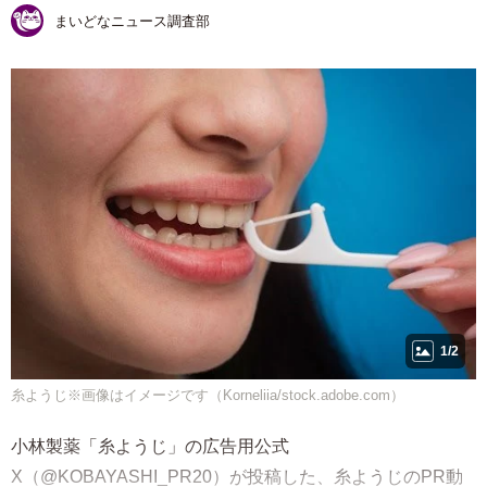
まいどなニュース調査部
1/2
糸ようじ※画像はイメージです（Korneliia/stock.adobe.com）
小林製薬「糸ようじ」の広告用公式
X（@KOBAYASHI_PR20）が投稿した、糸ようじのPR動