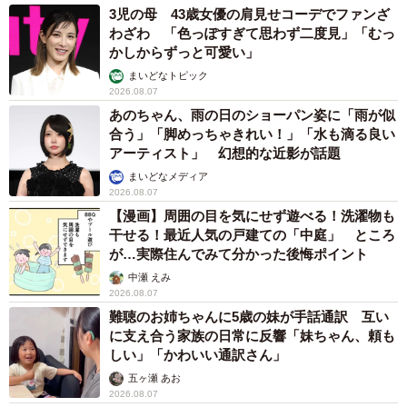
3児の母 43歳女優の肩見せコーデでファンざ
わざわ 「色っぽすぎて思わず二度見」「むっ
かしからずっと可愛い」
まいどなトピック
2026.08.07
あのちゃん、雨の日のショーパン姿に「雨が似
合う」「脚めっちゃきれい！」「水も滴る良い
アーティスト」 幻想的な近影が話題
まいどなメディア
2026.08.07
【漫画】周囲の目を気にせず遊べる！洗濯物も
干せる！最近人気の戸建ての「中庭」 ところ
が…実際住んでみて分かった後悔ポイント
中瀬 えみ
2026.08.07
難聴のお姉ちゃんに5歳の妹が手話通訳 互い
に支え合う家族の日常に反響「妹ちゃん、頼も
しい」「かわいい通訳さん」
五ヶ瀬 あお
2026.08.07