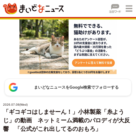
まいどなニュースをGoogle検索でフォローする
2026.07.08(Wed)
「ギコギコはしませーん！」小林製薬「糸よう
じ」の動画 ネットミーム満載のパロディが大反
響 「公式がこれ出してるのおもろ」