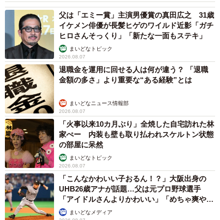
父は「エミー賞」主演男優賞の真田広之 31歳
イケメン俳優が長髪ヒゲのワイルド近影「ガチ
ヒロさんそっくり」「新たな一面もステキ」
まいどなトピック
2026.08.07
退職金を運用に回せる人は何が違う？ 「退職
金額の多さ」より重要な“ある経験”とは
まいどなニュース情報部
2026.08.07
「火事以来10カ月ぶり」全焼した自宅訪れた林
家ぺー 内装も壁も取り払われスケルトン状態
の部屋に呆然
まいどなトピック
2026.08.07
「こんなかわいい子おるん！？」大阪出身の
UHB26歳アナが話題…父は元プロ野球選手
「アイドルさんよりかわいい」「めちゃ爽や
か」
まいどなメディア