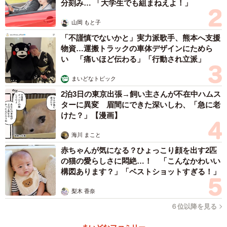
分刻み… 「大学生でも組まねえよ！」
山岡 もと子
「不謹慎でないかと」実力派歌手、熊本へ支援
物資…運搬トラックの車体デザインにためら
い 「痛いほど伝わる」「行動され立派」
まいどなトピック
2泊3日の東京出張→飼い主さんが不在中ハムス
ターに異変 眉間にできた深いしわ、「急に老
けた？」【漫画】
海川 まこと
赤ちゃんが気になる？ひょっこり顔を出す2匹
の猫の愛らしさに悶絶…！ 「こんなかわいい
構図あります？」「ベストショットすぎる！」
梨木 香奈
６位以降を見る