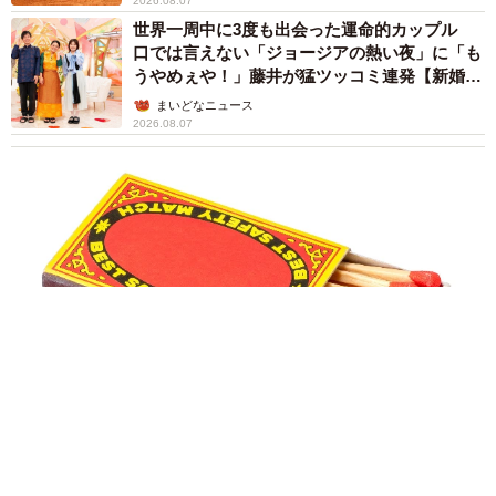
2026.08.07
世界一周中に3度も出会った運命的カップル
口では言えない「ジョージアの熱い夜」に「も
うやめぇや！」藤井が猛ツッコミ連発【新婚さ
ん】
まいどなニュース
2026.08.07
「国産マッチでもバズりたい」願いかなった！老舗メーカーの
投稿が4100万再生 他業種も続々相乗りでミーム化へ発展
まいどなニュース調査部