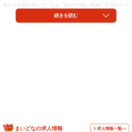
画が大反響を呼んでいます。約1分の短い動画に出演するの
は、かつて通販番組で数々の名言を生んだ伝説の実演販売
続きを読む
士“福島豊”氏とアナウンサーの石川小百合さん。映像にはネ
ットユーザーを沸かす数々のネットミーム（ネット上で拡
散・流行したネタ）やMAD（既存の音声や映像を編集・合
成した動画）がちりばめられており、再生回数1870万回以
上、14万いいねを集める大きな話題となっています。元と
なる4分半の真面目な商品紹介動画を、公式自らネットミー
ム風に編集し直したものが今回の話題作です。
まいどなの求人情報
求人情報一覧へ