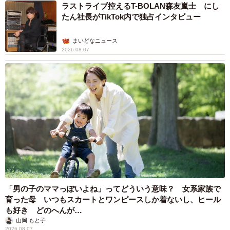
ラストライブ控えるT-BOLAN森友嵐士 にし
たん社長がTikTok内で独占インタビュー
まいどなニュース
2026.08.07
「男の子のママっぽいよね」ってどういう意味？ 女系家族で
育った母 いつもスカートとワンピースしか着ないし、ヒール
も好き どのへんが…
山岡 もと子
2026.08.07