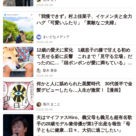
2026.08.08
「我慢できず」村上佳菜子、イケメン夫と全力
ハグ「可愛いふたり」「素敵なご夫婦」
まいどなメディア
2026.08.08
12歳の愛犬に変化 1歳息子の膝で甘える初め
て見せる姿に反響 これまで「見守る立場」だ
ったのに…「頭ポンポンが愛に満ちている」
「尊…」
梨木 香奈
2026.08.08
何かと人に舐められた黒髪時代 30代後半で金
髪デビューしたら…人生が激変！【漫画】
海川 まこと
2026.08.08
夫はマイファスHiro、義父母も義兄も超有名歌
手の28歳モデル兼俳優が第1子出産を報告「母
子ともに健康…日々、大切に過ごしたい」