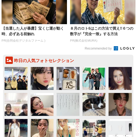
【当選した人が暴露】宝くじ運が動く
８月のロト6はこの方法で買え!!６つの
時、必ずある前触れ
数字が『完全一致』する方法
PR(合同会社デジタルファーム )
PR(株式会社MURA)
Recommended by
昨日の人気フォトセレクション