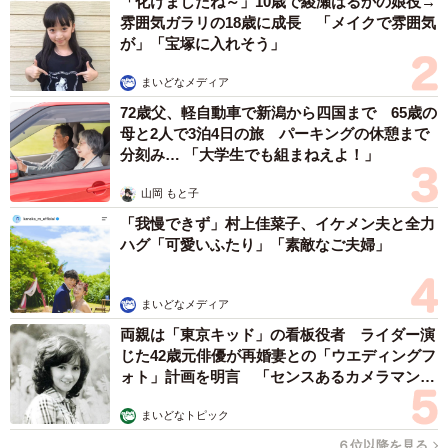
「化けましたね～」10歳で綾瀬はるかの娘役→
雰囲気ガラリの18歳に成長 「メイクで雰囲気
が」「宝塚に入れそう」
まいどなメディア
72歳父、軽自動車で新潟から四国まで 65歳の
母と2人で3泊4日の旅 パーキングの休憩まで
分刻み… 「大学生でも組まねえよ！」
山岡 もと子
「我慢できず」村上佳菜子、イケメン夫と全力
ハグ「可愛いふたり」「素敵なご夫婦」
まいどなメディア
両親は「東京キッド」の看板役者 ライダー演
じた42歳元俳優が再婚妻との「ウエディングフ
ォト」計画を明言 「センスあるカメラマン求
む」
まいどなトピック
６位以降を見る