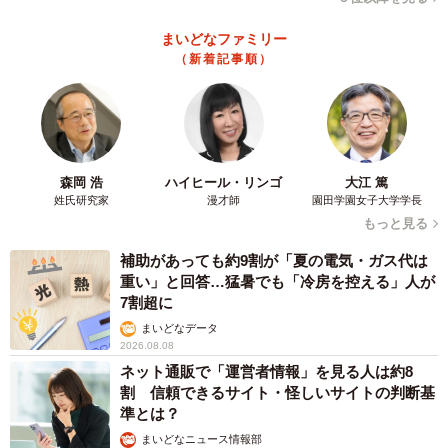
まいどなファミリー
（新着記事順）
森岡 浩
ハイヒール・リンゴ
大江 篤
姓氏研究家
漫才師
園田学園女子大学学長
もっと見る
補助があっても約9割が「夏の電気・ガス代は
重い」と回答…猛暑でも「冷房を控える」人が
7割超に
まいどなデータ
2026.08.08
ネット通販で「運営者情報」を見る人は約8
割 信頼できるサイト・怪しいサイトの判断基
準とは？
まいどなニュース情報部