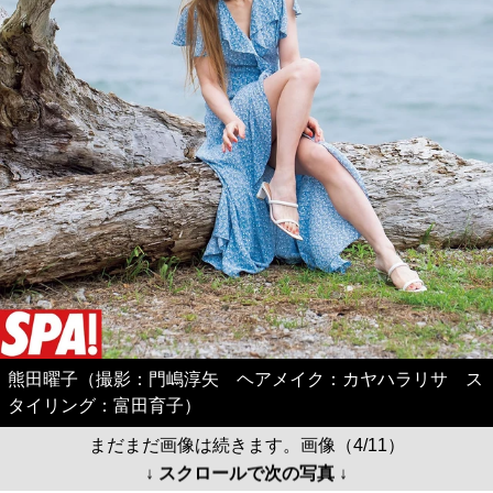
熊田曜子（撮影：門嶋淳矢 ヘアメイク：カヤハラリサ ス
タイリング：富田育子）
まだまだ画像は続きます。画像（4/11）
↓ スクロールで次の写真 ↓