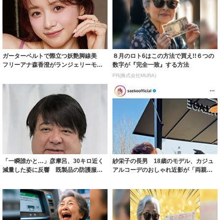
ガーターベルトで際立つ妖艶脚線美
８月のロト6はこの方法で買え!!６つの
フリーアナ森香澄がランジェリーモデ
数字が『完全一致』する方法
ルに ｢PE...
PR(株式会社MURA)
「一瞬誰かと…」彦摩呂、30キロ近く
紗栄子の長男 18歳のモデル、カジュ
減量した姿に反響 既製品の防護服が
アルコーデのおしゃれ近影が「両親の
着られると...
いいとこ取...