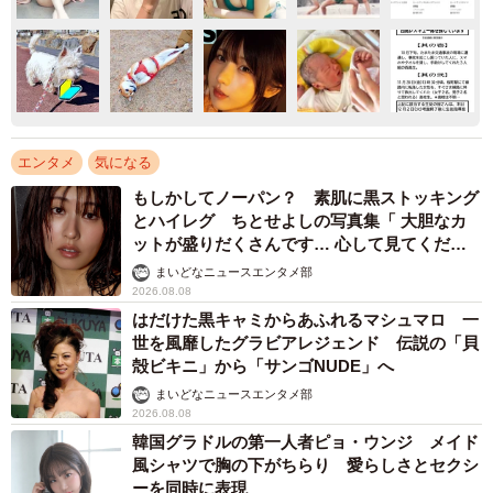
エンタメ
気になる
もしかしてノーパン？ 素肌に黒ストッキング
とハイレグ ちとせよしの写真集「 大胆なカ
ットが盛りだくさんです… 心して見てくださ
い」
まいどなニュースエンタメ部
2026.08.08
はだけた黒キャミからあふれるマシュマロ 一
世を風靡したグラビアレジェンド 伝説の「貝
殻ビキニ」から「サンゴNUDE」へ
まいどなニュースエンタメ部
2026.08.08
韓国グラドルの第一人者ピョ・ウンジ メイド
風シャツで胸の下がちらり 愛らしさとセクシ
ーを同時に表現