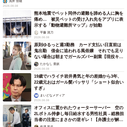
浅井 佳穂
2026.08.08
熊本地震でペット同伴の避難を諦める人に胸を
痛め… 被災ペットの受け入れ先をアプリに表
示する「動物避難所マップ」が始動
平藤 清刀
2026.08.08
原則ゆるっと週3勤務 カード支払い日直前は
鬼出勤 借金に追われる風俗嬢 それでも足り
ない場合は朝までガールズバー副業【現役キャ
ストに取材】
たかなし 亜妖
2026.08.08
19歳でハライチ岩井勇気と年の差婚から3年、
22歳元おはガール髪バッサリ「ショート似合い
すぎ」
まいどなメディア
2026.08.08
オフィスに置かれたウォーターサーバー 空の
2Lボトル持参し毎日給水する男性社員→総務担
当者の注意にまさかの逆ギレ！【弁護士が解
説】
長澤 芳子