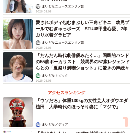
まいどなニュースエンタメ部
2026.08.08
愛されボディ包むまぶしい三角ビキニ 幼児プ
ールでむぎゅっポーズ STU48甲斐心愛、2年
ぶり水着グラビア
まいどなニュースエンタメ部
2026.08.08
「だんだん時代劇俳優みたく…」国民的バンド
の55歳ボーカリスト 競馬界の57歳レジェンド
らとの「夏祭り満喫ショット」に驚きの声続々
まいどなトピック
2026.08.08
アクセスランキング
「ウソだろ」体重130kgの女性芸人オダウエダ
植田 大学時代のほっそり姿に「マジで」
まいどなメディア