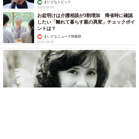
まいどなトピック
2026.08.08
お盆明けは介護相談が3割増加 帰省時に確認
したい「離れて暮らす親の異変」チェックポイ
ントは？
まいどなニュース情報部
2026.08.08
両親は「東京キッド」の看板役者 ライダー演じた42歳元俳優
が再婚妻との「ウエディングフォト」計画を明言 「センスあ
るカメラマン求む」