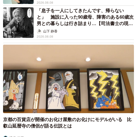
2026.08.08
「息子を一人にしてきたんです、帰らない
と」 施設に入った90歳母、障害のある60歳次
男との暮らしは行き詰まり…【司法書士の現場
から】
山下 静香
2026.08.08
京都の百貨店が開催のお化け屋敷のお化けにモデルがいる 比
叡山延暦寺の僧侶が語る伝説とは