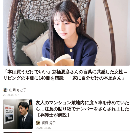
「本は買うだけでいい」京極夏彦さんの言葉に共感した女性→
リビングの本棚に140冊を積読 「家に自分だけの本屋さん」
山岡 もと子
2026.08.07
友人のマンション敷地内に度々車を停めていた
ら…注意の貼り紙でナンバーをさらされました
【弁護士が解説】
長澤 芳子
2026.08.07