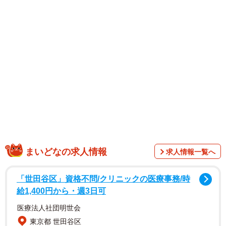
本人も「腹の収納が得意すぎるのでデブの自覚一生湧かな
くて困る」とつづっており、衝撃的なビフォーアフター姿
にコメントでは「お腹隠しの技教えてほしい～！！」「詐
欺の領域」「異次元ポケットみたい」「脱いだ瞬間に真実
を突きつけられるやつですね」「これめっちゃ分かるw」
「錯覚バグ」「もはや魔法でしょ」などの声が寄せられま
した。
また後日には「『着痩せしすぎ』でバズった私ですが、腹
を収納したのはAmazonのこの水着です！（3,000円くら
まいどなの求人情報
求人情報一覧へ
い）」と着用していた黒の水着について紹介しています。
「世田谷区」資格不問/クリニックの医療事務/時
給1,400円から・週3日可
医療法人社団明世会
東京都 世田谷区