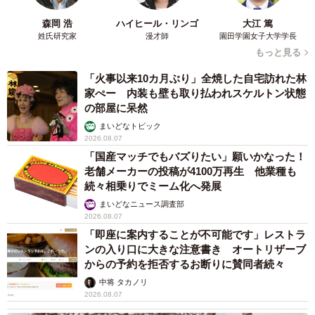
森岡 浩
ハイヒール・リンゴ
大江 篤
姓氏研究家
漫才師
園田学園女子大学学長
もっと見る
「火事以来10カ月ぶり」全焼した自宅訪れた林
家ぺー 内装も壁も取り払われスケルトン状態
の部屋に呆然
まいどなトピック
2026.08.07
「国産マッチでもバズりたい」願いかなった！
老舗メーカーの投稿が4100万再生 他業種も
続々相乗りでミーム化へ発展
まいどなニュース調査部
2026.08.07
「即座に案内することが不可能です」レストラ
ンの入り口に大きな注意書き オートリザーブ
からの予約を拒否するお断りに賛同者続々
中将 タカノリ
2026.08.07