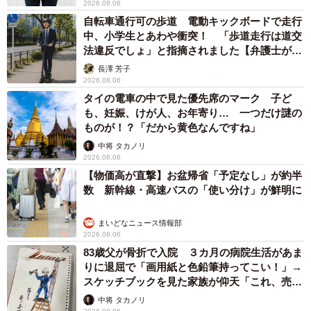
2026.08.06
自転車通行可の歩道 電動キックボードで走行
中、小学生とあわや衝突！ 「歩道走行は道交
法違反でしょ」と指摘されました【弁護士が解
説】
長澤 芳子
2026.08.06
タイの電車の中で見た優先席のマーク 子ど
も、妊娠、けが人、お年寄り… 一つだけ謎の
ものが！？「だから黄色なんですね」
中将 タカノリ
2026.08.06
【物価高が直撃】お盆帰省「予定なし」が約半
数 新幹線・高速バスの「使い分け」が鮮明に
まいどなニュース情報部
2026.08.06
83歳父が骨折で入院 ３カ月の病院生活があま
りに退屈で「画用紙と色鉛筆持ってこい！」→
スケッチブックを見た家族が仰天「これ、売れ
ますよ…」
中将 タカノリ