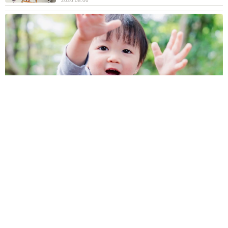
2026.08.06
1歳息子が腕を亜脱臼 「奥さん、専業主婦なのに」と夫の後輩
から一言 母は泣きながら対応し必死だった 何年もたった今
もたまに思い出し…
山岡 もと子
2026.08.06
子どもの学校外の学習時間が11年で2割減少
「家庭学習0分層」が約半数に達する深刻な実
態と広がる学習格差
まいどなニュース情報部