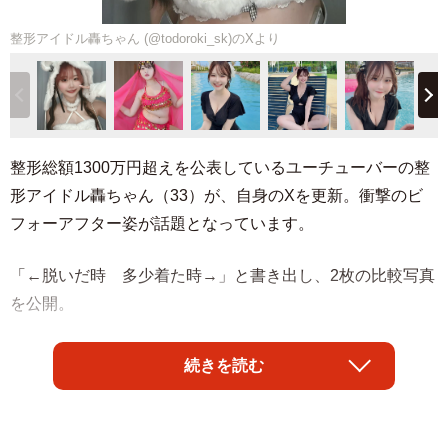
整形アイドル轟ちゃん (@todoroki_sk)のXより
整形総額1300万円超えを公表しているユーチューバーの整
形アイドル轟ちゃん（33）が、自身のXを更新。衝撃のビ
フォーアフター姿が話題となっています。
「←脱いだ時 多少着た時→」と書き出し、2枚の比較写真
を公開。
1枚目はピンク色の華やかなベリーダンス衣装を、2枚目は
続きを読む
少しフリルがついた黒の水着を着用しています。2枚の写真
を比べると、1枚目の大胆に露出された2段のぽっこりお腹
が、2枚目の写真ではすっかり見えなくなっています。