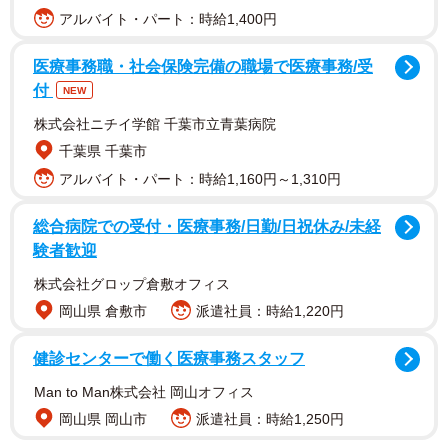
アルバイト・パート：時給1,400円
医療事務職・社会保険完備の職場で医療事務/受
付
NEW
株式会社ニチイ学館 千葉市立青葉病院
千葉県 千葉市
アルバイト・パート：時給1,160円～1,310円
整形アイドル轟ちゃんは自身のSNSで「あるある動画」や
「エピソード動画」などをアップ。また、自身の整形につ
総合病院での受付・医療事務/日勤/日祝休み/未経
験者歓迎
いてもたびたび語っており、過去の投稿では「1300万円以
上の出費、若くて楽しいはずの20代をほぼ労働とダウンタ
株式会社グロップ倉敷オフィス
イムで過ごして…」と明かしています。
岡山県 倉敷市
派遣社員：時給1,220円
健診センターで働く医療事務スタッフ
Man to Man株式会社 岡山オフィス
岡山県 岡山市
派遣社員：時給1,250円