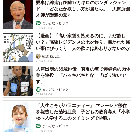
愛車は総走行距離17万キロのホンダレジェン
ド 「どなたか欲しい方が居たら」 大御所漫
才師が譲渡の意向
まいどなトピック
2026.08.06
【漫画】「高い家賃を払えるのに、まだ欲し
い？」高級レジデンスの七夕飾り、書かれた願
い事にびっくり 人の欲には終わりがないのか
松波 穂乃圭
2026.08.06
大河出演の39歳俳優 真夏の海で赤銅色の肉体
美を連投 「バッキバキだな」「ばり渋いで
す」
まいどなトピック
2026.08.06
「人生こそがバラエティー」 マレーシア移住
を報告した菊地亜美 子どもの教育考え「小学
校へ入学するこのタイミングで挑戦」
まいどなトピック
2026.08.06