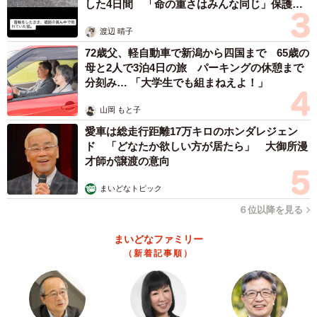
した4日間 「命の重さはみんな同じ」保護団
体代表の訴え
渡辺 晴子
72歳父、軽自動車で新潟から四国まで 65歳の
母と2人で3泊4日の旅 パーキングの休憩まで
分刻み… 「大学生でも組まねえよ！」
山岡 もと子
愛車は総走行距離17万キロのホンダレジェン
ド 「どなたか欲しい方が居たら」 大御所漫
才師が譲渡の意向
まいどなトピック
６位以降を見る
まいどなファミリー
（新着記事順）