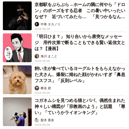
京都駅をぶらぶら→ホームの隅に何やら「ドロ
ン」のポーズをする忍者 この暑い中いったい
なぜ？ 近づいてみたら… 「見つかるなんて
未熟」
中将 タカノリ
2026.08.06
「明日ひま？」 知り合いから唐突なメッセー
ジ 用件次第で断ることもできる賢い返信文と
は？【漫画】
海川 まこと
2026.08.06
飼い主が食べているヨーグルトをもらえなかっ
た犬さん、爆裂に拗ねた顔がかわいすぎ「鼻息
フスフス」「反則レベル」
椎名 碧
2026.08.06
コガネムシを見つめる猫とパパ、偶然生まれた
神々しい構図が「宗教画のよう」と話題 「尊
い」「ていうかライオンキング」
梨木 香奈
2026.08.06