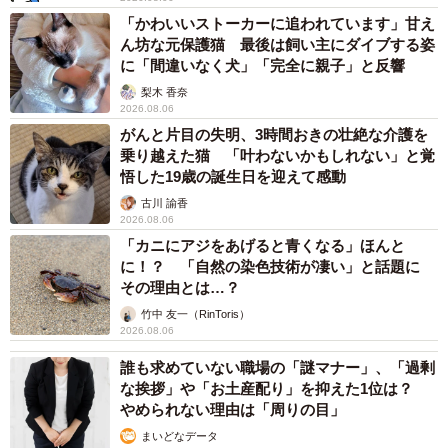
「かわいいストーカーに追われています」甘え
ん坊な元保護猫 最後は飼い主にダイブする姿
に「間違いなく犬」「完全に親子」と反響
梨木 香奈
2026.08.06
がんと片目の失明、3時間おきの壮絶な介護を
乗り越えた猫 「叶わないかもしれない」と覚
悟した19歳の誕生日を迎えて感動
古川 諭香
2026.08.06
「カニにアジをあげると青くなる」ほんと
に！？ 「自然の染色技術が凄い」と話題に
その理由とは…？
竹中 友一（RinToris）
2026.08.06
誰も求めていない職場の「謎マナー」、「過剰
な挨拶」や「お土産配り」を抑えた1位は？
やめられない理由は「周りの目」
まいどなデータ