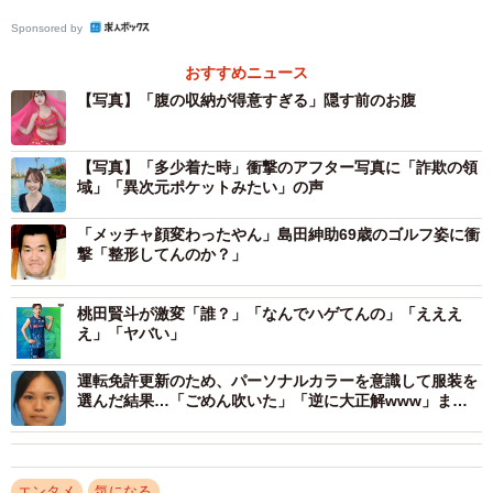
Sponsored by
おすすめニュース
【写真】「腹の収納が得意すぎる」隠す前のお腹
【写真】「多少着た時」衝撃のアフター写真に「詐欺の領
域」「異次元ポケットみたい」の声
「メッチャ顔変わったやん」島田紳助69歳のゴルフ姿に衝
撃「整形してんのか？」
桃田賢斗が激変「誰？」「なんでハゲてんの」「えええ
え」「ヤバい」
運転免許更新のため、パーソナルカラーを意識して服装を
選んだ結果…「ごめん吹いた」「逆に大正解www」まさ
かの姿が110万再生
エンタメ
気になる