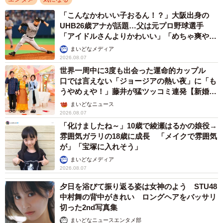
「こんなかわいい子おるん！？」大阪出身の
UHB26歳アナが話題…父は元プロ野球選手
「アイドルさんよりかわいい」「めちゃ爽や
か」
まいどなメディア
2026.08.07
世界一周中に3度も出会った運命的カップル
口では言えない「ジョージアの熱い夜」に「も
うやめぇや！」藤井が猛ツッコミ連発【新婚さ
ん】
まいどなニュース
2026.08.07
「化けましたね～」10歳で綾瀬はるかの娘役→
雰囲気ガラリの18歳に成長 「メイクで雰囲気
が」「宝塚に入れそう」
まいどなメディア
2026.08.07
夕日を浴びて振り返る姿は女神のよう STU48
中村舞の背中がきれい ロングヘアをバッサリ
切った2nd写真集
まいどなニュースエンタメ部