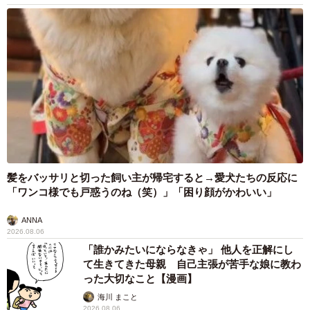
髪をバッサリと切った飼い主が帰宅すると→愛犬たちの反応に
「ワンコ様でも戸惑うのね（笑）」「困り顔がかわいい」
ANNA
2026.08.06
「誰かみたいにならなきゃ」 他人を正解にし
て生きてきた母親 自己主張が苦手な娘に教わ
った大切なこと【漫画】
海川 まこと
2026.08.06