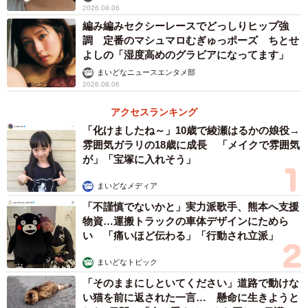
2026.08.06
編み編みセクシーレースでどっしりヒップ強
調 定番のマシュマロむぎゅっポーズ ちとせ
よしの「湿度高めのグラビアになってます」
まいどなニュースエンタメ部
2026.08.06
アクセスランキング
「化けましたね～」10歳で綾瀬はるかの娘役→
雰囲気ガラリの18歳に成長 「メイクで雰囲気
が」「宝塚に入れそう」
まいどなメディア
「不謹慎でないかと」実力派歌手、熊本へ支援
物資…運搬トラックの車体デザインにためら
い 「痛いほど伝わる」「行動され立派」
まいどなトピック
「そのままにしといてください」道路で動けな
い猫を前に返された一言… 懸命に生きようと