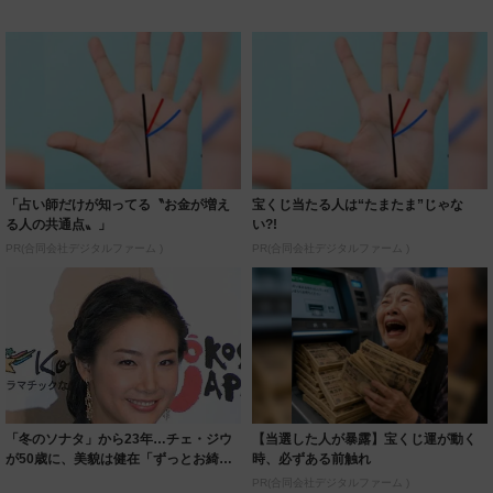
「占い師だけが知ってる〝お金が増え
宝くじ当たる人は“たまたま”じゃな
る人の共通点〟」
い?!
PR(合同会社デジタルファーム )
PR(合同会社デジタルファーム )
「冬のソナタ」から23年…チェ・ジウ
【当選した人が暴露】宝くじ運が動く
が50歳に、美貌は健在「ずっとお綺麗
時、必ずある前触れ
で大好き...
PR(合同会社デジタルファーム )