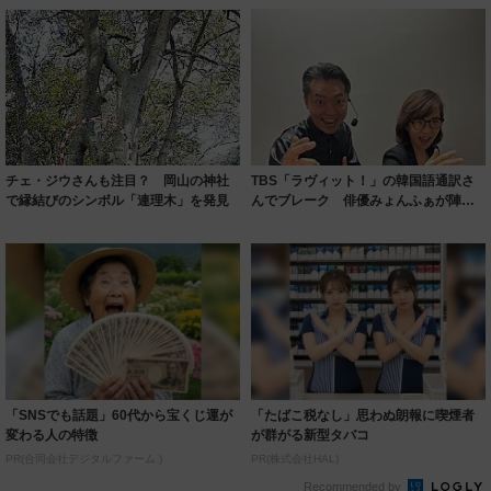
チェ・ジウさんも注目？ 岡山の神社
TBS「ラヴィット！」の韓国語通訳さ
で縁結びのシンボル「連理木」を発見
んでブレーク 俳優みょんふぁが陣内
智則にラブ...
「SNSでも話題」60代から宝くじ運が
「たばこ税なし」思わぬ朗報に喫煙者
変わる人の特徴
が群がる新型タバコ
PR(合同会社デジタルファーム )
PR(株式会社HAL)
Recommended by