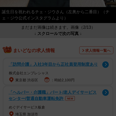
誕生日を祝われるチェ・ジウさん（左奥から二番目）（チ
ェ・ジウ公式インスタグラムより）
まだまだ画像は続きます。画像（2/13）
↓ スクロールで次の写真 ↓
まいどなの求人情報
求人情報一覧へ
「訪問介護」入社3年目から正社員登用制度あり
株式会社エンプレシャス
東京都 渋谷区
：時給2,100円
「ヘルパー・介護職」パート/老人デイサービス
センター/普通自動車運転免許
NEW
めぐデイサービス板倉
埼玉県 加須市