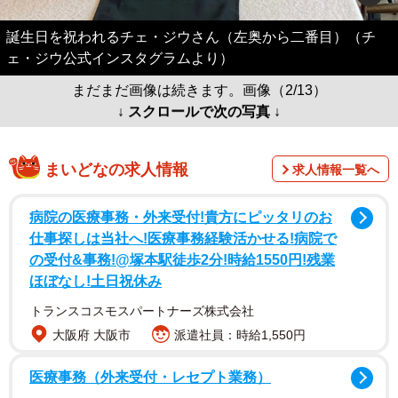
誕生日を祝われるチェ・ジウさん（左奥から二番目）（チ
ェ・ジウ公式インスタグラムより）
まだまだ画像は続きます。画像（2/13）
↓ スクロールで次の写真 ↓
まいどなの求人情報
求人情報一覧へ
病院の医療事務・外来受付!貴方にピッタリのお
仕事探しは当社へ!医療事務経験活かせる!病院で
の受付&事務!@塚本駅徒歩2分!時給1550円!残業
ほぼなし!土日祝休み
トランスコスモスパートナーズ株式会社
大阪府 大阪市
派遣社員：時給1,550円
医療事務（外来受付・レセプト業務）