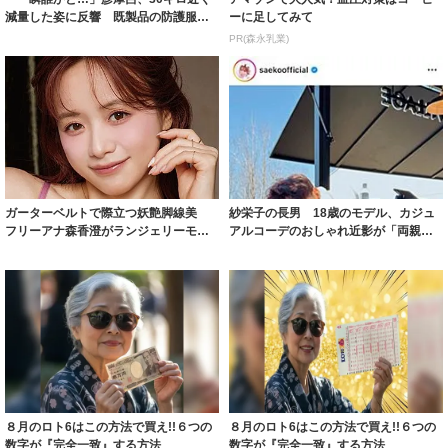
減量した姿に反響 既製品の防護服が
ーに足してみて
着られると...
PR(森永乳業)
ガーターベルトで際立つ妖艶脚線美
紗栄子の長男 18歳のモデル、カジュ
フリーアナ森香澄がランジェリーモデ
アルコーデのおしゃれ近影が「両親の
ルに ｢PE...
いいとこ取...
８月のロト6はこの方法で買え!!６つの
８月のロト6はこの方法で買え!!６つの
数字が『完全一致』する方法
数字が『完全一致』する方法