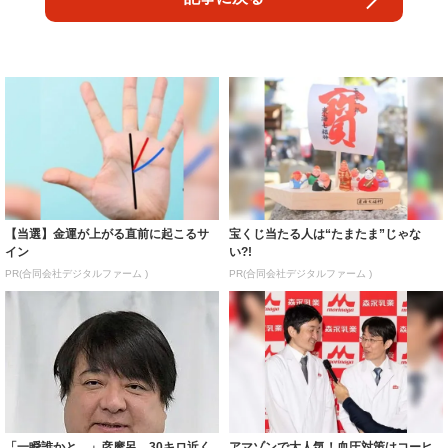
【当選】金運が上がる直前に起こるサ
宝くじ当たる人は“たまたま”じゃな
イン
い?!
PR(合同会社デジタルファーム )
PR(合同会社デジタルファーム )
「一瞬誰かと…」彦摩呂、30キロ近く
アマゾンで大人気！血圧対策はコーヒ