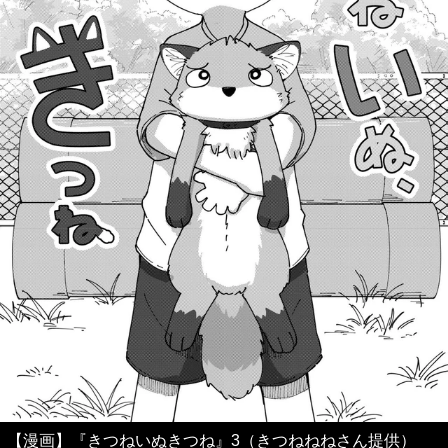
【漫画】『きつねいぬきつね』3（きつねねねさん提供）