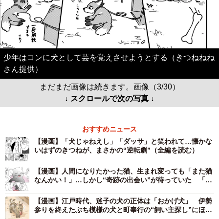
少年はコンに犬として芸を覚えさせようとする（きつねねね
さん提供）
まだまだ画像は続きます。画像（3/30）
↓ スクロールで次の写真 ↓
おすすめニュース
【漫画】「犬じゃねえし」「ダッサ」と笑われて…懐かな
いはずのきつねが、まさかの“逆転劇”（全編を読む）
【漫画】人間になりたかった猫、生まれ変っても「また猫
なんかい！」…しかし“奇跡の出会い”が待っていた 「昔
飼ってた猫を思い出し号泣」感動の声続々
【漫画】江戸時代、迷子の犬の正体は「おかげ犬」 伊勢
参りを終えたぶち模様の犬と町奉行の“飼い主探し”にほっ
こり