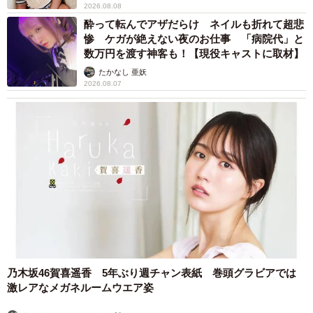
2026.08.08
酔って転んでアザだらけ ネイルも折れて超悲
惨 ケガが絶えない夜のお仕事 「病院代」と
数万円を渡す神客も！【現役キャストに取材】
たかなし 亜妖
2026.08.07
乃木坂46賀喜遥香 5年ぶり週チャン表紙 巻頭グラビアでは
激レアなメガネルームウエア姿