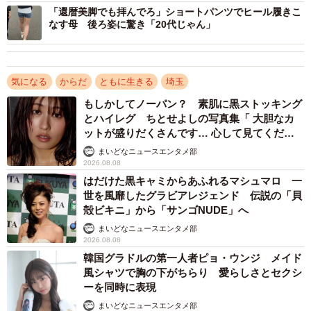
「還暦美脚でも拝んでろ」ショートパンツでヒール履きこ
なす母 後ろ姿に驚き「20代じゃん」
気になる
からだ
ともに生きる
埼玉
もしかしてノーパン？ 素肌に黒ストッキング
とハイレグ ちとせよしの写真集「 大胆なカ
ットが盛りだくさんです… 心して見てくださ
い」
まいどなニュースエンタメ部
2026.08.08
はだけた黒キャミからあふれるマシュマロ 一
世を風靡したグラビアレジェンド 伝説の「貝
殻ビキニ」から「サンゴNUDE」へ
まいどなニュースエンタメ部
2026.08.08
韓国グラドルの第一人者ピョ・ウンジ メイド
風シャツで胸の下がちらり 愛らしさとセクシ
ーを同時に表現
まいどなニュースエンタメ部