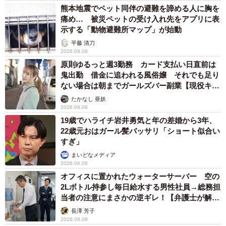
熊本地震でペット同伴の避難を諦める人に胸を
痛め… 被災ペットの受け入れ先をアプリに表
示する「動物避難所マップ」が始動
平藤 清刀
2026.08.08
原則ゆるっと週3勤務 カード支払い日直前は
鬼出勤 借金に追われる風俗嬢 それでも足り
ない場合は朝までガールズバー副業【現役キャ
ストに取材】
たかなし 亜妖
2026.08.08
19歳でハライチ岩井勇気と年の差婚から3年、
22歳元おはガール髪バッサリ「ショート似合い
すぎ」
まいどなメディア
2026.08.08
オフィスに置かれたウォーターサーバー 空の
2Lボトル持参し毎日給水する男性社員→総務担
当者の注意にまさかの逆ギレ！【弁護士が解
説】
長澤 芳子
2026.08.08