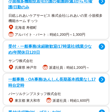
小規模多機能型居宅介護の看護師/週3から可/看
護/日勤のみ
日総ふれあいケアサービス 株式会社/ふれあいの里 小規模多
機能ホーム すっつ
北海道 寿都町
アルバイト・パート：時給1,200円～1,300円
受付・一般事務/未経験歓迎/17時退社/残業少な
め/年間休日120日
サンワ株式会社
兵庫県 神戸市
派遣社員：時給1,200円～
一般事務・OA事務/あんしん長期基本残業なし17
時台定時
パーソルテンプスタッフ株式会社
東京都 東大和市
派遣社員：時給1,600円