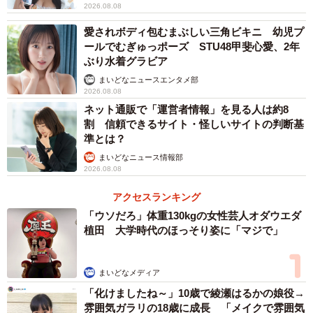
2026.08.08
愛されボディ包むまぶしい三角ビキニ 幼児プ
ールでむぎゅっポーズ STU48甲斐心愛、2年
ぶり水着グラビア
まいどなニュースエンタメ部
2026.08.08
ネット通販で「運営者情報」を見る人は約8
割 信頼できるサイト・怪しいサイトの判断基
準とは？
まいどなニュース情報部
2026.08.08
アクセスランキング
「ウソだろ」体重130kgの女性芸人オダウエダ
植田 大学時代のほっそり姿に「マジで」
まいどなメディア
「化けましたね～」10歳で綾瀬はるかの娘役→
雰囲気ガラリの18歳に成長 「メイクで雰囲気