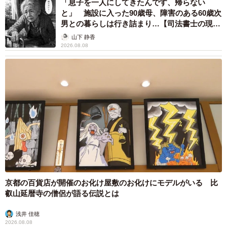
「息子を一人にしてきたんです、帰らない
と」 施設に入った90歳母、障害のある60歳次
男との暮らしは行き詰まり…【司法書士の現場
から】
山下 静香
2026.08.08
京都の百貨店が開催のお化け屋敷のお化けにモデルがいる 比
叡山延暦寺の僧侶が語る伝説とは
浅井 佳穂
2026.08.08