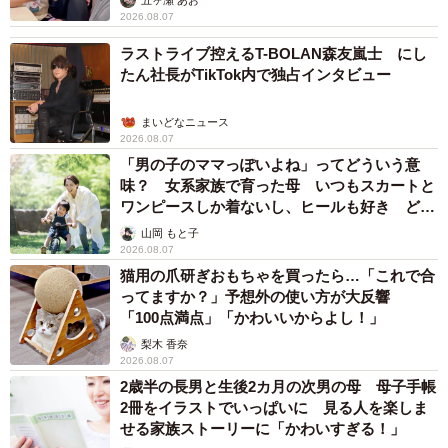
2026.08.07
ラストライブ控えるT-BOLAN森友嵐士 にし
たん社長がTikTok内で独占インタビュー
まいどなニュース
2026.08.07
「男の子のママっぽいよね」ってどういう意
味？ 女系家族で育った母 いつもスカートと
ワンピースしか着ないし、ヒールも好き どの
へんが…
山岡 もと子
2026.08.07
猫用の爪研ぎおもちゃを買ったら…「これで合
ってますか？」予想外の使い方が大反響
「100点満点」「かわいいからよし！」
梨木 香奈
2026.08.07
2歳半の長男と生後2カ月の次男の母 母子手帳
2冊をイラストでいっぱいに 見る人を楽しま
せる家族ストーリーに「かわいすぎる！」