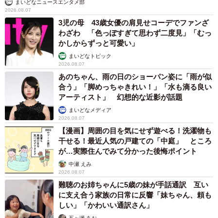
まいどなニュースエンタメ部
2026.08.07
3児の母 43歳女優の肩見せコーデでファンざ
わざわ 「色っぽすぎて思わず二度見」「むっ
かしからずっと可愛い」
まいどなトピック
2026.08.07
あのちゃん、雨の日のショーパン姿に「雨が似
合う」「脚めっちゃきれい！」「水も滴る良い
アーティスト」 幻想的な近影が話題
まいどなメディア
2026.08.07
【漫画】周囲の目を気にせず遊べる！洗濯物も
干せる！最近人気の戸建ての「中庭」 ところ
が…実際住んでみて分かった後悔ポイント
中瀬 えみ
2026.08.07
難聴のお姉ちゃんに5歳の妹が手話通訳 互い
に支え合う家族の日常に反響「妹ちゃん、頼も
しい」「かわいい通訳さん」
五ヶ瀬 あお