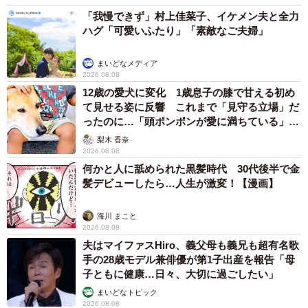
「我慢できず」村上佳菜子、イケメン夫と全力
ハグ「可愛いふたり」「素敵なご夫婦」
まいどなメディア
2026.08.08
12歳の愛犬に変化 1歳息子の膝で甘える初め
て見せる姿に反響 これまで「見守る立場」だ
ったのに…「頭ポンポンが愛に満ちている」
「尊…」
梨木 香奈
2026.08.08
何かと人に舐められた黒髪時代 30代後半で金
髪デビューしたら…人生が激変！【漫画】
海川 まこと
2026.08.08
夫はマイファスHiro、義父母も義兄も超有名歌
手の28歳モデル兼俳優が第1子出産を報告「母
子ともに健康…日々、大切に過ごしたい」
まいどなトピック
2026.08.08