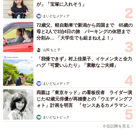
が」「宝塚に入れそう」
まいどなメディア
72歳父、軽自動車で新潟から四国まで 65歳の
母と2人で3泊4日の旅 パーキングの休憩まで
分刻み… 「大学生でも組まねえよ！」
山岡 もと子
「我慢できず」村上佳菜子、イケメン夫と全力
ハグ「可愛いふたり」「素敵なご夫婦」
まいどなメディア
両親は「東京キッド」の看板役者 ライダー演
じた42歳元俳優が再婚妻との「ウエディングフ
ォト」計画を明言 「センスあるカメラマン求
む」
まいどなトピック
６位以降を見る