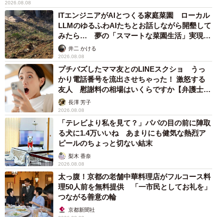
2026.08.08
ITエンジニアがAIとつくる家庭菜園 ローカル
LLMのゆるふわAIたちとお話しながら開墾して
みたら… 夢の「スマートな菜園生活」実現な
るか
井二 かける
2026.08.08
プチバズしたママ友とのLINEスクショ うっ
かり電話番号を流出させちゃった！ 激怒する
友人 慰謝料の相場はいくらですか【弁護士が
解説】
長澤 芳子
2026.08.08
「テレビより私を見て？」パパの目の前に陣取
る犬に1.4万いいね あまりにも健気な熱烈ア
ピールのちょっと切ない結末
梨木 香奈
2026.08.08
太っ腹！京都の老舗中華料理店がフルコース料
理50人前を無料提供 「一市民としてお礼を」
つながる善意の輪
京都新聞社