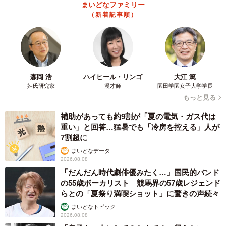
まいどなファミリー
（新着記事順）
森岡 浩
ハイヒール・リンゴ
大江 篤
姓氏研究家
漫才師
園田学園女子大学学長
もっと見る
補助があっても約9割が「夏の電気・ガス代は
重い」と回答…猛暑でも「冷房を控える」人が
7割超に
まいどなデータ
2026.08.08
「だんだん時代劇俳優みたく…」国民的バンド
の55歳ボーカリスト 競馬界の57歳レジェンド
らとの「夏祭り満喫ショット」に驚きの声続々
まいどなトピック
2026.08.08