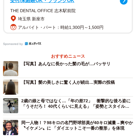
受付/未経験OK・ブランクOK
THE DENTAL OFFICE 志木駅前院
埼玉県 新座市
アルバイト・パート：時給1,300円～1,500円
Sponsored by
おすすめニュース
【写真】あんなに長かった髪の毛が…バッサリ
【写真】髪の美しさに驚く人が続出…実際の投稿
2歳の娘と母ではなく…「年の差72」 衝撃的な後ろ姿に
「うそだろ！ 40代くらいに見える」「姿勢とスタイルで
すね」
同一人物！？98キロの名門野球部員が40キロ減量→爽やか
〝イケメン〟に 「ダイエットこそ一番の整形」を体現