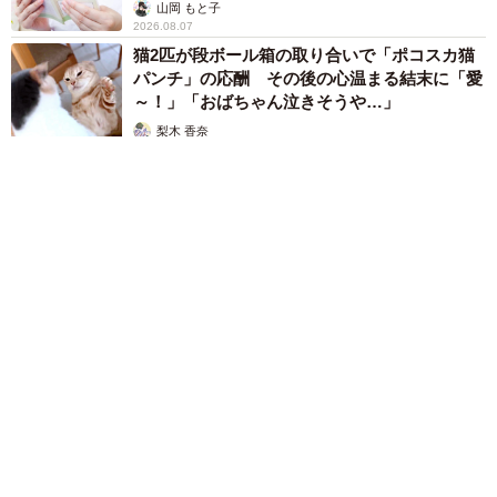
山岡 もと子
2026.08.07
猫2匹が段ボール箱の取り合いで「ポコスカ猫
パンチ」の応酬 その後の心温まる結末に「愛
～！」「おばちゃん泣きそうや…」
梨木 香奈
2026.08.07
「ちょっとババロアみたい」パートナーの誕生日に手作りトー
トバッグ 完成まで1年 淡い藍染めに漂うクラゲ よく見る