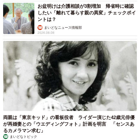
お盆明けは介護相談が3割増加 帰省時に確認
したい「離れて暮らす親の異変」チェックポイ
ントは？
まいどなニュース情報部
2026.08.08
両親は「東京キッド」の看板役者 ライダー演じた42歳元俳優
が再婚妻との「ウエディングフォト」計画を明言 「センスあ
るカメラマン求む」
まいどなトピック