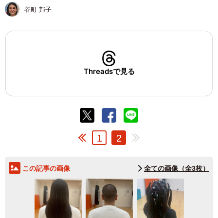
谷町 邦子
Threadsで見る
1
2
この記事の画像
全ての画像（全3枚）