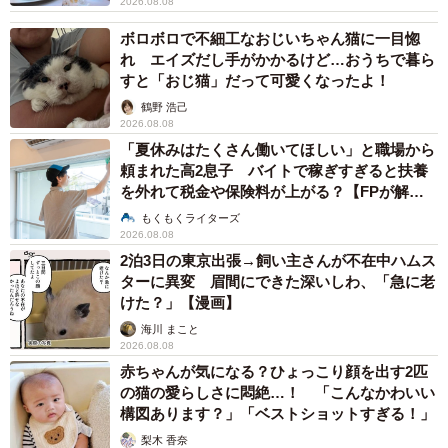
2026.08.08
ボロボロで不細工なおじいちゃん猫に一目惚
れ エイズだし手がかかるけど…おうちで暮ら
すと「おじ猫」だって可愛くなったよ！
鶴野 浩己
2026.08.08
「夏休みはたくさん働いてほしい」と職場から
頼まれた高2息子 バイトで稼ぎすぎると扶養
を外れて税金や保険料が上がる？【FPが解
説】
もくもくライターズ
2026.08.08
2泊3日の東京出張→飼い主さんが不在中ハムス
ターに異変 眉間にできた深いしわ、「急に老
けた？」【漫画】
海川 まこと
2026.08.08
赤ちゃんが気になる？ひょっこり顔を出す2匹
の猫の愛らしさに悶絶…！ 「こんなかわいい
構図あります？」「ベストショットすぎる！」
梨木 香奈