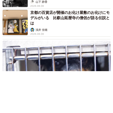
デルがいる 比叡山延暦寺の僧侶が語る伝説と
は
浅井 佳穂
2026.08.08
熊本地震でペット同伴の避難を諦める人に胸を痛め… 被災ペ
ットの受け入れ先をアプリに表示する「動物避難所マップ」が
始動
平藤 清刀
2026.08.08