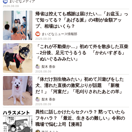
て知ってる？「あげる派」の4割が金額アッ
プ、相場はいくら？
まいどなニュース情報部
2026.08.09
「これが不動柴か…」初めて外を散歩した豆柴
→2分後、足元でうるうる 「かわいすぎる」
「ぬいぐるみみたい」
梨木 香奈
2026.08.09
「体だけ別生物みたい」初めて川遊びをした
犬、濡れた直後の激変ぶりが話題 「新種
だ！」「河童だ」「毛刈りされたあとの羊」
梨木 香奈
2026.08.09
異性に話しかけたらセクハラ？ 黙っていたら
フキハラ？ 「最近、生きるの難しい」令和の
職場で悩む上司【漫画】
海川 まこと
2026.08.09