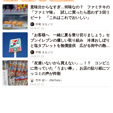
ピート 「これはこれでおいしい」
中将 タカノリ
2026.07.24
「お客様へ 一緒に夏を乗り切りましょう」セ
ブンイレブンの優しい取り組み 冷凍おしぼり
と塩タブレットを無償提供 広がる街中の熱中
症対策
中将 タカノリ
2026.07.23
「友達いないから買えない」…！？ コンビニ
2/3
に売っていた「うまい棒」、お店の貼り紙にツ
ッコミの声が炸裂
元ヒゲのZUNDAさんのブログ記事。不動産も値上がりする前に買ったほ
竹中 友一（RinToris）
うがいいのかも…
2026.07.15
なお今回の話題を提供してくれた元ヒゲのZUNDAさんは、
自身が東京都の平均収入を下回る収入で中古マンションを
購入した経験から、年収が少ない家庭でも東京都23区内に
中古マンションを買うための戦略を解説したnote記事「す
コンビニスイーツ、好きなのはどこ？ 買う頻
んで23区3500万」を執筆している。近年の価格高騰でマン
度や上限額、理由を徹底調査