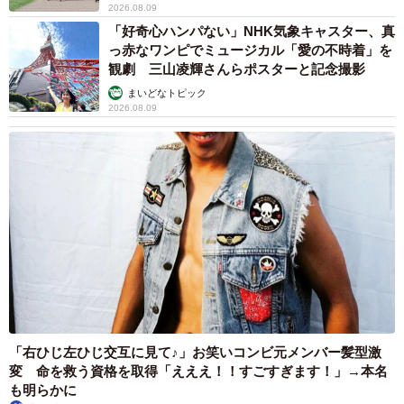
っ赤なワンピでミュージカル「愛の不時着」を
観劇 三山凌輝さんらポスターと記念撮影
まいどなトピック
2026.08.09
「右ひじ左ひじ交互に見て♪」お笑いコンビ元メンバー髪型激
変 命を救う資格を取得「えええ！！すごすぎます！」→本名
も明らかに
まいどなメディア
2026.08.09
帰省は控えても感謝は届けたい…「お盆玉」っ