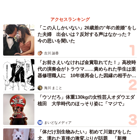
アクセスランキング
「この人しかいない」26歳差の“年の差婚”をし
た夫婦 出会いは？反対する声はなかった？
今の思いを聞いた
古川 諭香
「お前さえいなければ金賞取れてた！」高校時
代の演奏会がトラウマ……責められた学生は楽
器修理職人に 10年後再会した因縁の相手から
思わぬ申し出【漫画】
海川 まこと
「ウソだろ」体重130kgの女性芸人オダウエダ
植田 大学時代のほっそり姿に「マジで」
まいどなメディア
「体だけ別生物みたい」初めて川遊びをした
犬、濡れた直後の激変ぶりが話題 「新種
だ！」「河童だ」「毛刈りされたあとの羊」