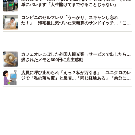
単にバレます「人生賭けてまでやることじゃない」
ZUNDA：諸外国に比べて日本の物価の上昇ペースが明らか
に遅かったので、物価高騰自体は仕方が無いものだと思っ
コンビニのセルフレジ「うっかり、スキャンし忘れ
た！」 帰宅後に気づいた未精算のサンドイッチ…「これ
ています。しかし、給料は物価高騰に追いついていませ
って万引き？」【弁護士が解説】
ん。上がっても社会保障費がそれ以上に上がっているので
カフェオレこぼした外国人観光客→サービスで出したら…
手取りは増えておらず、生活の質は少しずつ下がっていま
残されたメモと600円に店主感動
す。シンプルに何とかして欲しいとは思いますね。
店員に呼び止められ「えっ？私が万引き」 ユニクロのレ
ジで「私の落ち度」と反省…「同じ経験ある」「余分に計
ーー投稿に大きな反響がありました。
算されたことも」
ZUNDA：元々ネタを投稿するのが好きで、フォロワーさん
たち数十名からいいねを貰えるネタだと思って投稿しまし
たが、想像を遥かに超える反響で大変驚いています。物価
高騰の瞬間を捉えた写真が、Xのユーザーの方々の琴線に触
れたのだと思います。
◇ ◇