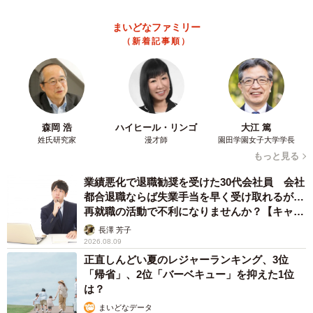
（新着記事順）
森岡 浩
ハイヒール・リンゴ
大江 篤
姓氏研究家
漫才師
園田学園女子大学学長
もっと見る
業績悪化で退職勧奨を受けた30代会社員 会社
都合退職ならば失業手当を早く受け取れるが…
再就職の活動で不利になりませんか？【キャリ
アカウンセラーが解説】
長澤 芳子
2026.08.09
正直しんどい夏のレジャーランキング、3位
「帰省」、2位「バーベキュー」を抑えた1位
は？
まいどなデータ
2026.08.09
「好奇心ハンパない」NHK気象キャスター、真