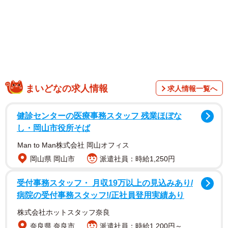
1/3
ちなみに安い方の賞味期限は5月20日夜9時だったという（元ヒゲの
ZUNDAさん提供）
まいどなの求人情報
求人情報一覧へ
健診センターの医療事務スタッフ 残業ほぼな
し・岡山市役所そば
Man to Man株式会社 岡山オフィス
岡山県 岡山市
派遣社員：時給1,250円
受付事務スタッフ・ 月収19万以上の見込みあり/
病院の受付事務スタッフ!/正社員登用実績あり
株式会社ホットスタッフ奈良
コンビニの陳列棚に並んだ二つのおにぎり。どちらも同じ
奈良県 奈良市
派遣社員：時給1,200円～