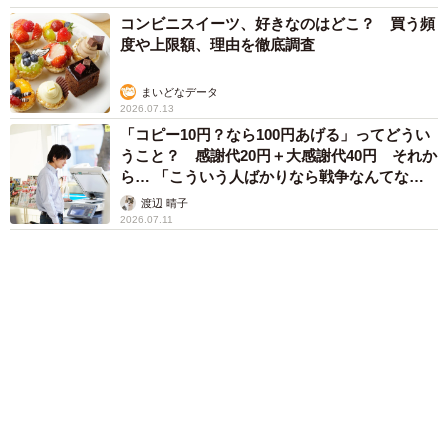
ション購入を諦めかけている方々はぜひチェックしていた
だきたい。
まいどなデータ
2026.07.13
「コピー10円？なら100円あげる」ってどうい
元ヒゲのZUNDAさん関連情報
うこと？ 感謝代20円＋大感謝代40円 それか
Xアカウント：
https://x.com/zunda_yagy
ら… 「こういう人ばかりなら戦争なんてな
note記事「すんで23区3500万」：
い」
渡辺 晴子
2026.07.11
https://note.com/beard_of_zunda/n/n45d9e812b3d5
ご存知でしたか？インフレで物の価格が上がる瞬間って目
で見れるんです。
pic.twitter.com/ZhaTorfWX3
— 元ヒゲのZUNDA (@zunda_yagy)
May 19, 2025