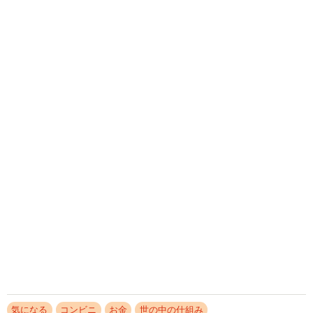
SNSユーザー達から
「ジンバブエでは1杯目と2杯目のビールの値段が違うなん
てジョークがありましたが…まさか日本でお目にかかると
は…」
「ツナマヨって100円おにぎりの定番だったのになあ 税込
167円か。。 物価上昇率えげつないな 」
「薄皮パンが5個から4個になる瞬間も当時話題でしたね」
など数々の驚きの声が寄せられた今回の投稿。
気になる
コンビニ
お金
世の中の仕組み
意味分からなすぎ…何味なの？ ファミチキの
「ファミマ味」 試しに買ったら思わず３回リ