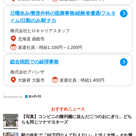
ツナマヨネーズだが、一つは138円、もう一つは155円…お
にぎりの賞味期限を考えると、この数日で1割以上も値上が
日曜休み/整形外科の医療事務/経験者優遇/フルタ
イム/日勤のみ/駅チカ
りしてしまったというわけだ。
株式会社ヒロキャリアスタッフ
元ヒゲのZUNDAさんにお話を聞いた。
北海道 函館市
派遣社員：時給1,100円～1,200円
ーーこの光景を見かけた際も感想は。
総合病院での経理事務
ZUNDA：最近、少しずつ食品などの価格が上昇しているこ
株式会社アバンザ
とに気が付いていましたが、まさか価格が変わる瞬間を見
大阪府 大阪市
派遣社員：時給1,400円
るとは大変驚きました。全く同じ商品で価格だけ変わった
だけ物が並んでいるので何か説明があるのかと思いきや、
Sponsored by
何の説明書きもありませんでした。企業が商品の価格を上
おすすめニュース
げる時は黙って行うものだと痛感しました。
【写真】コンビニの陳列棚に並んだ二つのおにぎり。どち
らも同じツナマヨネーズ
ーー近年の物価高騰について。
駅の改札で「88万円なんて払えない」と泣く女性←それ簡