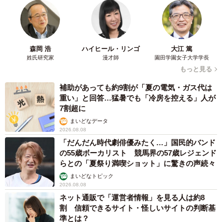
森岡 浩
ハイヒール・リンゴ
大江 篤
姓氏研究家
漫才師
園田学園女子大学学長
もっと見る
補助があっても約9割が「夏の電気・ガス代は
重い」と回答…猛暑でも「冷房を控える」人が
7割超に
まいどなデータ
2026.08.08
「だんだん時代劇俳優みたく…」国民的バンド
の55歳ボーカリスト 競馬界の57歳レジェンド
らとの「夏祭り満喫ショット」に驚きの声続々
まいどなトピック
2026.08.08
ネット通販で「運営者情報」を見る人は約8
割 信頼できるサイト・怪しいサイトの判断基
準とは？