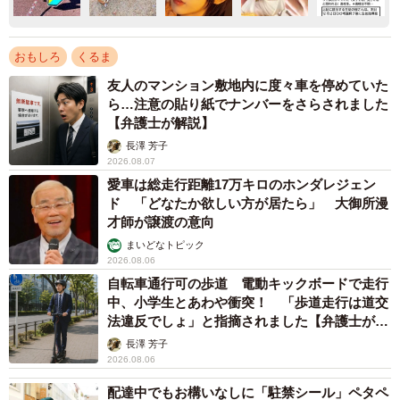
おもしろ
くるま
友人のマンション敷地内に度々車を停めていた
ら…注意の貼り紙でナンバーをさらされました
【弁護士が解説】
長澤 芳子
2026.08.07
愛車は総走行距離17万キロのホンダレジェン
ド 「どなたか欲しい方が居たら」 大御所漫
才師が譲渡の意向
まいどなトピック
2026.08.06
自転車通行可の歩道 電動キックボードで走行
中、小学生とあわや衝突！ 「歩道走行は道交
法違反でしょ」と指摘されました【弁護士が解
説】
長澤 芳子
2026.08.06
配達中でもお構いなしに「駐禁シール」ペタペ