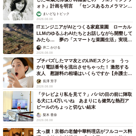
ォト」計画を明言 「センスあるカメラマン求
む」
まいどなトピック
2026.08.08
ITエンジニアがAIとつくる家庭菜園 ローカル
LLMのゆるふわAIたちとお話しながら開墾して
みたら… 夢の「スマートな菜園生活」実現な
るか
井二 かける
2026.08.08
プチバズしたママ友とのLINEスクショ うっ
かり電話番号を流出させちゃった！ 激怒する
友人 慰謝料の相場はいくらですか【弁護士が
解説】
長澤 芳子
2026.08.08
「テレビより私を見て？」パパの目の前に陣取
る犬に1.4万いいね あまりにも健気な熱烈ア
ピールのちょっと切ない結末
梨木 香奈
2026.08.08
太っ腹！京都の老舗中華料理店がフルコース料