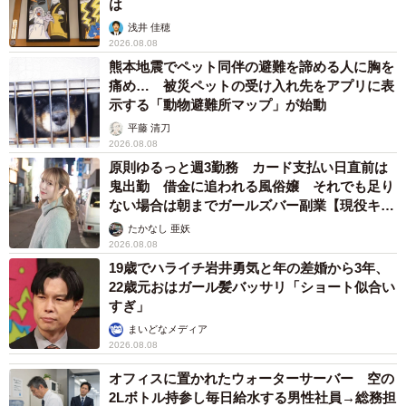
は
浅井 佳穂
2026.08.08
熊本地震でペット同伴の避難を諦める人に胸を
痛め… 被災ペットの受け入れ先をアプリに表
示する「動物避難所マップ」が始動
平藤 清刀
2026.08.08
原則ゆるっと週3勤務 カード支払い日直前は
鬼出勤 借金に追われる風俗嬢 それでも足り
ない場合は朝までガールズバー副業【現役キャ
ストに取材】
たかなし 亜妖
2026.08.08
19歳でハライチ岩井勇気と年の差婚から3年、
22歳元おはガール髪バッサリ「ショート似合い
すぎ」
まいどなメディア
2026.08.08
オフィスに置かれたウォーターサーバー 空の
2Lボトル持参し毎日給水する男性社員→総務担