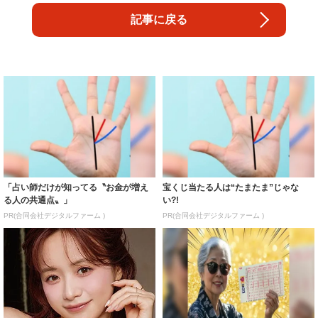
記事に戻る
「占い師だけが知ってる〝お金が増え
宝くじ当たる人は“たまたま”じゃな
る人の共通点〟」
い?!
PR(合同会社デジタルファーム )
PR(合同会社デジタルファーム )