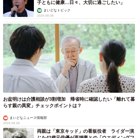
子ともに健康…日々、大切に過ごしたい」
まいどなトピック
2026.08.08
お盆明けは介護相談が3割増加 帰省時に確認したい「離れて暮
らす親の異変」チェックポイントは？
まいどなニュース情報部
2026.08.08
両親は「東京キッド」の看板役者 ライダー演
じた42歳元俳優が再婚妻との「ウエディングフ