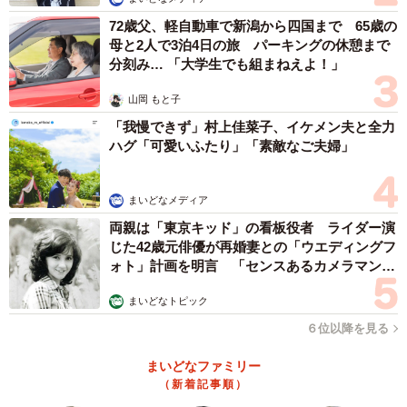
72歳父、軽自動車で新潟から四国まで 65歳の
母と2人で3泊4日の旅 パーキングの休憩まで
分刻み… 「大学生でも組まねえよ！」
山岡 もと子
「我慢できず」村上佳菜子、イケメン夫と全力
ハグ「可愛いふたり」「素敵なご夫婦」
まいどなメディア
両親は「東京キッド」の看板役者 ライダー演
じた42歳元俳優が再婚妻との「ウエディングフ
ォト」計画を明言 「センスあるカメラマン求
む」
まいどなトピック
６位以降を見る
まいどなファミリー
（新着記事順）