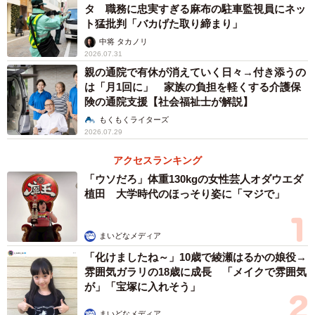
タ 職務に忠実すぎる麻布の駐車監視員にネッ
ト猛批判「バカげた取り締まり」
中将 タカノリ
2026.07.31
親の通院で有休が消えていく日々→付き添うの
は「月1回に」 家族の負担を軽くする介護保
険の通院支援【社会福祉士が解説】
もくもくライターズ
2026.07.29
アクセスランキング
「ウソだろ」体重130kgの女性芸人オダウエダ
植田 大学時代のほっそり姿に「マジで」
まいどなメディア
「化けましたね～」10歳で綾瀬はるかの娘役→
雰囲気ガラリの18歳に成長 「メイクで雰囲気
が」「宝塚に入れそう」
まいどなメディア