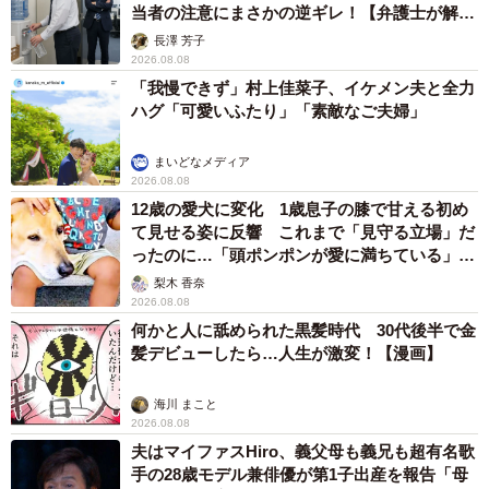
当者の注意にまさかの逆ギレ！【弁護士が解
説】
長澤 芳子
2026.08.08
「我慢できず」村上佳菜子、イケメン夫と全力
ハグ「可愛いふたり」「素敵なご夫婦」
まいどなメディア
2026.08.08
12歳の愛犬に変化 1歳息子の膝で甘える初め
て見せる姿に反響 これまで「見守る立場」だ
ったのに…「頭ポンポンが愛に満ちている」
「尊…」
梨木 香奈
2026.08.08
何かと人に舐められた黒髪時代 30代後半で金
髪デビューしたら…人生が激変！【漫画】
海川 まこと
2026.08.08
夫はマイファスHiro、義父母も義兄も超有名歌
手の28歳モデル兼俳優が第1子出産を報告「母