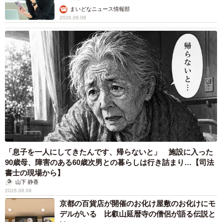
まいどなニュース情報部
2026.08.08
「息子を一人にしてきたんです、帰らないと」 施設に入った
90歳母、障害のある60歳次男との暮らしは行き詰まり…【司法
書士の現場から】
山下 静香
2026.08.08
京都の百貨店が開催のお化け屋敷のお化けにモ
デルがいる 比叡山延暦寺の僧侶が語る伝説と