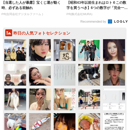
【当選した人が暴露】宝くじ運が動く
【昭和43年以前生まれはロト６この数
時、必ずある前触れ
字を買うべき】6つの数字が「完全一
致」する方...
PR(合同会社デジタルファーム )
PR(株式会社MURA)
Recommended by
昨日の人気フォトセレクション