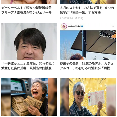
ガーターベルトで際立つ妖艶脚線美
８月のロト6はこの方法で買え!!６つの
フリーアナ森香澄がランジェリーモデ
数字が『完全一致』する方法
ルに ｢PE...
PR(株式会社MURA)
「一瞬誰かと…」彦摩呂、30キロ近く
紗栄子の長男 18歳のモデル、カジュ
減量した姿に反響 既製品の防護服が
アルコーデのおしゃれ近影が「両親の
着られると...
いいとこ取...