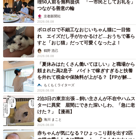
理50人前を無料提供 「一市民としてお礼を」
つながる善意の輪
京都新聞社
2026.08.08
ボロボロで不細工なおじいちゃん猫に一目惚
れ エイズだし手がかかるけど…おうちで暮ら
すと「おじ猫」だって可愛くなったよ！
鶴野 浩己
2026.08.08
「夏休みはたくさん働いてほしい」と職場から
頼まれた高2息子 バイトで稼ぎすぎると扶養
を外れて税金や保険料が上がる？【FPが解
説】
もくもくライターズ
2026.08.08
2泊3日の東京出張→飼い主さんが不在中ハムス
ターに異変 眉間にできた深いしわ、「急に老
けた？」【漫画】
海川 まこと
2026.08.08
赤ちゃんが気になる？ひょっこり顔を出す2匹