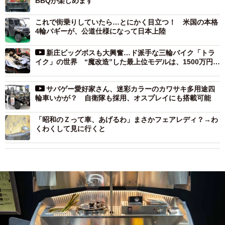
BBQが楽しめます
これで街乗りしていたら…とにかく目立つ！ 米国の本格
4輪バギーが、公道仕様になって日本上陸
新庄ビッグボスも大興奮…ド派手な三輪バイク「トラ
イク」の世界 “魔改造”した最上位モデルは、1500万円の
直列3人乗り
サバゲー愛好家さん、迷彩カラーのカワサキ多用途四
輪車いかが？ 自衛隊も採用、オスプレイにも搭載可能
「昭和のＺって車、あげるわ」まさかフェアレディ？→わ
くわくして見に行くと