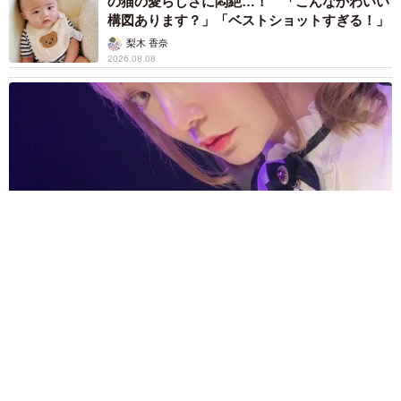
の猫の愛らしさに悶絶…！ 「こんなかわいい
構図あります？」「ベストショットすぎる！」
梨木 香奈
2026.08.08
酔って転んでアザだらけ ネイルも折れて超悲惨 ケガが絶え
ない夜のお仕事 「病院代」と数万円を渡す神客も！【現役キ
ャストに取材】
たかなし 亜妖
2026.08.07
乃木坂46賀喜遥香 5年ぶり週チャン表紙 巻