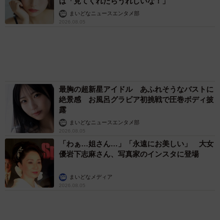
山岡 もと子
「これ全部長野県」海外のような絶景ショット
に感動と反響「離れてからいいところだったん
だって気づいた」
行橋 友
エジプトで自撮りしていたら、ガイドが「撮り
ますよ！」→ノリノリでポーズを取っていた
ら……スマホを返してもらえない 「日本人は
カモ代表かも」「私は6時間で3万円払った」
宮前 晶子
涼しい「冷感敷きパッド」を気に入った猫さ
ん、”友達”をヨイショヨイショとご招待、毛づ
くろいでおもてなし
椎名 碧
６位以降を見る
まいどなファミリー