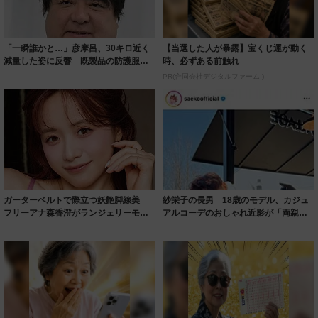
「一瞬誰かと…」彦摩呂、30キロ近く
【当選した人が暴露】宝くじ運が動く
減量した姿に反響 既製品の防護服が
時、必ずある前触れ
着られると...
PR(合同会社デジタルファーム )
ガーターベルトで際立つ妖艶脚線美
紗栄子の長男 18歳のモデル、カジュ
フリーアナ森香澄がランジェリーモデ
アルコーデのおしゃれ近影が「両親の
ルに ｢PE...
いいとこ取...