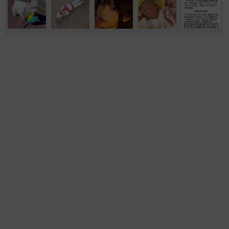
エンタメ
気になる
ファッション
「不謹慎でないかと」実力派歌手、熊本へ支援
物資…運搬トラックの車体デザインにためら
い 「痛いほど伝わる」「行動され立派」
まいどなトピック
2026.08.06
「ミステリーの女王」と呼ばれた作家の娘は
「2時間サスペンスの女王」 聞いていたのと
違う血液型に「私は誰の子なの？」【徹子の部
屋】
まいどなニュース
2026.08.06
ウサギになってお尻ふりふり 元NGT48川越紗
彩、ランジェリー＆水着だけのデジタル写真集
は「見てくれたらうれしいな！」
まいどなニュースエンタメ部
2026.08.05