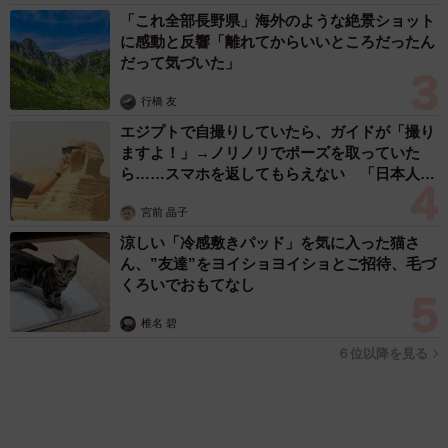
中、小学生とあわや衝突！ 「歩道走行は道交
法違反でしょ」と指摘されました【弁護士が解
説】
長澤 芳子
2026.08.06
タイの電車の中で見た優先席のマーク 子ども、妊娠、けが
人、お年寄り… 一つだけ謎のものが！？「だから黄色なんで
すね」
中将 タカノリ
2026.08.06