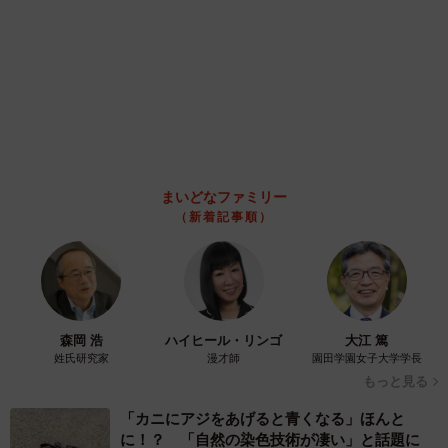
【物価高が直撃】お盆帰省「予定なし」が約半
数 新幹線・高速バスの「使い分け」が鮮明に
まいどなニュース情報部
2026.08.06
83歳父が骨折で入院 ３カ月の病院生活があま
りに退屈で「画用紙と色鉛筆持ってこい！」→
スケッチブックを見た家族が仰天「これ、売れ
ますよ…」
中将 タカノリ
2026.08.06
1歳息子が腕を亜脱臼 「奥さん、専業主婦な
のに」と夫の後輩から一言 母は泣きながら対
応し必死だった 何年もたった今もたまに思い
出し…
山岡 もと子
2026.08.06
子どもの学校外の学習時間が11年で2割減少
「家庭学習0分層」が約半数に達する深刻な実
態と広がる学習格差
まいどなニュース情報部
2026.08.06