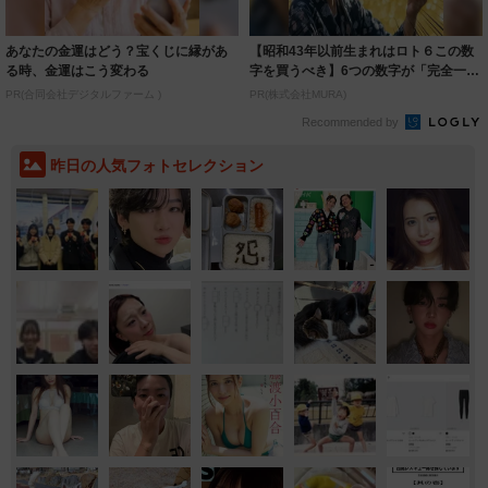
あなたの金運はどう？宝くじに縁があ
【昭和43年以前生まれはロト６この数
る時、金運はこう変わる
字を買うべき】6つの数字が「完全一
致」する方...
PR(合同会社デジタルファーム )
PR(株式会社MURA)
Recommended by
昨日の人気フォトセレクション