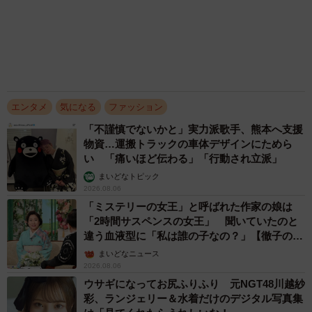
最胸の超新星アイドル あふれそうなバストに
絶景感 お風呂グラビア初挑戦で圧巻ボディ披
露
まいどなニュースエンタメ部
2026.08.05
「わぁ…姐さん…」「永遠にお美しい」 大女
優岩下志麻さん、写真家のインスタに登場
まいどなメディア
2026.08.05
アクセスランキング
「そのままにしといてください」道路で動けな
い猫を前に返された一言… 懸命に生きようと
した4日間 「命の重さはみんな同じ」保護団
体代表の訴え
渡辺 晴子
72歳父、軽自動車で新潟から四国まで 65歳の
母と2人で3泊4日の旅 パーキングの休憩まで
分刻み… 「大学生でも組まねえよ！」