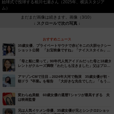
始球式で投球する相川七瀬さん（2025年、横浜スタジア
ム）
まだまだ画像は続きます。画像（3/10）
↓ スクロールで次の写真 ↓
おすすめニュース
35歳女優、プライベートサウナで赤ビキニの大胆セクシー
ショット公開 「お宝映像ですね」「ナイススタイル」
「思わず声が出ました」
「母と船に乗って」90年代人気アイドルだった母と18歳タ
レントがクルーズ満喫「わたしも泣きました」父はプロゴ
ルファー
アマゾンCMで注目→2024年大河で熱演 35歳女優が初・
朝ドラ〝卒業〟を報告 「大好きな先生でした」「もう観
れないなんて淋しいです」
変わらぬ美貌 60歳女優の還暦Tシャツが最高すぎる 夫
は映画監督
兄は人気イケメン俳優、35歳女優が兄とシンクロ2ショッ