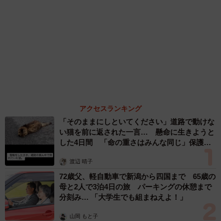
（新着記事順）
森岡 浩
ハイヒール・リンゴ
大江 篤
姓氏研究家
漫才師
園田学園女子大学学長
もっと見る
「カニにアジをあげると青くなる」ほんと
に！？ 「自然の染色技術が凄い」と話題に
その理由とは…？
竹中 友一（RinToris）
2026.08.06
誰も求めていない職場の「謎マナー」、「過剰
な挨拶」や「お土産配り」を抑えた1位は？
やめられない理由は「周りの目」
まいどなデータ
2026.08.06
自転車通行可の歩道 電動キックボードで走行