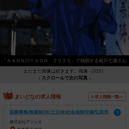
「ＮＡＯＮのＹＡＯＮ ２０２５」で熱唱する相川七瀬さん
まだまだ画像は続きます。画像（2/10）
↓ スクロールで次の写真 ↓
まいどなの求人情報
求人情報一覧へ
医療事務/無資格OK/土日休/社会保険完備/弘前市
株式会社アソシオ