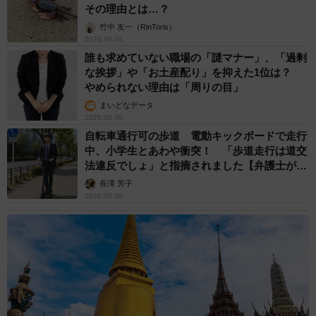
「事故物件」という言葉のイメージにとらわれ
ていませんか？ 不動産業者が語る「物件の可
能性」を閉ざさないために必要なこと
平藤 清刀
2026.08.06
東京・千代田区の中央線高架に心ない落書き
歴史ある昌平橋架道橋の被害に怒りの声 「何
も分かってないし、センスも古い」「罰則強化
して」
中将 タカノリ
2026.08.06
もしかすると「下山ダッシュ」 リニア中央新
幹線の長野県駅 在来線との乗り継ぎなし→な
ら走れば間に合うんじゃない？ 惜しい位置関
係が反響
中将 タカノリ
2026.08.06
「なんじゃこりゃ！」「ロボ？」大阪・梅田に
そびえる物体の正体は？ 昭和の遺産を調査し
てみた結果…
太田 浩子
2026.08.06