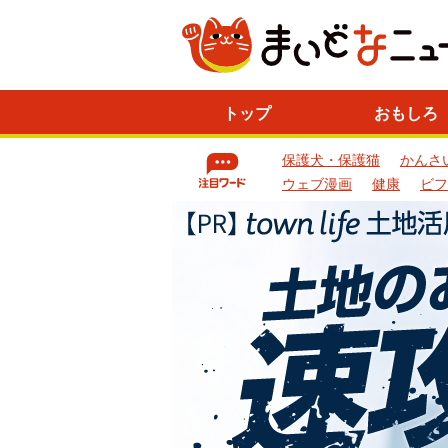
ニ
トップ
おもしろ
ュ
ー
保護犬・保護猫
かんさ
ス
一
ウェブ漫画
健康
ビフ
覧