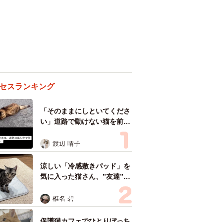
セスランキング
「そのままにしといてくださ
い」道路で動けない猫を前に
返された一言… 懸命に生き
ようとした4日間 「命の重
渡辺 晴子
さはみんな同じ」保護団体代
表の訴え
涼しい「冷感敷きパッド」を
気に入った猫さん、”友達”を
ヨイショヨイショとご招待、
毛づくろいでおもてなし
椎名 碧
保護猫カフェでひとりぼっち