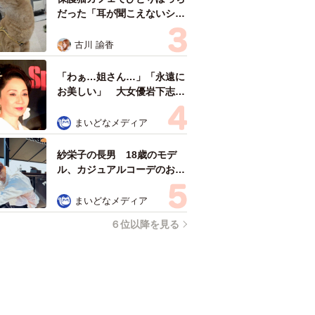
だった「耳が聞こえないシニ
ア猫」と運命の出会い→重度
のペットロスで適応障害だっ
古川 諭香
た女性の人生が一変
「わぁ…姐さん…」「永遠に
お美しい」 大女優岩下志麻
さん、写真家のインスタに登
場
まいどなメディア
紗栄子の長男 18歳のモデ
ル、カジュアルコーデのおし
ゃれ近影が「両親のいいとこ
取りの美しいお顔立ち」 9
まいどなメディア
歳に渡英し全寮制カレッジで
６位以降を見る
学ぶ