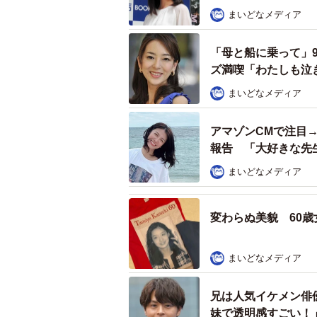
まいどなメディア
「母と船に乗って」
ズ満喫「わたしも泣
まいどなメディア
アマゾンCMで注目→
報告 「大好きな先
まいどなメディア
変わらぬ美貌 60
まいどなメディア
兄は人気イケメン俳
妹で透明感すごい！