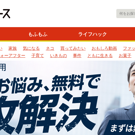
もふもふ
ライフハック
い
家族
気になる
ネコ
買ってみたい
おもしろ動画
ファ
ォーアフター
子育て
いきもの
事件
ともに生きる
お菓子