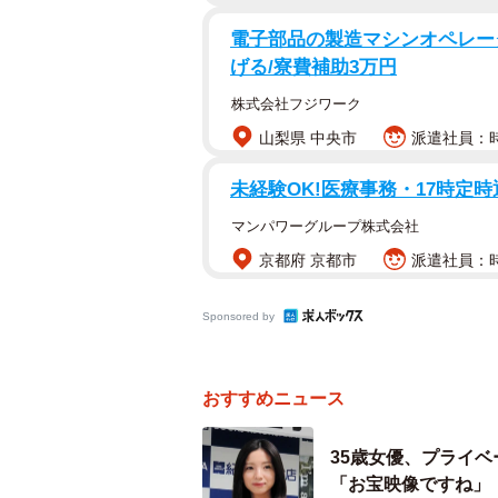
電子部品の製造マシンオペレータ
げる/寮費補助3万円
株式会社フジワーク
山梨県 中央市
派遣社員：時
未経験OK!医療事務・17時定
マンパワーグループ株式会社
京都府 京都市
派遣社員：時
Sponsored by
おすすめニュース
35歳女優、プライ
「お宝映像ですね」