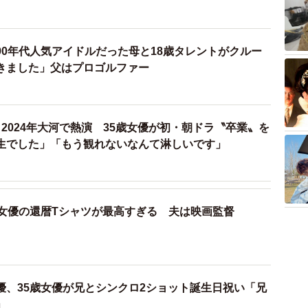
90年代人気アイドルだった母と18歳タレントがクルー
きました」父はプロゴルファー
2024年大河で熱演 35歳女優が初・朝ドラ〝卒業〟を
生でした」「もう観れないなんて淋しいです」
歳女優の還暦Tシャツが最高すぎる 夫は映画監督
優、35歳女優が兄とシンクロ2ショット誕生日祝い「兄
」