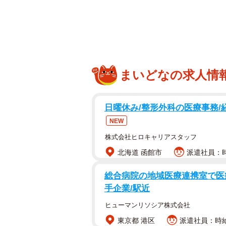
まいどなの求人情
日曜休み/整形外科の医療事務/
NEW
株式会社ヒロキャリアスタッフ
北海道 函館市
派遣社員：時給
総合病院の地域医療連携室で医療
手企業/駅近
ヒューマンリソシア株式会社
東京都 港区
派遣社員：時給1