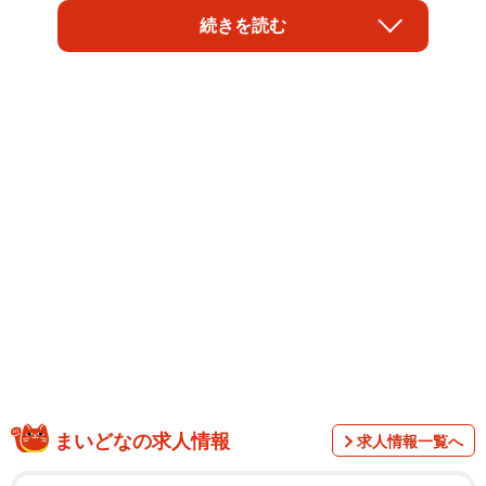
な水菜の保存方法を紹介しています。葉先から傷みやすい
続きを読む
野菜なのでカットして保存するのがおすすめだそう。
キッチンペーパーを用意して！
まいどなの求人情報
▽ 冷蔵保存
求人情報一覧へ
洗って食べやすい大きさに切り、水気をキッチンペーパー