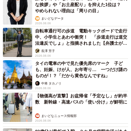
な挨拶」や「お土産配り」を抑えた1位は？
やめられない理由は「周りの目」
まいどなデータ
2026.08.06
自転車通行可の歩道 電動キックボードで走行
中、小学生とあわや衝突！ 「歩道走行は道交
法違反でしょ」と指摘されました【弁護士が解
説】
長澤 芳子
2026.08.06
タイの電車の中で見た優先席のマーク 子ど
も、妊娠、けが人、お年寄り… 一つだけ謎の
ものが！？「だから黄色なんですね」
中将 タカノリ
2026.08.06
【物価高が直撃】お盆帰省「予定なし」が約半
数 新幹線・高速バスの「使い分け」が鮮明に
まいどなニュース情報部
2026.08.06