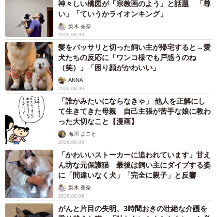
神々しい構図が「宗教画のよう」と話題 「尊
い」「ていうかライオンキング」
梨木 香奈
2026.08.06
髪をバッサリと切った飼い主が帰宅すると→愛
犬たちの反応に「ワンコ様でも戸惑うのね
（笑）」「困り顔がかわいい」
ANNA
2026.08.06
「誰かみたいにならなきゃ」 他人を正解にし
て生きてきた母親 自己主張が苦手な娘に教わ
った大切なこと【漫画】
海川 まこと
2026.08.06
「かわいいストーカーに追われています」甘え
ん坊な元保護猫 最後は飼い主にダイブする姿
に「間違いなく犬」「完全に親子」と反響
梨木 香奈
2026.08.06
がんと片目の失明、3時間おきの壮絶な介護を