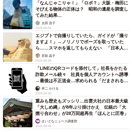
「なんじゃこりゃ！」「ロボ？」大阪・梅田に
そびえる物体の正体は？ 昭和の遺産を調査し
てみた結果…
太田 浩子
2026.08.06
エジプトで自撮りしていたら、ガイドが「撮り
ますよ！」→ノリノリでポーズを取っていた
ら……スマホを返してもらえない 「日本人は
カモ代表かも」「私は6時間で3万円払った」
宮前 晶子
2026.08.06
「LINEのQRコードを添付して」社長をかたる
詐欺メール続々 社員を個人アカウントへ誘導
→最後は不正送金…求められる「だまされる前
提」の対策
井二 かける
2026.08.06
重みも歴史もズッシリ…出雲大社の日本最大級
「大しめ縄」が8年ぶり掛けかえ 伝統の「大
撚り合わせ」が28万回超再生「ほんとに圧巻」
まいどなニュース調査部
2026.08.06