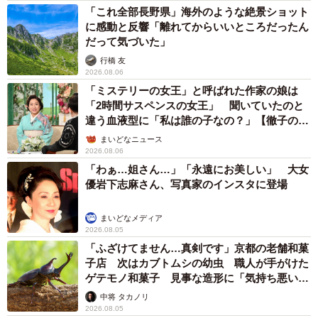
「これ全部長野県」海外のような絶景ショット
に感動と反響「離れてからいいところだったん
だって気づいた」
行橋 友
2026.08.06
「ミステリーの女王」と呼ばれた作家の娘は
「2時間サスペンスの女王」 聞いていたのと
違う血液型に「私は誰の子なの？」【徹子の部
屋】
まいどなニュース
2026.08.06
「わぁ…姐さん…」「永遠にお美しい」 大女
優岩下志麻さん、写真家のインスタに登場
まいどなメディア
2026.08.05
「ふざけてません…真剣です」京都の老舗和菓
子店 次はカブトムシの幼虫 職人が手がけた
ゲテモノ和菓子 見事な造形に「気持ち悪いく
らいリアル」
中将 タカノリ
2026.08.05