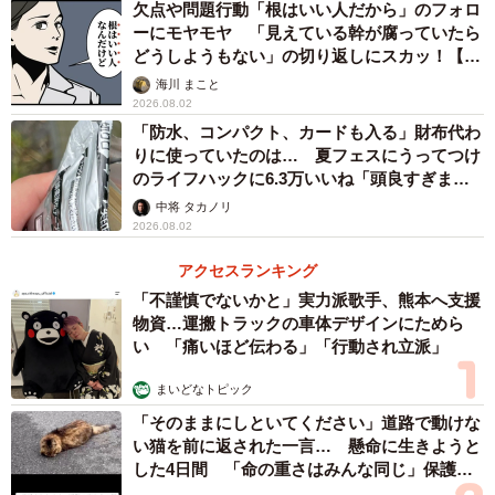
欠点や問題行動「根はいい人だから」のフォロ
ーにモヤモヤ 「見えている幹が腐っていたら
どうしようもない」の切り返しにスカッ！【漫
画】
海川 まこと
2026.08.02
「防水、コンパクト、カードも入る」財布代わ
りに使っていたのは… 夏フェスにうってつけ
全農広報部【公式】／食の便利帳(@zennoh_official)がシェアした投稿
のライフハックに6.3万いいね「頭良すぎま
す」
中将 タカノリ
2026.08.02
アクセスランキング
「不謹慎でないかと」実力派歌手、熊本へ支援
物資…運搬トラックの車体デザインにためら
い 「痛いほど伝わる」「行動され立派」
まいどなトピック
「そのままにしといてください」道路で動けな
い猫を前に返された一言… 懸命に生きようと
した4日間 「命の重さはみんな同じ」保護団
体代表の訴え