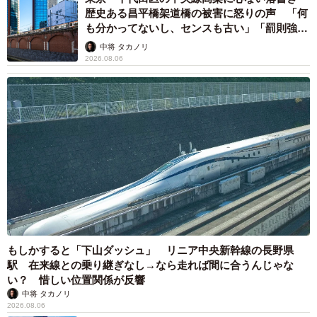
歴史ある昌平橋架道橋の被害に怒りの声 「何
も分かってないし、センスも古い」「罰則強化
して」
中将 タカノリ
2026.08.06
もしかすると「下山ダッシュ」 リニア中央新幹線の長野県
駅 在来線との乗り継ぎなし→なら走れば間に合うんじゃな
い？ 惜しい位置関係が反響
中将 タカノリ
2026.08.06