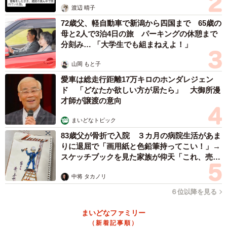
渡辺 晴子
72歳父、軽自動車で新潟から四国まで 65歳の
母と2人で3泊4日の旅 パーキングの休憩まで
分刻み… 「大学生でも組まねえよ！」
山岡 もと子
愛車は総走行距離17万キロのホンダレジェン
ド 「どなたか欲しい方が居たら」 大御所漫
才師が譲渡の意向
まいどなトピック
83歳父が骨折で入院 ３カ月の病院生活があま
りに退屈で「画用紙と色鉛筆持ってこい！」→
スケッチブックを見た家族が仰天「これ、売れ
ますよ…」
中将 タカノリ
６位以降を見る
まいどなファミリー
（新着記事順）