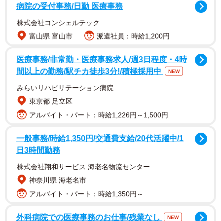
病院の受付事務/日勤 医療事務
でよく拭き取る。保存容器にキッチンペーパーを敷いて水
菜を並べ、さらにペーパーをかぶせて蓋をすると約10日保
株式会社コンシェルテック
存が可能とのこと。
富山県 富山市
派遣社員：時給1,200円
※ キッチンペーパーは湿ってきたら適度に交換する方が良
医療事務/非常勤・医療事務求人/週3日程度・4時
いそう。
間以上の勤務/駅チカ徒歩3分!/積極採用中
NEW
みらいリハビリテーション病院
▽ 冷凍保存
東京都 足立区
洗って食べやすい大きさに切り、水気をキッチンペーパー
アルバイト・パート：時給1,226円～1,500円
でよく拭き取る。袋に入れ、空気を抜いて冷凍庫へ入れる
だけで、約1ヶ月保存可能。冷凍した水菜は生食よりもスー
一般事務/時給1,350円/交通費支給/20代活躍中/1
プや炒め物に適しているそう。冷凍のまま使用可能とのこ
日3時間勤務
と。
株式会社翔和サービス 海老名物流センター
神奈川県 海老名市
アルバイト・パート：時給1,350円～
外科病院での医療事務のお仕事/残業なし
NEW