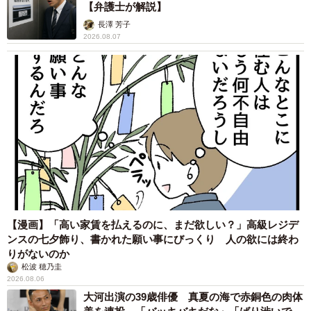
【弁護士が解説】
長澤 芳子
2026.08.07
【漫画】「高い家賃を払えるのに、まだ欲しい？」高級レジデ
ンスの七夕飾り、書かれた願い事にびっくり 人の欲には終わ
りがないのか
松波 穂乃圭
2026.08.06
大河出演の39歳俳優 真夏の海で赤銅色の肉体