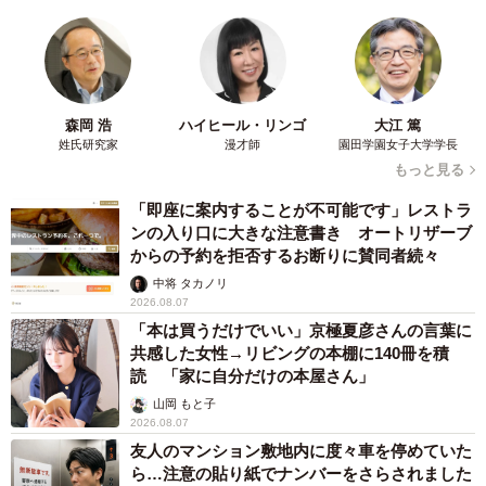
森岡 浩
ハイヒール・リンゴ
大江 篤
姓氏研究家
漫才師
園田学園女子大学学長
もっと見る
「即座に案内することが不可能です」レストラ
ンの入り口に大きな注意書き オートリザーブ
からの予約を拒否するお断りに賛同者続々
中将 タカノリ
2026.08.07
「本は買うだけでいい」京極夏彦さんの言葉に
共感した女性→リビングの本棚に140冊を積
読 「家に自分だけの本屋さん」
山岡 もと子
2026.08.07
友人のマンション敷地内に度々車を停めていた
ら…注意の貼り紙でナンバーをさらされました