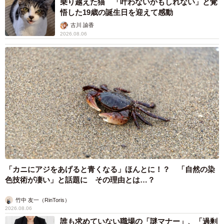
乗り越えた猫 「叶わないかもしれない」と覚
悟した19歳の誕生日を迎えて感動
古川 諭香
2026.08.06
「カニにアジをあげると青くなる」ほんとに！？ 「自然の染
色技術が凄い」と話題に その理由とは…？
竹中 友一（RinToris）
2026.08.06
誰も求めていない職場の「謎マナー」、「過剰