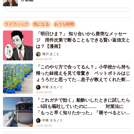
https://www.instagram.com/reel/DII-3huSlr4/
【動画】水菜、これで長持ち！
ライフハック
気になる
おうち時間
「明日ひま？」 知り合いから唐突なメッセー
ジ 用件次第で断ることもできる賢い返信文と
は？【漫画】
海川 まこと
2026.08.06
「このやり方で合ってるん？」小学校から持ち
帰った鉢植えを見て母驚き ペットボトルはじ
ょうろだと思ってた…息子が教えてくれた斬新
な水やりとは
中将 タカノリ
2026.08.05
「これガチで効く」船酔いしたときに試したら
→5回も嘔吐していたのに…… 対策法に
この投稿をInstagramで見る
「もっと早く知りたかった」「寝そべるといい
らしい」
中将 タカノリ
2026.08.04