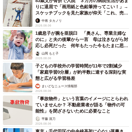
83歳父が骨折で入院 ３カ月の病院生活があま
りに退屈で「画用紙と色鉛筆持ってこい！」→
スケッチブックを見た家族が仰天「これ、売れ
ますよ…」
中将 タカノリ
2026.08.06
1歳息子が腕を亜脱臼 「奥さん、専業主婦な
のに」と夫の後輩から一言 母は泣きながら対
応し必死だった 何年もたった今もたまに思い
出し…
山岡 もと子
2026.08.06
子どもの学校外の学習時間が11年で2割減少
「家庭学習0分層」が約半数に達する深刻な実
態と広がる学習格差
まいどなニュース情報部
2026.08.06
「事故物件」という言葉のイメージにとらわれ
ていませんか？ 不動産業者が語る「物件の可
能性」を閉ざさないために必要なこと
平藤 清刀
2026.08.06
東京・千代田区の中央線高架に心ない落書き