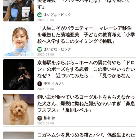
美を連投 「バッキバキだな」「ばり渋いで
す」
まいどなトピック
2026.08.06
「人生こそがバラエティー」 マレーシア移住
を報告した菊地亜美 子どもの教育考え「小学
校へ入学するこのタイミングで挑戦」
まいどなトピック
2026.08.06
京都駅をぶらぶら→ホームの隅に何やら「ドロ
ン」のポーズをする忍者 この暑い中いったい
なぜ？ 近づいてみたら… 「見つかるなんて
未熟」
中将 タカノリ
2026.08.06
飼い主が食べているヨーグルトをもらえなかっ
た犬さん、爆裂に拗ねた顔がかわいすぎ「鼻息
フスフス」「反則レベル」
椎名 碧
2026.08.06
コガネムシを見つめる猫とパパ、偶然生まれた