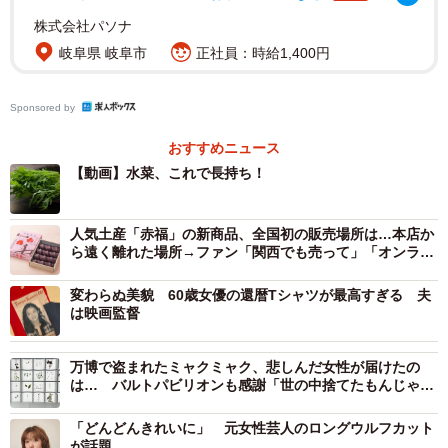
株式会社パソナ
岐阜県 岐阜市
正社員：時給1,400円
Sponsored by
おすすめニュース
2/2
【動画】水菜、これで長持ち！
キッチンペーパーを用意して！※画像はイメージです
（Art_Photo/stock.adobe.com）
人気土産「赤福」の新商品、全国初の販売場所は…本店か
ら遠く離れた場所→ファン「関西でも売って」「オンライ
ン販売して」
キッチンペーパーを使用することで、冷蔵なら約10日、冷
変わらぬ美貌 60歳女優の還暦Tシャツが最高すぎる 夫
凍なら約1ヶ月保存可能なのは、かなり助かります。保存方
は映画監督
法により適した調理方法があるので、覚えておくことで料
理の幅が広がるかも。
万博で盗まれたミャクミャク、悲しんだ女性が届けたの
は… バルトパビリオンも感謝「世の中捨てたもんじゃな
い」「これ見た人、ラッキーかも」
▽出典：全農広報部公式インスタグラム／水菜の長持ち方
「どんどんきれいに」 元女性芸人のロングウルフカット
法
が話題