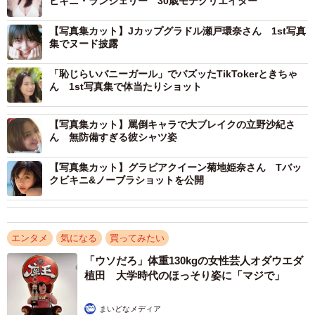
ビキニ・ランジェリー 30歳モテクリエイター
【写真集カット】Jカップグラドル瀬戸環奈さん 1st写真
集でヌード披露
「恥じらいバニーガール」でバズッたTikTokerときちゃ
ん 1st写真集で体当たりショット
【写真集カット】罵倒キャラで大ブレイクの立野沙紀さ
ん 無防備すぎる彼シャツ姿
【写真集カット】グラビアクイーン菊地姫奈さん Tバッ
クビキニ&ノーブラショットを公開
エンタメ
気になる
買ってみたい
「ウソだろ」体重130kgの女性芸人オダウエダ
植田 大学時代のほっそり姿に「マジで」
まいどなメディア