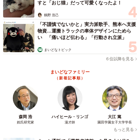
すと「おじ猫」だって可愛くなったよ！
鶴野 浩己
「不謹慎でないかと」実力派歌手、熊本へ支援
物資…運搬トラックの車体デザインにためら
い 「痛いほど伝わる」「行動され立派」
まいどなトピック
６位以降を見る
まいどなファミリー
（新着記事順）
森岡 浩
ハイヒール・リンゴ
大江 篤
姓氏研究家
漫才師
園田学園女子大学学長
もっと見る