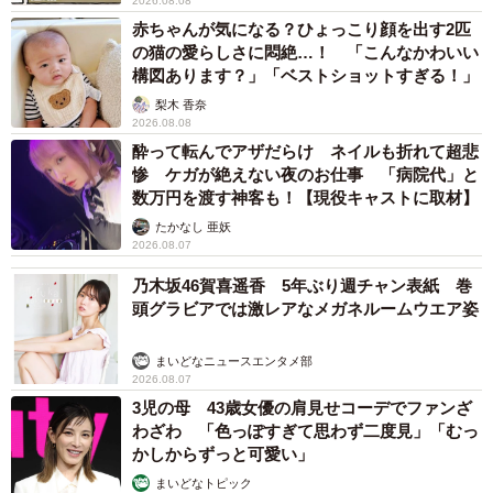
2026.08.08
赤ちゃんが気になる？ひょっこり顔を出す2匹
の猫の愛らしさに悶絶…！ 「こんなかわいい
構図あります？」「ベストショットすぎる！」
梨木 香奈
2026.08.08
酔って転んでアザだらけ ネイルも折れて超悲
惨 ケガが絶えない夜のお仕事 「病院代」と
数万円を渡す神客も！【現役キャストに取材】
たかなし 亜妖
2026.08.07
乃木坂46賀喜遥香 5年ぶり週チャン表紙 巻
頭グラビアでは激レアなメガネルームウエア姿
まいどなニュースエンタメ部
2026.08.07
3児の母 43歳女優の肩見せコーデでファンざ
わざわ 「色っぽすぎて思わず二度見」「むっ
かしからずっと可愛い」
まいどなトピック