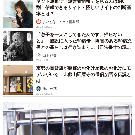
ネット通販で「運営者情報」を見る人は約8
割 信頼できるサイト・怪しいサイトの判断基
準とは？
まいどなニュース情報部
2026.08.08
「息子を一人にしてきたんです、帰らない
と」 施設に入った90歳母、障害のある60歳次
男との暮らしは行き詰まり…【司法書士の現場
から】
山下 静香
2026.08.08
京都の百貨店が開催のお化け屋敷のお化けにモ
デルがいる 比叡山延暦寺の僧侶が語る伝説と
は
浅井 佳穂
2026.08.08