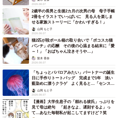
2026.08.07
2歳半の長男と生後2カ月の次男の母 母子手帳
2冊をイラストでいっぱいに 見る人を楽しま
せる家族ストーリーに「かわいすぎる！」
山岡 もと子
2026.08.07
猫2匹が段ボール箱の取り合いで「ポコスカ猫
パンチ」の応酬 その後の心温まる結末に「愛
～！」「おばちゃん泣きそうや…」
梨木 香奈
2026.08.07
「ちょっとババロアみたい」パートナーの誕生
日に手作りトートバッグ 完成まで1年 淡い
藍染めに漂うクラゲ よく見ると…「センスす
ごい」
山岡 もと子
2026.08.07
【漫画】大学生息子の「頼れる彼氏」っぷりを
見て母は絶句 「起きなよ、遅刻するよ」っ
て…あなた毎朝私が起こしてますけど？笑