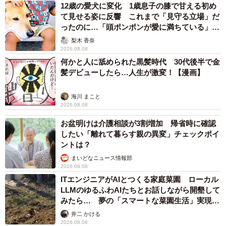
12歳の愛犬に変化 1歳息子の膝で甘える初め
て見せる姿に反響 これまで「見守る立場」だ
ったのに…「頭ポンポンが愛に満ちている」
「尊…」
梨木 香奈
2026.08.08
何かと人に舐められた黒髪時代 30代後半で金
髪デビューしたら…人生が激変！【漫画】
海川 まこと
2026.08.08
お盆明けは介護相談が3割増加 帰省時に確認
したい「離れて暮らす親の異変」チェックポイ
ントは？
まいどなニュース情報部
2026.08.08
ITエンジニアがAIとつくる家庭菜園 ローカル
LLMのゆるふわAIたちとお話しながら開墾して
みたら… 夢の「スマートな菜園生活」実現な
るか
井二 かける
2026.08.08