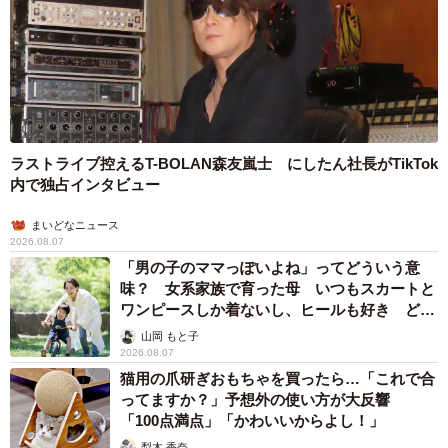
ラストライブ控えるT-BOLAN森友嵐士 にしたん社長がTikTok
内で独占インタビュー
まいどなニュース
2026.08.07
「男の子のママっぽいよね」ってどういう意
味？ 女系家族で育った母 いつもスカートと
ワンピースしか着ないし、ヒールも好き どの
へんが…
山岡 もと子
2026.08.07
猫用の爪研ぎおもちゃを買ったら…「これで合
ってますか？」予想外の使い方が大反響
「100点満点」「かわいいからよし！」
梨木 香奈