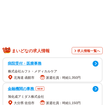
ホテルでくつろぐ姿や、旅の雰囲気をより感じられるよう
な入浴シーンなど、これまでにない大人の表情も収めてい
る。
アンゴラ村長は「前回から1年で『152センチ、51キロ』に
なり、より標準体形に近づきました。なんか身長も1センチ
伸びていました」と報告。「前回の反響を受けて撮影では
そのままの私でいることを頑張り、尾道を散策し、ラーメ
まいどなの求人情報
求人情報一覧へ
ンを食べ、猫をなで、お好み焼きを食べ、ビールと焼酎と
日本酒を飲みました。入浴の撮影や、なにか受賞する人用
病院受付・医療事務
みたいな美しいドレスなど『これは本当にアンゴラ村長の
株式会社ルフト・メディカルケア
写真集ですか…？』と疑うほどのシチュエーションや衣装
北海道 函館市
派遣社員：時給1,350円
など、30歳の今をとてつもなくきれいに撮っていただきま
金融機関の事務
した」とコメントしています。
NEW
旭化成アミダス株式会社
大分県 佐伯市
派遣社員：時給1,150円