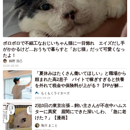
ボロボロで不細工なおじいちゃん猫に一目惚れ エイズだし手
がかかるけど…おうちで暮らすと「おじ猫」だって可愛くなっ
たよ！
鶴野 浩己
2026.08.08
「夏休みはたくさん働いてほしい」と職場から
頼まれた高2息子 バイトで稼ぎすぎると扶養
を外れて税金や保険料が上がる？【FPが解
説】
もくもくライターズ
2026.08.08
2泊3日の東京出張→飼い主さんが不在中ハムス
ターに異変 眉間にできた深いしわ、「急に老
けた？」【漫画】
海川 まこと