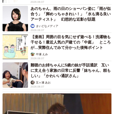
2026.08.07
あのちゃん、雨の日のショーパン姿に「雨が似
合う」「脚めっちゃきれい！」「水も滴る良い
アーティスト」 幻想的な近影が話題
まいどなメディア
2026.08.07
【漫画】周囲の目を気にせず遊べる！洗濯物も
干せる！最近人気の戸建ての「中庭」 ところ
が…実際住んでみて分かった後悔ポイント
中瀬 えみ
2026.08.07
難聴のお姉ちゃんに5歳の妹が手話通訳 互い
に支え合う家族の日常に反響「妹ちゃん、頼も
しい」「かわいい通訳さん」
五ヶ瀬 あお
2026.08.07