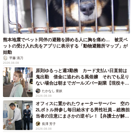
熊本地震でペット同伴の避難を諦める人に胸を痛め… 被災ペ
ットの受け入れ先をアプリに表示する「動物避難所マップ」が
始動
平藤 清刀
2026.08.08
原則ゆるっと週3勤務 カード支払い日直前は
鬼出勤 借金に追われる風俗嬢 それでも足り
ない場合は朝までガールズバー副業【現役キャ
ストに取材】
たかなし 亜妖
2026.08.08
オフィスに置かれたウォーターサーバー 空の
2Lボトル持参し毎日給水する男性社員→総務担
当者の注意にまさかの逆ギレ！【弁護士が解
説】
長澤 芳子
2026.08.08