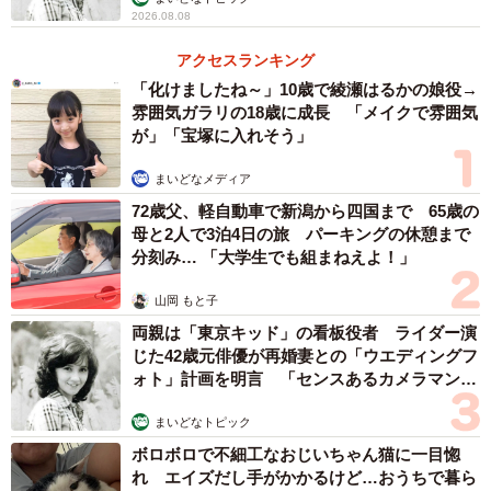
2026.08.08
アクセスランキング
「化けましたね～」10歳で綾瀬はるかの娘役→
雰囲気ガラリの18歳に成長 「メイクで雰囲気
が」「宝塚に入れそう」
まいどなメディア
72歳父、軽自動車で新潟から四国まで 65歳の
母と2人で3泊4日の旅 パーキングの休憩まで
分刻み… 「大学生でも組まねえよ！」
山岡 もと子
両親は「東京キッド」の看板役者 ライダー演
じた42歳元俳優が再婚妻との「ウエディングフ
ォト」計画を明言 「センスあるカメラマン求
む」
まいどなトピック
ボロボロで不細工なおじいちゃん猫に一目惚
れ エイズだし手がかかるけど…おうちで暮ら