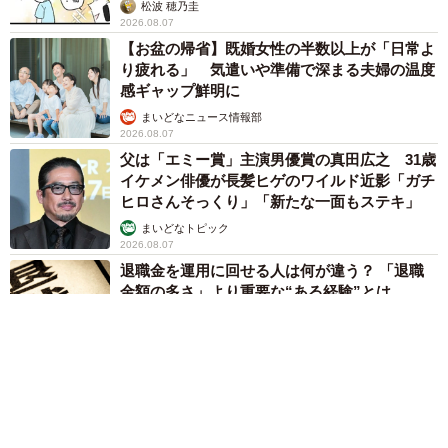
松波 穂乃圭
2026.08.07
【お盆の帰省】既婚女性の半数以上が「日常よ
り疲れる」 気遣いや準備で深まる夫婦の温度
感ギャップ鮮明に
まいどなニュース情報部
2026.08.07
父は「エミー賞」主演男優賞の真田広之 31歳
イケメン俳優が長髪ヒゲのワイルド近影「ガチ
ヒロさんそっくり」「新たな一面もステキ」
まいどなトピック
2026.08.07
退職金を運用に回せる人は何が違う？ 「退職
金額の多さ」より重要な“ある経験”とは
まいどなニュース情報部
2026.08.07