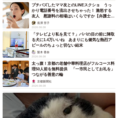
プチバズしたママ友とのLINEスクショ うっ
かり電話番号を流出させちゃった！ 激怒する
友人 慰謝料の相場はいくらですか【弁護士が
解説】
長澤 芳子
2026.08.08
「テレビより私を見て？」パパの目の前に陣取
る犬に1.4万いいね あまりにも健気な熱烈ア
ピールのちょっと切ない結末
梨木 香奈
2026.08.08
太っ腹！京都の老舗中華料理店がフルコース料
理50人前を無料提供 「一市民としてお礼を」
つながる善意の輪
京都新聞社
2026.08.08