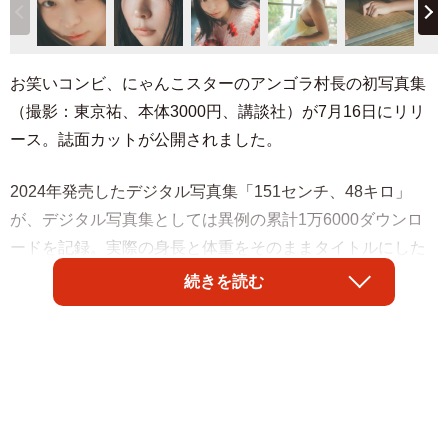
お笑いコンビ、にゃんこスターのアンゴラ村長の初写真集
（撮影：東京祐、本体3000円、講談社）が7月16日にリリ
ース。誌面カットが公開されました。
2024年発売したデジタル写真集「151センチ、48キロ」
が、デジタル写真集としては異例の累計1万6000ダウンロ
ードを記録。実際の身長と体重をそのままタイトルにした
等身大の作品は「ありのままの標準体形」の魅力を打ち出
続きを読む
し、大きな共感を呼びました。
今回の舞台は、猫と海の街・広島県尾道市。情緒あふれる
ロケーションの中で、30歳の〝今〟だからこそ映し出せる
自然体の魅力を披露。尾道のグルメを味わい、ロープウエ
ーに乗り、坂道で猫と触れ合い－。ランジェリーで旅館や