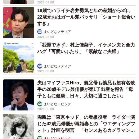
2026.08.08
19歳でハライチ岩井勇気と年の差婚から3年、
22歳元おはガール髪バッサリ「ショート似合い
すぎ」
まいどなメディア
2026.08.08
「我慢できず」村上佳菜子、イケメン夫と全力
ハグ「可愛いふたり」「素敵なご夫婦」
まいどなメディア
2026.08.08
夫はマイファスHiro、義父母も義兄も超有名歌
手の28歳モデル兼俳優が第1子出産を報告「母
子ともに健康…日々、大切に過ごしたい」
まいどなトピック
2026.08.08
両親は「東京キッド」の看板役者 ライダー演
じた42歳元俳優が再婚妻との「ウエディングフ
ォト」計画を明言 「センスあるカメラマン求
む」
まいどなトピック