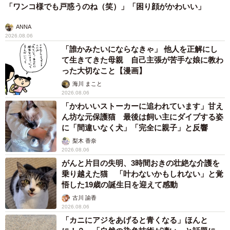
「ワンコ様でも戸惑うのね（笑）」「困り顔がかわいい」
ANNA
2026.08.06
「誰かみたいにならなきゃ」 他人を正解にし
て生きてきた母親 自己主張が苦手な娘に教わ
った大切なこと【漫画】
海川 まこと
2026.08.06
「かわいいストーカーに追われています」甘え
ん坊な元保護猫 最後は飼い主にダイブする姿
に「間違いなく犬」「完全に親子」と反響
梨木 香奈
2026.08.06
がんと片目の失明、3時間おきの壮絶な介護を
乗り越えた猫 「叶わないかもしれない」と覚
悟した19歳の誕生日を迎えて感動
古川 諭香
2026.08.06
「カニにアジをあげると青くなる」ほんと