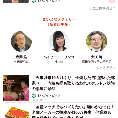
まいどなトピック
６位以降を見る
まいどなファミリー
（新着記事順）
森岡 浩
ハイヒール・リンゴ
大江 篤
姓氏研究家
漫才師
園田学園女子大学学長
もっと見る
「火事以来10カ月ぶり」全焼した自宅訪れた林
家ぺー 内装も壁も取り払われスケルトン状態
の部屋に呆然
まいどなトピック
2026.08.07
「国産マッチでもバズりたい」願いかなった！
老舗メーカーの投稿が4100万再生 他業種も
続々相乗りでミーム化へ発展