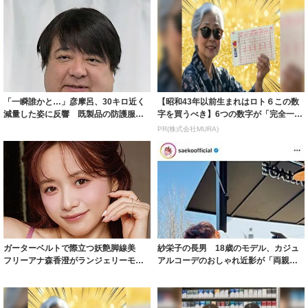
「一瞬誰かと…」彦摩呂、30キロ近く
【昭和43年以前生まれはロト６この数
減量した姿に反響 既製品の防護服が
字を買うべき】6つの数字が「完全一
着られると...
致」する方...
PR(株式会社MURA)
ガーターベルトで際立つ妖艶脚線美
紗栄子の長男 18歳のモデル、カジュ
フリーアナ森香澄がランジェリーモデ
アルコーデのおしゃれ近影が「両親の
ルに ｢PE...
いいとこ取...