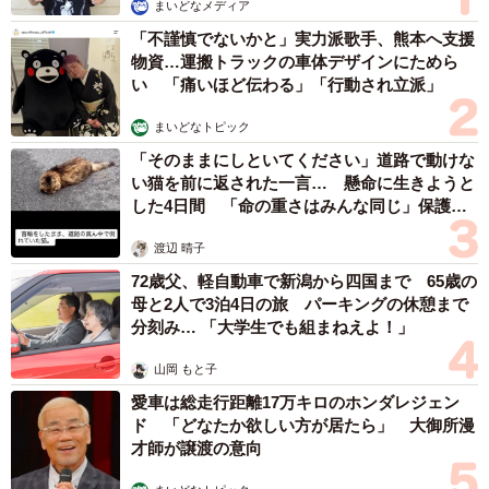
まいどなメディア
「不謹慎でないかと」実力派歌手、熊本へ支援
物資…運搬トラックの車体デザインにためら
い 「痛いほど伝わる」「行動され立派」
まいどなトピック
「そのままにしといてください」道路で動けな
い猫を前に返された一言… 懸命に生きようと
した4日間 「命の重さはみんな同じ」保護団
体代表の訴え
渡辺 晴子
72歳父、軽自動車で新潟から四国まで 65歳の
母と2人で3泊4日の旅 パーキングの休憩まで
分刻み… 「大学生でも組まねえよ！」
山岡 もと子
愛車は総走行距離17万キロのホンダレジェン
ド 「どなたか欲しい方が居たら」 大御所漫
才師が譲渡の意向