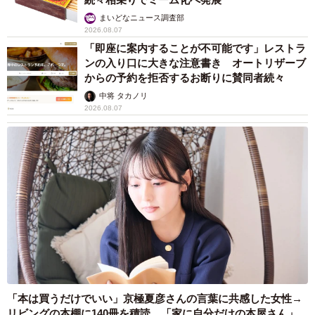
まいどなニュース調査部
2026.08.07
「即座に案内することが不可能です」レストラ
ンの入り口に大きな注意書き オートリザーブ
からの予約を拒否するお断りに賛同者続々
中将 タカノリ
2026.08.07
「本は買うだけでいい」京極夏彦さんの言葉に共感した女性→
リビングの本棚に140冊を積読 「家に自分だけの本屋さん」