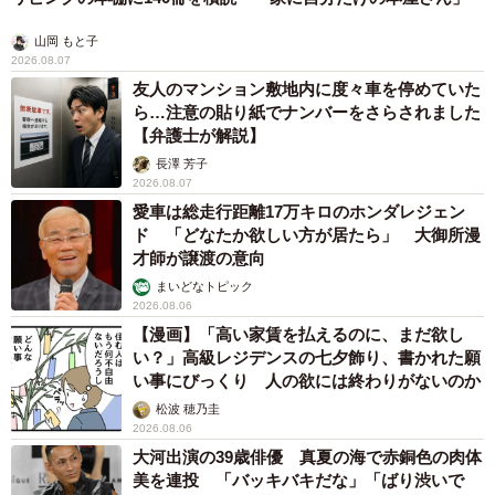
山岡 もと子
2026.08.07
友人のマンション敷地内に度々車を停めていた
ら…注意の貼り紙でナンバーをさらされました
【弁護士が解説】
長澤 芳子
2026.08.07
愛車は総走行距離17万キロのホンダレジェン
ド 「どなたか欲しい方が居たら」 大御所漫
才師が譲渡の意向
まいどなトピック
2026.08.06
【漫画】「高い家賃を払えるのに、まだ欲し
い？」高級レジデンスの七夕飾り、書かれた願
い事にびっくり 人の欲には終わりがないのか
松波 穂乃圭
2026.08.06
大河出演の39歳俳優 真夏の海で赤銅色の肉体
美を連投 「バッキバキだな」「ばり渋いで