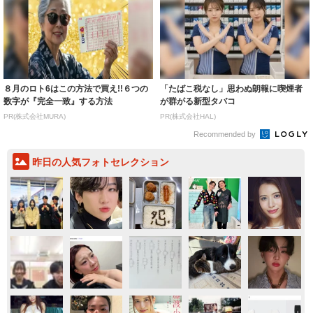
８月のロト6はこの方法で買え!!６つの
「たばこ税なし」思わぬ朗報に喫煙者
数字が『完全一致』する方法
が群がる新型タバコ
PR(株式会社MURA)
PR(株式会社HAL)
Recommended by
昨日の人気フォトセレクション