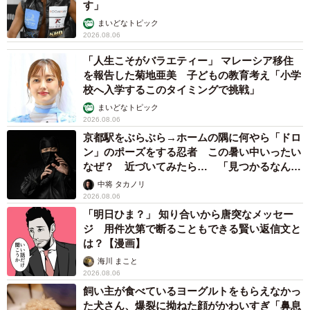
す」
まいどなトピック
2026.08.06
「人生こそがバラエティー」 マレーシア移住
を報告した菊地亜美 子どもの教育考え「小学
校へ入学するこのタイミングで挑戦」
まいどなトピック
2026.08.06
京都駅をぶらぶら→ホームの隅に何やら「ドロ
ン」のポーズをする忍者 この暑い中いったい
なぜ？ 近づいてみたら… 「見つかるなんて
未熟」
中将 タカノリ
2026.08.06
「明日ひま？」 知り合いから唐突なメッセー
ジ 用件次第で断ることもできる賢い返信文と
は？【漫画】
海川 まこと
2026.08.06
飼い主が食べているヨーグルトをもらえなかっ
た犬さん、爆裂に拗ねた顔がかわいすぎ「鼻息