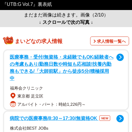
『UTB:G Vol.7』裏表紙
まだまだ画像は続きます。画像（2/10）
↓ スクロールで次の写真 ↓
まいどなの求人情報
求人情報一覧へ
医療事務・受付/無資格・未経験でもOK/経験者へ
の考慮もあり/勤務日数や時短も応相談!扶養内勤
務もできる/「大師前駅」から徒歩5分/積極採用
中
福寿会クリニック
東京都 足立区
アルバイト・パート：時給1,226円～
病院での医療事務/8:30～17:30/無資格OK
NEW
株式会社BEST JOBs