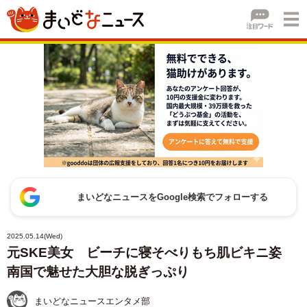
まいどなニュースをGoogle検索でフォローする
2025.05.14(Wed)
元SKE美女 ビーチに寝そべりもち肌ビキニ姿
南国で魅せた大胆な脱ぎっぷり
まいどなニュースエンタメ部