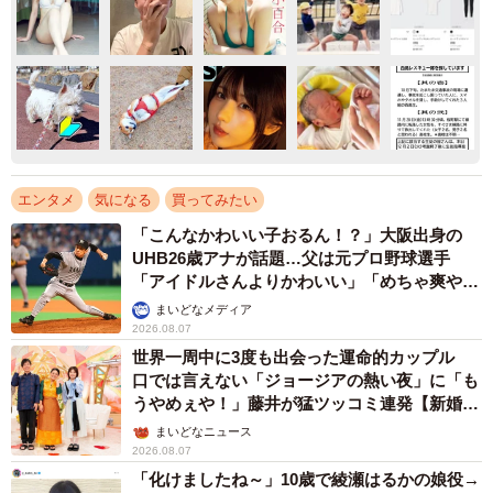
エンタメ
気になる
買ってみたい
「こんなかわいい子おるん！？」大阪出身の
UHB26歳アナが話題…父は元プロ野球選手
「アイドルさんよりかわいい」「めちゃ爽や
か」
まいどなメディア
2026.08.07
世界一周中に3度も出会った運命的カップル
口では言えない「ジョージアの熱い夜」に「も
うやめぇや！」藤井が猛ツッコミ連発【新婚さ
ん】
まいどなニュース
2026.08.07
「化けましたね～」10歳で綾瀬はるかの娘役→