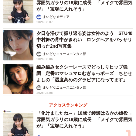
雰囲気ガラリの18歳に成長 「メイクで雰囲気
が」「宝塚に入れそう」
まいどなメディア
2026.08.07
夕日を浴びて振り返る姿は女神のよう STU48
中村舞の背中がきれい ロングヘアをバッサリ
切った2nd写真集
まいどなニュースエンタメ部
2026.08.06
編み編みセクシーレースでどっしりヒップ強
調 定番のマシュマロむぎゅっポーズ ちとせ
よしの「湿度高めのグラビアになってます」
まいどなニュースエンタメ部
2026.08.06
アクセスランキング
「化けましたね～」10歳で綾瀬はるかの娘役→
雰囲気ガラリの18歳に成長 「メイクで雰囲気
が」「宝塚に入れそう」