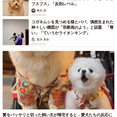
フスフス」「反則レベル」
椎名 碧
2026.08.06
コガネムシを見つめる猫とパパ、偶然生まれた
神々しい構図が「宗教画のよう」と話題 「尊
い」「ていうかライオンキング」
梨木 香奈
2026.08.06
髪をバッサリと切った飼い主が帰宅すると→愛犬たちの反応に