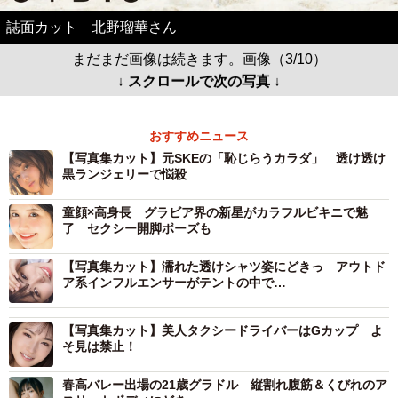
誌面カット 北野瑠華さん
まだまだ画像は続きます。画像（3/10）
↓ スクロールで次の写真 ↓
おすすめニュース
【写真集カット】元SKEの「恥じらうカラダ」 透け透け
黒ランジェリーで悩殺
童顔×高身長 グラビア界の新星がカラフルビキニで魅
了 セクシー開脚ポーズも
【写真集カット】濡れた透けシャツ姿にどきっ アウトド
ア系インフルエンサーがテントの中で…
【写真集カット】美人タクシードライバーはGカップ よ
そ見は禁止！
春高バレー出場の21歳グラドル 縦割れ腹筋＆くびれのア