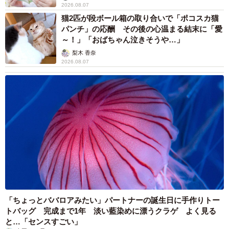
2026.08.07
猫2匹が段ボール箱の取り合いで「ポコスカ猫
パンチ」の応酬 その後の心温まる結末に「愛
～！」「おばちゃん泣きそうや…」
梨木 香奈
2026.08.07
「ちょっとババロアみたい」パートナーの誕生日に手作りトー
トバッグ 完成まで1年 淡い藍染めに漂うクラゲ よく見る
と…「センスすごい」