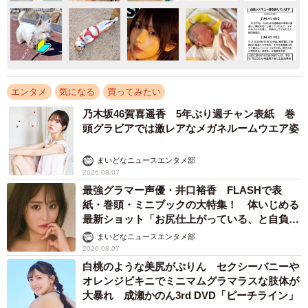
エンタメ
気になる
買ってみたい
乃木坂46賀喜遥香 5年ぶり週チャン表紙 巻
頭グラビアでは激レアなメガネルームウエア姿
まいどなニュースエンタメ部
2026.08.07
最強グラマー声優・井口裕香 FLASHで表
紙・巻頭・ミニブックの大特集！ 体いじめる
最新ショット「お尻仕上がっている、と自負し
ています」「いくつになっても理想の身体でい
まいどなニュースエンタメ部
たい」
2026.08.07
白桃のような美尻がぷりん セクシーバニーや
オレンジビキニでミニマムグラマラスな肢体が
大暴れ 成瀬かのん3rd DVD「ピーチライン」