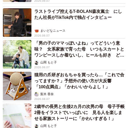
2026.08.07
ラストライブ控えるT-BOLAN森友嵐士 にし
たん社長がTikTok内で独占インタビュー
まいどなニュース
2026.08.07
「男の子のママっぽいよね」ってどういう意
味？ 女系家族で育った母 いつもスカートと
ワンピースしか着ないし、ヒールも好き どの
へんが…
山岡 もと子
2026.08.07
猫用の爪研ぎおもちゃを買ったら…「これで合
ってますか？」予想外の使い方が大反響
「100点満点」「かわいいからよし！」
梨木 香奈
2026.08.07
2歳半の長男と生後2カ月の次男の母 母子手帳
2冊をイラストでいっぱいに 見る人を楽しま
せる家族ストーリーに「かわいすぎる！」
山岡 もと子