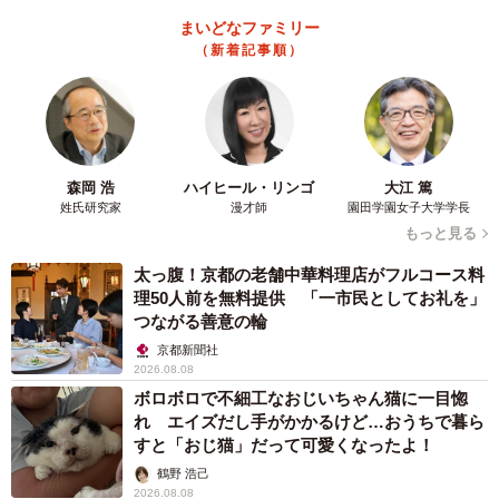
まいどなファミリー
（新着記事順）
森岡 浩
ハイヒール・リンゴ
大江 篤
姓氏研究家
漫才師
園田学園女子大学学長
もっと見る
太っ腹！京都の老舗中華料理店がフルコース料
理50人前を無料提供 「一市民としてお礼を」
つながる善意の輪
京都新聞社
2026.08.08
ボロボロで不細工なおじいちゃん猫に一目惚
れ エイズだし手がかかるけど…おうちで暮ら
すと「おじ猫」だって可愛くなったよ！
鶴野 浩己
2026.08.08