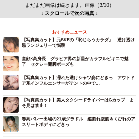
まだまだ画像は続きます。画像（3/10）
↓ スクロールで次の写真 ↓
おすすめニュース
【写真集カット】元SKEの「恥じらうカラダ」 透け透け
黒ランジェリーで悩殺
童顔×高身長 グラビア界の新星がカラフルビキニで魅
了 セクシー開脚ポーズも
【写真集カット】濡れた透けシャツ姿にどきっ アウトド
ア系インフルエンサーがテントの中で…
【写真集カット】美人タクシードライバーはGカップ よ
そ見は禁止！
春高バレー出場の21歳グラドル 縦割れ腹筋＆くびれのア
スリートボディにどきっ