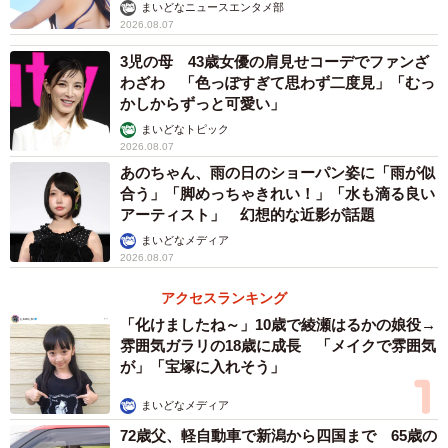
まいどなニュースエンタメ部
2026.08.07
3児の母 43歳女優の肩見せコーデでファンざ
わざわ 「色っぽすぎて思わず二度見」「むっ
かしからずっと可愛い」
まいどなトピック
2026.08.07
あのちゃん、雨の日のショーパン姿に「雨が似
合う」「脚めっちゃきれい！」「水も滴る良い
アーティスト」 幻想的な近影が話題
まいどなメディア
2026.08.07
アクセスランキング
「化けましたね～」10歳で綾瀬はるかの娘役→
雰囲気ガラリの18歳に成長 「メイクで雰囲気
が」「宝塚に入れそう」
まいどなメディア
72歳父、軽自動車で新潟から四国まで 65歳の