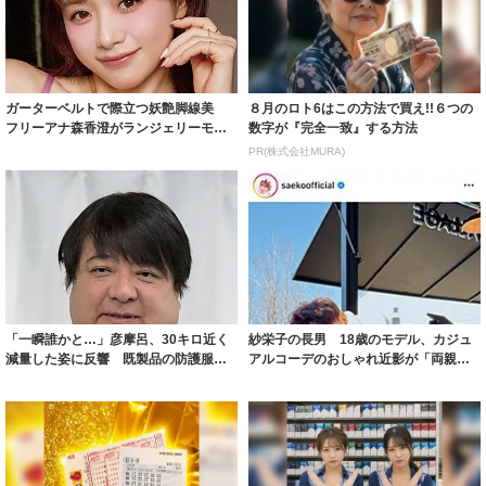
ガーターベルトで際立つ妖艶脚線美
８月のロト6はこの方法で買え!!６つの
フリーアナ森香澄がランジェリーモデ
数字が『完全一致』する方法
ルに ｢PE...
PR(株式会社MURA)
「一瞬誰かと…」彦摩呂、30キロ近く
紗栄子の長男 18歳のモデル、カジュ
減量した姿に反響 既製品の防護服が
アルコーデのおしゃれ近影が「両親の
着られると...
いいとこ取...