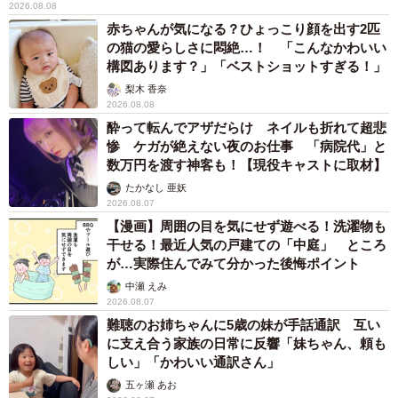
2026.08.08
赤ちゃんが気になる？ひょっこり顔を出す2匹
の猫の愛らしさに悶絶…！ 「こんなかわいい
構図あります？」「ベストショットすぎる！」
梨木 香奈
2026.08.08
酔って転んでアザだらけ ネイルも折れて超悲
惨 ケガが絶えない夜のお仕事 「病院代」と
数万円を渡す神客も！【現役キャストに取材】
たかなし 亜妖
2026.08.07
【漫画】周囲の目を気にせず遊べる！洗濯物も
干せる！最近人気の戸建ての「中庭」 ところ
が…実際住んでみて分かった後悔ポイント
中瀬 えみ
2026.08.07
難聴のお姉ちゃんに5歳の妹が手話通訳 互い
に支え合う家族の日常に反響「妹ちゃん、頼も
しい」「かわいい通訳さん」
五ヶ瀬 あお