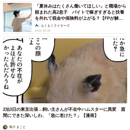
「夏休みはたくさん働いてほしい」と職場から
頼まれた高2息子 バイトで稼ぎすぎると扶養
を外れて税金や保険料が上がる？【FPが解
説】
もくもくライターズ
2026.08.08
2泊3日の東京出張→飼い主さんが不在中ハムスターに異変 眉
間にできた深いしわ、「急に老けた？」【漫画】
海川 まこと