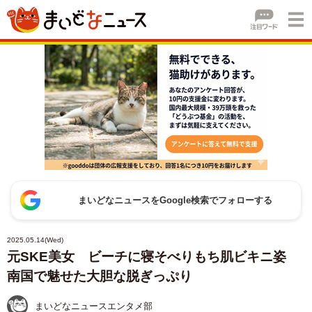
まいどなニュースをGoogle検索でフォローする
2025.05.14(Wed)
元SKE美女 ビーチに寝そべりもち肌ビキニ姿
南国で魅せた大胆な脱ぎっぷり
まいどなニュースエンタメ部