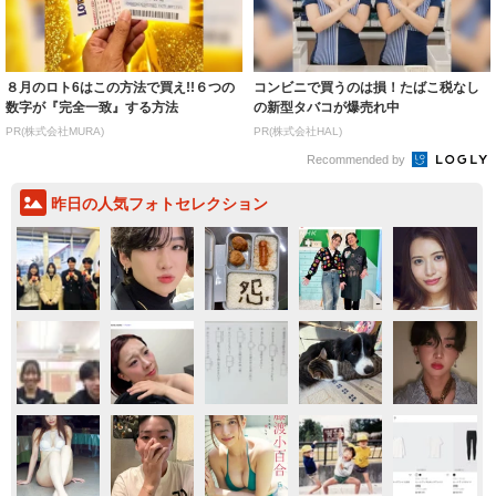
８月のロト6はこの方法で買え!!６つの
コンビニで買うのは損！たばこ税なし
数字が『完全一致』する方法
の新型タバコが爆売れ中
PR(株式会社MURA)
PR(株式会社HAL)
Recommended by
昨日の人気フォトセレクション