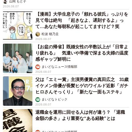
山岡 もと子
2026.08.07
【漫画】大学生息子の「頼れる彼氏」っぷりを
見て母は絶句 「起きなよ、遅刻するよ」っ
て…あなた毎朝私が起こしてますけど？笑
松波 穂乃圭
2026.08.07
【お盆の帰省】既婚女性の半数以上が「日常よ
り疲れる」 気遣いや準備で深まる夫婦の温度
感ギャップ鮮明に
まいどなニュース情報部
2026.08.07
父は「エミー賞」主演男優賞の真田広之 31歳
イケメン俳優が長髪ヒゲのワイルド近影「ガチ
ヒロさんそっくり」「新たな一面もステキ」
まいどなトピック
2026.08.07
退職金を運用に回せる人は何が違う？ 「退職
金額の多さ」より重要な“ある経験”とは