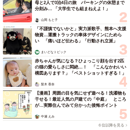
母と2人で3泊4日の旅 パーキングの休憩まで
分刻み… 「大学生でも組まねえよ！」
山岡 もと子
「不謹慎でないかと」実力派歌手、熊本へ支援
物資…運搬トラックの車体デザインにためら
い 「痛いほど伝わる」「行動され立派」
まいどなトピック
赤ちゃんが気になる？ひょっこり顔を出す2匹
の猫の愛らしさに悶絶…！ 「こんなかわいい
構図あります？」「ベストショットすぎる！」
梨木 香奈
【漫画】周囲の目を気にせず遊べる！洗濯物も
干せる！最近人気の戸建ての「中庭」 ところ
が…実際住んでみて分かった後悔ポイント
中瀬 えみ
６位以降を見る