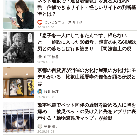
ネット通販で「運営者情報」を見る人は約8
割 信頼できるサイト・怪しいサイトの判断基
準とは？
まいどなニュース情報部
2026.08.08
「息子を一人にしてきたんです、帰らない
と」 施設に入った90歳母、障害のある60歳次
男との暮らしは行き詰まり…【司法書士の現場
から】
山下 静香
2026.08.08
京都の百貨店が開催のお化け屋敷のお化けにモ
デルがいる 比叡山延暦寺の僧侶が語る伝説と
は
浅井 佳穂
2026.08.08
熊本地震でペット同伴の避難を諦める人に胸を
痛め… 被災ペットの受け入れ先をアプリに表
示する「動物避難所マップ」が始動
平藤 清刀
2026.08.08