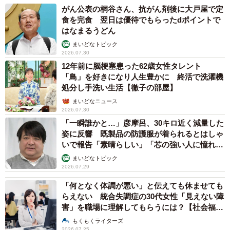
がん公表の桐谷さん、抗がん剤後に大戸屋で定
食を完食 翌日は優待でもらったdポイントで
はなまるうどん
まいどなトピック
2026.07.30
12年前に脳梗塞患った62歳女性タレント
「鳥」を好きになり人生豊かに 終活で洗濯機
処分し手洗い生活【徹子の部屋】
まいどなニュース
2026.07.30
「一瞬誰かと…」彦摩呂、30キロ近く減量した
姿に反響 既製品の防護服が着られるとはしゃ
いで報告「素晴らしい」「芯の強い人に憧れま
す」
まいどなトピック
2026.07.29
「何となく体調が悪い」と伝えても休ませても
らえない 統合失調症の30代女性「見えない障
害」を職場に理解してもらうには？【社会福祉
士が解説】
もくもくライターズ
2026.07.25