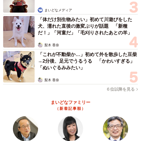
まいどなメディア
「体だけ別生物みたい」初めて川遊びをした
犬、濡れた直後の激変ぶりが話題 「新種
だ！」「河童だ」「毛刈りされたあとの羊」
梨木 香奈
「これが不動柴か…」初めて外を散歩した豆柴
→2分後、足元でうるうる 「かわいすぎる」
「ぬいぐるみみたい」
梨木 香奈
６位以降を見る
まいどなファミリー
（新着記事順）