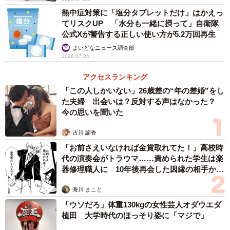
熱中症対策に「塩分タブレットだけ」はかえっ
てリスクUP 「水分も一緒に摂って」自衛隊
公式Xが警告する正しい使い方が5.2万回再生
まいどなニュース調査部
2026.07.24
アクセスランキング
「この人しかいない」26歳差の“年の差婚”をし
た夫婦 出会いは？反対する声はなかった？
今の思いを聞いた
古川 諭香
「お前さえいなければ金賞取れてた！」高校時
代の演奏会がトラウマ……責められた学生は楽
器修理職人に 10年後再会した因縁の相手から
思わぬ申し出【漫画】
海川 まこと
「ウソだろ」体重130kgの女性芸人オダウエダ
植田 大学時代のほっそり姿に「マジで」