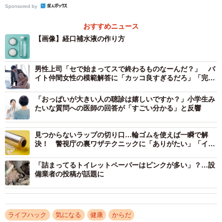
Sponsored by
おすすめニュース
【画像】経口補水液の作り方
男性上司「セで始まってスで終わるものなーんだ？」 バ
イト仲間女性の模範解答に「カッコ良すぎるだろ」「完璧
な返し！」
「おっぱいが大きい人の聴診は嬉しいですか？」小学生み
たいな質問への医師の回答が「すごい分かる」と反響
見つからないラップの切り口…輪ゴムを使えば一瞬で解
決！ 警視庁の裏ワザテクニックに「ありがたい」「イラ
イラ解消」の声が続々
「詰まってるトイレットペーパーはピンクが多い」？…設
備業者の投稿が話題に
ライフハック
気になる
健康
からだ