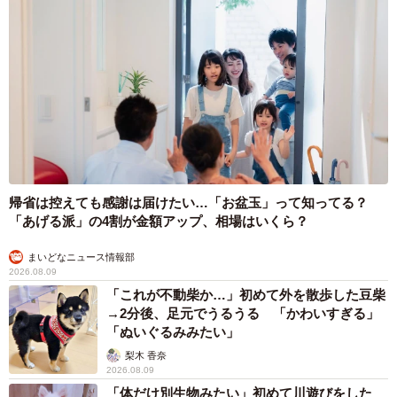
帰省は控えても感謝は届けたい…「お盆玉」って知ってる？
「あげる派」の4割が金額アップ、相場はいくら？
まいどなニュース情報部
2026.08.09
「これが不動柴か…」初めて外を散歩した豆柴
→2分後、足元でうるうる 「かわいすぎる」
「ぬいぐるみみたい」
梨木 香奈
2026.08.09
「体だけ別生物みたい」初めて川遊びをした