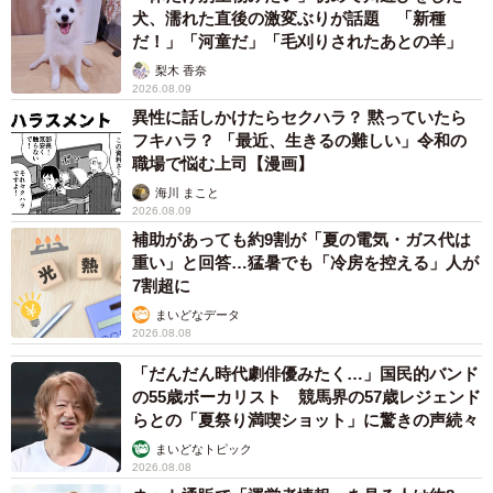
犬、濡れた直後の激変ぶりが話題 「新種
だ！」「河童だ」「毛刈りされたあとの羊」
梨木 香奈
2026.08.09
異性に話しかけたらセクハラ？ 黙っていたら
フキハラ？ 「最近、生きるの難しい」令和の
職場で悩む上司【漫画】
海川 まこと
2026.08.09
補助があっても約9割が「夏の電気・ガス代は
重い」と回答…猛暑でも「冷房を控える」人が
7割超に
まいどなデータ
2026.08.08
「だんだん時代劇俳優みたく…」国民的バンド
の55歳ボーカリスト 競馬界の57歳レジェンド
らとの「夏祭り満喫ショット」に驚きの声続々
まいどなトピック
2026.08.08