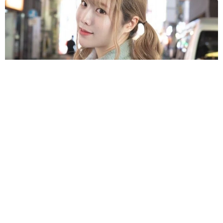
原則ゆるっと週3勤務 カード支払い日直前は鬼出勤 借金に追
われる風俗嬢 それでも足りない場合は朝までガールズバー副
業【現役キャストに取材】
たかなし 亜妖
2026.08.08
19歳でハライチ岩井勇気と年の差婚から3年、
22歳元おはガール髪バッサリ「ショート似合い
すぎ」
まいどなメディア
2026.08.08