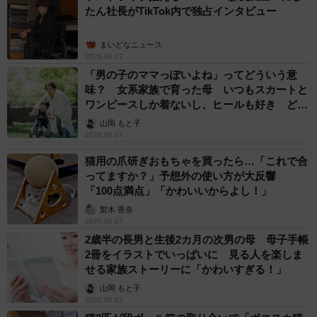
たん社長がTikTok内で独占インタビュー
まいどなニュース
2026.08.07
「男の子のママっぽいよね」ってどういう意
味？ 女系家族で育った母 いつもスカートと
ワンピースしか着ないし、ヒールも好き どの
へんが…
山岡 もと子
2026.08.07
猫用の爪研ぎおもちゃを買ったら…「これで合
ってますか？」予想外の使い方が大反響
「100点満点」「かわいいからよし！」
梨木 香奈
2026.08.07
2歳半の長男と生後2カ月の次男の母 母子手帳
2冊をイラストでいっぱいに 見る人を楽しま
せる家族ストーリーに「かわいすぎる！」
山岡 もと子
2026.08.07