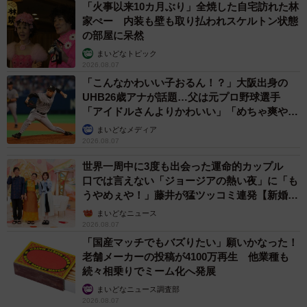
「火事以来10カ月ぶり」全焼した自宅訪れた林
家ぺー 内装も壁も取り払われスケルトン状態
の部屋に呆然
まいどなトピック
2026.08.07
「こんなかわいい子おるん！？」大阪出身の
UHB26歳アナが話題…父は元プロ野球選手
「アイドルさんよりかわいい」「めちゃ爽や
か」
まいどなメディア
2026.08.07
世界一周中に3度も出会った運命的カップル
口では言えない「ジョージアの熱い夜」に「も
うやめぇや！」藤井が猛ツッコミ連発【新婚さ
ん】
まいどなニュース
2026.08.07
「国産マッチでもバズりたい」願いかなった！
老舗メーカーの投稿が4100万再生 他業種も
続々相乗りでミーム化へ発展
まいどなニュース調査部
2026.08.07