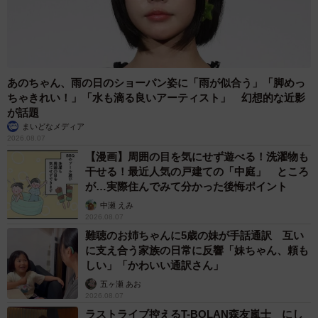
あのちゃん、雨の日のショーパン姿に「雨が似合う」「脚めっ
ちゃきれい！」「水も滴る良いアーティスト」 幻想的な近影
が話題
まいどなメディア
2026.08.07
【漫画】周囲の目を気にせず遊べる！洗濯物も
干せる！最近人気の戸建ての「中庭」 ところ
が…実際住んでみて分かった後悔ポイント
中瀬 えみ
2026.08.07
難聴のお姉ちゃんに5歳の妹が手話通訳 互い
に支え合う家族の日常に反響「妹ちゃん、頼も
しい」「かわいい通訳さん」
五ヶ瀬 あお
2026.08.07
ラストライブ控えるT-BOLAN森友嵐士 にし