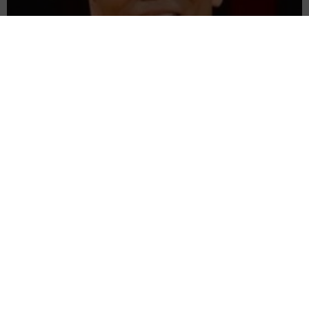
愛車は総走行距離17万キロのホンダレジェンド 「どなたか欲
しい方が居たら」 大御所漫才師が譲渡の意向
まいどなトピック
2026.08.06
【漫画】「高い家賃を払えるのに、まだ欲し
い？」高級レジデンスの七夕飾り、書かれた願
い事にびっくり 人の欲には終わりがないのか
松波 穂乃圭
2026.08.06
大河出演の39歳俳優 真夏の海で赤銅色の肉体
美を連投 「バッキバキだな」「ばり渋いで
す」
まいどなトピック
2026.08.06