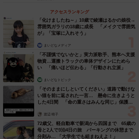
アクセスランキング
「化けましたね～」10歳で綾瀬はるかの娘役→
雰囲気ガラリの18歳に成長 「メイクで雰囲気
が」「宝塚に入れそう」
まいどなメディア
「不謹慎でないかと」実力派歌手、熊本へ支援
物資…運搬トラックの車体デザインにためら
い 「痛いほど伝わる」「行動され立派」
まいどなトピック
「そのままにしといてください」道路で動けな
い猫を前に返された一言… 懸命に生きようと
した4日間 「命の重さはみんな同じ」保護団
体代表の訴え
渡辺 晴子
72歳父、軽自動車で新潟から四国まで 65歳の
母と2人で3泊4日の旅 パーキングの休憩まで
分刻み… 「大学生でも組まねえよ！」