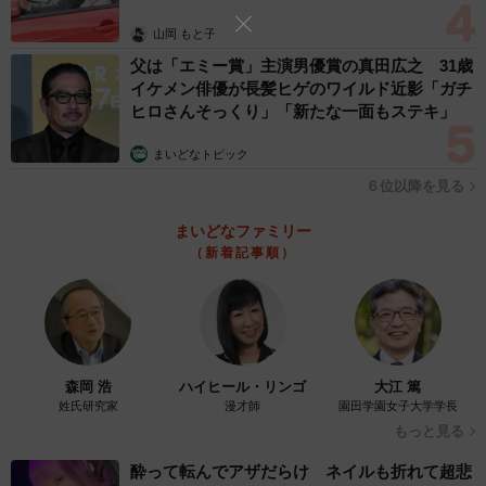
山岡 もと子
父は「エミー賞」主演男優賞の真田広之 31歳
イケメン俳優が長髪ヒゲのワイルド近影「ガチ
ヒロさんそっくり」「新たな一面もステキ」
まいどなトピック
６位以降を見る
まいどなファミリー
（新着記事順）
森岡 浩
ハイヒール・リンゴ
大江 篤
姓氏研究家
漫才師
園田学園女子大学学長
もっと見る
酔って転んでアザだらけ ネイルも折れて超悲