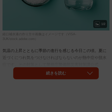
1/2
経口補水液の作り方※画像はイメージです（VISA-
3UK/stock.adobe.com）
気温の上昇とともに季節の進行を感じる今日この頃。夏に
近づくにつれ気をつけなければならないのが熱中症や脱水
症です。その対策として警視庁警備部災害対策課公式
X（@MPD_bousai）が経口補水液の作り方を紹介していま
続きを読む
す。