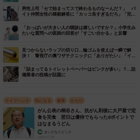
https://x.com/MPD_bousai/status/1919889922372055269
男性上司「セで始まってスで終わるものなーんだ？」 バ
イト仲間女性の模範解答に「カッコ良すぎるだろ」「完璧
な返し！」
「おっぱいが大きい人の聴診は嬉しいですか？」小学生み
たいな質問への医師の回答が「すごい分かる」と反響
見つからないラップの切り口…輪ゴムを使えば一瞬で解
決！ 警視庁の裏ワザテクニックに「ありがたい」「イラ
イラ解消」の声が続々
「詰まってるトイレットペーパーはピンクが多い」？…設
備業者の投稿が話題に
ライフハック
気になる
健康
からだ
がん公表の桐谷さん、抗がん剤後に大戸屋で定
食を完食 翌日は優待でもらったdポイントで
はなまるうどん
まいどなトピック
2026.07.30