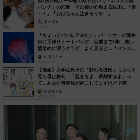
猫2匹が段ボール箱の取り合いで「ポコスカ猫
パンチ」の応酬 その後の心温まる結末に「愛
～！」「おばちゃん泣きそうや…」
梨木 香奈
2026.08.07
「ちょっとババロアみたい」パートナーの誕生
日に手作りトートバッグ 完成まで1年 淡い
藍染めに漂うクラゲ よく見ると…「センスす
ごい」
山岡 もと子
2026.08.07
【漫画】大学生息子の「頼れる彼氏」っぷりを
見て母は絶句 「起きなよ、遅刻するよ」っ
て…あなた毎朝私が起こしてますけど？笑
松波 穂乃圭
2026.08.07