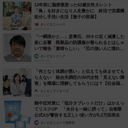
12年前に脳梗塞患った62歳女性タレント
「鳥」を好きになり人生豊かに 終活で洗濯機
処分し手洗い生活【徹子の部屋】
まいどなニュース
2026.07.30
「一瞬誰かと…」彦摩呂、30キロ近く減量した
姿に反響 既製品の防護服が着られるとはしゃ
いで報告「素晴らしい」「芯の強い人に憧れま
す」
まいどなトピック
2026.07.29
「何となく体調が悪い」と伝えても休ませても
らえない 統合失調症の30代女性「見えない障
害」を職場に理解してもらうには？【社会福祉
士が解説】
もくもくライターズ
2026.07.25
熱中症対策に「塩分タブレットだけ」はかえっ
てリスクUP 「水分も一緒に摂って」自衛隊
公式Xが警告する正しい使い方が5.2万回再生
まいどなニュース調査部
2026.07.24