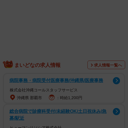
日ごろの「備え」が大事！
まいどなの求人情報
▽作り方
求人情報一覧へ
500mlの水に砂糖20g、塩1．5gを加えるだけで完成。
病院事務・病院受付医療事務/沖縄県/医療事務
※ 自作の経口補水液は、雑菌が繁殖するおそれがあるの
株式会社沖縄コールスタッフサービス
で、その日のうちに飲み切るのが良いそう。
沖縄県 那覇市
：時給1,200円
総合病院で診療科受付/未経験OK/土日祝休み/急
募/駅近
ヒューマンリソシア株式会社