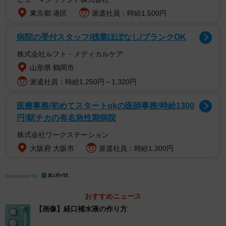
東京都 港区
派遣社員：時給1,500円
病院の受付スタッフ/残業ほぼなし/ブランクOK
株式会社ルフト・メディカルケア
山形県 鶴岡市
派遣社員：時給1,250円～1,320円
2/2
医療事務/初めてスタートokの医師事務!時給1300
夏に近づくにつれ気をつけなければならないのが熱中症や脱水症※画像
円!駅チカの有名急性期病院
はイメージです（buritora/stock.adobe.com）
株式会社ワークステーション
投稿によるとメモ紙に作成方法を記載して冷蔵庫にはって
大阪府 大阪市
派遣社員：時給1,300円
おくと便利とのこと。家に常備されているであろう材料で
作れるので、試しやすい熱中症対策ではないでしょうか。
Sponsored by
おすすめニュース
▽出典：警視庁警備部災害対策課公式X／経口補水液の作り
【画像】経口補水液の作り方
方