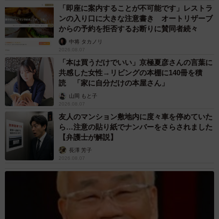
「即座に案内することが不可能です」レストラ
ンの入り口に大きな注意書き オートリザーブ
からの予約を拒否するお断りに賛同者続々
中将 タカノリ
2026.08.07
「本は買うだけでいい」京極夏彦さんの言葉に
共感した女性→リビングの本棚に140冊を積
読 「家に自分だけの本屋さん」
山岡 もと子
2026.08.07
友人のマンション敷地内に度々車を停めていた
ら…注意の貼り紙でナンバーをさらされました
【弁護士が解説】
長澤 芳子
2026.08.07