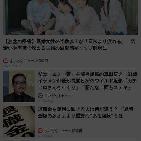
【お盆の帰省】既婚女性の半数以上が「日常より疲れる」 気
遣いや準備で深まる夫婦の温度感ギャップ鮮明に
まいどなニュース情報部
2026.08.07
父は「エミー賞」主演男優賞の真田広之 31歳
イケメン俳優が長髪ヒゲのワイルド近影「ガチ
ヒロさんそっくり」「新たな一面もステキ」
まいどなトピック
2026.08.07
退職金を運用に回せる人は何が違う？ 「退職
金額の多さ」より重要な“ある経験”とは
まいどなニュース情報部
2026.08.07