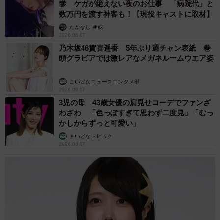
惨 ケガが絶えない夜のお仕事 「病院代」と
数万円を渡す神客も！【現役キャストに取材】
たかなし 亜妖
2026.08.07
乃木坂46賀喜遥香 5年ぶり週チャン表紙 巻
頭グラビアでは激レアなメガネルームウエア姿
まいどなニュースエンタメ部
2026.08.07
3児の母 43歳女優の肩見せコーデでファンざ
わざわ 「色っぽすぎて思わず二度見」「むっ
かしからずっと可愛い」
まいどなトピック
2026.08.07