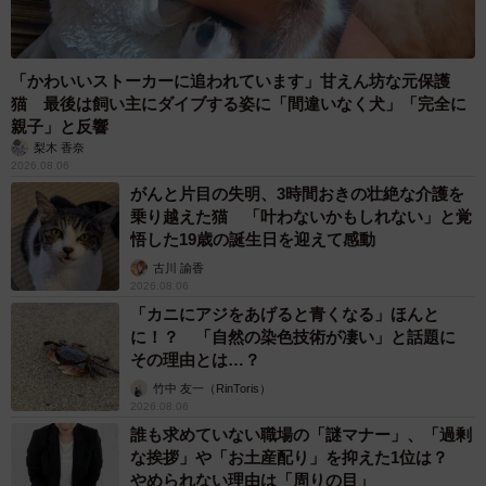
「かわいいストーカーに追われています」甘えん坊な元保護
猫 最後は飼い主にダイブする姿に「間違いなく犬」「完全に
親子」と反響
梨木 香奈
2026.08.06
がんと片目の失明、3時間おきの壮絶な介護を
乗り越えた猫 「叶わないかもしれない」と覚
悟した19歳の誕生日を迎えて感動
古川 諭香
2026.08.06
「カニにアジをあげると青くなる」ほんと
に！？ 「自然の染色技術が凄い」と話題に
その理由とは…？
竹中 友一（RinToris）
2026.08.06
誰も求めていない職場の「謎マナー」、「過剰
な挨拶」や「お土産配り」を抑えた1位は？
やめられない理由は「周りの目」