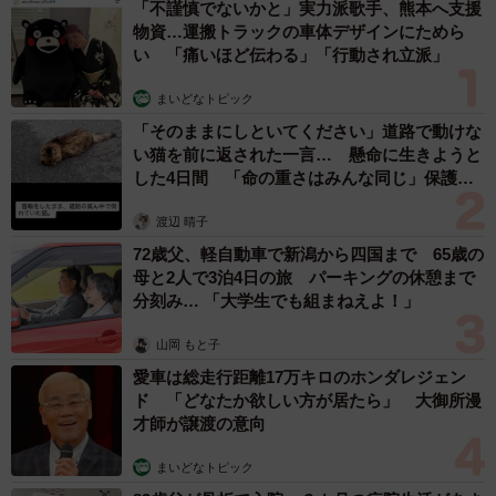
「不謹慎でないかと」実力派歌手、熊本へ支援
物資…運搬トラックの車体デザインにためら
い 「痛いほど伝わる」「行動され立派」
まいどなトピック
「そのままにしといてください」道路で動けな
い猫を前に返された一言… 懸命に生きようと
した4日間 「命の重さはみんな同じ」保護団
体代表の訴え
渡辺 晴子
72歳父、軽自動車で新潟から四国まで 65歳の
母と2人で3泊4日の旅 パーキングの休憩まで
分刻み… 「大学生でも組まねえよ！」
山岡 もと子
愛車は総走行距離17万キロのホンダレジェン
ド 「どなたか欲しい方が居たら」 大御所漫
才師が譲渡の意向
まいどなトピック