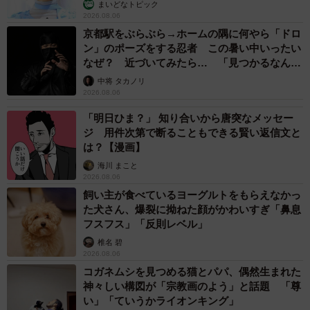
まいどなトピック
2026.08.06
京都駅をぶらぶら→ホームの隅に何やら「ドロ
ン」のポーズをする忍者 この暑い中いったい
なぜ？ 近づいてみたら… 「見つかるなんて
未熟」
中将 タカノリ
2026.08.06
「明日ひま？」 知り合いから唐突なメッセー
ジ 用件次第で断ることもできる賢い返信文と
は？【漫画】
海川 まこと
2026.08.06
飼い主が食べているヨーグルトをもらえなかっ
た犬さん、爆裂に拗ねた顔がかわいすぎ「鼻息
フスフス」「反則レベル」
椎名 碧
2026.08.06
コガネムシを見つめる猫とパパ、偶然生まれた
神々しい構図が「宗教画のよう」と話題 「尊
い」「ていうかライオンキング」