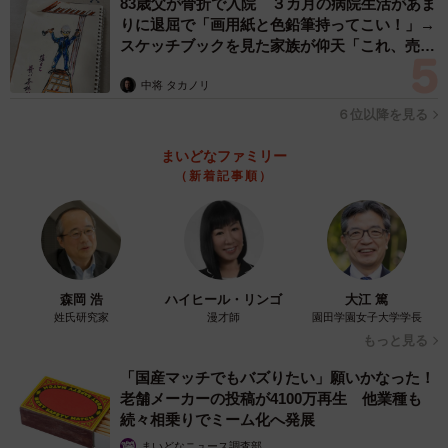
83歳父が骨折で入院 ３カ月の病院生活があま
りに退屈で「画用紙と色鉛筆持ってこい！」→
スケッチブックを見た家族が仰天「これ、売れ
ますよ…」
中将 タカノリ
６位以降を見る
まいどなファミリー
（新着記事順）
森岡 浩
ハイヒール・リンゴ
大江 篤
姓氏研究家
漫才師
園田学園女子大学学長
もっと見る
「国産マッチでもバズりたい」願いかなった！
老舗メーカーの投稿が4100万再生 他業種も
続々相乗りでミーム化へ発展
まいどなニュース調査部