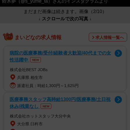
鈴木夢（@s_yume_ta）さんのインスタグラムより
まだまだ画像は続きます。画像（2/10）
↓ スクロールで次の写真 ↓
まいどなの求人情報
求人情報一覧へ
病院の医療事務/受付/経験者大歓迎/40代までの女
性活躍中
NEW
株式会社BEST JOBs
兵庫県 相生市
派遣社員：時給1,300円～1,625円
医療事務スタッフ高時給1300円/医療事務/土日祝
休み/残業なし
NEW
株式会社ホットスタッフ大分中央
大分県 臼杵市