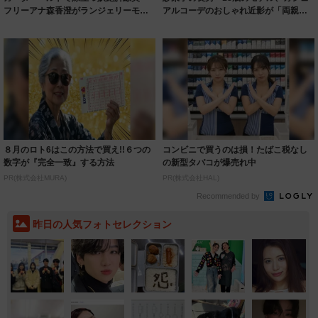
フリーアナ森香澄がランジェリーモデ
アルコーデのおしゃれ近影が「両親の
ルに ｢PE...
いいとこ取...
８月のロト6はこの方法で買え!!６つの
コンビニで買うのは損！たばこ税なし
数字が『完全一致』する方法
の新型タバコが爆売れ中
PR(株式会社MURA)
PR(株式会社HAL)
Recommended by
昨日の人気フォトセレクション