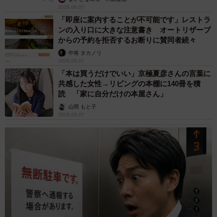
2026.08.07
「即座に案内することが不可能です」レストラ
ンの入り口に大きな注意書き オートリザーブ
からの予約を拒否するお断りに賛同者続々
中将 タカノリ
2026.08.07
「本は買うだけでいい」京極夏彦さんの言葉に
共感した女性→リビングの本棚に140冊を積
読 「家に自分だけの本屋さん」
山岡 もと子
2026.08.07