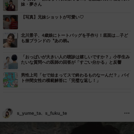
妹・夢さん
【写真】兄妹ショットが可愛い♡
北川景子、4歳娘にトートバッグを手作り！底面は…子ど
も服ブランドの〝あの柄〟
「おっぱいが大きい人の聴診は嬉しいですか？」小学生み
たいな質問への医師の回答が「すごい分かる」と反響
男性上司「セで始まってスで終わるものなーんだ？」バイ
ト仲間女性の模範解答に「完璧な返し！」