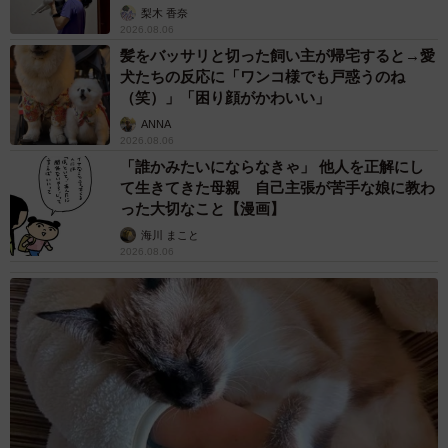
梨木 香奈
2026.08.06
髪をバッサリと切った飼い主が帰宅すると→愛
犬たちの反応に「ワンコ様でも戸惑うのね
（笑）」「困り顔がかわいい」
ANNA
2026.08.06
「誰かみたいにならなきゃ」 他人を正解にし
て生きてきた母親 自己主張が苦手な娘に教わ
った大切なこと【漫画】
海川 まこと
2026.08.06