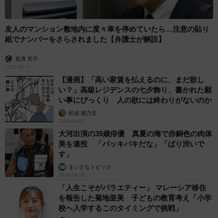
友人のマンション敷地内に度々車を停めていたら…注意の貼り
紙でナンバーをさらされました【弁護士が解説】
長澤 芳子
2026.08.07
【漫画】「高い家賃を払えるのに、まだ欲し
い？」高級レジデンスの七夕飾り、書かれた願
い事にびっくり 人の欲には終わりがないのか
松波 穂乃圭
2026.08.06
大河出演の39歳俳優 真夏の海で赤銅色の肉体
美を連投 「バッキバキだな」「ばり渋いで
す」
まいどなトピック
2026.08.06
「人生こそがバラエティー」 マレーシア移住
を報告した菊地亜美 子どもの教育考え「小学
校へ入学するこのタイミングで挑戦」