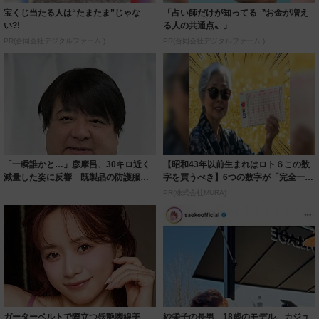
宝くじ当たる人は“たまたま”じゃな
「占い師だけが知ってる〝お金が増え
い?!
る人の共通点〟」
PR(合同会社デジタルファーム )
PR(合同会社デジタルファーム )
「一瞬誰かと…」彦摩呂、30キロ近く
【昭和43年以前生まれはロト６この数
減量した姿に反響 既製品の防護服が
字を買うべき】6つの数字が「完全一
着られると...
致」する方...
PR(株式会社MURA)
ガーターベルトで際立つ妖艶脚線美
紗栄子の長男 18歳のモデル、カジュ