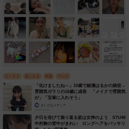
エンタメ
気になる
家族
テレビ
「化けましたね～」10歳で綾瀬はるかの娘役→
雰囲気ガラリの18歳に成長 「メイクで雰囲気
が」「宝塚に入れそう」
まいどなメディア
2026.08.07
夕日を浴びて振り返る姿は女神のよう STU48
中村舞の背中がきれい ロングヘアをバッサリ