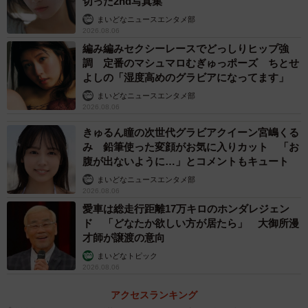
切った2nd写真集
まいどなニュースエンタメ部
2026.08.06
編み編みセクシーレースでどっしりヒップ強
調 定番のマシュマロむぎゅっポーズ ちとせ
よしの「湿度高めのグラビアになってます」
まいどなニュースエンタメ部
2026.08.06
きゅるん瞳の次世代グラビアクイーン宮嶋くる
み 鉛筆使った変顔がお気に入りカット 「お
腹が出ないように…」とコメントもキュート
まいどなニュースエンタメ部
2026.08.06
愛車は総走行距離17万キロのホンダレジェン
ド 「どなたか欲しい方が居たら」 大御所漫
才師が譲渡の意向
まいどなトピック
2026.08.06
アクセスランキング