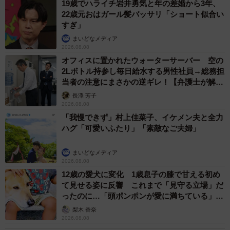
19歳でハライチ岩井勇気と年の差婚から3年、
22歳元おはガール髪バッサリ「ショート似合い
すぎ」
まいどなメディア
2026.08.08
オフィスに置かれたウォーターサーバー 空の
2Lボトル持参し毎日給水する男性社員→総務担
当者の注意にまさかの逆ギレ！【弁護士が解
説】
長澤 芳子
2026.08.08
「我慢できず」村上佳菜子、イケメン夫と全力
ハグ「可愛いふたり」「素敵なご夫婦」
まいどなメディア
2026.08.08
12歳の愛犬に変化 1歳息子の膝で甘える初め
て見せる姿に反響 これまで「見守る立場」だ
ったのに…「頭ポンポンが愛に満ちている」
「尊…」
梨木 香奈
2026.08.08