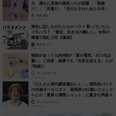
犬、濡れた直後の激変ぶりが話題 「新種
だ！」「河童だ」「毛刈りされたあとの羊」
梨木 香奈
2026.08.09
異性に話しかけたらセクハラ？ 黙っていたら
フキハラ？ 「最近、生きるの難しい」令和の
職場で悩む上司【漫画】
海川 まこと
2026.08.09
補助があっても約9割が「夏の電気・ガス代は
重い」と回答…猛暑でも「冷房を控える」人が
7割超に
まいどなデータ
2026.08.08
「だんだん時代劇俳優みたく…」国民的バンド
の55歳ボーカリスト 競馬界の57歳レジェンド
らとの「夏祭り満喫ショット」に驚きの声続々
まいどなトピック
2026.08.08