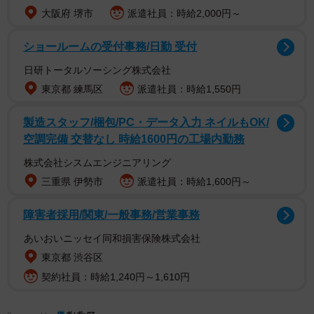
大阪府 堺市
派遣社員：時給2,000円～
ショールームの受付事務/日勤 受付
日研トータルソーシング株式会社
東京都 練馬区
派遣社員：時給1,550円
製造スタッフ/梱包/PC・データ入力 ネイルもOK/
空調完備 交替なし 時給1600円の工場内勤務
株式会社シスムエンジニアリング
三重県 伊勢市
派遣社員：時給1,600円～
障害者採用/関東/一般事務/営業事務
あいおいニッセイ同和損害保険株式会社
東京都 渋谷区
契約社員：時給1,240円～1,610円