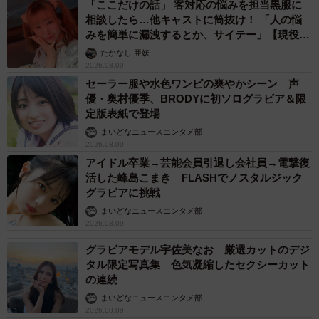
「ここだけの話」 客対応の悩みを担当黒服に
相談したら…他キャストに筒抜け！ 「人の悩
みを簡単に漏洩するとか、サイテー」【現役キ
ャストに取材】
たかなし 亜妖
2026.08.09
セーラー服や水色ワンピの爽やかシーン 声
優・奥村優季、BRODYに初ソログラビア＆限
定版表紙で登場
まいどなニュースエンタメ部
2026.08.09
アイドル卒業→芸能会員引退し会社員→電撃復
活した峰島こまき FLASHでノスタルジック
グラビアに挑戦
まいどなニュースエンタメ部
2026.08.09
グラビアモデル宇佐美なお 厳選カットのデジ
タル限定写真集 色気凝縮したセクシーカット
の連続
まいどなニュースエンタメ部
2026.08.09