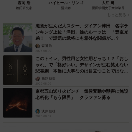
森岡 浩
ハイヒール・リンゴ
大江 篤
姓氏研究家
漫才師
園田学園女子大学学長
もっと見る
滋賀が生んだ大スター、ダイアン津田 名字ラ
ンキング上位「津田」姓のルーツは 「豊臣兄
弟！」で話題の武将にも意外な関係が…？
森岡 浩
2026.08.09
このトイレ、男性用と女性用どっち！？「おし
ゃれ」で「格好いい」デザインが生む笑えない
悲喜劇 本当に大事なのは目立つことではな
く…
高野 朋美
2026.08.09
京都五山送り火ピンチ 気候変動や獣害に施設
老朽化「もう限界」 クラファン募る
浅井 佳穂
2026.08.09