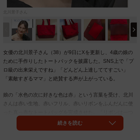
北川景子さん
女優の北川景子さん（38）が9日にXを更新し、4歳の娘の
ために手作りしたトートバックを披露した。SNS上で「プ
ロ級の出来栄えですね」「どんどん上達しててすごい」
「素敵すぎるママ」と絶賛する声が上がっている。
娘の「水色の次に好きな色は赤」という言葉を受け、北川
さんは赤い生地、赤いフリル、赤いリボンをふんだんに使
った真っ赤なトートバッグを完成させた。「リボンは一つ
ずつ縫い付けました」と北川さん。言葉通り、トートバッ
続きを読む
グの側面には赤く小ぶりなリボンが散り、下方のフリルや
底のチェック柄に可愛らしいアクセントを加える仕上がり