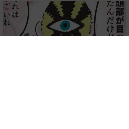
何かと人に舐められた黒髪時代 30代後半で金髪デビューした
ら…人生が激変！【漫画】
海川 まこと
2026.08.08
夫はマイファスHiro、義父母も義兄も超有名歌
手の28歳モデル兼俳優が第1子出産を報告「母
子ともに健康…日々、大切に過ごしたい」
まいどなトピック
2026.08.08