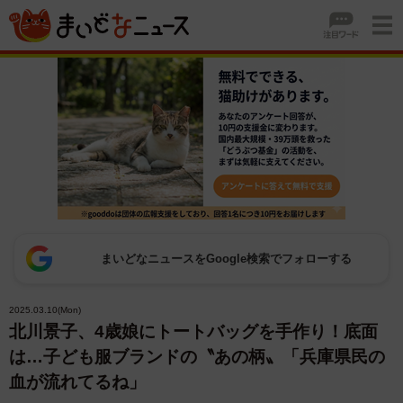
まいどなニュースをGoogle検索でフォローする
2025.03.10(Mon)
北川景子、4歳娘にトートバッグを手作り！底面
は…子ども服ブランドの〝あの柄〟「兵庫県民の
血が流れてるね」