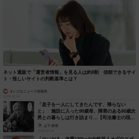
ネット通販で「運営者情報」を見る人は約8割 信頼できるサイ
ト・怪しいサイトの判断基準とは？
まいどなニュース情報部
2026.08.08
「息子を一人にしてきたんです、帰らない
と」 施設に入った90歳母、障害のある60歳次
男との暮らしは行き詰まり…【司法書士の現場
から】
山下 静香
2026.08.08
「ウソだろ」体重130kgの女性芸人オダウエダ