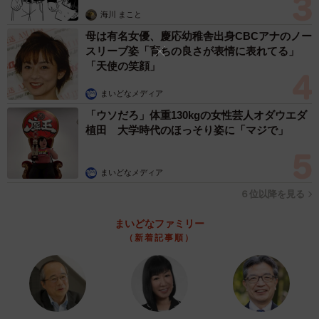
思わぬ申し出【漫画】
海川 まこと
母は有名女優、慶応幼稚舎出身CBCアナのノー
スリーブ姿「育ちの良さが表情に表れてる」
「天使の笑顔」
まいどなメディア
「ウソだろ」体重130kgの女性芸人オダウエダ
植田 大学時代のほっそり姿に「マジで」
まいどなメディア
６位以降を見る
まいどなファミリー
（新着記事順）