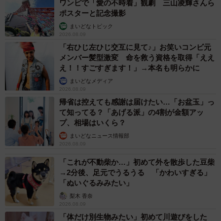
ワンピで「愛の不時着」観劇 三山凌輝さんら
ポスターと記念撮影
まいどなトピック
2026.08.09
「右ひじ左ひじ交互に見て♪」お笑いコンビ元
メンバー髪型激変 命を救う資格を取得「ええ
え！！すごすぎます！」→本名も明らかに
まいどなメディア
2026.08.09
帰省は控えても感謝は届けたい…「お盆玉」っ
て知ってる？「あげる派」の4割が金額アッ
プ、相場はいくら？
まいどなニュース情報部
2026.08.09
「これが不動柴か…」初めて外を散歩した豆柴
→2分後、足元でうるうる 「かわいすぎる」
「ぬいぐるみみたい」
梨木 香奈
2026.08.09
「体だけ別生物みたい」初めて川遊びをした