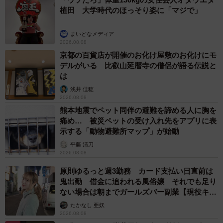
植田 大学時代のほっそり姿に「マジで」
まいどなメディア
2026.08.08
京都の百貨店が開催のお化け屋敷のお化けにモ
デルがいる 比叡山延暦寺の僧侶が語る伝説と
は
浅井 佳穂
2026.08.08
熊本地震でペット同伴の避難を諦める人に胸を
痛め… 被災ペットの受け入れ先をアプリに表
示する「動物避難所マップ」が始動
平藤 清刀
2026.08.08
原則ゆるっと週3勤務 カード支払い日直前は
鬼出勤 借金に追われる風俗嬢 それでも足り
ない場合は朝までガールズバー副業【現役キャ
ストに取材】
たかなし 亜妖
2026.08.08