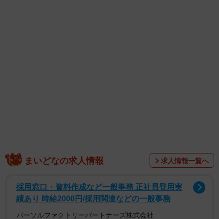
となった。
そんな中、注目を集めるのは底面で使われているとされる
「ファミリアチェック」。ファミリアは北川さんの出身地
である兵庫が発祥の子供服ブランドで、「ファミリアチェ
ックを入れてるところが、さすが北川さん！」「兵庫県民
の血がガッツリ流れてるね」などのコメントもあった。
北川さんは2016年1月にDAIGOさん（46）と結婚し、2020
年9月に第一子の女児を出産。2024年1月に第二子の男児を
出産し、現在は二児の母となっている。
まいどなの求人情報
求人情報一覧へ
採用窓口・資料作成など一般事務 正社員登用実
績あり 時給2000円/採用関連などの一般事務
パーソルファクトリーパートナーズ株式会社