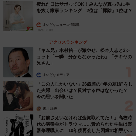
疲れた日はサボってOK！みんなが真っ先に手
を抜く家事ランキング 2位は「掃除」1位は？
まいどなニュース情報部
2026.08.09
アクセスランキング
「キム兄」木村祐一が激やせ、松本人志と2シ
ョット「一瞬、分からなかったわ」「テキヤの
兄さん」
まいどなメディア
「この人しかいない」26歳差の“年の差婚”をし
た夫婦 出会いは？反対する声はなかった？
今の思いを聞いた
古川 諭香
「お前さえいなければ金賞取れてた！」高校時
代の演奏会がトラウマ……責められた学生は楽
器修理職人に 10年後再会した因縁の相手から