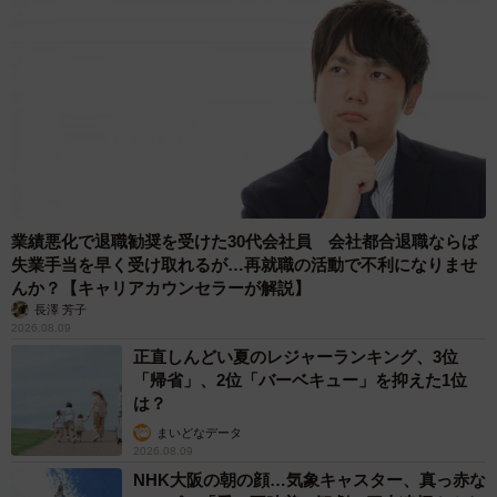
業績悪化で退職勧奨を受けた30代会社員 会社都合退職ならば
失業手当を早く受け取れるが…再就職の活動で不利になりませ
んか？【キャリアカウンセラーが解説】
長澤 芳子
2026.08.09
正直しんどい夏のレジャーランキング、3位
「帰省」、2位「バーベキュー」を抑えた1位
は？
まいどなデータ
2026.08.09
NHK大阪の朝の顔…気象キャスター、真っ赤な