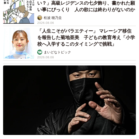
い？」高級レジデンスの七夕飾り、書かれた願
い事にびっくり 人の欲には終わりがないのか
松波 穂乃圭
2026.08.06
「人生こそがバラエティー」 マレーシア移住
を報告した菊地亜美 子どもの教育考え「小学
校へ入学するこのタイミングで挑戦」
まいどなトピック
2026.08.06