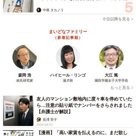
ますよ…」
中将 タカノリ
６位以降を見る
まいどなファミリー
（新着記事順）
森岡 浩
ハイヒール・リンゴ
大江 篤
姓氏研究家
漫才師
園田学園女子大学学長
もっと見る
友人のマンション敷地内に度々車を停めていた
ら…注意の貼り紙でナンバーをさらされました
【弁護士が解説】
長澤 芳子
2026.08.07
【漫画】「高い家賃を払えるのに、まだ欲し