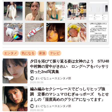
エンタメ
気になる
家族
テレビ
夕日を浴びて振り返る姿は女神のよう STU48
中村舞の背中がきれい ロングヘアをバッサリ
切った2nd写真集
まいどなニュースエンタメ部
2026.08.06
編み編みセクシーレースでどっしりヒップ強
調 定番のマシュマロむぎゅっポーズ ちとせ
よしの「湿度高めのグラビアになってます」
まいどなニュースエンタメ部
2026.08.06