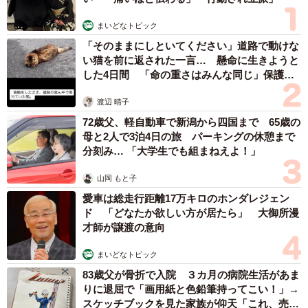
まいどなトピック
「そのままにしといてください」道路で動けな
い猫を前に返された一言… 懸命に生きようと
した4日間 「命の重さはみんな同じ」保護団
体代表の訴え
渡辺 晴子
72歳父、軽自動車で新潟から四国まで 65歳の
母と2人で3泊4日の旅 パーキングの休憩まで
分刻み… 「大学生でも組まねえよ！」
山岡 もと子
愛車は総走行距離17万キロのホンダレジェン
ド 「どなたか欲しい方が居たら」 大御所漫
才師が譲渡の意向
まいどなトピック
83歳父が骨折で入院 ３カ月の病院生活があま
りに退屈で「画用紙と色鉛筆持ってこい！」→
スケッチブックを見た家族が仰天「これ、売れ