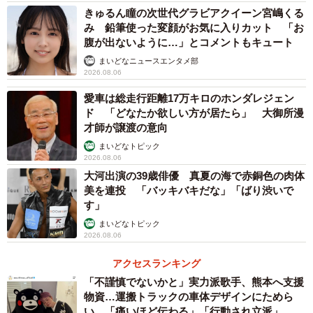
きゅるん瞳の次世代グラビアクイーン宮嶋くる
み 鉛筆使った変顔がお気に入りカット 「お
腹が出ないように…」とコメントもキュート
まいどなニュースエンタメ部
2026.08.06
愛車は総走行距離17万キロのホンダレジェン
ド 「どなたか欲しい方が居たら」 大御所漫
才師が譲渡の意向
まいどなトピック
2026.08.06
大河出演の39歳俳優 真夏の海で赤銅色の肉体
美を連投 「バッキバキだな」「ばり渋いで
す」
まいどなトピック
2026.08.06
アクセスランキング
「不謹慎でないかと」実力派歌手、熊本へ支援
物資…運搬トラックの車体デザインにためら
い 「痛いほど伝わる」「行動され立派」