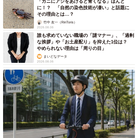
「カニにアジをあげると青くなる」ほんと
に！？ 「自然の染色技術が凄い」と話題に
その理由とは…？
竹中 友一（RinToris）
2026.08.06
誰も求めていない職場の「謎マナー」、「過剰
な挨拶」や「お土産配り」を抑えた1位は？
やめられない理由は「周りの目」
まいどなデータ
2026.08.06