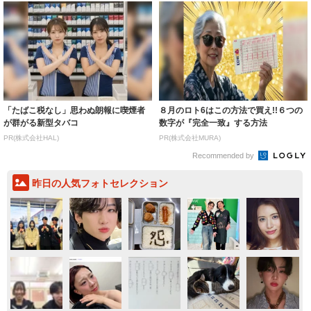
「たばこ税なし」思わぬ朗報に喫煙者
８月のロト6はこの方法で買え!!６つの
が群がる新型タバコ
数字が『完全一致』する方法
PR(株式会社HAL)
PR(株式会社MURA)
Recommended by
昨日の人気フォトセレクション