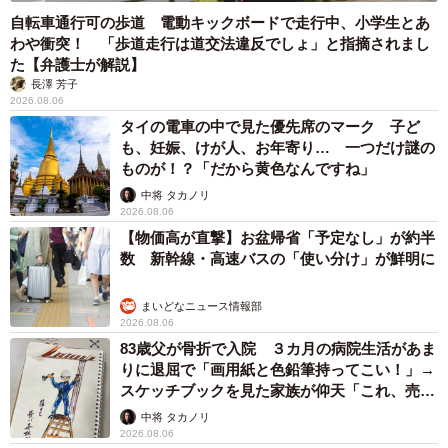
自転車通行可の歩道 電動キックボードで走行中、小学生とあ
わや衝突！ 「歩道走行は道交法違反でしょ」と指摘されまし
た【弁護士が解説】
長澤 芳子
2026.08.06
タイの電車の中で見た優先席のマーク 子ど
も、妊娠、けが人、お年寄り… 一つだけ謎の
ものが！？「だから黄色なんですね」
中将 タカノリ
2026.08.06
【物価高が直撃】お盆帰省「予定なし」が約半
数 新幹線・高速バスの「使い分け」が鮮明に
まいどなニュース情報部
2026.08.06
83歳父が骨折で入院 ３カ月の病院生活があま
りに退屈で「画用紙と色鉛筆持ってこい！」→
スケッチブックを見た家族が仰天「これ、売れ
ますよ…」
中将 タカノリ
2026.08.06