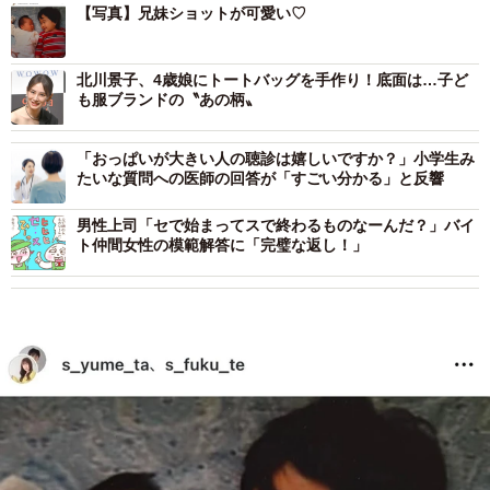
【写真】兄妹ショットが可愛い♡
北川景子、4歳娘にトートバッグを手作り！底面は…子ど
も服ブランドの〝あの柄〟
「おっぱいが大きい人の聴診は嬉しいですか？」小学生み
たいな質問への医師の回答が「すごい分かる」と反響
男性上司「セで始まってスで終わるものなーんだ？」バイ
ト仲間女性の模範解答に「完璧な返し！」