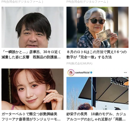
PR(合同会社デジタルファーム )
PR(合同会社デジタルファーム )
「一瞬誰かと…」彦摩呂、30キロ近く
８月のロト6はこの方法で買え!!６つの
減量した姿に反響 既製品の防護服が
数字が『完全一致』する方法
着られると...
PR(株式会社MURA)
ガーターベルトで際立つ妖艶脚線美
紗栄子の長男 18歳のモデル、カジュ
フリーアナ森香澄がランジェリーモデ
アルコーデのおしゃれ近影が「両親の
ルに ｢PE...
いいとこ取...