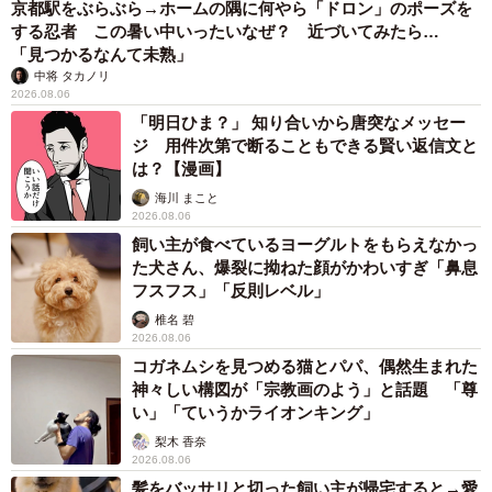
京都駅をぶらぶら→ホームの隅に何やら「ドロン」のポーズを
する忍者 この暑い中いったいなぜ？ 近づいてみたら…
「見つかるなんて未熟」
中将 タカノリ
2026.08.06
「明日ひま？」 知り合いから唐突なメッセー
ジ 用件次第で断ることもできる賢い返信文と
は？【漫画】
海川 まこと
2026.08.06
飼い主が食べているヨーグルトをもらえなかっ
た犬さん、爆裂に拗ねた顔がかわいすぎ「鼻息
フスフス」「反則レベル」
椎名 碧
2026.08.06
コガネムシを見つめる猫とパパ、偶然生まれた
神々しい構図が「宗教画のよう」と話題 「尊
い」「ていうかライオンキング」
梨木 香奈
2026.08.06
髪をバッサリと切った飼い主が帰宅すると→愛