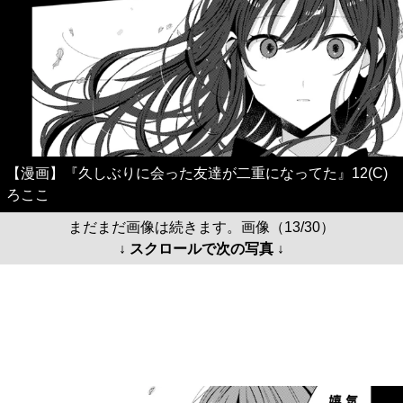
【漫画】『久しぶりに会った友達が二重になってた』12(C)
ろここ
まだまだ画像は続きます。画像（13/30）
↓ スクロールで次の写真 ↓