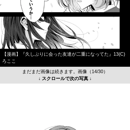
【漫画】『久しぶりに会った友達が二重になってた』13(C)
ろここ
まだまだ画像は続きます。画像（14/30）
↓ スクロールで次の写真 ↓