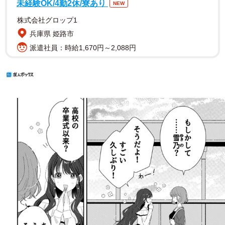
未経験OK/4勤2休/寮あり
NEW
株式会社グロップ1
兵庫県 姫路市
派遣社員：時給1,670円～2,088円