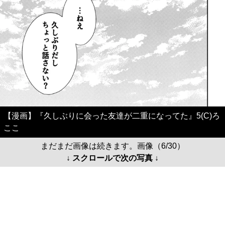
【漫画】『久しぶりに会った友達が二重になってた』5(C)ろ
ここ
まだまだ画像は続きます。画像（6/30）
↓ スクロールで次の写真 ↓