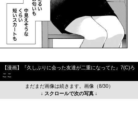
【漫画】『久しぶりに会った友達が二重になってた』7(C)ろ
ここ
まだまだ画像は続きます。画像（8/30）
↓ スクロールで次の写真 ↓