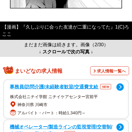
【漫画】『久しぶりに会った友達が二重になってた』1(C)ろ
ここ
まだまだ画像は続きます。画像（2/30）
↓ スクロールで次の写真 ↓
まいどなの求人情報
求人情報一覧へ
事務員/訪問介護/未経験者歓迎/交通費支給
NEW
株式会社ニチイ学館 ニチイケアセンター宮前平
神奈川県 川崎市
アルバイト・パート：時給1,340円～
機械オペレーター/製造ラインの監視管理/交替制/