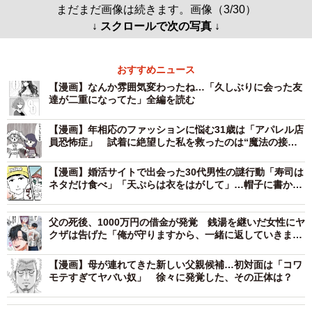
まだまだ画像は続きます。画像（3/30）
↓ スクロールで次の写真 ↓
おすすめニュース
【漫画】なんか雰囲気変わったね…「久しぶりに会った友
達が二重になってた」全編を読む
【漫画】年相応のファッションに悩む31歳は「アパレル店
員恐怖症」 試着に絶望した私を救ったのは“魔法の接
客” やっと出会えた「私らしい服」
【漫画】婚活サイトで出会った30代男性の謎行動「寿司は
ネタだけ食べ」「天ぷらは衣をはがして」…帽子に書かれ
た“衝撃の言葉”とは
父の死後、1000万円の借金が発覚 銭湯を継いだ女性にヤ
クザは告げた「俺が守りますから、一緒に返していきまし
ょうね」【漫画】
【漫画】母が連れてきた新しい父親候補…初対面は「コワ
モテすぎてヤバい奴」 徐々に発覚した、その正体は？