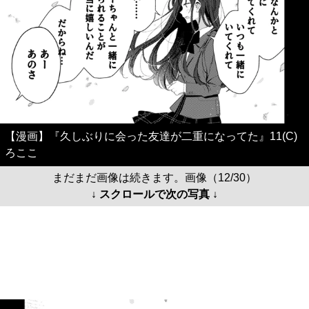
【漫画】『久しぶりに会った友達が二重になってた』11(C)
ろここ
まだまだ画像は続きます。画像（12/30）
↓ スクロールで次の写真 ↓