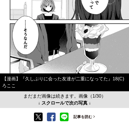
【漫画】『久しぶりに会った友達が二重になってた』18(C)
ろここ
まだまだ画像は続きます。画像（1/30）
↓ スクロールで次の写真 ↓
記事を読む