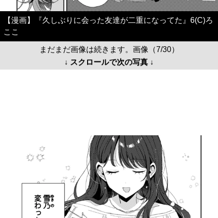
【漫画】『久しぶりに会った友達が二重になってた』6(C)ろ
ここ
まだまだ画像は続きます。画像（7/30）
↓ スクロールで次の写真 ↓