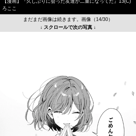
【漫画】『久しぶりに会った友達が二重になってた』13(C)
ろここ
まだまだ画像は続きます。画像（14/30）
↓ スクロールで次の写真 ↓