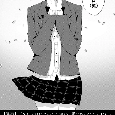
【漫画】『久しぶりに会った友達が二重になってた』14(C)