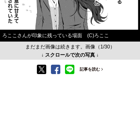
ろここさんが印象に残っている場面 (C)ろここ
まだまだ画像は続きます。画像（1/30）
↓ スクロールで次の写真 ↓
記事を読む