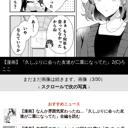
【漫画】『久しぶりに会った友達が二重になってた』2(C)ろ
ここ
まだまだ画像は続きます。画像（3/30）
↓ スクロールで次の写真 ↓
おすすめニュース
【漫画】なんか雰囲気変わったね…「久しぶりに会った友
達が二重になってた」全編を読む