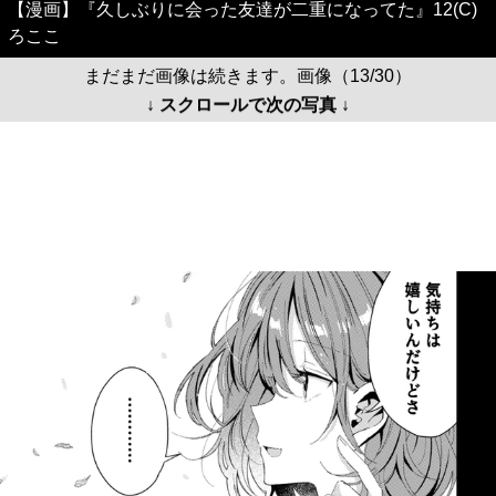
【漫画】『久しぶりに会った友達が二重になってた』12(C)
ろここ
まだまだ画像は続きます。画像（13/30）
↓ スクロールで次の写真 ↓