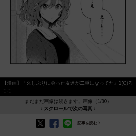
【漫画】『久しぶりに会った友達が二重になってた』1(C)ろ
ここ
まだまだ画像は続きます。画像（1/30）
↓ スクロールで次の写真 ↓
記事を読む