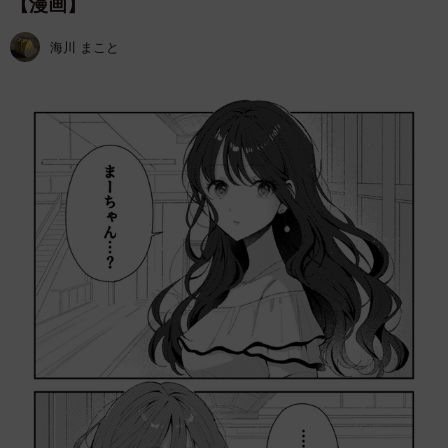
【漫画】
海川 まこと