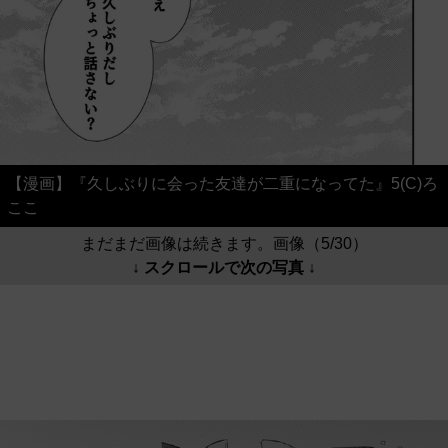
【漫画】『久しぶりに会った友達が二重になってた』5(C)ろ
ここ
まだまだ画像は続きます。画像（5/30）
↓ スクロールで次の写真 ↓