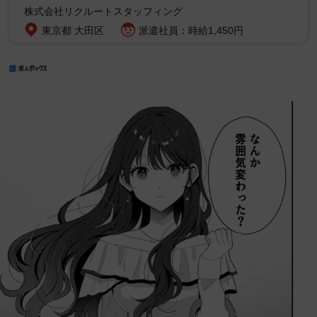
株式会社リクルートスタッフィング
東京都 大田区
派遣社員：時給1,450円