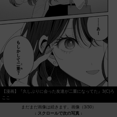
【漫画】『久しぶりに会った友達が二重になってた』3(C)ろ
ここ
まだまだ画像は続きます。画像（3/30）
↓ スクロールで次の写真 ↓