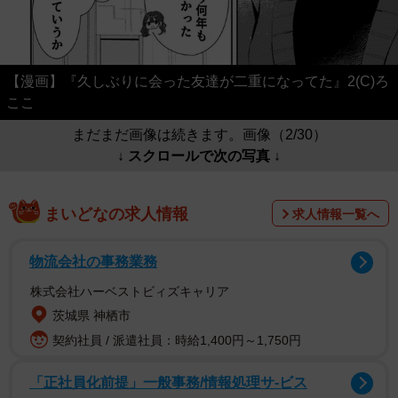
【漫画】『久しぶりに会った友達が二重になってた』2(C)ろ
ここ
まだまだ画像は続きます。画像（2/30）
↓ スクロールで次の写真 ↓
まいどなの求人情報
求人情報一覧へ
物流会社の事務業務
株式会社ハーベストビィズキャリア
茨城県 神栖市
契約社員 / 派遣社員：時給1,400円～1,750円
「正社員化前提」一般事務/情報処理サ-ビス