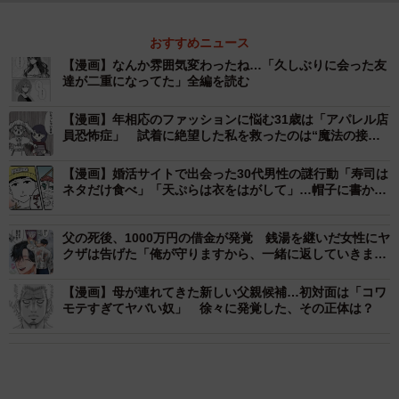
おすすめニュース
【漫画】なんか雰囲気変わったね…「久しぶりに会った友
達が二重になってた」全編を読む
【漫画】年相応のファッションに悩む31歳は「アパレル店
員恐怖症」 試着に絶望した私を救ったのは“魔法の接
客” やっと出会えた「私らしい服」
【漫画】婚活サイトで出会った30代男性の謎行動「寿司は
ネタだけ食べ」「天ぷらは衣をはがして」…帽子に書かれ
た“衝撃の言葉”とは
父の死後、1000万円の借金が発覚 銭湯を継いだ女性にヤ
クザは告げた「俺が守りますから、一緒に返していきまし
ょうね」【漫画】
【漫画】母が連れてきた新しい父親候補…初対面は「コワ
モテすぎてヤバい奴」 徐々に発覚した、その正体は？