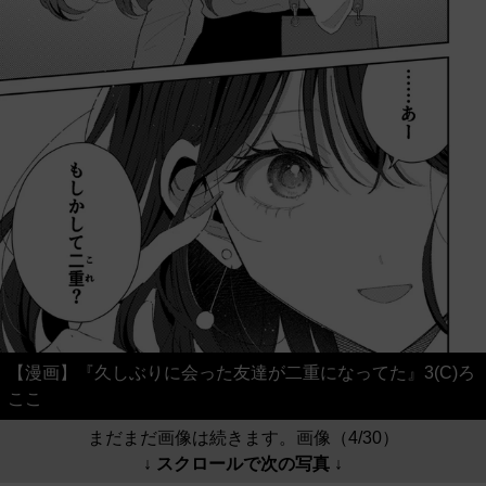
【漫画】『久しぶりに会った友達が二重になってた』3(C)ろ
ここ
まだまだ画像は続きます。画像（4/30）
↓ スクロールで次の写真 ↓