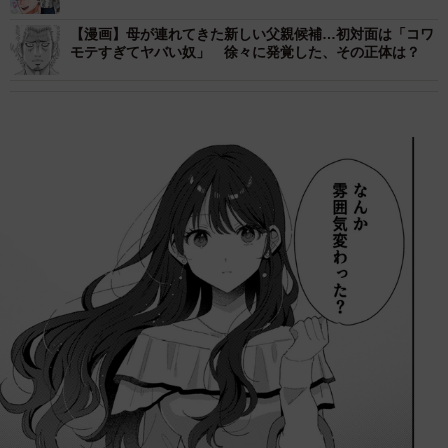
ょうね」【漫画】
【漫画】母が連れてきた新しい父親候補…初対面は「コワ
モテすぎてヤバい奴」 徐々に発覚した、その正体は？