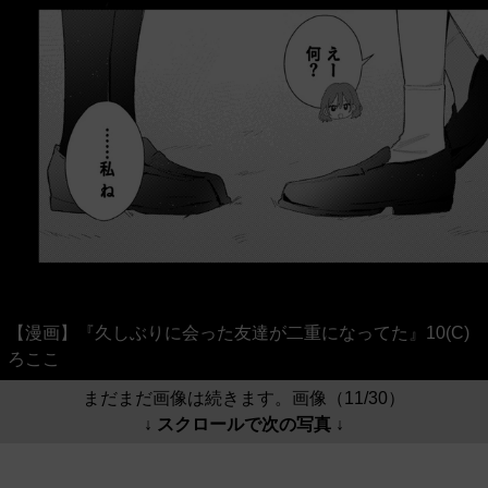
【漫画】『久しぶりに会った友達が二重になってた』10(C)
ろここ
まだまだ画像は続きます。画像（11/30）
↓ スクロールで次の写真 ↓