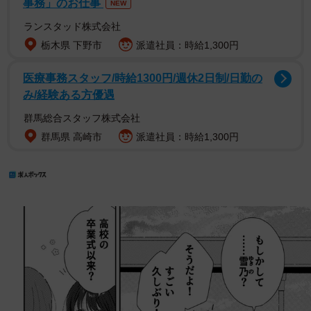
事務」のお仕事
NEW
ランスタッド株式会社
栃木県 下野市
派遣社員：時給1,300円
医療事務スタッフ/時給1300円/週休2日制/日勤の
み/経験ある方優遇
群馬総合スタッフ株式会社
群馬県 高崎市
派遣社員：時給1,300円