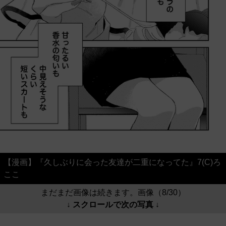
【漫画】『久しぶりに会った友達が二重になってた』7(C)ろ
ここ
まだまだ画像は続きます。画像（8/30）
↓ スクロールで次の写真 ↓