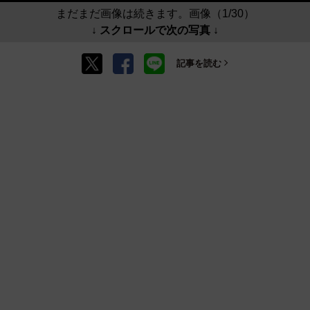
まだまだ画像は続きます。画像（1/30）
↓ スクロールで次の写真 ↓
記事を読む