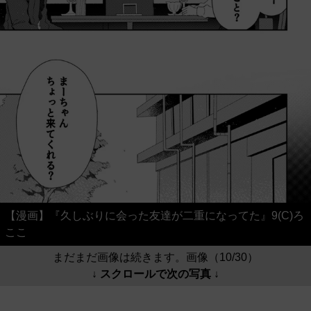
【漫画】『久しぶりに会った友達が二重になってた』9(C)ろ
ここ
まだまだ画像は続きます。画像（10/30）
↓ スクロールで次の写真 ↓