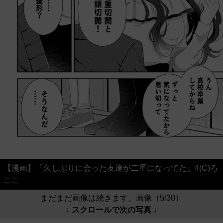
【漫画】『久しぶりに会った友達が二重になってた』4(C)ろ
ここ
まだまだ画像は続きます。画像（5/30）
↓ スクロールで次の写真 ↓