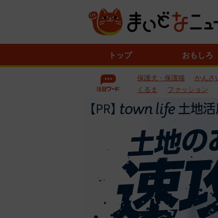
ニ
トップ
おもしろ
ュ
ー
保護犬・保護猫
かんさ
ス
一
くるま
ファッション
覧