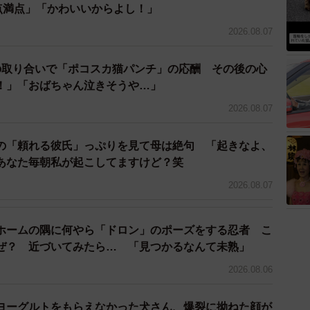
0点満点」「かわいいからよし！」
3/33
2026.08.07
男性と出会っているルナ (C)はいどろ漫画
の取り合いで「ポコスカ猫パンチ」の応酬 その後の心
の、30歳にしては“少年の心を忘れないファッショ
！」「おばちゃん泣きそうや…」
 ウケますね」「ヤベー マジウケる」といった若者っぽ
ころを探すことに努めたルナだったが、ゴサクは一期一
2026.08.07
、今の総理大臣を「オバマ」と言ったりなど、天然っぷ
の「頼れる彼氏」っぷりを見て母は絶句 「起きなよ、
あなた毎朝私が起こしてますけど？笑
2026.08.07
ホームの隅に何やら「ドロン」のポーズをする忍者 こ
ぜ？ 近づいてみたら… 「見つかるなんて未熟」
2026.08.06
ヨーグルトをもらえなかった犬さん、爆裂に拗ねた顔が