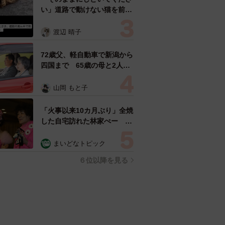
い」道路で動けない猫を前に
返された一言… 懸命に生き
ようとした4日間 「命の重
渡辺 晴子
さはみんな同じ」保護団体代
表の訴え
72歳父、軽自動車で新潟から
四国まで 65歳の母と2人で
3泊4日の旅 パーキングの休
憩まで分刻み… 「大学生で
山岡 もと子
も組まねえよ！」
「火事以来10カ月ぶり」全焼
した自宅訪れた林家ぺー 内
装も壁も取り払われスケルト
ン状態の部屋に呆然
まいどなトピック
６位以降を見る