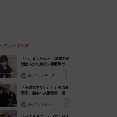
セスランキング
「化けましたね～」10歳で綾
瀬はるかの娘役→雰囲気ガラ
リの18歳に成長 「メイクで
雰囲気が」「宝塚に入れそ
まいどなメディア
う」
「不謹慎でないかと」実力派
歌手、熊本へ支援物資…運搬
トラックの車体デザインにた
めらい 「痛いほど伝わる」
まいどなトピック
「行動され立派」
「そのままにしといてくださ