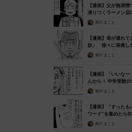
【漫画】父が無表情
凍りつくラーメン店
海川 まこと
【漫画】母が連れて
奴」 徐々に発覚し
海川 まこと
『ぶりっこ女とクズ
婚活サイトを利用している肉食系元
【漫画】「いいなー
んから！ 中学受験
これまで会ってきた男性について愚
はサクッとブロックしたそうで、話題
海川 まこと
トをした時の話に。
【漫画】「すったも
ワード”を集めたら6
ム”に
海川 まこと