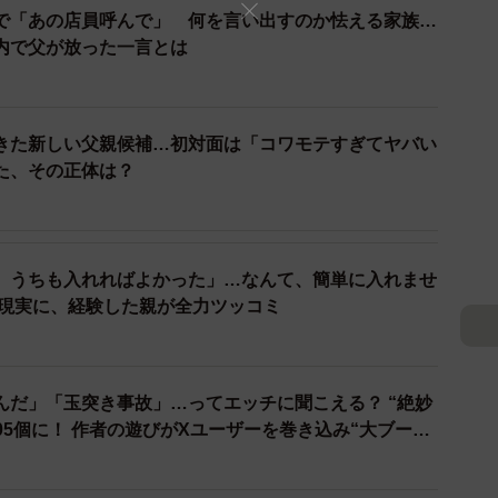
で「あの店員呼んで」 何を言い出すのか怯える家族…
内で父が放った一言とは
きた新しい父親候補…初対面は「コワモテすぎてヤバい
た、その正体は？
2/33
人間の実話漫画』の表紙 (C)はいどろ漫画
ヤンのOL「沢田ルナ」は、先輩の「吉井ヨシコ」に、
、うちも入れればよかった」…なんて、簡単に入れませ
の現実に、経験した親が全力ツッコミ
痴をこぼしていました。1人目のまったく合わない男性
は2人目の「ゴサク（31）」という男性とランチデー
んだ」「玉突き事故」…ってエッチに聞こえる？ “絶妙
05個に！ 作者の遊びがXユーザーを巻き込み“大ブー