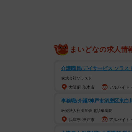
寿司のタネを食べない婚活サ
地べた這太郎さんと泥水すするさん
クズ人間の実話漫画』は、実際に起
ズ作品。以前X（旧Twitter）に
ソードがポストされると、約8000
まいどなの求人情
介護職員/デイサービス ソラス
株式会社ソラスト
大阪府 茨木市
アルバイト・
事務職/介護/神戸市須磨区東白川
医療法人社団菫会 北須磨病院
兵庫県 神戸市
アルバイト・