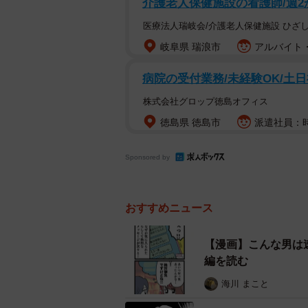
介護老人保健施設の看護師/週2
医療法人瑞岐会/介護老人保健施設 ひざ
岐阜県 瑞浪市
アルバイト・
病院の受付業務/未経験OK/土日
株式会社グロップ徳島オフィス
徳島県 徳島市
派遣社員：時給
Sponsored by
おすすめニュース
【漫画】こんな男は
編を読む
海川 まこと