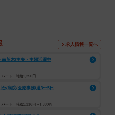
イトで出会った男性の「ゴサク」 (C)はいどろ漫画
のコンビで活動する「はいどろ漫画」の『ぶりっこ女と
こった話をベースに様々な人間ドラマが描かれたシリー
、婚活サイトで出会った“寿司のシャリを食べない男性”のエピ
もの「いいね」が寄せられています。
報
求人情報一覧へ
ト南茨木/主夫・主婦活躍中
パート：時給1,250円
台/病院/医療事務/週3〜5日
パート：時給1,116円～1,330円