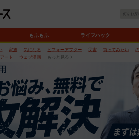
もふもふ
ライフハック
い
家族
気になる
ビフォーアフター
災害
買ってみたい
アート
ウェブ漫画
もっと見る