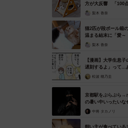
方が大反響 「10
梨木 香奈
婚活サイトを通じて
猫2匹が段ボール箱
ゴサクは塩顔のイケメンではあるもの
温まる結末に「愛～
ン”に加え、「めっちゃカワイイっす
い言葉遣いも気になるルナ。良いと
梨木 香奈
会を「いっきいっかい」と読んだり
【漫画】大学生息子
りを発揮します。
遅刻するよ」って…
松波 穂乃圭
京都駅をぶらぶら→
の暑い中いったいな
中将 タカノリ
飼い主が食べている