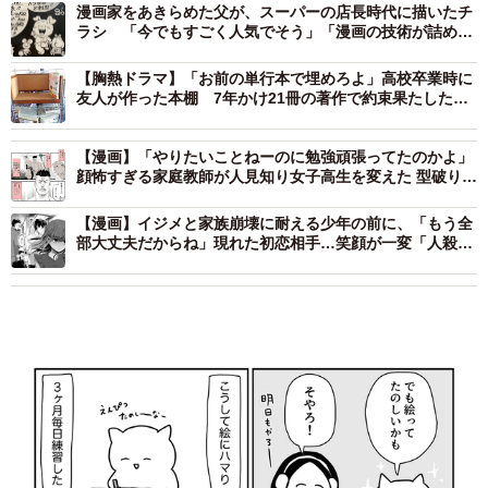
漫画家をあきらめた父が、スーパーの店長時代に描いたチ
ラシ 「今でもすごく人気でそう」「漫画の技術が詰め込
まれてる」反響に本人は…
【胸熱ドラマ】「お前の単行本で埋めろよ」高校卒業時に
友人が作った本棚 7年かけ21冊の著作で約束果たした
漫画家の報告に31万いいね
【漫画】「やりたいことねーのに勉強頑張ってたのかよ」
顔怖すぎる家庭教師が人見知り女子高生を変えた 型破り
な“教育哲学”とは
【漫画】イジメと家族崩壊に耐える少年の前に、「もう全
部大丈夫だからね」現れた初恋相手…笑顔が一変「人殺し
ども」とつぶやく姿に戦慄