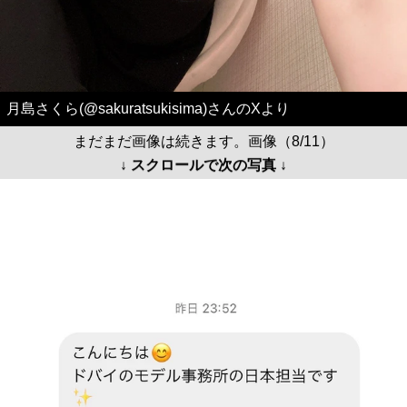
月島さくら(@sakuratsukisima)さんのXより
まだまだ画像は続きます。画像（8/11）
↓ スクロールで次の写真 ↓