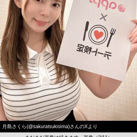
月島さくら(@sakuratsukisima)さんのXより