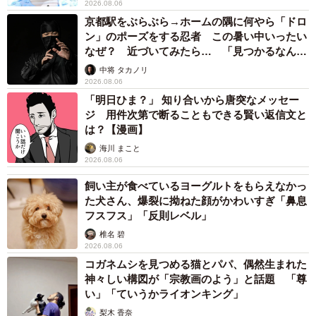
2026.08.06
京都駅をぶらぶら→ホームの隅に何やら「ドロ
ン」のポーズをする忍者 この暑い中いったい
なぜ？ 近づいてみたら… 「見つかるなんて
未熟」
中将 タカノリ
2026.08.06
「明日ひま？」 知り合いから唐突なメッセー
ジ 用件次第で断ることもできる賢い返信文と
は？【漫画】
海川 まこと
2026.08.06
飼い主が食べているヨーグルトをもらえなかっ
た犬さん、爆裂に拗ねた顔がかわいすぎ「鼻息
フスフス」「反則レベル」
椎名 碧
2026.08.06
コガネムシを見つめる猫とパパ、偶然生まれた
神々しい構図が「宗教画のよう」と話題 「尊
い」「ていうかライオンキング」
梨木 香奈