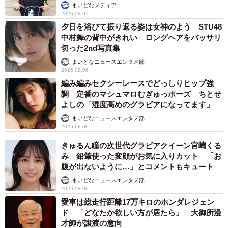
まいどなメディア
2026.08.07
夕日を浴びて振り返る姿は女神のよう STU48
中村舞の背中がきれい ロングヘアをバッサリ
切った2nd写真集
まいどなニュースエンタメ部
2026.08.06
編み編みセクシーレースでどっしりヒップ強
調 定番のマシュマロむぎゅっポーズ ちとせ
よしの「湿度高めのグラビアになってます」
まいどなニュースエンタメ部
2026.08.06
きゅるん瞳の次世代グラビアクイーン宮嶋くる
み 鉛筆使った変顔がお気に入りカット 「お
腹が出ないように…」とコメントもキュート
まいどなニュースエンタメ部
2026.08.06
愛車は総走行距離17万キロのホンダレジェン
ド 「どなたか欲しい方が居たら」 大御所漫
才師が譲渡の意向