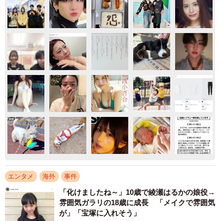
エンタメ
海外
事件
「化けましたね～」10歳で綾瀬はるかの娘役→
雰囲気ガラリの18歳に成長 「メイクで雰囲気
が」「宝塚に入れそう」