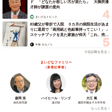
ド 「どなたか欲しい方が居たら」 大御所漫
才師が譲渡の意向
まいどなトピック
83歳父が骨折で入院 ３カ月の病院生活があま
りに退屈で「画用紙と色鉛筆持ってこい！」→
スケッチブックを見た家族が仰天「これ、売れ
ますよ…」
中将 タカノリ
６位以降を見る
まいどなファミリー
（新着記事順）
森岡 浩
ハイヒール・リンゴ
大江 篤
姓氏研究家
漫才師
園田学園女子大学学長
もっと見る