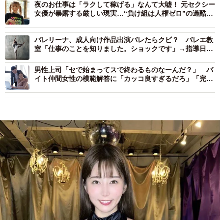
夜のお仕事は「ラクして稼げる」なんて大嘘！ 元セクシー
女優が暴露する厳しい現実…“負け組は人権ゼロ”の過酷な
実態
バレリーナ、成人向け作品出演バレたらクビ？ バレエ教
室「仕事のことを知りました。ショックです」→指導日ゼ
ロに 「拒否反応示す生徒いる」「バレエ続けて」と賛否
両論
男性上司「セで始まってスで終わるものなーんだ？」 バ
イト仲間女性の模範解答に「カッコ良すぎるだろ」「完璧
な返し！」