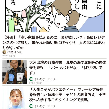
【漫画】「高い家賃を払えるのに、まだ欲しい？」高級レジデ
ンスの七夕飾り、書かれた願い事にびっくり 人の欲には終わ
りがないのか
松波 穂乃圭
2026.08.06
大河出演の39歳俳優 真夏の海で赤銅色の肉体
美を連投 「バッキバキだな」「ばり渋いで
す」
まいどなトピック
2026.08.06
「人生こそがバラエティー」 マレーシア移住
を報告した菊地亜美 子どもの教育考え「小学
校へ入学するこのタイミングで挑戦」
まいどなトピック