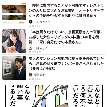
「即座に案内することが不可能です」レストラ
ンの入り口に大きな注意書き オートリザーブ
からの予約を拒否するお断りに賛同者続々
中将 タカノリ
2026.08.07
「本は買うだけでいい」京極夏彦さんの言葉に
共感した女性→リビングの本棚に140冊を積
読 「家に自分だけの本屋さん」
山岡 もと子
2026.08.07
友人のマンション敷地内に度々車を停めていた
ら…注意の貼り紙でナンバーをさらされました
【弁護士が解説】
長澤 芳子
2026.08.07