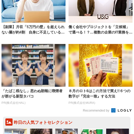
【副業】月収「5万円の壁」を超えられ
働く会社やプロジェクトを「立候補」
ない層が約4割 自身に不足していると
で選べる！？…複数の企業のIT業務を掛
思うスキ...
け持ち「...
「たばこ税なし」思わぬ朗報に喫煙者
８月のロト6はこの方法で買え!!６つの
が群がる新型タバコ
数字が『完全一致』する方法
PR(株式会社HAL)
PR(株式会社MURA)
Recommended by
昨日の人気フォトセレクション