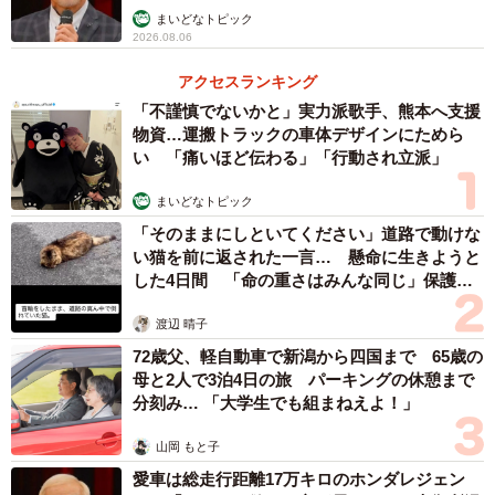
まいどなトピック
2026.08.06
アクセスランキング
「不謹慎でないかと」実力派歌手、熊本へ支援
物資…運搬トラックの車体デザインにためら
い 「痛いほど伝わる」「行動され立派」
まいどなトピック
「そのままにしといてください」道路で動けな
い猫を前に返された一言… 懸命に生きようと
した4日間 「命の重さはみんな同じ」保護団
体代表の訴え
渡辺 晴子
72歳父、軽自動車で新潟から四国まで 65歳の
母と2人で3泊4日の旅 パーキングの休憩まで
分刻み… 「大学生でも組まねえよ！」
山岡 もと子
愛車は総走行距離17万キロのホンダレジェン