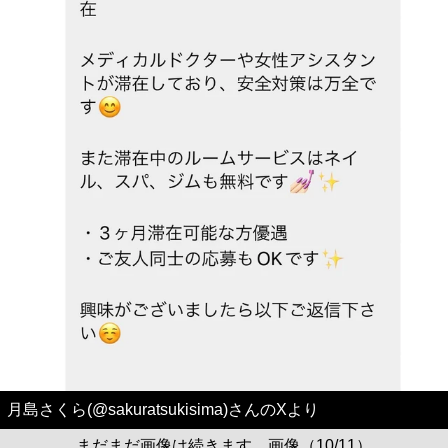
月島さくら(@sakuratsukisima)さんのXより
まだまだ画像は続きます。画像（10/11）