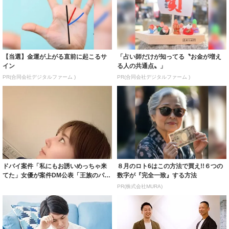
【当選】金運が上がる直前に起こるサ
「占い師だけが知ってる〝お金が増え
イン
る人の共通点〟」
PR(合同会社デジタルファーム )
PR(合同会社デジタルファーム )
ドバイ案件「私にもお誘いめっちゃ来
８月のロト6はこの方法で買え!!６つの
てた」女優が案件DM公表「王族のパー
数字が『完全一致』する方法
ティーに」
PR(株式会社MURA)