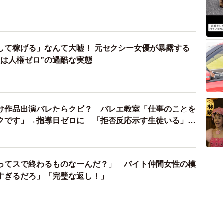
して稼げる」なんて大嘘！ 元セクシー女優が暴露する
組は人権ゼロ”の過酷な実態
け作品出演バレたらクビ？ バレエ教室「仕事のことを
クです」→指導日ゼロに 「拒否反応示す生徒いる」
賛否両論
ってスで終わるものなーんだ？」 バイト仲間女性の模
すぎるだろ」「完璧な返し！」