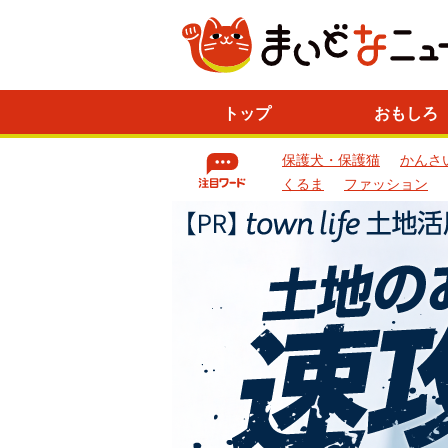
ニ
トップ
おもしろ
ュ
ー
保護犬・保護猫
かんさ
ス
一
くるま
ファッション
覧