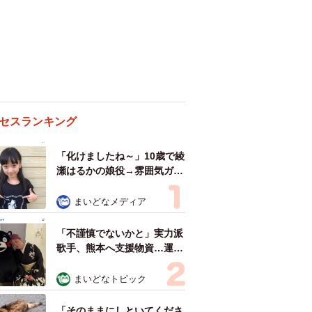
セスランキング
「化けましたね～」10歳で綾
瀬はるかの娘役→雰囲気ガラ
リの18歳に成長 「メイクで
雰囲気が」「宝塚に入れそ
まいどなメディア
う」
「不謹慎でないかと」実力派
歌手、熊本へ支援物資…運搬
トラックの車体デザインにた
めらい 「痛いほど伝わる」
まいどなトピック
「行動され立派」
「そのままにしといてくださ