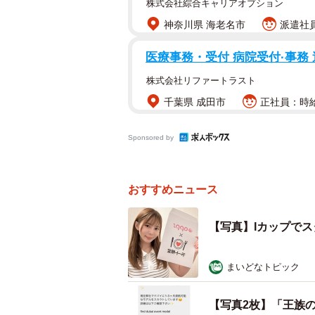
株式会社綜合キャリアオプション
神奈川県 海老名市
派遣社員
医療事務・受付 病院受付·事務 週
株式会社リファートラスト
千葉県 成田市
正社員：時給1
Sponsored by
おすすめニュース
【写真】Iカップで
まいどなトピック
【写真2枚】「王族