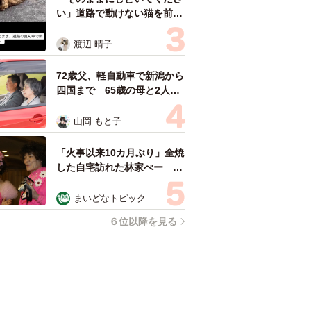
い」道路で動けない猫を前に
返された一言… 懸命に生き
ようとした4日間 「命の重
渡辺 晴子
さはみんな同じ」保護団体代
表の訴え
72歳父、軽自動車で新潟から
四国まで 65歳の母と2人で
3泊4日の旅 パーキングの休
憩まで分刻み… 「大学生で
山岡 もと子
も組まねえよ！」
「火事以来10カ月ぶり」全焼
した自宅訪れた林家ぺー 内
装も壁も取り払われスケルト
ン状態の部屋に呆然
まいどなトピック
６位以降を見る