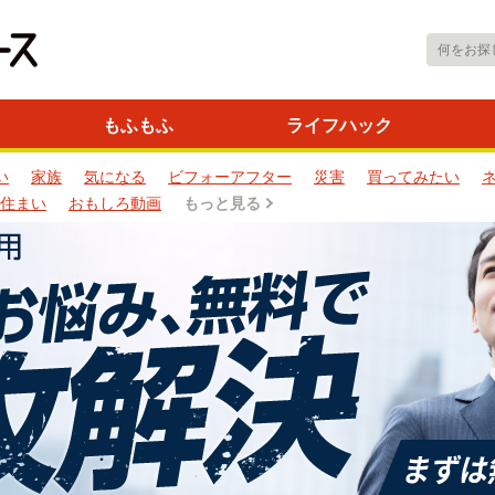
もふもふ
ライフハック
い
家族
気になる
ビフォーアフター
災害
買ってみたい
住まい
おもしろ動画
もっと見る