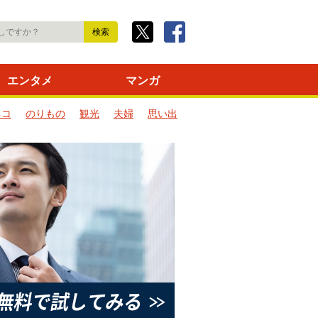
エンタメ
マンガ
ネコ
のりもの
観光
夫婦
思い出