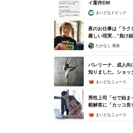
イ案件DM
まいどなトピック
夜のお仕事は「ラク
厳しい現実…“負け
たかなし 亜妖
バレリーナ、成人向
知りました。ショッ
「バレエ続けて」と
まいどなニュース
男性上司「セで始ま
範解答に「カッコ良
まいどなニュース