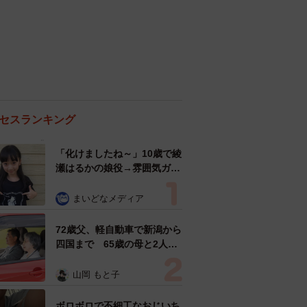
セスランキング
「化けましたね～」10歳で綾
瀬はるかの娘役→雰囲気ガラ
リの18歳に成長 「メイクで
雰囲気が」「宝塚に入れそ
まいどなメディア
う」
72歳父、軽自動車で新潟から
四国まで 65歳の母と2人で
3泊4日の旅 パーキングの休
憩まで分刻み… 「大学生で
山岡 もと子
も組まねえよ！」
ボロボロで不細工なおじいち