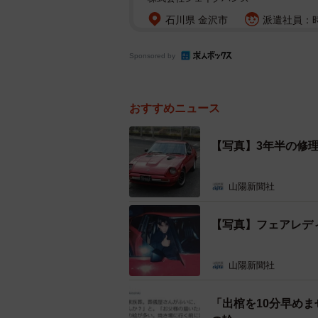
石川県 金沢市
派遣社員：時給
Sponsored by
おすすめニュース
【写真】3年半の修
山陽新聞社
【写真】フェアレデ
山陽新聞社
「出棺を10分早め