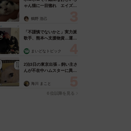
ゃん猫に一目惚れ エイズだ
し手がかかるけど…おうちで
暮らすと「おじ猫」だって可
鶴野 浩己
愛くなったよ！
「不謹慎でないかと」実力派
歌手、熊本へ支援物資…運搬
トラックの車体デザインにた
めらい 「痛いほど伝わる」
まいどなトピック
「行動され立派」
2泊3日の東京出張→飼い主さ
んが不在中ハムスターに異
変 眉間にできた深いしわ、
「急に老けた？」【漫画】
海川 まこと
６位以降を見る