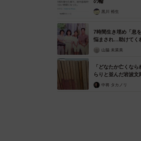
の輪
黒川 裕生
7時間生き埋め「息
悩まされ…助けてく
山脇 未菜美
「どなたか亡くなられ
らりと並んだ岩波文
中将 タカノリ