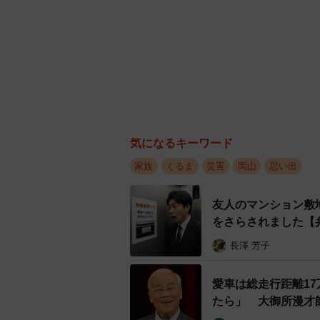
気になるキーワード
家族
くるま
災害
岡山
思い出
友人のマンション敷
をさらされました【
長澤 芳子
愛車は総走行距離1
たら」 大御所漫才