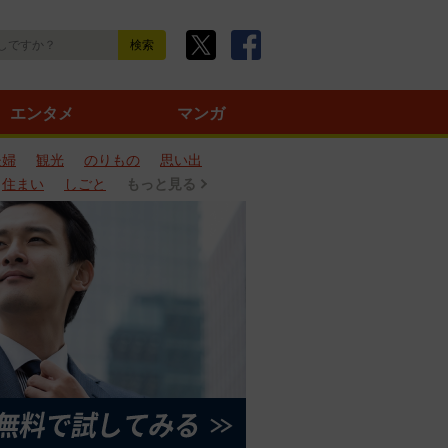
エンタメ
マンガ
夫婦
観光
のりもの
思い出
住まい
しごと
もっと見る