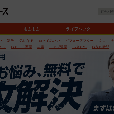
もふもふ
ライフハック
い
家族
気になる
買ってみたい
ビフォーアフター
ネコ
ョン
おもしろ動画
災害
ウェブ漫画
いきもの
おうち時間