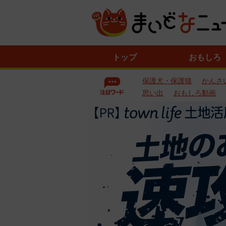
ニ
トップ
おもしろ
ュ
ー
保護犬・保護猫
かんさ
ス
一
思い出
おもしろ動画
覧