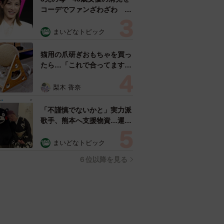
コーデでファンざわざわ
「色っぽすぎて思わず二度
見」「むっかしからずっと可
まいどなトピック
愛い」
猫用の爪研ぎおもちゃを買っ
たら…「これで合ってます
か？」予想外の使い方が大反
響 「100点満点」「かわい
梨木 香奈
いからよし！」
「不謹慎でないかと」実力派
歌手、熊本へ支援物資…運搬
トラックの車体デザインにた
めらい 「痛いほど伝わる」
まいどなトピック
「行動され立派」
６位以降を見る