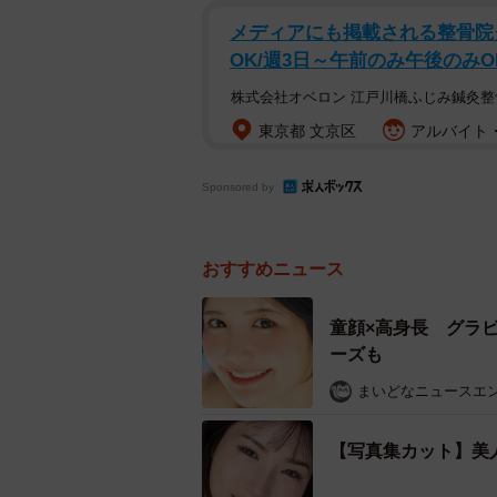
メディアにも掲載される整骨院
OK/週3日～午前のみ午後のみO
株式会社オベロン 江戸川橋ふじみ鍼灸整
東京都 文京区
アルバイト・
Sponsored by
おすすめニュース
童顔×高身長 グラ
ーズも
まいどなニュースエ
【写真集カット】美