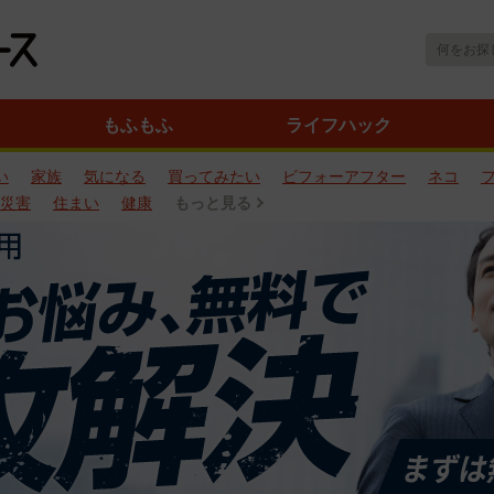
もふもふ
ライフハック
い
家族
気になる
買ってみたい
ビフォーアフター
ネコ
災害
住まい
健康
もっと見る