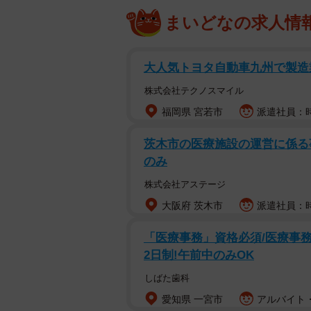
まいどなの求人情
大人気トヨタ自動車九州で製造業務 t
株式会社テクノスマイル
福岡県 宮若市
派遣社員：時給
茨木市の医療施設の運営に係る事務
のみ
株式会社アステージ
大阪府 茨木市
派遣社員：時
「医療事務」資格必須/医療事務/
2日制!午前中のみOK
しばた歯科
愛知県 一宮市
アルバイト・