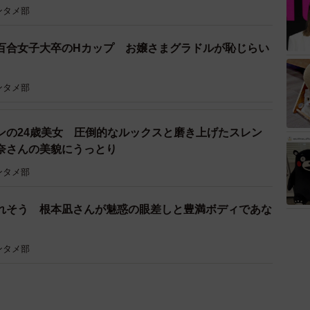
ンタメ部
百合女子大卒のHカップ お嬢さまグラドルが恥じらい
ンタメ部
ンの24歳美女 圧倒的なルックスと磨き上げたスレン
奈さんの美貌にうっとり
ンタメ部
れそう 根本凪さんが魅惑の眼差しと豊満ボディであな
ンタメ部