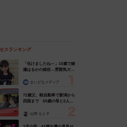
セスランキング
「化けましたね～」10歳で綾
瀬はるかの娘役→雰囲気ガラ
リの18歳に成長 「メイクで
雰囲気が」「宝塚に入れそ
まいどなメディア
う」
72歳父、軽自動車で新潟から
四国まで 65歳の母と2人で
3泊4日の旅 パーキングの休
憩まで分刻み… 「大学生で
山岡 もと子
も組まねえよ！」
3児の母 43歳女優の肩見せ