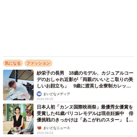
JOHN｣秋の新作
まいどなニュースエンタメ部
2026.08.02
夫は11歳年下 俳優菊地凛子「大胆太ももショ
ット」にファン驚愕 「黒ストの魅力全開」
「ノーパン？」
まいどなメディア
2026.08.02
なぜアメリカの男性ブランドにはトートバッグ
がないのか 「男らしくあれ」の価値観根強
く ゲイに向けられる眼差し
中将 タカノリ
2026.07.29
アクセスランキング
「不謹慎でないかと」実力派歌手、熊本へ支援
物資…運搬トラックの車体デザインにためら
い 「痛いほど伝わる」「行動され立派」
まいどなトピック