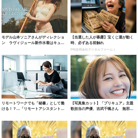
モデル山本ソニアさんがディレクショ
【当選した人が暴露】宝くじ運が動く
ン ラヴィジュール新作水着はキュー
時、必ずある前触れ
ト＆セクシー
PR(合同会社デジタルファーム )
リモートワークでも「秘書」として働
【写真集カット】「プリキュア」主題
ける！？…「リモートアシスタント」
歌担当の声優、吉武千颯さん 無邪気
という新しい...
な笑顔から大...