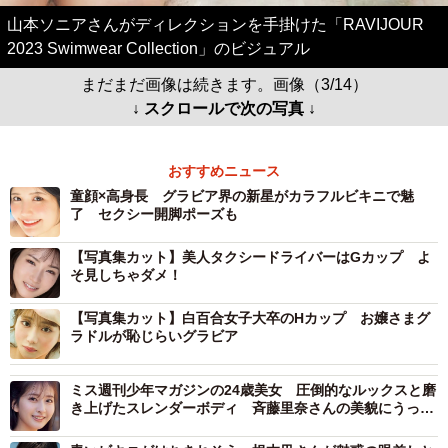
山本ソニアさんがディレクションを手掛けた「RAVIJOUR
2023 Swimwear Collection」のビジュアル
まだまだ画像は続きます。画像（3/14）
↓ スクロールで次の写真 ↓
おすすめニュース
童顔×高身長 グラビア界の新星がカラフルビキニで魅
了 セクシー開脚ポーズも
【写真集カット】美人タクシードライバーはGカップ よ
そ見しちゃダメ！
【写真集カット】白百合女子大卒のHカップ お嬢さまグ
ラドルが恥じらいグラビア
ミス週刊少年マガジンの24歳美女 圧倒的なルックスと磨
き上げたスレンダーボディ 斉藤里奈さんの美貌にうっと
り