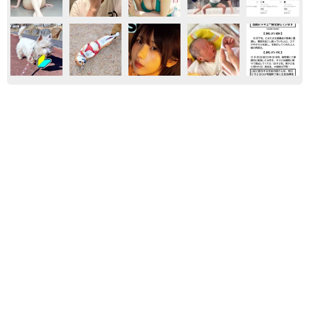
気になる
ファッション
紗栄子の長男 18歳のモデル、カジュアルコー
デのおしゃれ近影が「両親のいいとこ取りの美
しいお顔立ち」 9歳に渡英し全寮制カレッジ
で学ぶ
まいどなメディア
2026.08.05
日本人初「カンヌ国際映画祭」最優秀女優賞を
受賞した41歳パリコレモデルは現在妊娠中 俳
優挑戦のきっかけは「あこがれのスター」【徹
子の部屋】
まいどなニュース
2026.08.03
ガーターベルトで際立つ妖艶脚線美 フリーア
ナ森香澄がランジェリーモデルに ｢PEACH