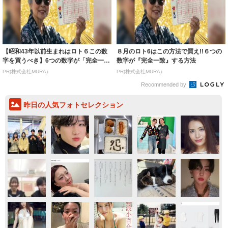
【昭和43年以前生まれはロト６この数
８月のロト6はこの方法で買え!!６つの
字を買うべき】6つの数字が「完全一
数字が『完全一致』する方法
致」する方...
PR(株式会社MURA)
PR(株式会社MURA)
Recommended by
昨日の人気フォトセレクション