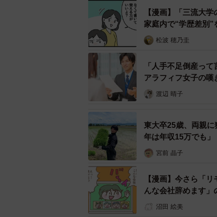
【漫画】「三流大学
家庭内で“学歴差別”
松波 穂乃圭
「人手不足倒産って
アラフィフ女子の嘆
渡辺 晴子
東大卒25歳、両親に
年は年収15万でも」
宮前 晶子
【漫画】今さら「リ
んな会社辞めます」
沼田 絵美