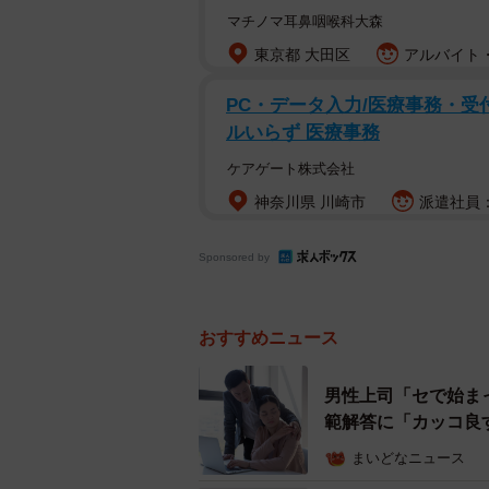
マチノマ耳鼻咽喉科大森
東京都 大田区
アルバイト・
PC・データ入力/医療事務・受付
ルいらず 医療事務
ケアゲート株式会社
神奈川県 川崎市
派遣社員：時
Sponsored by
おすすめニュース
男性上司「セで始ま
範解答に「カッコ良
まいどなニュース