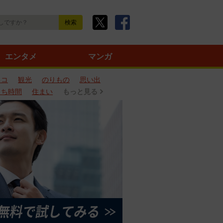
エンタメ
マンガ
ネコ
観光
のりもの
思い出
うち時間
住まい
もっと見る