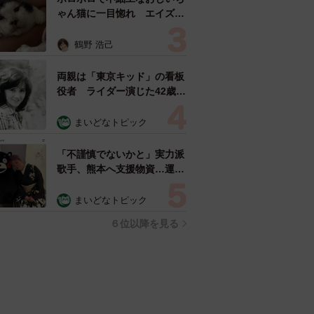
ゃん猫に一目惚れ エイズだ
し手がかかるけど…おうちで
暮らすと「おじ猫」だって可
鶴野 浩己
愛くなったよ！
両親は「東京キッド」の看板
役者 ライダー演じた42歳元
俳優が再婚妻との「ウエディ
ングフォト」計画を明言
まいどなトピック
「センスあるカメラマン求
む」
「不謹慎でないかと」実力派
歌手、熊本へ支援物資…運搬
トラックの車体デザインにた
めらい 「痛いほど伝わる」
まいどなトピック
「行動され立派」
６位以降を見る