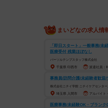
教えるだけで魅力的な大学になれる
青学大では陸上部の強化に向け、ス
と提携して金銭的支援を受けている
まいどなの求人情
手たちはアルバイトをする時間もな
をつくるのは当然だ」と述べた。
「即日スタート」一般事務/未経
同志社大に対しては「私ならラグビ
医療受付 残業ほぼなし
には大学の看板にならないと」と名
パーソルテンプスタッフ株式会社
千葉県 印西市
派遣社員：時
このほか、陸上短距離で活躍した朝原
トル代表の田中希実選手ら卒業生が
事務員/訪問介護/未経験者歓迎
考える討論会もあった。
株式会社ニチイ学館 ニチイケアセンター
埼玉県 入間市
アルバイト・
医療事務/未経験OK・ブランク