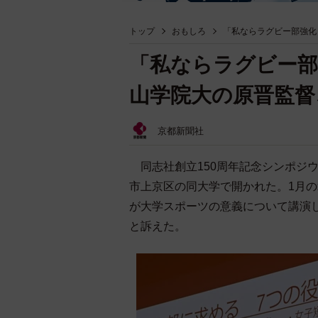
トップ
おもしろ
「私ならラグビー部強化
「私ならラグビー部
山学院大の原晋監督
京都新聞社
同志社創立150周年記念シンポジ
市上京区の同大学で開かれた。1月
が大学スポーツの意義について講演
と訴えた。