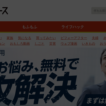
もふもふ
ライフハック
い
家族
気になる
買ってみたい
ビフォーアフター
夫婦
ョン
おもしろ動画
しごと
災害
ウェブ漫画
いきもの
お