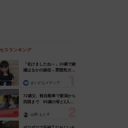
セスランキング
「化けましたね～」10歳で綾
瀬はるかの娘役→雰囲気ガラ
リの18歳に成長 「メイクで
雰囲気が」「宝塚に入れそ
まいどなメディア
う」
72歳父、軽自動車で新潟から
四国まで 65歳の母と2人で
3泊4日の旅 パーキングの休
憩まで分刻み… 「大学生で
山岡 もと子
も組まねえよ！」
ボロボロで不細工なおじいち