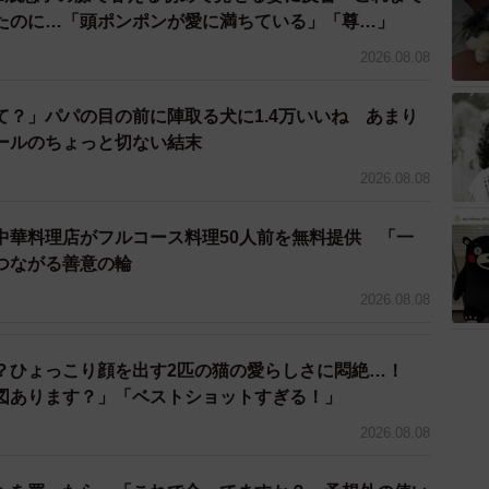
たのに…「頭ポンポンが愛に満ちている」「尊…」
2026.08.08
て？」パパの目の前に陣取る犬に1.4万いいね あまり
ールのちょっと切ない結末
2026.08.08
中華料理店がフルコース料理50人前を無料提供 「一
つながる善意の輪
2026.08.08
？ひょっこり顔を出す2匹の猫の愛らしさに悶絶…！
図あります？」「ベストショットすぎる！」
2026.08.08