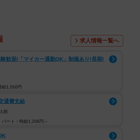
のか」と問いかけた。
ポーツ推薦入学制度を整備。運営面では企業や自治体
と明かし「合宿や遠征など強化には費用はかかるが、選
報
い。大学の補助金に頼らず、部としてお金を得る仕組み
求人情報一覧へ
験歓迎/「マイカー通勤OK」制服あり!長期!
ー部を強化してもう一度、日本一を目指す。やるから
門復活に期待を示した。
給1,550円
宣治さんやパリ五輪女子1500メートル、5000メー
学生時代の競技生活を振り返り、今後のスポーツ環境を
/交通費支給
入間
パート：時給1,206円～
OK