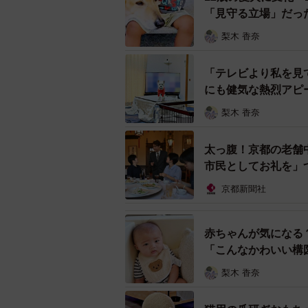
「見守る立場」だっ
梨木 香奈
「テレビより私を見
にも健気な熱烈アピ
梨木 香奈
太っ腹！京都の老舗
市民としてお礼を」
京都新聞社
赤ちゃんが気になる
「こんなかわいい構
梨木 香奈