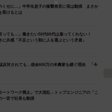
のくせに…」中学生息子の衝撃発言に母は動揺 まさか
を受けるとは
言っても…」働きたい50代60代は雇ってくれない！
きに共感「不足という割に人を選ぶという矛盾」
猛反対されても…借金600万の米農家を継ぐ理由 「今
モートワーク廃止」で大混乱→トップエンジニアの「こ
の一言で社長も動揺