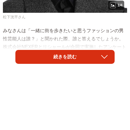
1/4
松下洸平さん
みなさんは「一緒に街を歩きたいと思うファッションの男
性芸能人は誰？」と聞かれた際、誰と答えるでしょうか。
株式会社NEXERとリシャールが合同で実施したアンケート
調査によると、1位は目黒蓮さん、2位は木村拓哉さんとい
続きを読む
うことがわかりました。
調査は、全国の女性300名を対象として、2025年2月25日～
3月5日にインターネット上で実施されました。結果と回答
者からのコメントは、次の通りです。