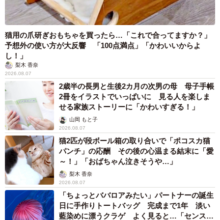
▽スタイルがよく綺麗めな服装が多そうだから。（30代）
▽シンプルな服装もおしゃれに着こなしそうだから。（40
猫用の爪研ぎおもちゃを買ったら…「これで合ってますか？」
代）
予想外の使い方が大反響 「100点満点」「かわいいからよ
し！」
【同率8位 オダギリジョー（9票）】
梨木 香奈
2026.08.07
2歳半の長男と生後2カ月の次男の母 母子手帳
▽おしゃれだし、スタイルがいいから。（50代・女性）
2冊をイラストでいっぱいに 見る人を楽しま
▽個性的でおしゃれだから。（40代・女性）
せる家族ストーリーに「かわいすぎる！」
山岡 もと子
2026.08.07
猫2匹が段ボール箱の取り合いで「ポコスカ猫
パンチ」の応酬 その後の心温まる結末に「愛
～！」「おばちゃん泣きそうや…」
梨木 香奈
2026.08.07
「ちょっとババロアみたい」パートナーの誕生
日に手作りトートバッグ 完成まで1年 淡い
藍染めに漂うクラゲ よく見ると…「センスす