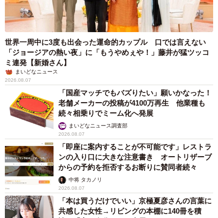
世界一周中に3度も出会った運命的カップル 口では言えない
「ジョージアの熱い夜」に「もうやめぇや！」藤井が猛ツッコ
ミ連発【新婚さん】
まいどなニュース
2026.08.07
「国産マッチでもバズりたい」願いかなった！
老舗メーカーの投稿が4100万再生 他業種も
続々相乗りでミーム化へ発展
まいどなニュース調査部
2026.08.07
「即座に案内することが不可能です」レストラ
ンの入り口に大きな注意書き オートリザーブ
からの予約を拒否するお断りに賛同者続々
中将 タカノリ
2026.08.07
「本は買うだけでいい」京極夏彦さんの言葉に
共感した女性→リビングの本棚に140冊を積