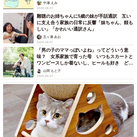
ら。（30代）
中瀬 えみ
2026.08.07
▽おしゃれなイメージが強いから。（30代）
難聴のお姉ちゃんに5歳の妹が手話通訳 互い
▽演技も上手で歌もうまくて洋服にもこだわりをもってい
に支え合う家族の日常に反響「妹ちゃん、頼も
るから。（40代）
しい」「かわいい通訳さん」
五ヶ瀬 あお
2026.08.07
【同率8位 大泉洋（9票）】
「男の子のママっぽいよね」ってどういう意
味？ 女系家族で育った母 いつもスカートと
▽さり気なくモード系の良い物を身に着けているから。
ワンピースしか着ないし、ヒールも好き どの
（50代）
へんが…
山岡 もと子
2026.08.07
▽ファッションというより、歩いている間も楽しませてく
れたり、気を遣ってエスコートしてくれそうだから。（50
代）
▽自分があまりファッションに興味なく、大泉さんならあ
まり服にうるさく言わなそうだし、普通のファッションを
していそうだから。（50代）
【同率8位 岡田将生（9票）】