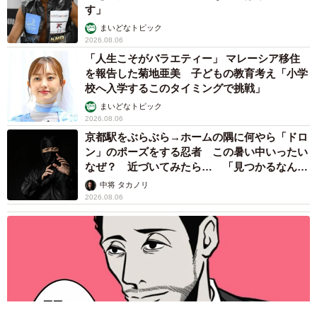
す」
まいどなトピック
2026.08.06
「人生こそがバラエティー」 マレーシア移住
を報告した菊地亜美 子どもの教育考え「小学
校へ入学するこのタイミングで挑戦」
まいどなトピック
2026.08.06
京都駅をぶらぶら→ホームの隅に何やら「ドロ
ン」のポーズをする忍者 この暑い中いったい
なぜ？ 近づいてみたら… 「見つかるなんて
未熟」
中将 タカノリ
2026.08.06