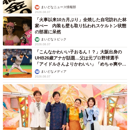
まいどなニュース情報部
2026.08.07
「火事以来10カ月ぶり」全焼した自宅訪れた林
家ぺー 内装も壁も取り払われスケルトン状態
の部屋に呆然
まいどなトピック
2026.08.07
「こんなかわいい子おるん！？」大阪出身の
UHB26歳アナが話題…父は元プロ野球選手
「アイドルさんよりかわいい」「めちゃ爽や
か」
まいどなメディア
2026.08.07