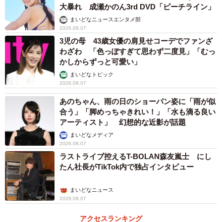
大暴れ 成瀬かのん3rd DVD「ピーチライン」
まいどなニュースエンタメ部
2026.08.07
3児の母 43歳女優の肩見せコーデでファンざ
わざわ 「色っぽすぎて思わず二度見」「むっ
かしからずっと可愛い」
まいどなトピック
2026.08.07
あのちゃん、雨の日のショーパン姿に「雨が似
3/4
合う」「脚めっちゃきれい！」「水も滴る良い
アーティスト」 幻想的な近影が話題
ディーン・フジオカ（2024年撮影）
まいどなメディア
2026.08.07
【第3位 ディーン・フジオカ（14票）】
ラストライブ控えるT-BOLAN森友嵐士 にし
たん社長がTikTok内で独占インタビュー
▽全てがカッコいいから。（50代）
▽私自身がドレッシーな格好ばかり普段着るので。（60
まいどなニュース
2026.08.07
代）
▽スタイルもいいし、いつも格好いいから。（50代）
アクセスランキング