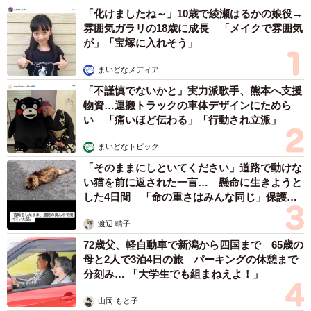
▽TPOに合っていて、シンプルでありながらもスタイリッ
「化けましたね～」10歳で綾瀬はるかの娘役→
シュなファッションをしそう。（30代）
雰囲気ガラリの18歳に成長 「メイクで雰囲気
が」「宝塚に入れそう」
▽雰囲気そのものがオシャレだから。（50代）
まいどなメディア
【第4位 松下洸平（13票）】
「不謹慎でないかと」実力派歌手、熊本へ支援
物資…運搬トラックの車体デザインにためら
▽カジュアルな感じがいい。（50代）
い 「痛いほど伝わる」「行動され立派」
▽さりげなく紳士な容姿。（50代）
まいどなトピック
▽シンプルで一緒にいやすそうだからです。（30代）
「そのままにしといてください」道路で動けな
▽ユニクロを着ていそうだから。（50代）
い猫を前に返された一言… 懸命に生きようと
した4日間 「命の重さはみんな同じ」保護団
▽カジュアルで良いと思います。（30代）
体代表の訴え
渡辺 晴子
【第5位 佐藤健（12票）】
72歳父、軽自動車で新潟から四国まで 65歳の
母と2人で3泊4日の旅 パーキングの休憩まで
▽何を着ても似合いそう。（30代）
分刻み… 「大学生でも組まねえよ！」
▽街にも溶け込めてもかっこいいファッションをしてくれ
山岡 もと子
そう。（40代）