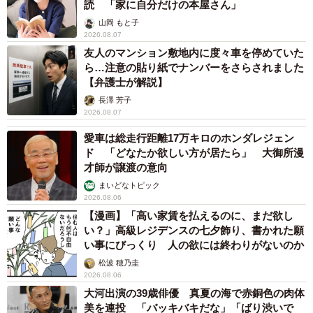
読 「家に自分だけの本屋さん」
山岡 もと子
2026.08.07
友人のマンション敷地内に度々車を停めていた
ら…注意の貼り紙でナンバーをさらされました
【弁護士が解説】
長澤 芳子
2026.08.07
愛車は総走行距離17万キロのホンダレジェン
ド 「どなたか欲しい方が居たら」 大御所漫
才師が譲渡の意向
まいどなトピック
2026.08.06
【漫画】「高い家賃を払えるのに、まだ欲し
い？」高級レジデンスの七夕飾り、書かれた願
い事にびっくり 人の欲には終わりがないのか
松波 穂乃圭
2026.08.06
大河出演の39歳俳優 真夏の海で赤銅色の肉体
美を連投 「バッキバキだな」「ばり渋いで