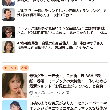
▽清潔感のあるカジュアル。（60代）
ゴルフで「一緒にラウンドしたい芸能人」ランキング 男
▽どんなファッションでも、着こなせてしまうから。木村
性1位は明石屋さんま、女性1位は？
さんが着れば、それがお洒落なモノに変わる。（40代）
▽大人のおしゃれをする方だから。（30代）
「トラック運転手が似合いそうな芸能人」3位は宇梶剛士
▽オシャレでかっこいいと思うから。（10代）
さん、2位は哀川翔さん…1位は「見た目からして」「体力
ありそう」
▽ちょっとロックなテイストもあり、センスが良くてカッ
47都道府県別 自慢の出身芸能人 山口県はやす子さん
コいいから！（50代）
福島県は西田敏行さん 茨城県は磯山さやかさん
▽アメカジスタイルが好きだから。（40代）
エンタメ
恋愛
最強グラマー声優・井口裕香 FLASHで表
紙・巻頭・ミニブックの大特集！ 体いじめる
最新ショット「お尻仕上がっている、と自負し
ています」「いくつになっても理想の身体でい
まいどなニュースエンタメ部
たい」
2026.08.07
白桃のような美尻がぷりん セクシーバニーや
オレンジビキニでミニマムグラマラスな肢体が