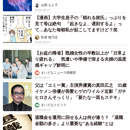
ごい」
山岡 もと子
2026.08.07
【漫画】大学生息子の「頼れる彼氏」っぷりを
4/4
見て母は絶句 「起きなよ、遅刻するよ」っ
て…あなた毎朝私が起こしてますけど？笑
一緒に街を歩きたいと思うファッションの男性芸能人ランキング一位は
目黒連 ※画像はイメージです (taka/stock.adobe.com/)
松波 穂乃圭
2026.08.07
【出典】
【お盆の帰省】既婚女性の半数以上が「日常よ
▽リシャール／一緒に街を歩きたいと思うファッションの
り疲れる」 気遣いや準備で深まる夫婦の温度
男性芸能人に関するアンケート
感ギャップ鮮明に
https://www.reshal.jp/
まいどなニュース情報部
2026.08.07
▽株式会社NEXER
父は「エミー賞」主演男優賞の真田広之 31歳
https://www.nexer.co.jp/
イケメン俳優が長髪ヒゲのワイルド近影「ガチ
ヒロさんそっくり」「新たな一面もステキ」
まいどなトピック
2026.08.07
退職金を運用に回せる人は何が違う？ 「退職
金額の多さ」より重要な“ある経験”とは