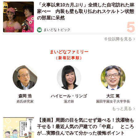
「火事以来10カ月ぶり」全焼した自宅訪れた林
▽クールでカッコ良さそう。（30代）
家ぺー 内装も壁も取り払われスケルトン状態
▽スーツが似合いそうだから。（60代）
の部屋に呆然
▽すきなタイプのスタイルでなんでも似合いそうだから。
まいどなトピック
（30代）
６位以降を見る
【同率6位 竹野内豊（10票）】
まいどなファミリー
（新着記事順）
▽イケおじだと思いました。（20代）
▽派手ではなくナチュラルで自然なファッションをしてい
そうなので。（50代）
▽きれいめな大人なファッションを着こなしてそうだか
森岡 浩
ハイヒール・リンゴ
大江 篤
ら。（40代）
姓氏研究家
漫才師
園田学園女子大学学長
もっと見る
【同率6位 菅田将暉（10票）】
【漫画】周囲の目を気にせず遊べる！洗濯物も
干せる！最近人気の戸建ての「中庭」 ところ
▽おしゃれな男性芸能人といえば一番に思い浮かぶ人だか
が…実際住んでみて分かった後悔ポイント