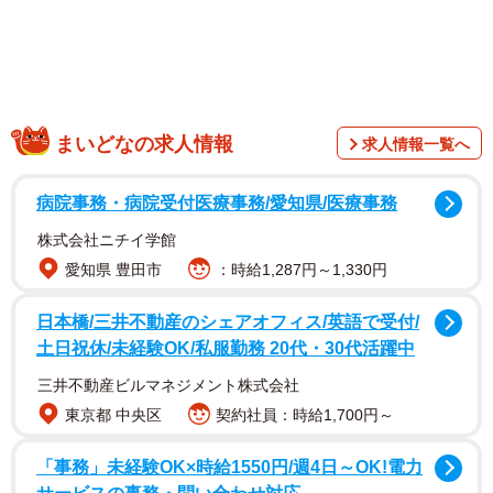
まいどなの求人情報
求人情報一覧へ
病院事務・病院受付医療事務/愛知県/医療事務
株式会社ニチイ学館
愛知県 豊田市
：時給1,287円～1,330円
日本橋/三井不動産のシェアオフィス/英語で受付/
土日祝休/未経験OK/私服勤務 20代・30代活躍中
三井不動産ビルマネジメント株式会社
2/4
東京都 中央区
契約社員：時給1,700円～
一緒に街を歩きたいと思うファッションの男性芸能人ランキング（提供
「事務」未経験OK×時給1550円/週4日～OK!電力
画像）