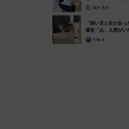
梨木 香奈
「飼い主と目があっ
爆笑「あ、人間がい
行橋 友