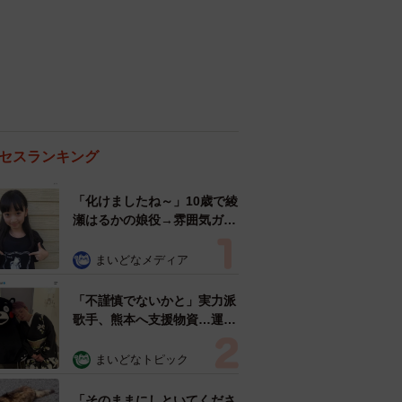
セスランキング
「化けましたね～」10歳で綾
瀬はるかの娘役→雰囲気ガラ
リの18歳に成長 「メイクで
雰囲気が」「宝塚に入れそ
まいどなメディア
う」
「不謹慎でないかと」実力派
歌手、熊本へ支援物資…運搬
トラックの車体デザインにた
めらい 「痛いほど伝わる」
まいどなトピック
「行動され立派」
「そのままにしといてくださ