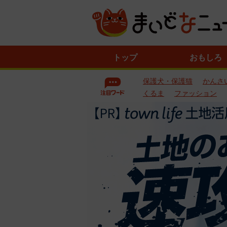
ニ
トップ
おもしろ
ュ
ー
保護犬・保護猫
かんさ
ス
一
くるま
ファッション
覧