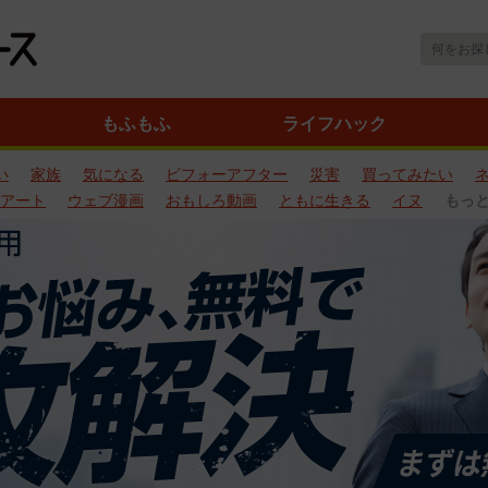
もふもふ
ライフハック
い
家族
気になる
ビフォーアフター
災害
買ってみたい
アート
ウェブ漫画
おもしろ動画
ともに生きる
イヌ
もっ