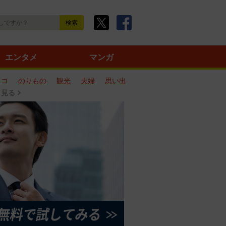
エンタメ
マンガ
ネコ
のりもの
観光
夫婦
思い出
と見る