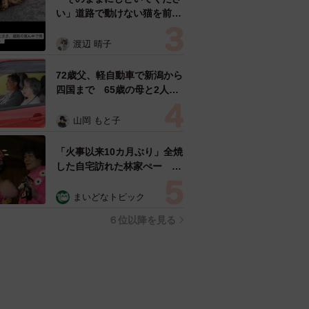
い」道路で動けない猫を前に
返された一言… 懸命に生き
ようとした4日間 「命の重
渡辺 晴子
さはみんな同じ」保護団体代
表の訴え
72歳父、軽自動車で新潟から
四国まで 65歳の母と2人で
3泊4日の旅 パーキングの休
憩まで分刻み… 「大学生で
山岡 もと子
も組まねえよ！」
「火事以来10カ月ぶり」全焼
した自宅訪れた林家ぺー 内
装も壁も取り払われスケルト
ン状態の部屋に呆然
まいどなトピック
６位以降を見る