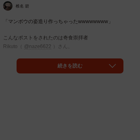
椎名 碧
「マンボウの姿造り作っちゃったwwwwwwww」
こんなポストをされたのは奇食崇拝者
Rikuto（
@naze6622
）さん。
投稿された写真には、美しく盛り付けられた、巨大なマン
続きを読む
ボウの“姿造り”が写っています。そのインパクトと発想力に
SNS上では驚きと爆笑の声が多数寄せられました。
「マンボウの姿造りってマジか…」
「発想も見た目もすごすぎて笑うしかない」
「解体からここまで持ってくるのすごすぎる」
「次はマンタでお願いしたい」
まさかのマンボウの姿造りのポストをされた奇食崇拝者