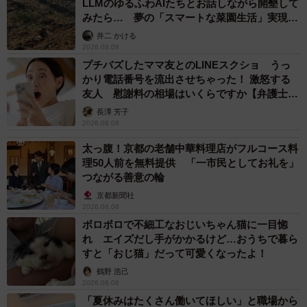
LLMのゆるふわAIたちとお話しながら開墾して
みたら… 夢の「スマートな菜園生活」実現な
るか
井二 かける
2026.08.08
プチバズしたママ友とのLINEスクショ うっ
かり電話番号を流出させちゃった！ 激怒する
友人 慰謝料の相場はいくらですか【弁護士が
解説】
長澤 芳子
2026.08.08
太っ腹！京都の老舗中華料理店がフルコース料
理50人前を無料提供 「一市民としてお礼を」
つながる善意の輪
京都新聞社
2026.08.08
ボロボロで不細工なおじいちゃん猫に一目惚
れ エイズだし手がかかるけど…おうちで暮ら
すと「おじ猫」だって可愛くなったよ！
鶴野 浩己
2026.08.08
「夏休みはたくさん働いてほしい」と職場から