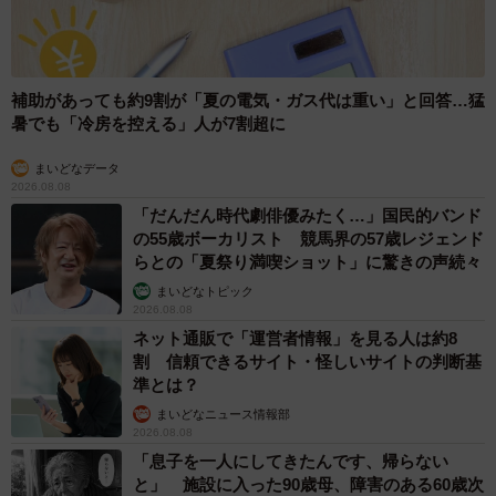
補助があっても約9割が「夏の電気・ガス代は重い」と回答…猛
暑でも「冷房を控える」人が7割超に
まいどなデータ
2026.08.08
「だんだん時代劇俳優みたく…」国民的バンド
の55歳ボーカリスト 競馬界の57歳レジェンド
らとの「夏祭り満喫ショット」に驚きの声続々
まいどなトピック
2026.08.08
ネット通販で「運営者情報」を見る人は約8
割 信頼できるサイト・怪しいサイトの判断基
準とは？
まいどなニュース情報部
2026.08.08
「息子を一人にしてきたんです、帰らない
と」 施設に入った90歳母、障害のある60歳次