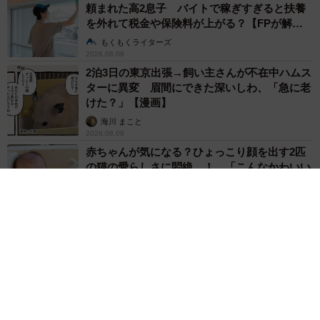
頼まれた高2息子 バイトで稼ぎすぎると扶養
を外れて税金や保険料が上がる？【FPが解
説】
もくもくライターズ
2026.08.08
2泊3日の東京出張→飼い主さんが不在中ハムス
ターに異変 眉間にできた深いしわ、「急に老
けた？」【漫画】
海川 まこと
2026.08.08
赤ちゃんが気になる？ひょっこり顔を出す2匹
の猫の愛らしさに悶絶…！ 「こんなかわいい
構図あります？」「ベストショットすぎる！」
梨木 香奈
2026.08.08