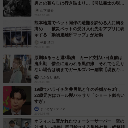
6/6
男との暮らしは行き詰まり…【司法書士の現場
から】
山下 静香
浴槽の中からこんにちはするマンボウ（提供：奇食崇拝者 Rikutoさん）
2026.08.08
熊本地震でペット同伴の避難を諦める人に胸を
「解体を終えてから姿造りを作るのにかかったのはおよそ
痛め… 被災ペットの受け入れ先をアプリに表
30分以内です。半身分、使える部位だけを使用しました」
示する「動物避難所マップ」が始動
平藤 清刀
2026.08.08
ーー難しかったですか？
原則ゆるっと週3勤務 カード支払い日直前は
「水分がとても多い身なので、刺身として切るのがやや難
鬼出勤 借金に追われる風俗嬢 それでも足り
ない場合は朝までガールズバー副業【現役キャ
しかったです。繊維質も独特でした」
ストに取材】
たかなし 亜妖
2026.08.08
ーー無事に完食できたのでしょうか？
19歳でハライチ岩井勇気と年の差婚から3年、
22歳元おはガール髪バッサリ「ショート似合い
「はい、姿造りは1日かけて完食しました。もちろん1人で
すぎ」
です」
まいどなメディア
2026.08.08
オフィスに置かれたウォーターサーバー 空の
ーー次に狙っている食材は？
2Lボトル持参し毎日給水する男性社員→総務担