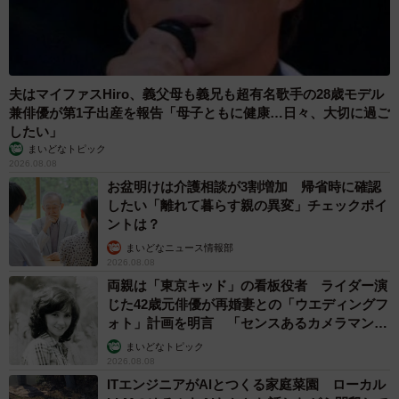
夫はマイファスHiro、義父母も義兄も超有名歌手の28歳モデル
兼俳優が第1子出産を報告「母子ともに健康…日々、大切に過ご
したい」
まいどなトピック
2026.08.08
お盆明けは介護相談が3割増加 帰省時に確認
したい「離れて暮らす親の異変」チェックポイ
ントは？
まいどなニュース情報部
2026.08.08
両親は「東京キッド」の看板役者 ライダー演
じた42歳元俳優が再婚妻との「ウエディングフ
ォト」計画を明言 「センスあるカメラマン求
む」
まいどなトピック
2026.08.08
ITエンジニアがAIとつくる家庭菜園 ローカル