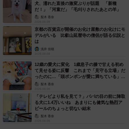
犬、濡れた直後の激変ぶりが話題 「新種
だ！」「河童だ」「毛刈りされたあとの羊」
梨木 香奈
2026.08.09
京都の百貨店が開催のお化け屋敷のお化けにモ
デルがいる 比叡山延暦寺の僧侶が語る伝説と
は
浅井 佳穂
2026.08.08
12歳の愛犬に変化 1歳息子の膝で甘える初め
て見せる姿に反響 これまで「見守る立場」だ
ったのに…「頭ポンポンが愛に満ちている」
「尊…」
梨木 香奈
3/6
2026.08.08
「テレビより私を見て？」パパの目の前に陣取
身の部分は水分量が多めのよう（提供：奇食崇拝者 Rikutoさん）
る犬に1.4万いいね あまりにも健気な熱烈ア
ピールのちょっと切ない結末
梨木 香奈
2026.08.08