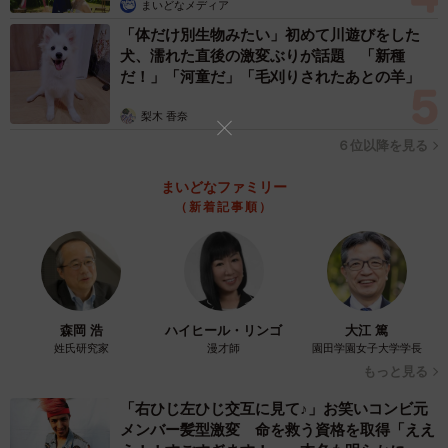
まいどなメディア
「体だけ別生物みたい」初めて川遊びをした
「マンボウを入手したら絶対に姿造りにしようとずっと思
犬、濡れた直後の激変ぶりが話題 「新種
っていたので、迷いなく実現しました。他に候補は一切な
だ！」「河童だ」「毛刈りされたあとの羊」
かったです！」
梨木 香奈
６位以降を見る
ーー調理はどのくらいの時間で？
まいどなファミリー
（新着記事順）
森岡 浩
ハイヒール・リンゴ
大江 篤
姓氏研究家
漫才師
園田学園女子大学学長
もっと見る
「右ひじ左ひじ交互に見て♪」お笑いコンビ元
メンバー髪型激変 命を救う資格を取得「ええ