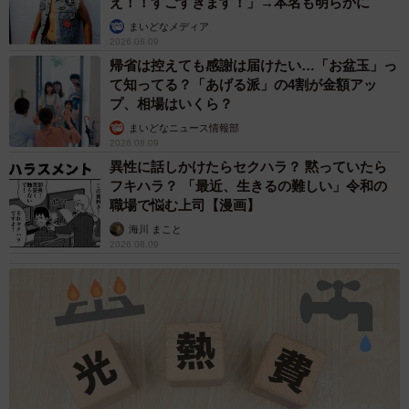
え！！すごすぎます！」→本名も明らかに
まいどなメディア
2026.08.09
帰省は控えても感謝は届けたい…「お盆玉」っ
て知ってる？「あげる派」の4割が金額アッ
プ、相場はいくら？
まいどなニュース情報部
2026.08.09
異性に話しかけたらセクハラ？ 黙っていたら
フキハラ？ 「最近、生きるの難しい」令和の
職場で悩む上司【漫画】
海川 まこと
2026.08.09
5/6
まさかの浴槽の中にマンボウ！（提供：奇食崇拝者 Rikutoさん）