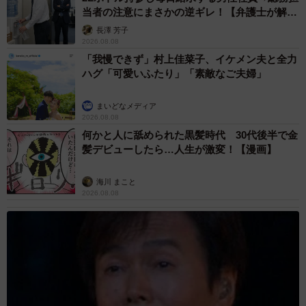
当者の注意にまさかの逆ギレ！【弁護士が解
「次はマンタを狙ってます」
説】
長澤 芳子
2026.08.08
「我慢できず」村上佳菜子、イケメン夫と全力
奇食崇拝者Rikutoさんは「奇食界隈でトップを目指して、
ハグ「可愛いふたり」「素敵なご夫婦」
これからもさまざまな食材や料理に挑戦していきます！」
と話してくれました。
まいどなメディア
2026.08.08
何かと人に舐められた黒髪時代 30代後半で金
奇食というジャンルに本気で挑み、インパクトと笑い、そ
髪デビューしたら…人生が激変！【漫画】
して探究心を届けてくれるRikutoさん。次回の投稿にも期
待が高まります！
海川 まこと
2026.08.08
マンボウの姿造り作っちゃったwwwwwwww
https://t.co/xu4uzwRjOo
pic.twitter.com/cSvBIRU7j3
— 奇食崇拝者Rikutо (@naze6622)
April 16, 2025