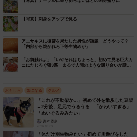
【写真】テーブルに乗り切らないほどの刺身盛りに
【写真】刺身をアップで見る
アニサキスに復讐を果たした男性が話題 どうやって？
「内部から焼かれろ下等生物めが」
「お前触れよ」「いやそれはちょっと」初めて見る巨大カ
ニにたじろぐ猫3匹 まるで人間のような譲り合いが話題
に
おもしろ
気になる
グルメ
「これが不動柴か…」初めて外を散歩した豆柴
→2分後、足元でうるうる 「かわいすぎる」
2/6
「ぬいぐるみみたい」
あまりにもボリューミーなマンボウの姿造り（提供：奇食崇拝者 Rikuto
梨木 香奈
さん）
2026.08.09
「体だけ別生物みたい」初めて川遊びをした