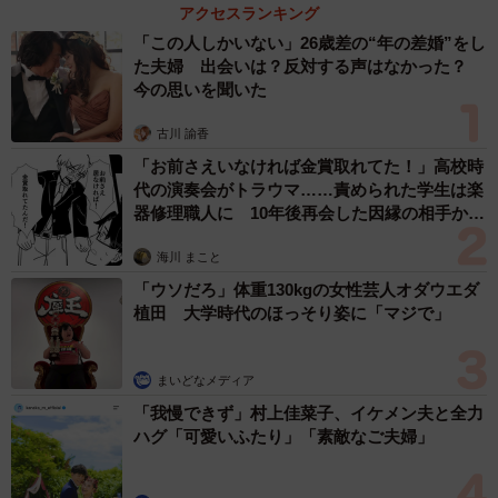
アクセスランキング
「この人しかいない」26歳差の“年の差婚”をし
た夫婦 出会いは？反対する声はなかった？
今の思いを聞いた
古川 諭香
「お前さえいなければ金賞取れてた！」高校時
代の演奏会がトラウマ……責められた学生は楽
器修理職人に 10年後再会した因縁の相手から
思わぬ申し出【漫画】
4/6
海川 まこと
美しく捌かれたマンボウ（提供：奇食崇拝者 Rikutoさん）
「ウソだろ」体重130kgの女性芸人オダウエダ
植田 大学時代のほっそり姿に「マジで」
ーー今回、マンボウを手に入れたのは？
まいどなメディア
「前から丸々のマンボウを狙っていたんです。今回ちょう
「我慢できず」村上佳菜子、イケメン夫と全力
ど入荷したと聞いて、迷わず購入に至りました」
ハグ「可愛いふたり」「素敵なご夫婦」
ーー姿造りにしよう！と思ったのは？