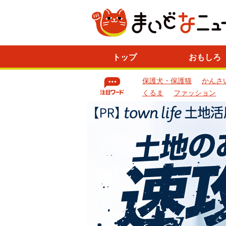
ニ
トップ
おもしろ
ュ
ー
保護犬・保護猫
かんさ
ス
一
くるま
ファッション
覧