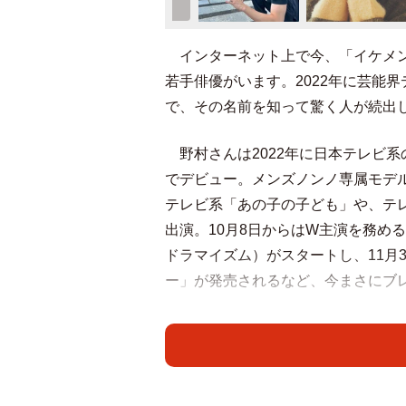
インターネット上で今、「イケメン
若手俳優がいます。2022年に芸能
で、その名前を知って驚く人が続出
野村さんは2022年に日本テレビ
でデビュー。メンズノンノ専属モデ
テレビ系「あの子の子ども」や、テ
出演。10月8日からはW主演を務め
ドラマイズム）がスタートし、11月3
ー」が発売されるなど、今まさにブ
そんな野村さんの父親は俳優の沢村
も多いようで、SNS上では「野村
村康太くんイケメンだなあと調べた
父さんにそっくり」など、驚きの声