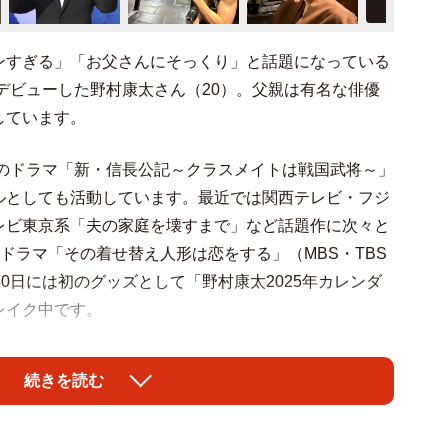
すぎる」「お父さんにそっくり」と話題になっている
界デビューした野村康太さん（20）。父親は有名な俳優
しています。
系のドラマ「新・信長公記～クラスメイトは戦国武将～」
ルとしても活動しています。最近では関西テレビ・フジ
レビ東京系「夫の家庭を壊すまで」など話題作に次々と
るドラマ「その着せ替え人形は恋をする」（MBS・TBS
0日には初のグッズとして「野村康太2025年カレンダ
レイク中です。
一樹さん。二人が親子だということを知らなかった人
続きを読む
康太さんが沢村一樹さんの息子って聞いてびっくり」「野
ら、沢村一樹さんの息子さんだった」「野村康太くんお
が上がっています。また、兄がモデルとして活躍する野