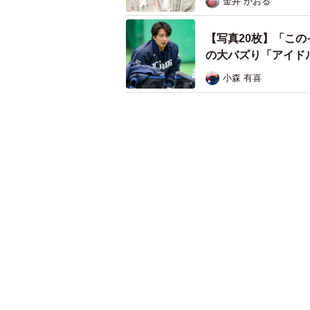
金井 かおる
【写真20枚】「こ
の大バズり「アイド
小森 有喜