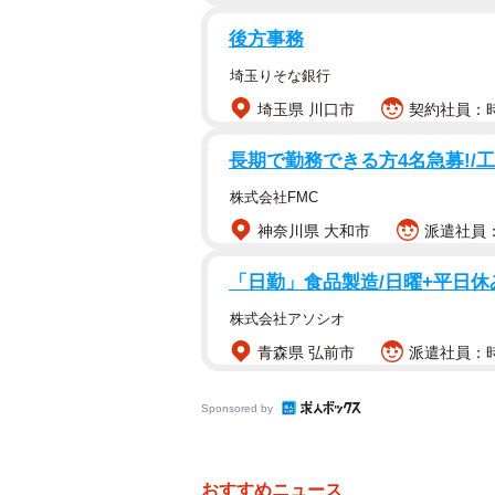
後方事務
埼玉りそな銀行
埼玉県 川口市
契約社員：時
長期で勤務できる方4名急募!/
株式会社FMC
神奈川県 大和市
派遣社員：時
「日勤」食品製造/日曜+平日休
株式会社アソシオ
青森県 弘前市
派遣社員：時
Sponsored by
おすすめニュース