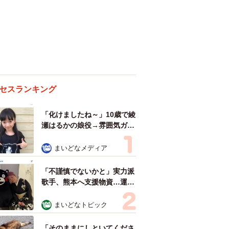
セスランキング
「化けましたね～」10歳で綾
瀬はるかの娘役→雰囲気ガラ
リの18歳に成長 「メイクで
雰囲気が」「宝塚に入れそ
まいどなメディア
う」
「不謹慎でないかと」実力派
歌手、熊本へ支援物資…運搬
トラックの車体デザインにた
めらい 「痛いほど伝わる」
まいどなトピック
「行動され立派」
「そのままにしといてくださ