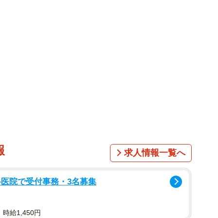
人も多く、SNSでは「野村大貴さん、野村康太さん兄弟
形でびっくり」などの反応が相次いでいます。
報
求人情報一覧へ
科医院で受付事務・3名募集
時給1,450円