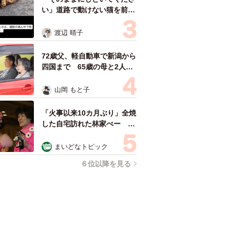
い」道路で動けない猫を前に
返された一言… 懸命に生き
ようとした4日間 「命の重
渡辺 晴子
さはみんな同じ」保護団体代
表の訴え
72歳父、軽自動車で新潟から
四国まで 65歳の母と2人で
3泊4日の旅 パーキングの休
憩まで分刻み… 「大学生で
山岡 もと子
も組まねえよ！」
「火事以来10カ月ぶり」全焼
した自宅訪れた林家ぺー 内
装も壁も取り払われスケルト
ン状態の部屋に呆然
まいどなトピック
６位以降を見る