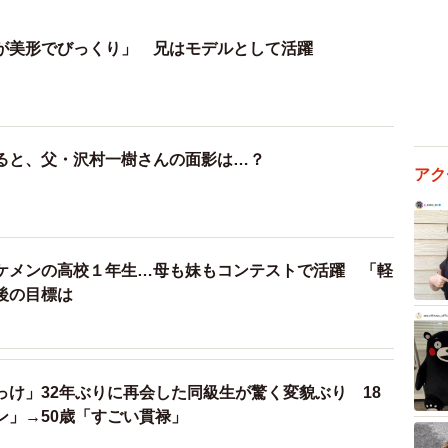
が美形でびっくり」 兄はモデルとして活躍
ると、父・沢村一樹さんの面影は…？
アク
ケメンの高校１年生…母も妹もコンテストで活躍 「軽
後の目標は
っけ」32年ぶりに再会した同級生が驚く変貌ぶり 18
ン」→50歳「すごい貫禄」