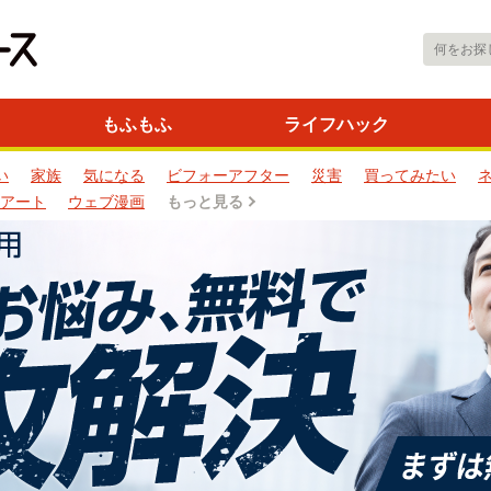
もふもふ
ライフハック
い
家族
気になる
ビフォーアフター
災害
買ってみたい
アート
ウェブ漫画
もっと見る