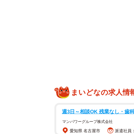
村大貴さん（24）ということに驚く
がイケメンすぎる」「家族全員が美
まいどなの求人情
週3日～相談OK 残業なし・歯
マンパワーグループ株式会社
愛知県 名古屋市
派遣社員：