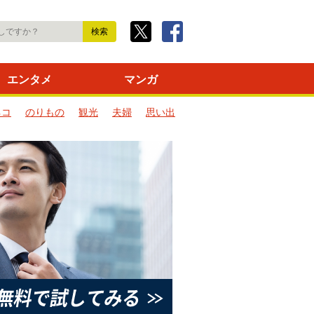
エンタメ
マンガ
ネコ
のりもの
観光
夫婦
思い出