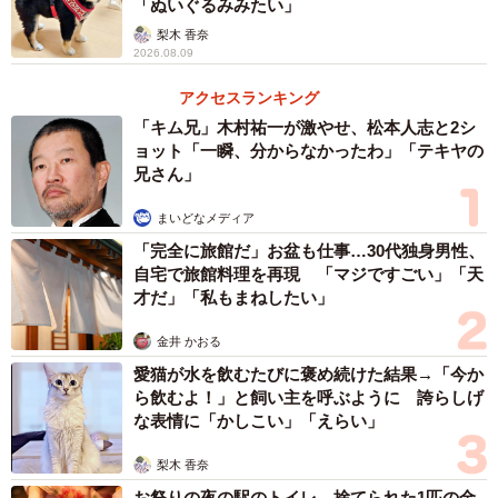
「ぬいぐるみみたい」
2/2
梨木 香奈
2026.08.09
普通の団子と比較しても大きさは一目瞭然、、（提供：猫柳はティーポ
ットが好きすぎるさん）
アクセスランキング
「キム兄」木村祐一が激やせ、松本人志と2シ
ーーお団子はどこで購入されたのですか？
ョット「一瞬、分からなかったわ」「テキヤの
兄さん」
「愛知県岡崎市にある、岡崎城公園内のひょうたんやで
まいどなメディア
す。花見の時期限定の販売で、購入しました」
「完全に旅館だ」お盆も仕事…30代独身男性、
自宅で旅館料理を再現 「マジですごい」「天
ーー購入されたきっかけは？
才だ」「私もまねしたい」
金井 かおる
「昔から有名だったので、一度は食べてみたいと思い買い
愛猫が水を飲むたびに褒め続けた結果→「今か
ました」
ら飲むよ！」と飼い主を呼ぶように 誇らしげ
な表情に「かしこい」「えらい」
ーー実物を手に取った時の感想は？
梨木 香奈
お祭りの夜の駅のトイレ 捨てられた1匹の金