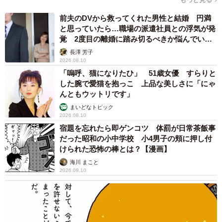
お花見日和ですね🍡
pic.twitter.com/0Y4ysuQkCT
前夫のDVから救ってくれた男性と結婚 円満
と思っていたら…職場の派遣社員との浮気が発
覚 2度目の離婚に踏み切るべきか悩んでいま
— 猫柳はティーポットが好きすぎる (@WT_nekoyanagi)
す【夫婦関係修復カウンセラーが解説】
長澤 芳子
April 7, 2025
2026.08.10
「嗚呼、猫になりたひ」 51歳女優 すらりと
した腕で愛猫を抱っこ 上品な美しさに「にゃ
んともウットリです」
まいどなトピック
2026.08.10
宿題を忘れたら即ゲンコツ 体罰が日常茶飯事
だった昭和の小中学校 小4男子の頬に押し付
けられた恐怖の棒とは？【漫画】
海川 まこと
2026.08.10