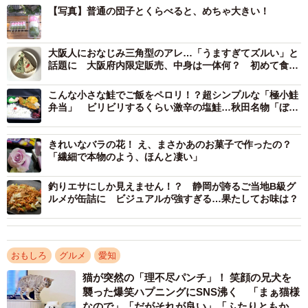
【写真】普通の団子とくらべると、めちゃ大きい！
大阪人におなじみ三角型のアレ…「うますぎてズルい」と
話題に 大阪府内限定販売、中身は一体何？ 初めて食べ
てみた
こんな小さな鮭でご飯をペロリ！？超シンプルな「極小鮭
弁当」 ビリビリするくらい激辛の塩鮭…秋田名物「ぼだ
っこ」はすごいぞ
きれいなバラの花！ え、まさかあのお菓子で作ったの？
「繊細で本物のよう、ほんと凄い」
釣りエサにしか見えません！？ 静岡が誇るご当地B級グ
ルメが缶詰に ビジュアルが強すぎる…果たしてお味は？
おもしろ
グルメ
愛知
猫が突然の「理不尽パンチ」！ 笑顔の兄犬を
襲った爆笑ハプニングにSNS沸く 「まぁ猫様
なので」「だがそれが良い」「ふたりともかわ