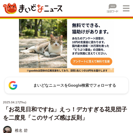
まいどなニュースをGoogle検索でフォローする
2025.04.17(Thu)
「お花見日和ですね」えっ！デカすぎる花見団子
を二度見「このサイズ感は反則」
椎名 碧