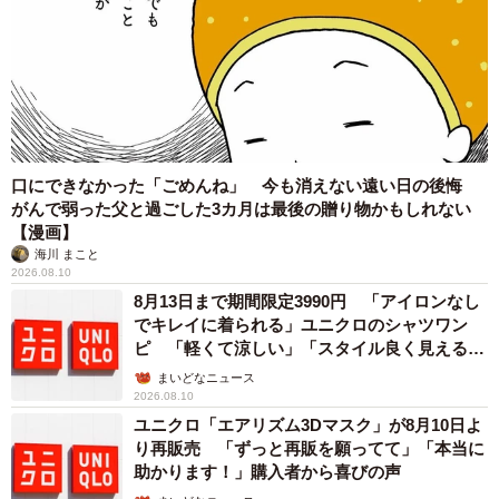
口にできなかった「ごめんね」 今も消えない遠い日の後悔
がんで弱った父と過ごした3カ月は最後の贈り物かもしれない
【漫画】
海川 まこと
2026.08.10
8月13日まで期間限定3990円 「アイロンなし
でキレイに着られる」ユニクロのシャツワン
ピ 「軽くて涼しい」「スタイル良く見える」
の声
まいどなニュース
2026.08.10
ユニクロ「エアリズム3Dマスク」が8月10日よ
り再販売 「ずっと再販を願ってて」「本当に
助かります！」購入者から喜びの声