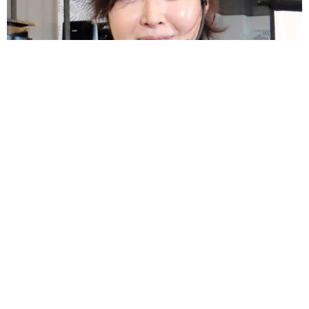
リュウジさん「料理研究家に出来るのはこれくらい」 熊本応
援の姿に「立派な金額」「ありがとう」「頭が上がりません」
まいどなトピック
2026.08.10
ボロボロな外観のかに太郎 名物メニュ−500円
の北海道の料理店が営業再開 90歳初代店主が
接客する日も
中将 タカノリ
2026.08.10
平成ギャル界のカリスマRumi 心ない言葉に
傷ついたコロナ禍 「ホンマでっか!?TV」から
朝ドラへ 「アンチを見返す日がキター！」