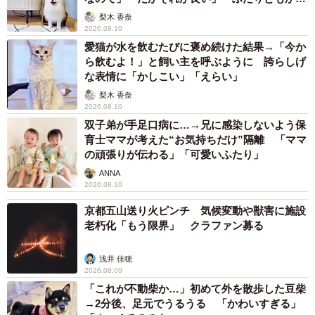
いいね」
梨木 香奈
2026.08.10
愛猫が水を飲むたびに褒め続けた結果→「今か
ら飲むよ！」と飼い主を呼ぶように 誇らしげ
な表情に「かしこい」「えらい」
梨木 香奈
2026.08.10
双子弟が手足口病に…→兄に感染しないよう保
育士ママが考えた“お気持ちだけ”隔離 「ママ
の頑張りが伝わる」「可愛いふたり」
ANNA
2026.08.10
京都五山送り火ピンチ 気候変動や獣害に施設
老朽化「もう限界」 クラファン募る
浅井 佳穂
2026.08.09
「これが不動柴か…」初めて外を散歩した豆柴
→2分後、足元でうるうる 「かわいすぎる」