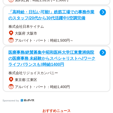
契約社員：時給1,023円～1,500円
「高時給・日払い可能!」鉄筋工場での事務作業
のスタッフ/20代から30代活躍中!/空調完備
株式会社日本ケイテム
大阪府 大阪市
アルバイト・パート：時給1,500円～
医療事務/絶賛募集中昭和医科大学江東豊洲病院
の医療事務 未経験からスペシャリストへ!ワーク
ライフバランスも!/時給1400円
1/2
株式会社リジョイスカンパニー
お花見団子にしては大きすぎるお団子！（提供：猫柳はティーポットが
東京都 江東区
好きすぎるさん）
アルバイト・パート：時給1,400円
Sponsored by
おすすめニュース