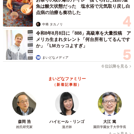
「予想より大きい！一人で食べきれるか？でした」
魚は酸欠状態だった 塩水浴で元気取り戻し白
点病の治療も奏功した
ーー実際どれくらいのサイズでしょうか？
中将 タカノリ
「握りこぶし大のだんごが3つ並んで800gはあるそうで
令和8年8月8日に「888」高級車を大量投稿 ア
メリカ生まれタレント「何台所有してるんです
す。撮影時も手がプルプル震え、片手で持つ甘味の重さと
か」「LMカッコよすぎ」
は思えませんでした」
まいどなメディア
ーー完食できましたか？
６位以降を見る
まいどなファミリー
「一人で完食した結果、お腹がはち切れるかと思いまし
（新着記事順）
た。皆さんでシェアするのがおすすめです」
大迫力のサイズ感とインパクト抜群のこのお団子。花見の
季節限定という特別感もあって、一度は手にしてみたくな
る逸品ですね。岡崎城公園に行かれる際は、ぜひチャレン
森岡 浩
ハイヒール・リンゴ
大江 篤
姓氏研究家
漫才師
園田学園女子大学学長
ジしてみてはいかがでしょうか。
もっと見る