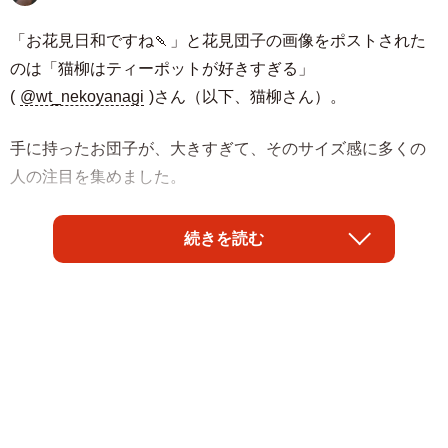
「お花見日和ですね🍡」と花見団子の画像をポストされた
のは「猫柳はティーポットが好きすぎる」
(
@wt_nekoyanagi
)さん（以下、猫柳さん）。
手に持ったお団子が、大きすぎて、そのサイズ感に多くの
人の注目を集めました。
「デカすぎて笑った」
続きを読む
「このサイズ感は反則」
「どうやって食べるんだろう？」
「お花見にピッタリのお団子ですね」
投稿には、驚きのコメントが多数寄せられました。ポスト
をされた猫柳さんにお話を聞きました。