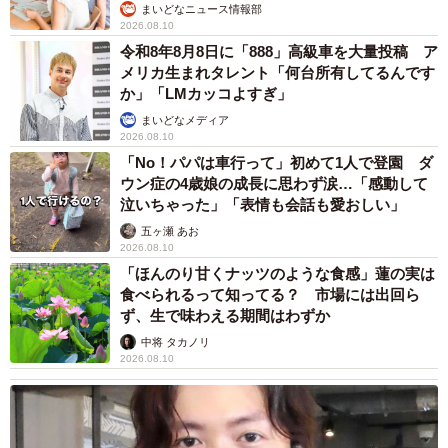
まいどなニュース情報部
2026.08.10
令和8年8月8日に「888」高級車を大量投稿 ア
メリカ生まれタレント「何台所有してるんです
か」「LMカッコよすぎ」
まいどなメディア
2026.08.10
「No！パパは車行って」初めて1人で登園 ダ
ウン症の4歳娘の成長に思わず涙…「感動して
泣いちゃった」「表情も会話も愛おしい」
五ヶ瀬 あお
2026.08.10
「ほんのり甘くナッツのような食感」蓮の実は
食べられるって知ってる？ 市場には出回ら
ず、生で味わえる期間はわずか
中将 タカノリ
2026.08.10