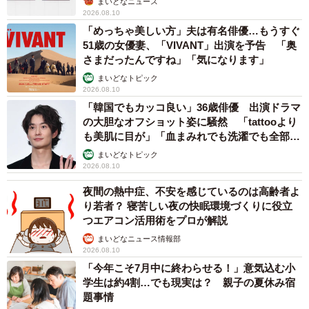
まいどなニュース
2026.08.10
「めっちゃ美しい方」夫は有名俳優…もうすぐ
51歳の女優妻、「VIVANT」出演を予告 「奥
さまだったんですね」「気になります」
まいどなトピック
2026.08.10
「韓国でもカッコ良い」36歳俳優 出演ドラマ
の大胆なオフショット姿に騒然 「tattooより
も美肌に目が」「血まみれでも洗濯でも全部か
っこいい」
まいどなトピック
2026.08.10
夜間の熱中症、不安を感じているのは高齢者よ
り若者？ 寝苦しい夜の快眠環境づくりに役立
つエアコン活用術をプロが解説
まいどなニュース情報部
2026.08.10
「今年こそ7月中に終わらせる！」意気込む小
学生は約4割…でも現実は？ 親子の夏休み宿
題事情