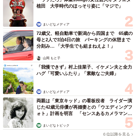
植田 大学時代のほっそり姿に「マジで」
まいどなメディア
72歳父、軽自動車で新潟から四国まで 65歳の
母と2人で3泊4日の旅 パーキングの休憩まで
分刻み… 「大学生でも組まねえよ！」
山岡 もと子
「我慢できず」村上佳菜子、イケメン夫と全力
ハグ「可愛いふたり」「素敵なご夫婦」
まいどなメディア
両親は「東京キッド」の看板役者 ライダー演
じた42歳元俳優が再婚妻との「ウエディングフ
ォト」計画を明言 「センスあるカメラマン求
む」
まいどなトピック
６位以降を見る