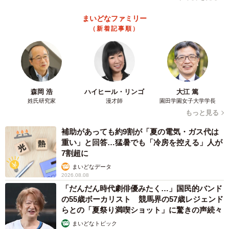
まいどなファミリー
（新着記事順）
森岡 浩
ハイヒール・リンゴ
大江 篤
姓氏研究家
漫才師
園田学園女子大学学長
もっと見る
補助があっても約9割が「夏の電気・ガス代は
重い」と回答…猛暑でも「冷房を控える」人が
7割超に
まいどなデータ
2026.08.08
「だんだん時代劇俳優みたく…」国民的バンド
の55歳ボーカリスト 競馬界の57歳レジェンド
らとの「夏祭り満喫ショット」に驚きの声続々
まいどなトピック