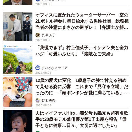
2026.08.08
オフィスに置かれたウォーターサーバー 空の
2Lボトル持参し毎日給水する男性社員→総務担
当者の注意にまさかの逆ギレ！【弁護士が解
説】
長澤 芳子
2026.08.08
「我慢できず」村上佳菜子、イケメン夫と全力
ハグ「可愛いふたり」「素敵なご夫婦」
まいどなメディア
2026.08.08
12歳の愛犬に変化 1歳息子の膝で甘える初め
て見せる姿に反響 これまで「見守る立場」だ
ったのに…「頭ポンポンが愛に満ちている」
「尊…」
梨木 香奈
2026.08.08
夫はマイファスHiro、義父母も義兄も超有名歌
手の28歳モデル兼俳優が第1子出産を報告「母
子ともに健康…日々、大切に過ごしたい」