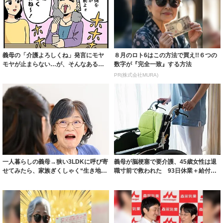
義母の「介護よろしくね」発言にモヤ
８月のロト6はこの方法で買え!!６つの
モヤが止まらない…が、そんなある
数字が『完全一致』する方法
日！ 義父のお...
PR(株式会社MURA)
一人暮らしの義母→狭い3LDKに呼び寄
義母が脳梗塞で要介護、45歳女性は退
せてみたら、家族ぎくしゃく“生き地
職寸前で救われた 93日休業＋給付最
獄”…し...
大107...