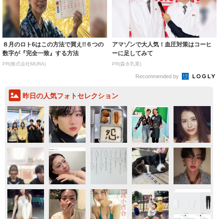
８月のロト6はこの方法で買え!!６つの
アマゾンで大人気！血圧対策はコーヒ
数字が『完全一致』する方法
ーに足してみて
PR(株式会社MURA)
PR(森永乳業)
Recommended by
昨日の人気フォトセレクション