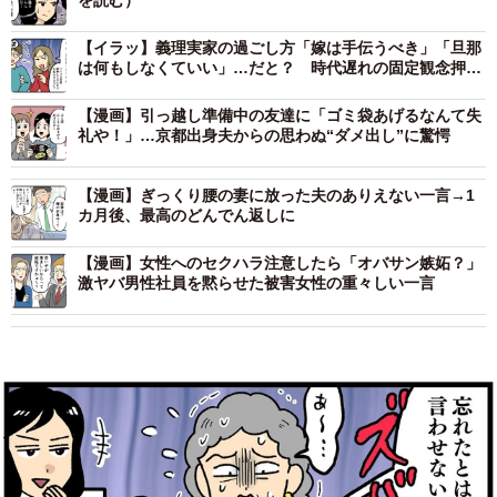
を読む）
【イラッ】義理実家の過ごし方「嫁は手伝うべき」「旦那
は何もしなくていい」…だと？ 時代遅れの固定観念押し
付ける母に言い返した一言
【漫画】引っ越し準備中の友達に「ゴミ袋あげるなんて失
礼や！」…京都出身夫からの思わぬ“ダメ出し”に驚愕
【漫画】ぎっくり腰の妻に放った夫のありえない一言→1
カ月後、最高のどんでん返しに
【漫画】女性へのセクハラ注意したら「オバサン嫉妬？」
激ヤバ男性社員を黙らせた被害女性の重々しい一言