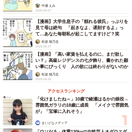
中瀬 えみ
2026.08.07
【漫画】大学生息子の「頼れる彼氏」っぷりを
見て母は絶句 「起きなよ、遅刻するよ」っ
て…あなた毎朝私が起こしてますけど？笑
松波 穂乃圭
2026.08.07
【漫画】「高い家賃を払えるのに、まだ欲し
い？」高級レジデンスの七夕飾り、書かれた願
い事にびっくり 人の欲には終わりがないのか
松波 穂乃圭
2026.08.06
アクセスランキング
「化けましたね～」10歳で綾瀬はるかの娘役→
雰囲気ガラリの18歳に成長 「メイクで雰囲気
が」「宝塚に入れそう」
まいどなメディア
「ウソだろ」体重130kgの女性芸人オダウエダ