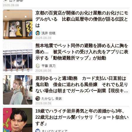
山下 静香
2026.08.08
京都の百貨店が開催のお化け屋敷のお化けにモ
デルがいる 比叡山延暦寺の僧侶が語る伝説と
は
浅井 佳穂
2026.08.08
熊本地震でペット同伴の避難を諦める人に胸を
痛め… 被災ペットの受け入れ先をアプリに表
示する「動物避難所マップ」が始動
平藤 清刀
2026.08.08
原則ゆるっと週3勤務 カード支払い日直前は
鬼出勤 借金に追われる風俗嬢 それでも足り
ない場合は朝までガールズバー副業【現役キャ
ストに取材】
たかなし 亜妖
2026.08.08
19歳でハライチ岩井勇気と年の差婚から3年、
22歳元おはガール髪バッサリ「ショート似合い
すぎ」
まいどなメディア