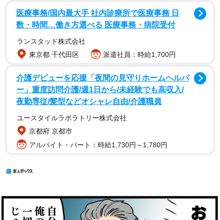
医療事務/国内最大手 社内診療所で医療事務 日
数・時間…働き方選べる 医療事務・病院受付
ランスタッド株式会社
東京都 千代田区
派遣社員：時給1,700円
介護デビューを応援「夜間の見守りホームヘルパ
ー」重度訪問介護/週1日から/未経験でも高収入/
夜勤専従/髪型などオシャレ自由/介護職員
ユースタイルラボラトリー株式会社
京都府 京都市
アルバイト・パート：時給1,730円～1,780円