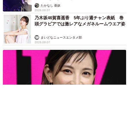
たかなし 亜妖
2026.08.07
乃木坂46賀喜遥香 5年ぶり週チャン表紙 巻
頭グラビアでは激レアなメガネルームウエア姿
まいどなニュースエンタメ部
2026.08.07
3児の母 43歳女優の肩見せコーデでファンざわざわ 「色っ
ぽすぎて思わず二度見」「むっかしからずっと可愛い」