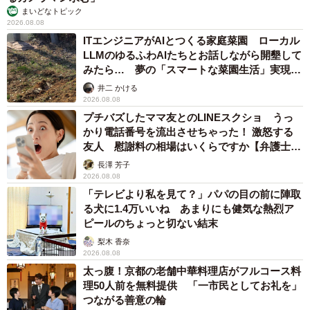
まいどなトピック
2026.08.08
ITエンジニアがAIとつくる家庭菜園 ローカル
LLMのゆるふわAIたちとお話しながら開墾して
みたら… 夢の「スマートな菜園生活」実現な
るか
井二 かける
2026.08.08
プチバズしたママ友とのLINEスクショ うっ
かり電話番号を流出させちゃった！ 激怒する
友人 慰謝料の相場はいくらですか【弁護士が
解説】
長澤 芳子
2026.08.08
「テレビより私を見て？」パパの目の前に陣取
る犬に1.4万いいね あまりにも健気な熱烈ア
ピールのちょっと切ない結末
梨木 香奈
2026.08.08
太っ腹！京都の老舗中華料理店がフルコース料
理50人前を無料提供 「一市民としてお礼を」
つながる善意の輪