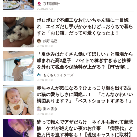
京都新聞社
2026.08.08
ボロボロで不細工なおじいちゃん猫に一目惚
れ エイズだし手がかかるけど…おうちで暮ら
すと「おじ猫」だって可愛くなったよ！
鶴野 浩己
2026.08.08
「夏休みはたくさん働いてほしい」と職場から
頼まれた高2息子 バイトで稼ぎすぎると扶養
を外れて税金や保険料が上がる？【FPが解
説】
もくもくライターズ
2026.08.08
赤ちゃんが気になる？ひょっこり顔を出す2匹
の猫の愛らしさに悶絶…！ 「こんなかわいい
構図あります？」「ベストショットすぎる！」
梨木 香奈
2026.08.08
酔って転んでアザだらけ ネイルも折れて超悲
惨 ケガが絶えない夜のお仕事 「病院代」と
数万円を渡す神客も！【現役キャストに取材】