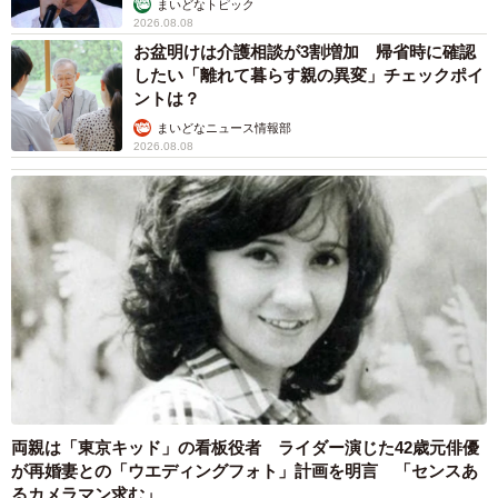
まいどなトピック
2026.08.08
お盆明けは介護相談が3割増加 帰省時に確認
したい「離れて暮らす親の異変」チェックポイ
ントは？
まいどなニュース情報部
2026.08.08
両親は「東京キッド」の看板役者 ライダー演じた42歳元俳優
が再婚妻との「ウエディングフォト」計画を明言 「センスあ
るカメラマン求む」