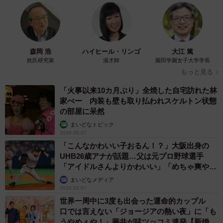
森岡 浩
ハイヒール・リンゴ
大江 篤
姓氏研究家
漫才師
園田学園女子大学学長
もっと見る
「火事以来10カ月ぶり」全焼した自宅訪れた林
家ぺー 内装も壁も取り払われスケルトン状態
の部屋に呆然
まいどなトピック
2026.08.07
「こんなかわいい子おるん！？」大阪出身の
UHB26歳アナが話題…父は元プロ野球選手
「アイドルさんよりかわいい」「めちゃ爽や
か」
まいどなメディア
2026.08.07
世界一周中に3度も出会った運命的カップル
口では言えない「ジョージアの熱い夜」に「も
うやめぇや！」藤井が猛ツッコミ連発【新婚さ