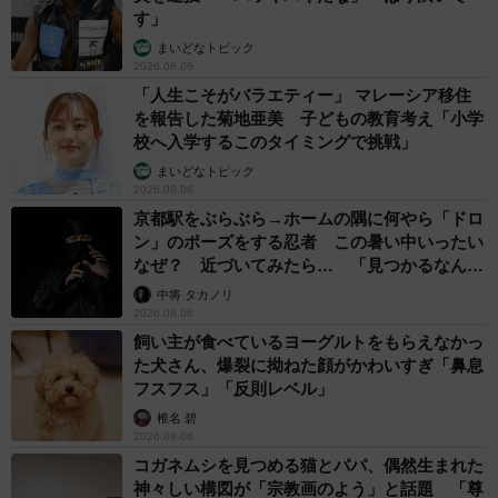
す」
まいどなトピック
2026.08.06
「人生こそがバラエティー」 マレーシア移住
を報告した菊地亜美 子どもの教育考え「小学
校へ入学するこのタイミングで挑戦」
まいどなトピック
2026.08.06
京都駅をぶらぶら→ホームの隅に何やら「ドロ
ン」のポーズをする忍者 この暑い中いったい
なぜ？ 近づいてみたら… 「見つかるなんて
未熟」
中将 タカノリ
2026.08.06
飼い主が食べているヨーグルトをもらえなかっ
た犬さん、爆裂に拗ねた顔がかわいすぎ「鼻息
フスフス」「反則レベル」
椎名 碧
2026.08.06
コガネムシを見つめる猫とパパ、偶然生まれた
神々しい構図が「宗教画のよう」と話題 「尊