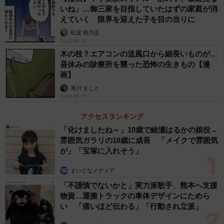
いね」…御三家を目指していたはずの家庭が消
えていく 限界を迎えた子を目の当りに
松波 穂乃圭
2026.08.05
木の枝？エアコンの送風口から細長いものが…
昼休みの診療所を襲った恐怖の生きもの【漫
画】
海川 まこと
2026.08.05
アクセスランキング
「化けましたね～」10歳で綾瀬はるかの娘役→
雰囲気ガラリの18歳に成長 「メイクで雰囲気
が」「宝塚に入れそう」
まいどなメディア
「不謹慎でないかと」実力派歌手、熊本へ支援
物資…運搬トラックの車体デザインにためら
い 「痛いほど伝わる」「行動され立派」