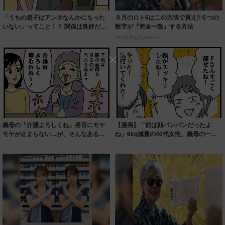
「うちの息子はアンタなんかにもった
８月のロト6はこの方法で買え!!６つの
いない」ってこと！？ 関係は良好だっ
数字が『完全一致』する方法
たはずなの...
PR(株式会社MURA)
義母の「介護よろしくね」発言にモヤ
【漫画】「前は顔パンパンだったよ
モヤが止まらない…が、そんなある
ね」6kg減量の40代女性、義母の一言
日！ 義父のお...
にモヤモヤ...