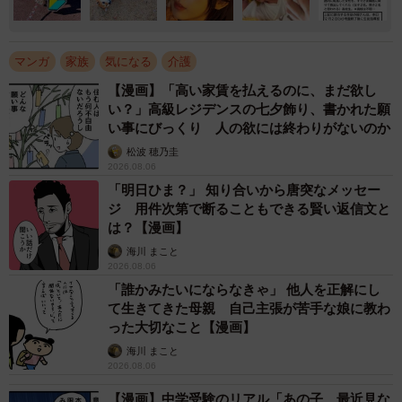
マンガ
家族
気になる
介護
【漫画】「高い家賃を払えるのに、まだ欲し
い？」高級レジデンスの七夕飾り、書かれた願
い事にびっくり 人の欲には終わりがないのか
松波 穂乃圭
2026.08.06
「明日ひま？」 知り合いから唐突なメッセー
ジ 用件次第で断ることもできる賢い返信文と
は？【漫画】
海川 まこと
2026.08.06
「誰かみたいにならなきゃ」 他人を正解にし
て生きてきた母親 自己主張が苦手な娘に教わ
った大切なこと【漫画】
海川 まこと
2026.08.06
【漫画】中学受験のリアル「あの子、最近見な