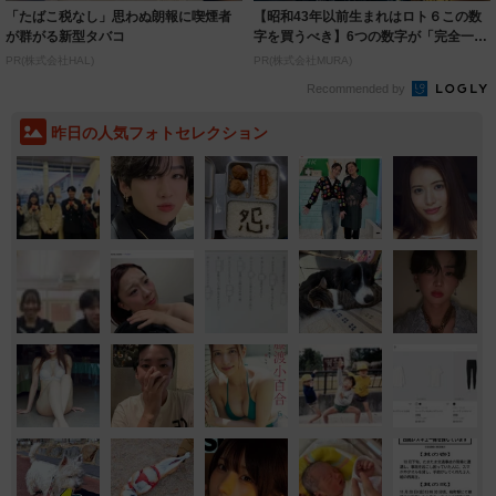
「たばこ税なし」思わぬ朗報に喫煙者
【昭和43年以前生まれはロト６この数
が群がる新型タバコ
字を買うべき】6つの数字が「完全一
致」する方...
PR(株式会社HAL)
PR(株式会社MURA)
Recommended by
昨日の人気フォトセレクション