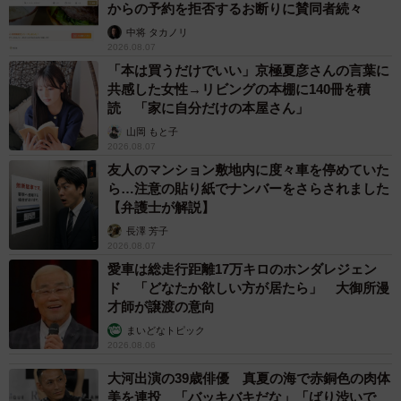
からの予約を拒否するお断りに賛同者続々
中将 タカノリ
2026.08.07
「本は買うだけでいい」京極夏彦さんの言葉に
共感した女性→リビングの本棚に140冊を積
読 「家に自分だけの本屋さん」
山岡 もと子
2026.08.07
友人のマンション敷地内に度々車を停めていた
ら…注意の貼り紙でナンバーをさらされました
【弁護士が解説】
長澤 芳子
2026.08.07
愛車は総走行距離17万キロのホンダレジェン
ド 「どなたか欲しい方が居たら」 大御所漫
才師が譲渡の意向
まいどなトピック
2026.08.06
大河出演の39歳俳優 真夏の海で赤銅色の肉体
美を連投 「バッキバキだな」「ばり渋いで