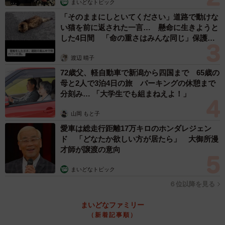
まいどなトピック
「そのままにしといてください」道路で動けな
い猫を前に返された一言… 懸命に生きようと
した4日間 「命の重さはみんな同じ」保護団
体代表の訴え
渡辺 晴子
72歳父、軽自動車で新潟から四国まで 65歳の
母と2人で3泊4日の旅 パーキングの休憩まで
分刻み… 「大学生でも組まねえよ！」
山岡 もと子
愛車は総走行距離17万キロのホンダレジェン
ド 「どなたか欲しい方が居たら」 大御所漫
才師が譲渡の意向
まいどなトピック
６位以降を見る
まいどなファミリー
（新着記事順）