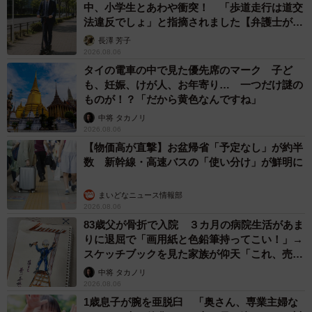
中、小学生とあわや衝突！ 「歩道走行は道交
法違反でしょ」と指摘されました【弁護士が解
説】
長澤 芳子
2026.08.06
タイの電車の中で見た優先席のマーク 子ど
も、妊娠、けが人、お年寄り… 一つだけ謎の
ものが！？「だから黄色なんですね」
中将 タカノリ
2026.08.06
【物価高が直撃】お盆帰省「予定なし」が約半
数 新幹線・高速バスの「使い分け」が鮮明に
まいどなニュース情報部
2026.08.06
83歳父が骨折で入院 ３カ月の病院生活があま
りに退屈で「画用紙と色鉛筆持ってこい！」→
スケッチブックを見た家族が仰天「これ、売れ
ますよ…」
中将 タカノリ
2026.08.06
1歳息子が腕を亜脱臼 「奥さん、専業主婦な