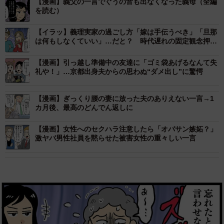
【漫画】義父の一言でぐうの音も出なくなった義母（全編
を読む）
【イラッ】義理実家の過ごし方「嫁は手伝うべき」「旦那
は何もしなくていい」…だと？ 時代遅れの固定観念押し
付ける母に言い返した一言
【漫画】引っ越し準備中の友達に「ゴミ袋あげるなんて失
礼や！」…京都出身夫からの思わぬ“ダメ出し”に驚愕
【漫画】ぎっくり腰の妻に放った夫のありえない一言→1
カ月後、最高のどんでん返しに
【漫画】女性へのセクハラ注意したら「オバサン嫉妬？」
激ヤバ男性社員を黙らせた被害女性の重々しい一言