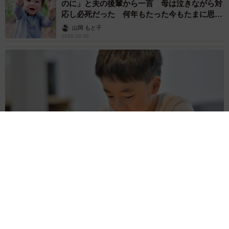
のに」と夫の後輩から一言 母は泣きながら対
応し必死だった 何年もたった今もたまに思い
出し…
山岡 もと子
2026.08.06
子どもの学校外の学習時間が11年で2割減少 「家庭学習0分
層」が約半数に達する深刻な実態と広がる学習格差
まいどなニュース情報部
2026.08.06
「事故物件」という言葉のイメージにとらわれ