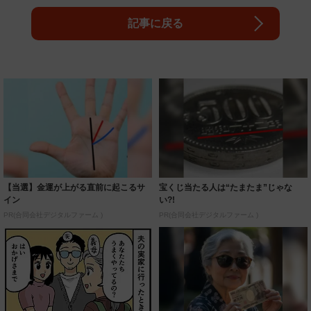
記事に戻る
【当選】金運が上がる直前に起こるサ
宝くじ当たる人は“たまたま”じゃな
イン
い?!
PR(合同会社デジタルファーム )
PR(合同会社デジタルファーム )