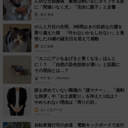
ん坊な元保護猫 最後は飼い主にダイブする姿
に「間違いなく犬」「完全に親子」と反響
梨木 香奈
2026.08.06
がんと片目の失明、3時間おきの壮絶な介護を
乗り越えた猫 「叶わないかもしれない」と覚
悟した19歳の誕生日を迎えて感動
古川 諭香
2026.08.06
「カニにアジをあげると青くなる」ほんと
に！？ 「自然の染色技術が凄い」と話題に
その理由とは…？
竹中 友一（RinToris）
2026.08.06
誰も求めていない職場の「謎マナー」、「過剰
な挨拶」や「お土産配り」を抑えた1位は？
やめられない理由は「周りの目」
まいどなデータ
2026.08.06
自転車通行可の歩道 電動キックボードで走行