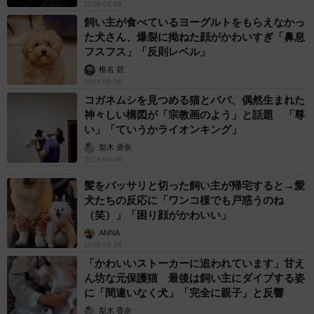
2026.08.06
飼い主が食べているヨーグルトをもらえなかっ
た犬さん、爆裂に拗ねた顔がかわいすぎ「鼻息
フスフス」「反則レベル」
椎名 碧
2026.08.06
コガネムシを見つめる猫とパパ、偶然生まれた
神々しい構図が「宗教画のよう」と話題 「尊
い」「ていうかライオンキング」
梨木 香奈
2026.08.06
髪をバッサリと切った飼い主が帰宅すると→愛
犬たちの反応に「ワンコ様でも戸惑うのね
（笑）」「困り顔がかわいい」
ANNA
2026.08.06
「かわいいストーカーに追われています」甘え
ん坊な元保護猫 最後は飼い主にダイブする姿
に「間違いなく犬」「完全に親子」と反響
梨木 香奈