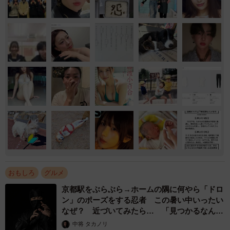
おもしろ
グルメ
京都駅をぶらぶら→ホームの隅に何やら「ドロ
ン」のポーズをする忍者 この暑い中いったい
なぜ？ 近づいてみたら… 「見つかるなんて
未熟」
中将 タカノリ