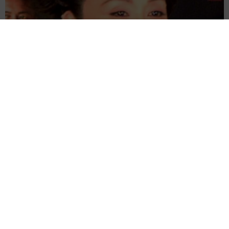
「わぁ…姐さん…」「永遠にお美しい」 大女優岩下志麻さ
ん、写真家のインスタに登場
まいどなメディア
2026.08.05
「ふざけてません…真剣です」京都の老舗和菓
子店 次はカブトムシの幼虫 職人が手がけた
ゲテモノ和菓子 見事な造形に「気持ち悪いく
らいリアル」
中将 タカノリ
2026.08.05
【漫画】中学受験のリアル「あの子、最近見な
いね」…御三家を目指していたはずの家庭が消
えていく 限界を迎えた子を目の当りに
松波 穂乃圭