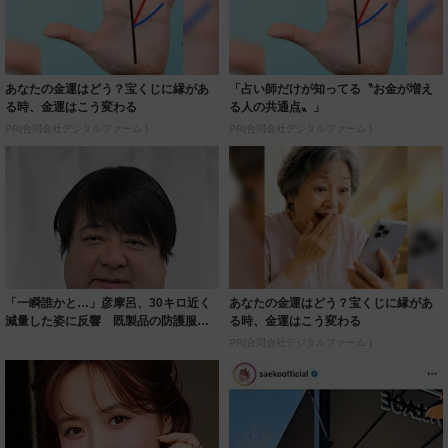
あなたの金運はどう？宝くじに縁があ
「占い師だけが知ってる〝お金が増え
る時、金運はこう変わる
る人の共通点〟」
PR(合同会社デジタルファーム )
PR(合同会社デジタルファーム )
「一瞬誰かと…」彦摩呂、30キロ近く
あなたの金運はどう？宝くじに縁があ
減量した姿に反響 既製品の防護服が
る時、金運はこう変わる
着られると...
PR(合同会社デジタルファーム )