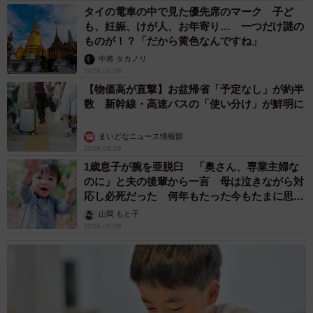
タイの電車の中で見た優先席のマーク 子ど
も、妊娠、けが人、お年寄り… 一つだけ謎の
ものが！？「だから黄色なんですね」
中将 タカノリ
2026.08.06
【物価高が直撃】お盆帰省「予定なし」が約半
数 新幹線・高速バスの「使い分け」が鮮明に
まいどなニュース情報部
2026.08.06
1歳息子が腕を亜脱臼 「奥さん、専業主婦な
のに」と夫の後輩から一言 母は泣きながら対
応し必死だった 何年もたった今もたまに思い
出し…
山岡 もと子
2026.08.06