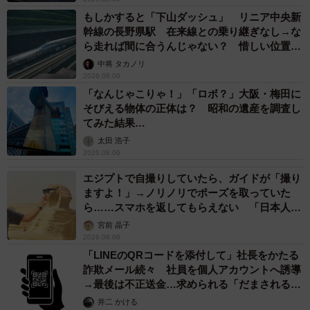
もしかすると「下山ダッシュ」 リニア中央新
幹線の長野県駅 在来線との乗り継ぎなし→な
ら走れば間に合うんじゃない？ 惜しい位置関
係が反響
中将 タカノリ
2026.08.06
「なんじゃこりゃ！」「ロボ？」大阪・梅田に
そびえる物体の正体は？ 昭和の遺産を調査し
てみた結果…
太田 浩子
2026.08.06
エジプトで自撮りしていたら、ガイドが「撮り
ますよ！」→ノリノリでポーズを取っていた
ら……スマホを返してもらえない 「日本人は
カモ代表かも」「私は6時間で3万円払った」
宮前 晶子
2026.08.06
「LINEのQRコードを添付して」社長をかたる
詐欺メール続々 社員を個人アカウントへ誘導
→最後は不正送金…求められる「だまされる前
提」の対策
井二 かける