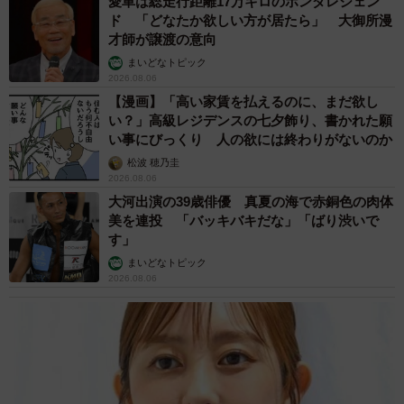
愛車は総走行距離17万キロのホンダレジェン
ド 「どなたか欲しい方が居たら」 大御所漫
才師が譲渡の意向
まいどなトピック
2026.08.06
【漫画】「高い家賃を払えるのに、まだ欲し
い？」高級レジデンスの七夕飾り、書かれた願
い事にびっくり 人の欲には終わりがないのか
松波 穂乃圭
2026.08.06
大河出演の39歳俳優 真夏の海で赤銅色の肉体
美を連投 「バッキバキだな」「ばり渋いで
す」
まいどなトピック
2026.08.06