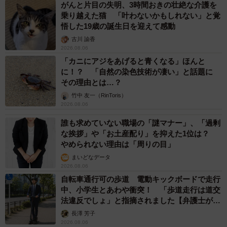
がんと片目の失明、3時間おきの壮絶な介護を
乗り越えた猫 「叶わないかもしれない」と覚
悟した19歳の誕生日を迎えて感動
古川 諭香
2026.08.06
「カニにアジをあげると青くなる」ほんと
に！？ 「自然の染色技術が凄い」と話題に
その理由とは…？
竹中 友一（RinToris）
2026.08.06
誰も求めていない職場の「謎マナー」、「過剰
な挨拶」や「お土産配り」を抑えた1位は？
やめられない理由は「周りの目」
まいどなデータ
2026.08.06
自転車通行可の歩道 電動キックボードで走行
中、小学生とあわや衝突！ 「歩道走行は道交
法違反でしょ」と指摘されました【弁護士が解
説】
長澤 芳子
2026.08.06