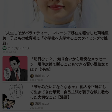
「人生こそがバラエティー」 マレーシア移住を報告した菊地亜
美 子どもの教育考え「小学校へ入学するこのタイミングで挑
戦」
まいどなトピック
2026.08.06
「明日ひま？」 知り合いから唐突なメッセー
ジ 用件次第で断ることもできる賢い返信文と
は？【漫画】
海川 まこと
2026.08.06
「誰かみたいにならなきゃ」 他人を正解にし
て生きてきた母親 自己主張が苦手な娘に教わ
った大切なこと【漫画】
海川 まこと
2026.08.06