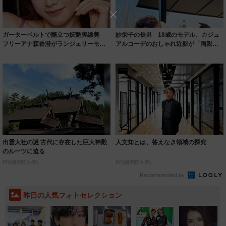
ガーターベルトで際立つ妖艶脚線美
紗栄子の長男 18歳のモデル、カジュ
フリーアナ森香澄がランジェリーモデ
アルコーデのおしゃれ近影が「両親の
ルに ｢PE...
いいとこ取...
出雲大社の謎 古代に存在した巨大神殿
人文知とは、答えなき領域の探究
のルーツに迫る
PR(國學院大學)
PR(國學院大學)
Recommended by
昨日の人気フォトセレクション