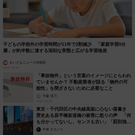
子どもの学校外の学習時間が11年で2割減少 「家庭学習0分
層」が約半数に達する深刻な実態と広がる学習格差
まいどなニュース情報部
2026.08.06
「事故物件」という言葉のイメージにとらわれ
ていませんか？ 不動産業者が語る「物件の可
能性」を閉ざさないために必要なこと
平藤 清刀
2026.08.06
東京・千代田区の中央線高架に心ない落書き
歴史ある昌平橋架道橋の被害に怒りの声 「何
も分かってないし、センスも古い」「罰則強化
して」
中将 タカノリ
2026.08.06