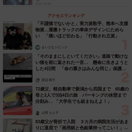
2026.08.06
アクセスランキング
「不謹慎でないかと」実力派歌手、熊本へ支援
物資…運搬トラックの車体デザインにためら
い 「痛いほど伝わる」「行動され立派」
まいどなトピック
「そのままにしといてください」道路で動けな
い猫を前に返された一言… 懸命に生きようと
した4日間 「命の重さはみんな同じ」保護団
体代表の訴え
渡辺 晴子
72歳父、軽自動車で新潟から四国まで 65歳の
母と2人で3泊4日の旅 パーキングの休憩まで
分刻み… 「大学生でも組まねえよ！」
山岡 もと子
83歳父が骨折で入院 ３カ月の病院生活があま
りに退屈で「画用紙と色鉛筆持ってこい！」→