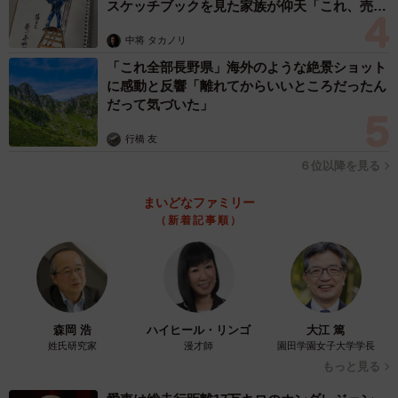
スケッチブックを見た家族が仰天「これ、売れ
ますよ…」
中将 タカノリ
「これ全部長野県」海外のような絶景ショット
に感動と反響「離れてからいいところだったん
だって気づいた」
行橋 友
６位以降を見る
まいどなファミリー
（新着記事順）
森岡 浩
ハイヒール・リンゴ
大江 篤
姓氏研究家
漫才師
園田学園女子大学学長
もっと見る