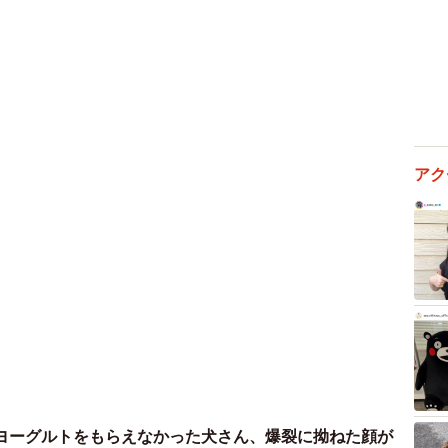
アク
2/7
すんとする福丸くん（画像提供：福丸さん）
か3日分のブラッシングで集まったものだといいます。
ッシングでお手入れをしてもらっている福丸くん。通常
すが、換毛期ともなるとそうはいきません。「この時期は
ヨーグルトをもらえなかった犬さん、爆裂に拗ねた顔が