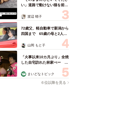
い」道路で動けない猫を前に
返された一言… 懸命に生き
ようとした4日間 「命の重
渡辺 晴子
さはみんな同じ」保護団体代
表の訴え
72歳父、軽自動車で新潟から
四国まで 65歳の母と2人で
3泊4日の旅 パーキングの休
憩まで分刻み… 「大学生で
山岡 もと子
も組まねえよ！」
「火事以来10カ月ぶり」全焼
した自宅訪れた林家ぺー 内
装も壁も取り払われスケルト
ン状態の部屋に呆然
まいどなトピック
６位以降を見る