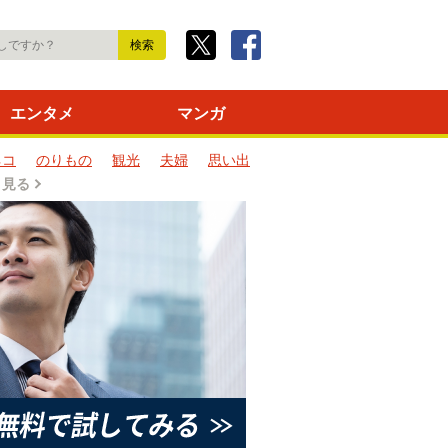
エンタメ
マンガ
ネコ
のりもの
観光
夫婦
思い出
と見る