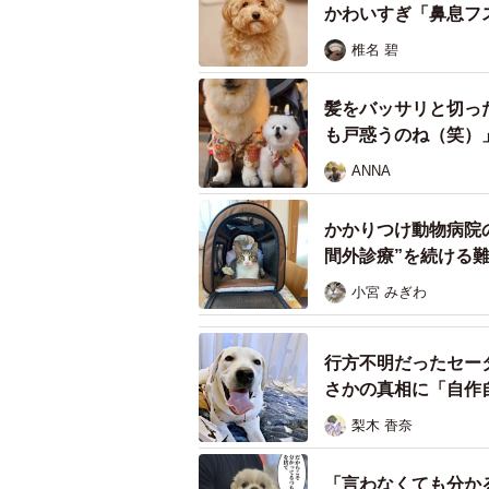
30分から1時間程度かかります」と
かわいすぎ「鼻息フ
椎名 碧
しかし、長時間のブラッシングも福
か作業中、ゴロンと横になり、され
髪をバッサリと切っ
も戸惑うのね（笑）
「時にはお気に入りのぬいぐるみを
ANNA
にはとてもお利口さんにしてくれて
かかりつけ動物病院
そんな福丸くんの頭に、これまでの
間外診療”を続ける
んもニコニコとうれしそうな表情を
小宮 みぎわ
「私が楽しそうにしているので、福
ちらもうれしくなりますね」と振り返
行方不明だったセー
福丸くんのお手入れはひと段落した
さかの真相に「自作
梨木 香奈
穏やかすぎる福丸くんの愛すべ
「言わなくても分か