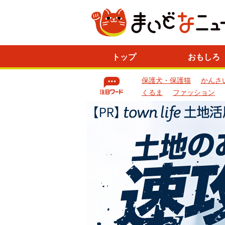
ニ
トップ
おもしろ
ュ
ー
保護犬・保護猫
かんさ
ス
一
くるま
ファッション
覧