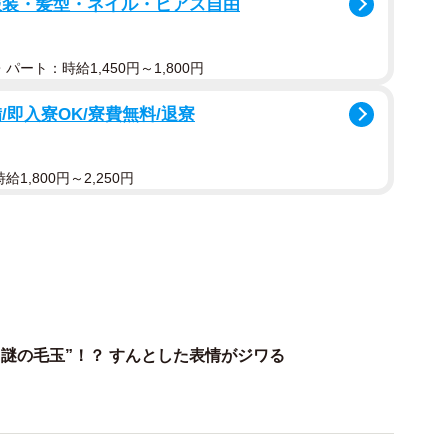
服装・髪型・ネイル・ピアス自由
パート：時給1,450円～1,800円
抜けますこと」という一言とともに添えられた写真に
ないほどのボリュームを誇る「抜け毛の塊」が鎮座して
即入寮OK/寮費無料/退寮
タイリングされたアフロヘア。
1,800円～2,250円
ね”を集め、リプライには「お手製アフロ」「バロック時代
ーボボ」「違う犬種みたい」「もう一体、できてしまい
応が寄せられています。早速、お話を伺いました。
利口なブラッシングタイム
謎の毛玉”！？ すんとした表情がジワる