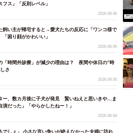
、飼い主さんは語ります。
スフス」「反則レベル」
2026.08.06
丸くんはまったく気にしていないようです。そればかり
るがままなのだとか。
た飼い主が帰宅すると→愛犬たちの反応に「ワンコ様で
」「困り顔がかわいい」
カミカミしながら遊んでいることもありますが、基本的
2026.08.06
います」
の「時間外診療」が減少の理由は？ 夜間や休日の“時
成果である毛を乗せてみた飼い主さん。その時、福丸く
難しさ
浮かべていました。
2026.08.05
丸も一緒に笑顔になってくれて。そんな姿を見ると、こ
る飼い主さん。“ふたり”の共同作業（？）によって、
ター、数カ月後に子犬が発見 賢いねえと思いきや…ま
ようです。
自演だった」「やらかしたねー！」
2026.08.04
き日常
るでしょ」 小さな言い争いが絶えなかった夫婦に訪れ