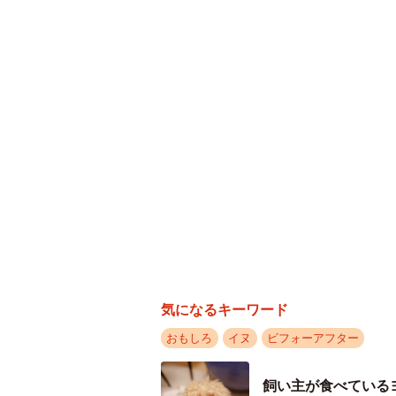
抜けた毛を頭に乗せて
この見事な毛量の正体は、実はわず
気になるキーワード
おもしろ
イヌ
ビフォーアフター
毎日、夕方の散歩後に欠かさずブラ
であれば15分ほどで終わる作業で
飼い主が食べている