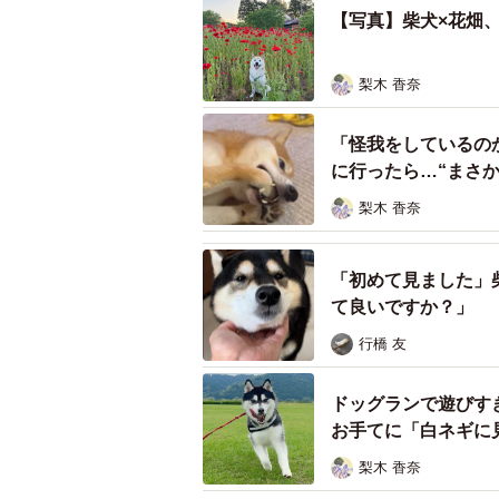
【写真】柴犬×花畑
梨木 香奈
「怪我をしているの
に行ったら…“まさ
梨木 香奈
「初めて見ました」
て良いですか？」
行橋 友
ドッグランで遊びす
お手てに「白ネギに見
梨木 香奈