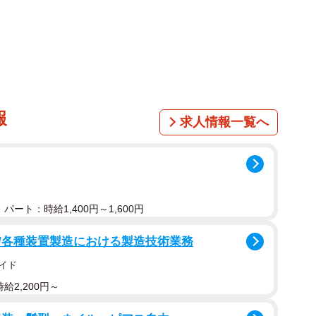
報
求人情報一覧へ
1/7
？ 抜け毛を頭に乗せた福丸くん（画像提供：福丸さん）
パート：時給1,400円～1,600円
詩です。ブラッシングをするたび、これでもかと抜ける
れていたの？」と首をかしげたくなる飼い主さんも多い
/各種装置製造における製造技術業務
イド
給2,200円～
ってしまう形で披露した柴犬さんが今、注目を集めてい
o_fukumaru）の愛犬「福丸」くん（11歳・男の子）