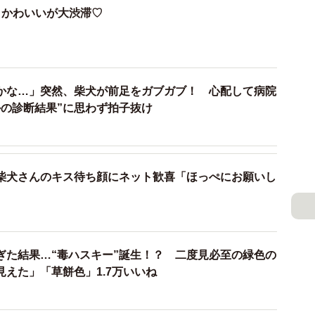
、かわいいが大渋滞♡
かな…」突然、柴犬が前足をガブガブ！ 心配して病院
かの診断結果”に思わず拍子抜け
柴犬さんのキス待ち顔にネット歓喜「ほっぺにお願いし
ぎた結果…“毒ハスキー”誕生！？ 二度見必至の緑色の
えた」「草餅色」1.7万いいね