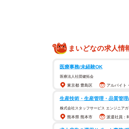
まいどなの求人情
医療事務/未経験OK
もう1匹、柴犬が生まれそう！
医療法人社団健拓会
東京都 豊島区
アルバイト・
柴犬の換毛期は、もはや季節の風物
毛を見て、「いったいどこに収納さ
生産技術・生産管理・品質管理
のではないでしょうか。
株式会社スタッフサービス エンジニアガ
熊本県 熊本市
派遣社員：時
そんな換毛期の“成果”を、思わず笑
ます。Xユーザー・福丸さん（@totom