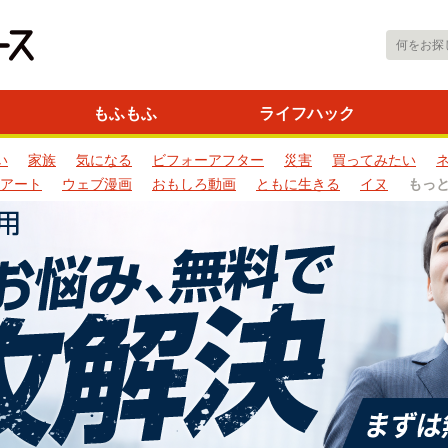
もふもふ
ライフハック
い
家族
気になる
ビフォーアフター
災害
買ってみたい
アート
ウェブ漫画
おもしろ動画
ともに生きる
イヌ
もっ