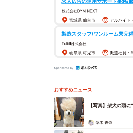
求人広告の運用サポート事務/
です。
株式会社DYM NEXT
宮城県 仙台市
アルバイト・
「一昨日、昨日、今日。まぁ、よく
は、福丸くんの頭の上に、信じられ
製造スタッフ/ワンルーム寮完備/
います。その姿は、まるで完璧にス
Fulfill株式会社
岐阜県 可児市
派遣社員：時給
この投稿は1.6万件を超える“いい
の貴族風（笑）」「ボボボーボ・ボ
Sponsored by
そうw」など、ユーモアあふれる反
3日分の「宝物」爆誕！？ お
おすすめニュース
【写真】柴犬の頭に“
梨木 香奈