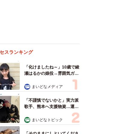
セスランキング
「化けましたね～」10歳で綾
瀬はるかの娘役→雰囲気ガラ
リの18歳に成長 「メイクで
雰囲気が」「宝塚に入れそ
まいどなメディア
う」
「不謹慎でないかと」実力派
歌手、熊本へ支援物資…運搬
トラックの車体デザインにた
めらい 「痛いほど伝わる」
まいどなトピック
「行動され立派」
「そのままにしといてくださ