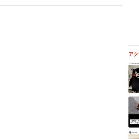
アク
2/7
のスパンコールが可愛い「拾い食い防止ネット」を愛用中のマルプ
まわりさん（画像提供：ハルくんさん）
貴婦人のベール」
、いい写真笑」