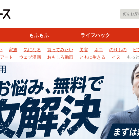
もふもふ
ライフハック
い
家族
気になる
買ってみたい
災害
ネコ
のりもの
ビ
アート
ウェブ漫画
おもしろ動画
ともに生きる
イヌ
もっ