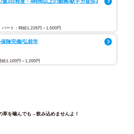
/週3日程度・4時間以上の勤務/駅チカ徒歩3
ます」
稿したのは、ヘアキャップ風の「拾い食い防止ネット」
パート：時給1,226円～1,500円
いた雑草」を躍動感たっぷり食いちぎった瞬間のひまわ
会保険完備/弘前市
「拾い食い防止ネット」の効果が一目瞭然なその衝撃写
1,100円～1,200円
以上のいいねがつくと共に、国内外から多くの反響が寄せ
の草を噛んでも→飲み込めませんよ！