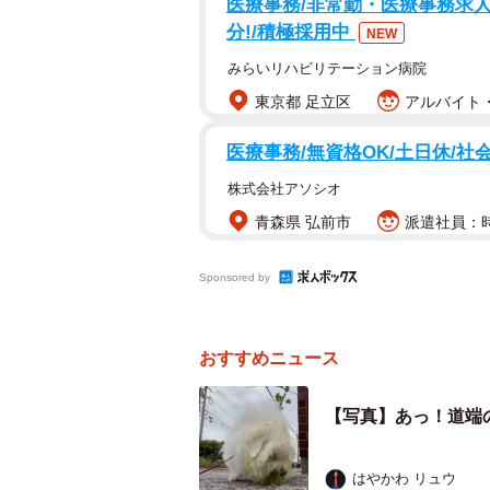
医療事務/非常勤・医療事務求人
「早速拾い食い防止ネット活躍して
分!/積極採用中
NEW
みらいリハビリテーション病院
そうつぶやきハルくんさんがXに投
東京都 足立区
アルバイト・
を顔に装着したまま「道端に咲いて
りさんの姿！
医療事務/無資格OK/土日休/社
株式会社アソシオ
「誤飲」をしっかり食い止めている
青森県 弘前市
派遣社員：時給
真は、484万以上表示され、11万
られました。
Sponsored by
おすすめニュース
【写真】あっ！道端
はやかわ リュウ