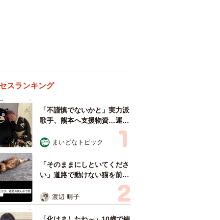
セスランキング
「不謹慎でないかと」実力派
歌手、熊本へ支援物資…運搬
トラックの車体デザインにた
めらい 「痛いほど伝わる」
まいどなトピック
「行動され立派」
「そのままにしといてくださ
い」道路で動けない猫を前に
返された一言… 懸命に生き
ようとした4日間 「命の重
渡辺 晴子
さはみんな同じ」保護団体代
表の訴え
「化けましたね～」10歳で綾