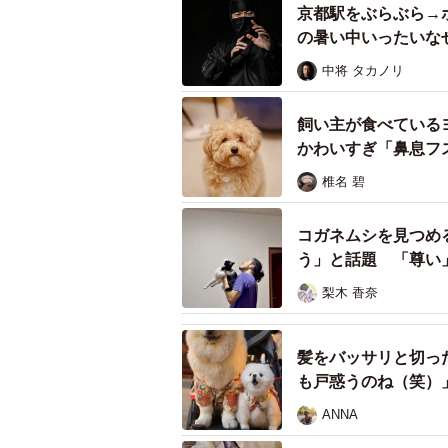
「スターウォーズの幽体コスプレや
京都駅をぶらぶら→
の暑い中いったいな
「食えねエエエって言ってそう」
中将 タカノリ
「躍動感と口いっぱい感に貴婦人の
飼い主が食べている
かわいすぎ「鼻息フ
「私もダイエットのためにこれをつ
椎名 碧
ネットが平気な子もいれば、N
コガネムシを見つめ
無害な雑草だけでなく、道端には有
う」と話題 「尊い
ど、犬の命や健康を脅かす危険なも
梨木 香奈
ハルくんさんにお話を聞いたところ
う拾い食いのクセ」があり、「お散
髪をバッサリと切っ
も戸惑うのね（笑）
す。
ANNA
「以前は口頭で『ダメ！』と注意す