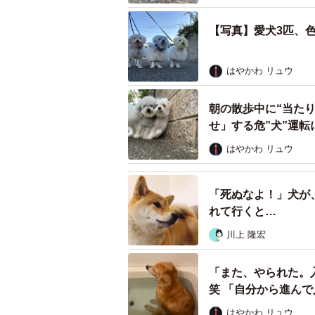
【写真】愛犬3匹、
はやかわ リュウ
朝の散歩中に“当た
せ」する危”犬”運
はやかわ リュウ
「死ぬなよ！」犬が
れて行くと…
川上 隆宏
「また、やられた。
笑 「自分から進んで
はやかわ リュウ