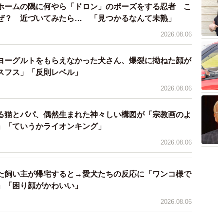
ないかい」
ホームの隅に何やら「ドロン」のポーズをする忍者 こ
ぜ？ 近づいてみたら… 「見つかるなんて未熟」
2026.08.06
ベールのミスマッチ」
ヨーグルトをもらえなかった犬さん、爆裂に拗ねた顔が
スフス」「反則レベル」
けるべきかもしれない」
2026.08.06
Gなわんちゃんも
る猫とパパ、偶然生まれた神々しい構図が「宗教画のよ
毒な草花や虫、タバコの吸い殻やゴミ、人間の食べ物な
」「ていうかライオンキング」
のが落ちています。
2026.08.06
、「ひまわりさんはお散歩中に何でもお口に入れてしま
歩中はずっと目を光らせてなきゃいけなかった」そうで
た飼い主が帰宅すると→愛犬たちの反応に「ワンコ様で
」「困り顔がかわいい」
2026.08.06
るぐらいだったので、SNSでネットを使用している方の