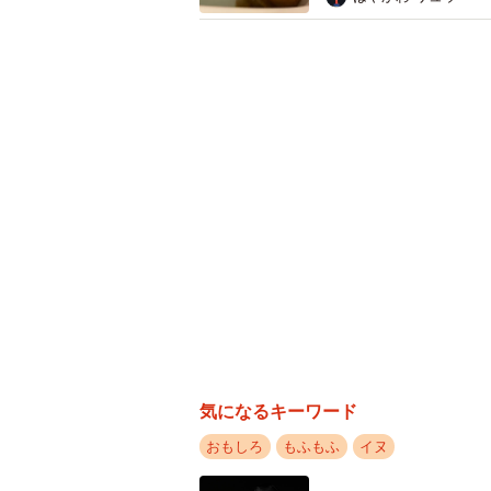
散歩中に拾い食いのクセがあるため、月や星
ーの女の子、ひ
「商品の宣伝写真に使える」「
「これは商品の宣伝に使えるくらい
気になるキーワード
「ネットごと行っててウケる」
おもしろ
もふもふ
イヌ