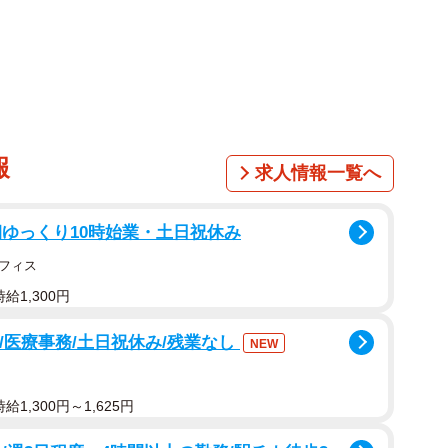
報
求人情報一覧へ
1/7
ゆっくり10時始業・土日祝休み
止ネット」。効果が一目瞭然！（画像提供：ハルくんさん）
フィス
給1,300円
歳のトイプードル、ココさん、そして2匹の娘で9歳半に
主、ハルくん（@9Z8lquSv8B3FMpN）さん。
/医療事務/土日祝休み/残業なし
NEW
）やInstagramに投稿しているハルくんさんですが、実は
1,300円～1,625円
悩んでいました。