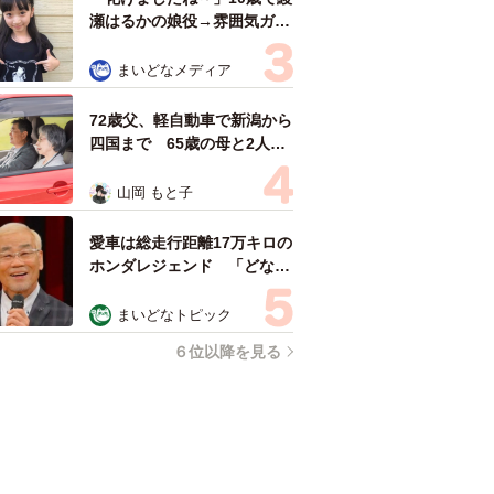
瀬はるかの娘役→雰囲気ガラ
リの18歳に成長 「メイクで
雰囲気が」「宝塚に入れそ
まいどなメディア
う」
72歳父、軽自動車で新潟から
四国まで 65歳の母と2人で
3泊4日の旅 パーキングの休
憩まで分刻み… 「大学生で
山岡 もと子
も組まねえよ！」
愛車は総走行距離17万キロの
ホンダレジェンド 「どなた
か欲しい方が居たら」 大御
所漫才師が譲渡の意向
まいどなトピック
６位以降を見る