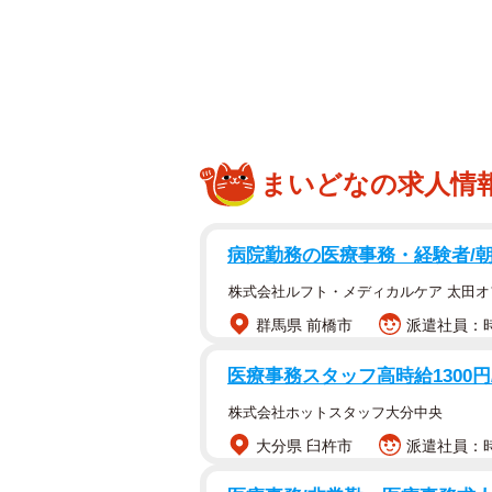
まいどなの求人情
病院勤務の医療事務・経験者/朝
話題の犬の安全グッズ「拾い食い防
株式会社ルフト・メディカルケア 太田オ
群馬県 前橋市
派遣社員：時
12歳のマルチーズ、ハルくん、15
なるマルプーのひまわりさんと暮らす飼い
医療事務スタッフ高時給1300円
株式会社ホットスタッフ大分中央
3匹の楽しい散歩姿をX（旧Twitter
大分県 臼杵市
派遣社員：時給
散歩中のひまわりさんのある行動に