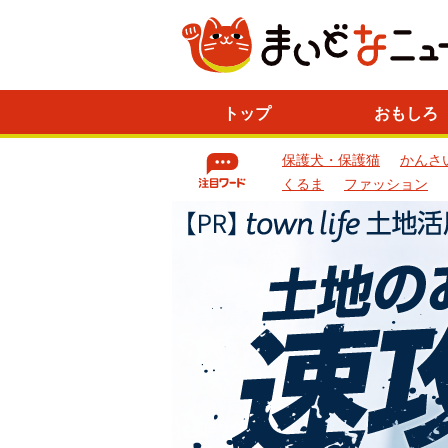
ニ
トップ
おもしろ
ュ
ー
保護犬・保護猫
かんさ
ス
一
くるま
ファッション
覧