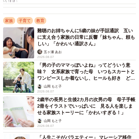
せ」とは
りの家庭にとってはとてもデリケートな話題です。Wさん
の息子さんも中学受験をしていたはずですが、自分の結果
を告げることなく、先に他人の結果を聞いてくることにも
家族
子育て
教育
違和感を覚えます。ただの雑談なのか、それとも他人の合
難聴のお姉ちゃんに5歳の妹が手話通訳 互い
に支え合う家族の日常に反響「妹ちゃん、頼も
否情報を話のネタとして集めているだけなのでしょうか。
しい」「かわいい通訳さん」
五ヶ瀬 あお
こちらが答えにくい結果であることを察しない人も多いの
2026.08.07
です。そして「AくんはK中学で、Mさんの息子さんとまた
「男の子のママっぽいよね」ってどういう意
一緒の学校に行けると心強いって言っていたよ！」と、ま
味？ 女系家族で育った母 いつもスカートと
ワンピースしか着ないし、ヒールも好き どの
るで合格前提のような言葉まで続けられ、追い打ちをかけ
へんが…
山岡 もと子
られるような気持ちになります。
2026.08.07
2歳半の長男と生後2カ月の次男の母 母子手帳
2冊をイラストでいっぱいに 見る人を楽しま
せる家族ストーリーに「かわいすぎる！」
山岡 もと子
2026.08.07
「人生こそがバラエティー」 マレーシア移住