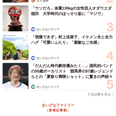
古川 諭香
「ウソだろ」体重130kgの女性芸人オダウエダ
Mさん自身、息子さんの受験前は、他人の受験結果を知り
植田 大学時代のほっそり姿に「マジで」
たいと思った時期もありました。でも今回の一件によっ
て、今後は誰かの子どもが受験を終えたとき、「どこに受
まいどなメディア
かったの？」と軽々しく聞かないようにしようと心に決め
「我慢できず」村上佳菜子、イケメン夫と全力
ました。大切なのは結果ではなく、その子がどんなプロセ
ハグ「可愛いふたり」「素敵なご夫婦」
スを経て努力してきたかであって、これからどんな成長を
遂げるかなのだと考えています。
まいどなメディア
「だんだん時代劇俳優みたく…」国民的バンド
Mさんの息子さんはすでに、新しい学校生活で、部活やイ
の55歳ボーカリスト 競馬界の57歳レジェンド
ベントを楽しみにしています。その姿を見て、「親の方こ
らとの「夏祭り満喫ショット」に驚きの声続々
そ、前を向かなければ」と改めて思うのです。
まいどなトピック
６位以降を見る
◇ ◇
まいどなファミリー
受験の際に他人から言われて傷ついた一言はありますか？
（新着記事順）