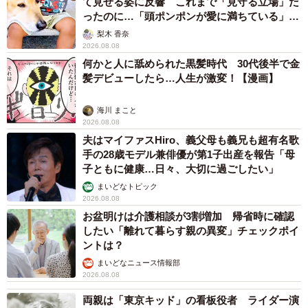
て見せる姿に反響 これまで「見守る立場」だ
ったのに…「頭ポンポンが愛に満ちている」
「尊…」
梨木 香奈
2026.08.08
何かと人に舐められた黒髪時代 30代後半で金
髪デビューしたら…人生が激変！【漫画】
海川 まこと
2026.08.08
夫はマイファスHiro、義父母も義兄も超有名歌
手の28歳モデル兼俳優が第1子出産を報告「母
子ともに健康…日々、大切に過ごしたい」
まいどなトピック
2026.08.08
お盆明けは介護相談が3割増加 帰省時に確認
したい「離れて暮らす親の異変」チェックポイ
ントは？
まいどなニュース情報部
2026.08.08
両親は「東京キッド」の看板役者 ライダー演