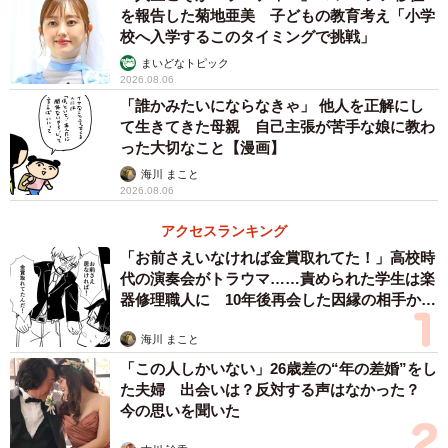
を報告した菊地亜美 子どもの教育考え「小学
校へ入学するこのタイミングで挑戦」
まいどなトピック
2026.08.06
2/6
「誰かみたいにならなきゃ」 他人を正解にし
て生きてきた母親 自己主張が苦手な娘に教わ
った大切なこと【漫画】
受験が終わった後も続く「ランキング」
海川 まこと
受験が終わった後も、「どこに受かった？」「どこを受け
2026.08.06
た？」と、まるでランキング発表のように話題にする人は
アクセスランキング
一定数います。
「お前さえいなければ金賞取れてた！」高校時
代の演奏会がトラウマ……責められた学生は楽
器修理職人に 10年後再会した因縁の相手から
Mさんは、今回の結果をきちんと受け止め、新たなスター
思わぬ申し出【漫画】
トを切ろうとしています。しかし、単なる興味本位で結果
海川 まこと
を聞かれると、正直なところ対応に困ってしまいます。特
「この人しかいない」26歳差の“年の差婚”をし
に、わざわざ第一志望校の合格者情報を伝えてくるような
た夫婦 出会いは？反対する声はなかった？
今の思いを聞いた
人には、「それで、何なの？」と心の中で叫びたくなって
しまいます。