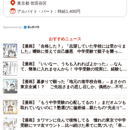
東京都 世田谷区
「SくんのママがK中学の試験会場でMさんを見かけたみた
アルバイト・パート：時給1,400円
いで！ 息子さんK中学受けたよね？ 気になって連絡しちゃ
った！」
Sponsored by
思わず携帯を握りしめるMさん。試験会場での様子までこ
おすすめニュース
うして他人の話題になることに、複雑な気持ちになりま
【漫画】「合格した？」「志望していた学校には受かりま
した」曖昧に答えて自己嫌悪 中学受験で親子を襲っ
す。そして続いたメッセージが、さらに心を揺さぶりまし
た“無邪気な質問”…4月からどうすれば？
た。
【漫画】「いいなー、うちも入れればよかった」…なん
て、簡単に入れませんから！ 中学受験の現実に、経験した
親が全力ツッコミ
「SくんはK中学に合格したって！」
【漫画】墓参りで願った「地元の進学校合格」→まさかの
東京全滅！？ ご先祖さまの思し召しか、偶然か…不可思
それはMさんと息子さんが熱望していたのにご縁がなかっ
議な中学受験
た学校だったのです。
【漫画】「もう中学受験の心配してるの！」まだオムツも
取れていないのに？塾選びに偏差値…親たちの“先走り”が
止まらない
ただの「世間話」？それともマウント？
【漫画】タワマンに住んで後悔してる 憧れの東京で中学
「受験どうだった？」という言葉は、受験が終わったばか
受験にママ友マウント…比べ続けた果てに気づいた「幸