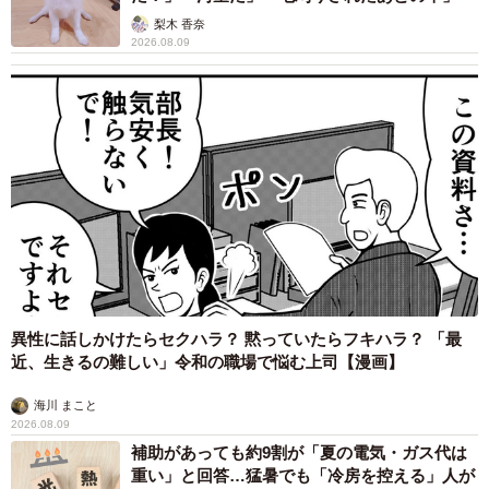
校」と言い、「滑り止めだったD校も受かって、うちの第一
梨木 香奈
2026.08.09
志望校のE校も受かったからE校に行くことにしたよ」と連
絡してくるママ友。うちは第一志望のD校には不合格だった
のに、これはわざとなんでしょうか？
▼40代 神奈川県
息子が受かった中学名を言ったら「第一希望だったの？」
と聞かれました。確かに息子が行く学校は、偏差値的に滑
り止めに選ばれがちな学校ですし、確かに我が家にとって
は第二希望でした。深い意味はなかったかもしれません
が、その聞かれ方になんだか落ち込みました。
異性に話しかけたらセクハラ？ 黙っていたらフキハラ？ 「最
近、生きるの難しい」令和の職場で悩む上司【漫画】
海川 まこと
2026.08.09
補助があっても約9割が「夏の電気・ガス代は
重い」と回答…猛暑でも「冷房を控える」人が