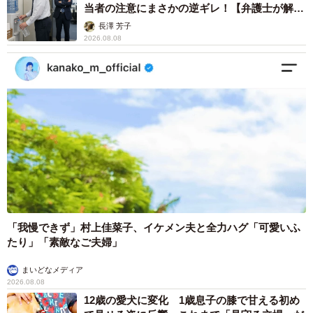
当者の注意にまさかの逆ギレ！【弁護士が解
説】
長澤 芳子
2026.08.08
「我慢できず」村上佳菜子、イケメン夫と全力ハグ「可愛いふ
たり」「素敵なご夫婦」
まいどなメディア
2026.08.08
12歳の愛犬に変化 1歳息子の膝で甘える初め