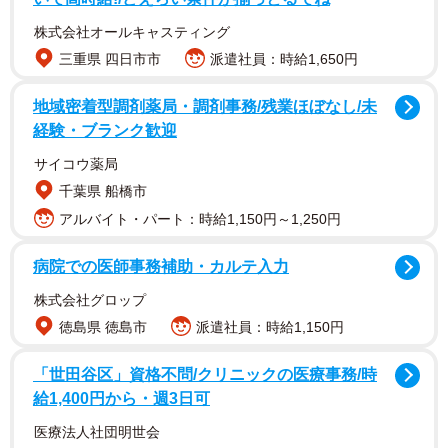
株式会社オールキャスティング
三重県 四日市市
派遣社員：時給1,650円
地域密着型調剤薬局・調剤事務/残業ほぼなし/未
経験・ブランク歓迎
そんな気持ちが揺れ動く中、受験後の落ち着きを乱すよう
サイコウ薬局
なメッセージが届きました。
千葉県 船橋市
アルバイト・パート：時給1,150円～1,250円
受験後の平穏をかき乱す一本のメッセージ
病院での医師事務補助・カルテ入力
「久しぶり！受験どうだった？」
株式会社グロップ
徳島県 徳島市
派遣社員：時給1,150円
送り主は、幼稚園時代に親しくしていたものの、小学校は
別々で疎遠になっていたママ友・Wさんでした。ようやく
「世田谷区」資格不問/クリニックの医療事務/時
気持ちが落ち着いてきたところに、この連絡で心がざわつ
給1,400円から・週3日可
きます。
医療法人社団明世会