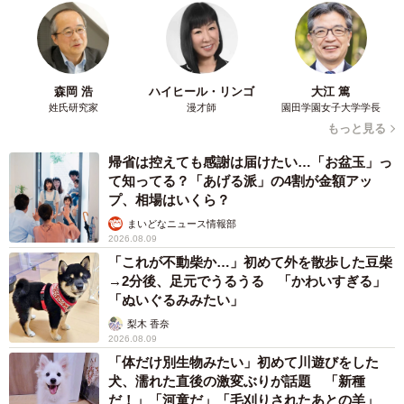
▼40代 東京都
第一志望の学校の不合格に落ち込んでいる当日に、「うち
は第一志望だったB中学に受かったよ！お疲れさまランチ会
森岡 浩
ハイヒール・リンゴ
大江 篤
しよう」と一方的に連絡をしてくる人がいました。翌日以
姓氏研究家
漫才師
園田学園女子大学学長
降も試験は続くのに、数週間あけて連絡くれればいいもの
もっと見る
を、発表当日に連絡するなんて、どういう神経なのかと思
帰省は控えても感謝は届けたい…「お盆玉」っ
いました。
て知ってる？「あげる派」の4割が金額アッ
プ、相場はいくら？
▼30代 千葉県
まいどなニュース情報部
2026.08.09
受験前に「全部終わったら連絡するね」と伝えていたの
「これが不動柴か…」初めて外を散歩した豆柴
に、「C中学どうだった？」と発表のタイミングに合わせて
→2分後、足元でうるうる 「かわいすぎる」
「ぬいぐるみみたい」
聞いてくるママ友。連絡してないんだから、落ちたと察し
て欲しいです。
梨木 香奈
2026.08.09
「体だけ別生物みたい」初めて川遊びをした
▼40代 埼玉県
犬、濡れた直後の激変ぶりが話題 「新種
うちの息子が第一志望にしていたD中学を「うちの滑り止め
だ！」「河童だ」「毛刈りされたあとの羊」