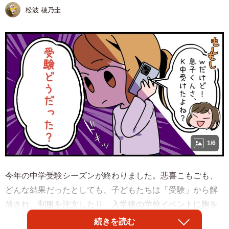
松波 穂乃圭
1/6
今年の中学受験シーズンが終わりました。悲喜こもごも、
どんな結果だったとしても、子どもたちは「受験」から解
放され、制服を注文したり、入学後の学校イベントに胸を
膨らませたり、新生活に向けて前に進んでいます。一方
続きを読む