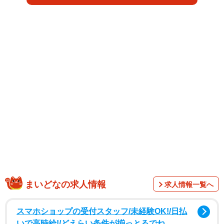
で、保護者の中にはどこか心に残るもやもやを抱えたまま
の人もいます。
東京都在住・Mさん（40代）の息子さんは中学受験を終え
ました。3年間の通塾生活を親子二人三脚で乗り越えました
が、第一志望には届かず、第二志望の学校へ進学すること
になりました。息子さんはすでに気持ちを切り替え、中学
校生活に向けて前向きな気持ちで過ごしています。しか
し、Mさんの心には、3年間憧れ続けた学校に、模試の判定
や偏差値も合格圏内だったにもかかわらず不合格となった
ことへの「納得しきれない思い」が残っていました。
まいどなの求人情報
求人情報一覧へ
スマホショップの受付スタッフ/未経験OK!/日払
いで高時給!/どえらい条件が揃っとるでね