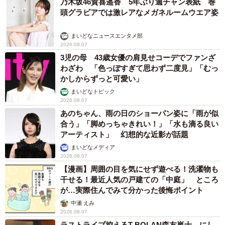
乃木坂46賀喜遥香 5年ぶり週チャン表紙 巻
頭グラビアでは激レアなメガネルームウエア姿
まいどなニュースエンタメ部
2026.08.07
3児の母 43歳女優の肩見せコーデでファンざ
わざわ 「色っぽすぎて思わず二度見」「むっ
かしからずっと可愛い」
まいどなトピック
2026.08.07
あのちゃん、雨の日のショーパン姿に「雨が似
合う」「脚めっちゃきれい！」「水も滴る良い
アーティスト」 幻想的な近影が話題
まいどなメディア
2026.08.07
【漫画】周囲の目を気にせず遊べる！洗濯物も
干せる！最近人気の戸建ての「中庭」 ところ
が…実際住んでみて分かった後悔ポイント
中瀬 えみ
2026.08.07
ラストライブ控えるT-BOLAN森友嵐士 にし