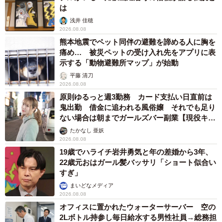
は
浅井 佳穂
2026.08.08
熊本地震でペット同伴の避難を諦める人に胸を
痛め… 被災ペットの受け入れ先をアプリに表
示する「動物避難所マップ」が始動
平藤 清刀
2026.08.08
原則ゆるっと週3勤務 カード支払い日直前は
鬼出勤 借金に追われる風俗嬢 それでも足り
ない場合は朝までガールズバー副業【現役キャ
ストに取材】
たかなし 亜妖
2026.08.08
19歳でハライチ岩井勇気と年の差婚から3年、
22歳元おはガール髪バッサリ「ショート似合い
すぎ」
まいどなメディア
2026.08.08
オフィスに置かれたウォーターサーバー 空の
2Lボトル持参し毎日給水する男性社員→総務担