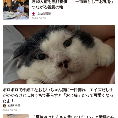
理50人前を無料提供 「一市民としてお礼を」
つながる善意の輪
京都新聞社
2026.08.08
ボロボロで不細工なおじいちゃん猫に一目惚れ エイズだし手
がかかるけど…おうちで暮らすと「おじ猫」だって可愛くなっ
たよ！
鶴野 浩己
2026.08.08
「夏休みはたくさん働いてほしい」と職場から