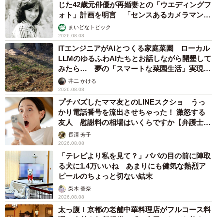
じた42歳元俳優が再婚妻との「ウエディングフ
ォト」計画を明言 「センスあるカメラマン求
む」
まいどなトピック
2026.08.08
ITエンジニアがAIとつくる家庭菜園 ローカル
LLMのゆるふわAIたちとお話しながら開墾して
みたら… 夢の「スマートな菜園生活」実現な
るか
井二 かける
2026.08.08
プチバズしたママ友とのLINEスクショ うっ
かり電話番号を流出させちゃった！ 激怒する
友人 慰謝料の相場はいくらですか【弁護士が
解説】
長澤 芳子
2026.08.08
「テレビより私を見て？」パパの目の前に陣取
る犬に1.4万いいね あまりにも健気な熱烈ア
ピールのちょっと切ない結末
梨木 香奈
2026.08.08
太っ腹！京都の老舗中華料理店がフルコース料