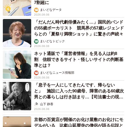
7割超に
まいどなデータ
2026.08.08
「だんだん時代劇俳優みたく…」国民的バンド
の55歳ボーカリスト 競馬界の57歳レジェンド
らとの「夏祭り満喫ショット」に驚きの声続々
まいどなトピック
2026.08.08
ネット通販で「運営者情報」を見る人は約8
割 信頼できるサイト・怪しいサイトの判断基
準とは？
まいどなニュース情報部
2026.08.08
「息子を一人にしてきたんです、帰らない
と」 施設に入った90歳母、障害のある60歳次
男との暮らしは行き詰まり…【司法書士の現場
から】
山下 静香
2026.08.08
京都の百貨店が開催のお化け屋敷のお化けにモ
デルがいる 比叡山延暦寺の僧侶が語る伝説と