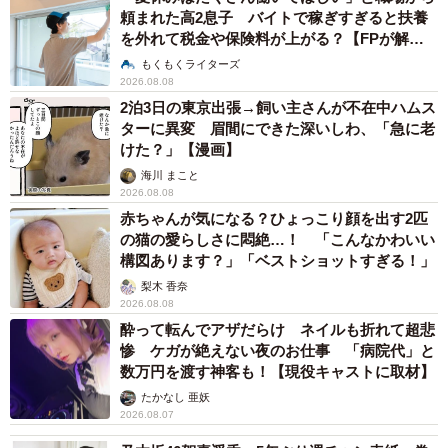
頼まれた高2息子 バイトで稼ぎすぎると扶養
を外れて税金や保険料が上がる？【FPが解
説】
もくもくライターズ
2026.08.08
2泊3日の東京出張→飼い主さんが不在中ハムス
ターに異変 眉間にできた深いしわ、「急に老
けた？」【漫画】
海川 まこと
2026.08.08
赤ちゃんが気になる？ひょっこり顔を出す2匹
の猫の愛らしさに悶絶…！ 「こんなかわいい
構図あります？」「ベストショットすぎる！」
梨木 香奈
2026.08.08
酔って転んでアザだらけ ネイルも折れて超悲
惨 ケガが絶えない夜のお仕事 「病院代」と
数万円を渡す神客も！【現役キャストに取材】
たかなし 亜妖
2026.08.07