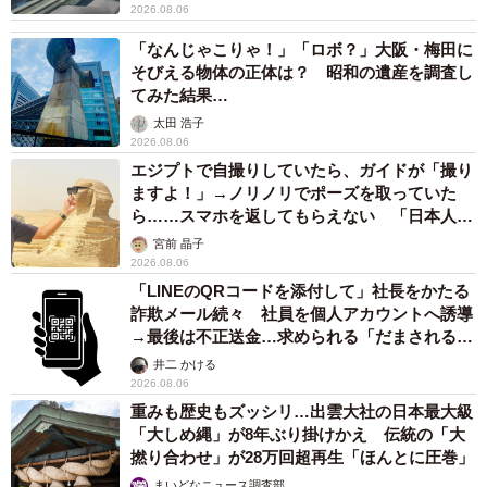
2026.08.06
「なんじゃこりゃ！」「ロボ？」大阪・梅田に
そびえる物体の正体は？ 昭和の遺産を調査し
てみた結果…
太田 浩子
2026.08.06
エジプトで自撮りしていたら、ガイドが「撮り
ますよ！」→ノリノリでポーズを取っていた
ら……スマホを返してもらえない 「日本人は
カモ代表かも」「私は6時間で3万円払った」
宮前 晶子
2026.08.06
「LINEのQRコードを添付して」社長をかたる
詐欺メール続々 社員を個人アカウントへ誘導
→最後は不正送金…求められる「だまされる前
提」の対策
井二 かける
2026.08.06
重みも歴史もズッシリ…出雲大社の日本最大級
「大しめ縄」が8年ぶり掛けかえ 伝統の「大
撚り合わせ」が28万回超再生「ほんとに圧巻」
まいどなニュース調査部