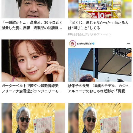
「一瞬誰かと…」彦摩呂、30キロ近く
「宝くじ、運じゃなかった」当たる人
減量した姿に反響 既製品の防護服が
は“同じこと”してる
着られると...
PR(合同会社デジタルファーム )
ガーターベルトで際立つ妖艶脚線美
紗栄子の長男 18歳のモデル、カジュ
フリーアナ森香澄がランジェリーモデ
アルコーデのおしゃれ近影が「両親の
ルに ｢PE...
いいとこ取...