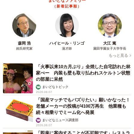
まいどなファミリー
（新着記事順）
森岡 浩
ハイヒール・リンゴ
大江 篤
姓氏研究家
漫才師
園田学園女子大学学長
もっと見る
「火事以来10カ月ぶり」全焼した自宅訪れた林
家ぺー 内装も壁も取り払われスケルトン状態
の部屋に呆然
まいどなトピック
2026.08.07
「国産マッチでもバズりたい」願いかなった！
老舗メーカーの投稿が4100万再生 他業種も
続々相乗りでミーム化へ発展
まいどなニュース調査部
2026.08.07
「即座に案内することが不可能です」レストラ