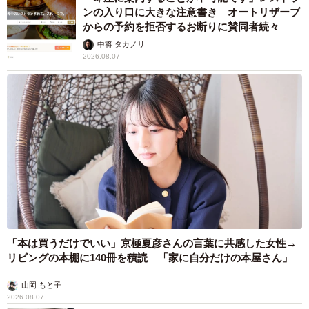
ンの入り口に大きな注意書き オートリザーブ
からの予約を拒否するお断りに賛同者続々
中将 タカノリ
2026.08.07
「本は買うだけでいい」京極夏彦さんの言葉に共感した女性→
リビングの本棚に140冊を積読 「家に自分だけの本屋さん」
山岡 もと子
2026.08.07