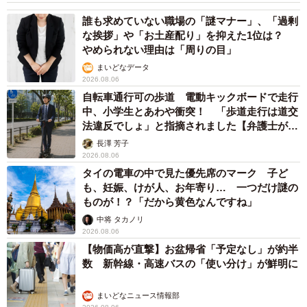
誰も求めていない職場の「謎マナー」、「過剰
な挨拶」や「お土産配り」を抑えた1位は？
やめられない理由は「周りの目」
まいどなデータ
2026.08.06
自転車通行可の歩道 電動キックボードで走行
中、小学生とあわや衝突！ 「歩道走行は道交
法違反でしょ」と指摘されました【弁護士が解
説】
長澤 芳子
2026.08.06
タイの電車の中で見た優先席のマーク 子ど
も、妊娠、けが人、お年寄り… 一つだけ謎の
ものが！？「だから黄色なんですね」
中将 タカノリ
2026.08.06
【物価高が直撃】お盆帰省「予定なし」が約半
数 新幹線・高速バスの「使い分け」が鮮明に
まいどなニュース情報部