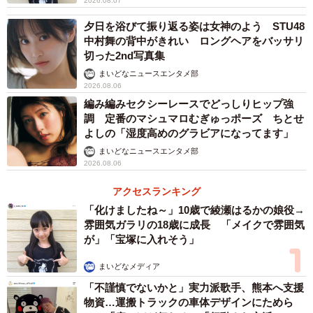
2026.08.07
夕日を浴びて振り返る姿は女神のよう STU48
中村舞の背中がきれい ロングヘアをバッサリ
切った2nd写真集
まいどなニュースエンタメ部
2026.08.06
編み編みセクシーレースでどっしりヒップ強
調 定番のマシュマロむぎゅっポーズ ちとせ
よしの「湿度高めのグラビアになってます」
まいどなニュースエンタメ部
2026.08.06
アクセスランキング
「化けましたね～」10歳で綾瀬はるかの娘役→
雰囲気ガラリの18歳に成長 「メイクで雰囲気
が」「宝塚に入れそう」
まいどなメディア
「不謹慎でないかと」実力派歌手、熊本へ支援
物資…運搬トラックの車体デザインにためら