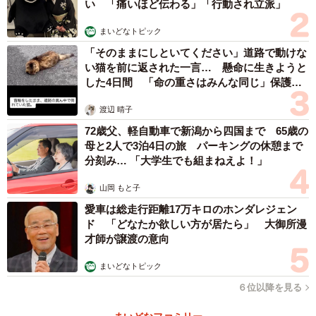
い 「痛いほど伝わる」「行動され立派」
まいどなトピック
「そのままにしといてください」道路で動けな
い猫を前に返された一言… 懸命に生きようと
した4日間 「命の重さはみんな同じ」保護団
体代表の訴え
渡辺 晴子
72歳父、軽自動車で新潟から四国まで 65歳の
母と2人で3泊4日の旅 パーキングの休憩まで
分刻み… 「大学生でも組まねえよ！」
山岡 もと子
愛車は総走行距離17万キロのホンダレジェン
ド 「どなたか欲しい方が居たら」 大御所漫
才師が譲渡の意向
まいどなトピック
６位以降を見る