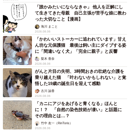
「誰かみたいにならなきゃ」 他人を正解にし
て生きてきた母親 自己主張が苦手な娘に教わ
った大切なこと【漫画】
海川 まこと
2026.08.06
「かわいいストーカーに追われています」甘え
ん坊な元保護猫 最後は飼い主にダイブする姿
に「間違いなく犬」「完全に親子」と反響
梨木 香奈
2026.08.06
がんと片目の失明、3時間おきの壮絶な介護を
乗り越えた猫 「叶わないかもしれない」と覚
悟した19歳の誕生日を迎えて感動
古川 諭香
2026.08.06
「カニにアジをあげると青くなる」ほんと
に！？ 「自然の染色技術が凄い」と話題に
その理由とは…？
竹中 友一（RinToris）
2026.08.06