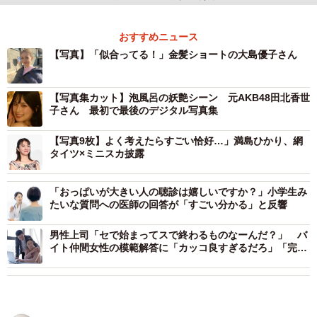
おすすめニュース
【写真】「似合ってる！」金髪ショートの大島優子さん
【写真集カット】泡風呂の妖艶シーン 元AKB48田北香世
子さん 最初で最後のデジタル写真集
【写真9枚】よく考えたらすごい恰好…」満島ひかり、網
タイツ×ミニスカ披露
「おっぱいが大きい人の聴診は嬉しいですか？」小学生み
たいな質問への医師の回答が「すごい分かる」と反響
男性上司「セで始まってスで終わるものなーんだ？」 バ
イト仲間女性の模範解答に「カッコ良すぎるだろ」「完璧
な返し！」