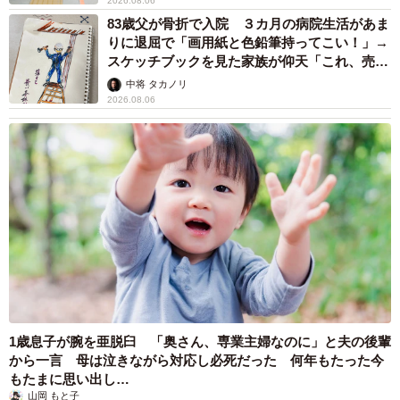
2026.08.06
83歳父が骨折で入院 ３カ月の病院生活があま
りに退屈で「画用紙と色鉛筆持ってこい！」→
スケッチブックを見た家族が仰天「これ、売れ
ますよ…」
中将 タカノリ
2026.08.06
1歳息子が腕を亜脱臼 「奥さん、専業主婦なのに」と夫の後輩
から一言 母は泣きながら対応し必死だった 何年もたった今
もたまに思い出し…
山岡 もと子