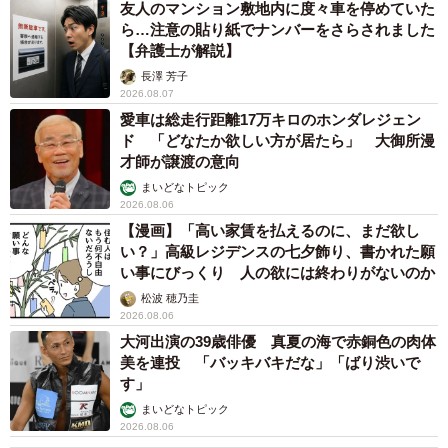
友人のマンション敷地内に度々車を停めていた
ら…注意の貼り紙でナンバーをさらされました
【弁護士が解説】
長澤 芳子
2026.08.07
愛車は総走行距離17万キロのホンダレジェン
ド 「どなたか欲しい方が居たら」 大御所漫
才師が譲渡の意向
まいどなトピック
2026.08.06
【漫画】「高い家賃を払えるのに、まだ欲し
い？」高級レジデンスの七夕飾り、書かれた願
い事にびっくり 人の欲には終わりがないのか
松波 穂乃圭
2026.08.06
大河出演の39歳俳優 真夏の海で赤銅色の肉体
美を連投 「バッキバキだな」「ばり渋いで
す」
まいどなトピック
2026.08.06