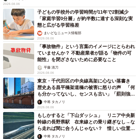
2026.08.06
子どもの学校外の学習時間が11年で2割減少
「家庭学習0分層」が約半数に達する深刻な実
態と広がる学習格差
まいどなニュース情報部
2026.08.06
「事故物件」という言葉のイメージにとらわれ
ていませんか？ 不動産業者が語る「物件の可
能性」を閉ざさないために必要なこと
平藤 清刀
2026.08.06
東京・千代田区の中央線高架に心ない落書き
歴史ある昌平橋架道橋の被害に怒りの声 「何
も分かってないし、センスも古い」「罰則強化
して」
中将 タカノリ
2026.08.06
もしかすると「下山ダッシュ」 リニア中央新
幹線の長野県駅 在来線との乗り継ぎなし→な
ら走れば間に合うんじゃない？ 惜しい位置関
係が反響
中将 タカノリ