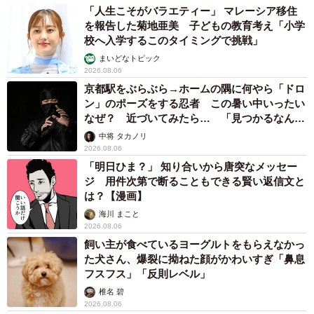
「人生こそがバラエティー」 マレーシア移住
を報告した菊地亜美 子どもの教育考え「小学
校へ入学するこのタイミングで挑戦」
まいどなトピック
2026.08.06
京都駅をぶらぶら→ホームの隅に何やら「ドロ
ン」のポーズをする忍者 この暑い中いったい
なぜ？ 近づいてみたら… 「見つかるなんて
未熟」
中将 タカノリ
2026.08.06
「明日ひま？」 知り合いから唐突なメッセー
ジ 用件次第で断ることもできる賢い返信文と
は？【漫画】
海川 まこと
2026.08.06
飼い主が食べているヨーグルトをもらえなかっ
た犬さん、爆裂に拗ねた顔がかわいすぎ「鼻息
フスフス」「反則レベル」
椎名 碧
2026.08.06