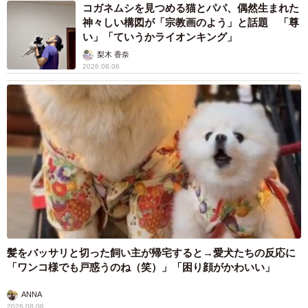
コガネムシを見つめる猫とパパ、偶然生まれた
神々しい構図が「宗教画のよう」と話題 「尊
い」「ていうかライオンキング」
梨木 香奈
2026.08.06
髪をバッサリと切った飼い主が帰宅すると→愛犬たちの反応に
「ワンコ様でも戸惑うのね（笑）」「困り顔がかわいい」
ANNA
2026.08.06