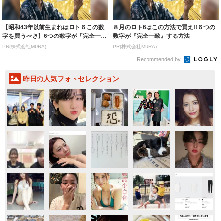
【昭和43年以前生まれはロト６この数
８月のロト6はこの方法で買え!!６つの
字を買うべき】6つの数字が「完全一
数字が『完全一致』する方法
致」する方...
PR(株式会社MURA)
PR(株式会社MURA)
Recommended by
昨日の人気フォトセレクション