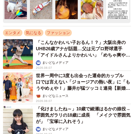
エンタメ
気になる
ファッション
「こんなかわいい子おるん！？」大阪出身の
UHB26歳アナが話題…父は元プロ野球選手
「アイドルさんよりかわいい」「めちゃ爽や
か」
まいどなメディア
2026.08.07
世界一周中に3度も出会った運命的カップル
口では言えない「ジョージアの熱い夜」に「も
うやめぇや！」藤井が猛ツッコミ連発【新婚さ
ん】
まいどなニュース
2026.08.07
「化けましたね～」10歳で綾瀬はるかの娘役→
雰囲気ガラリの18歳に成長 「メイクで雰囲気
が」「宝塚に入れそう」
まいどなメディア