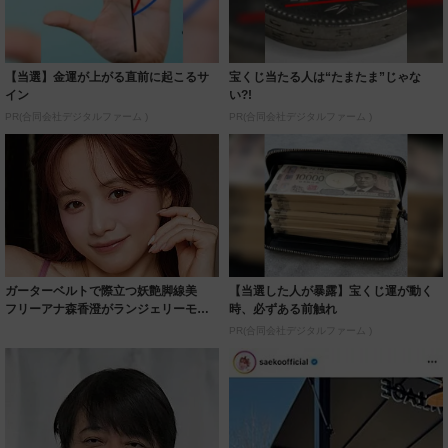
【当選】金運が上がる直前に起こるサ
宝くじ当たる人は“たまたま”じゃな
イン
い?!
PR(合同会社デジタルファーム )
PR(合同会社デジタルファーム )
ガーターベルトで際立つ妖艶脚線美
【当選した人が暴露】宝くじ運が動く
フリーアナ森香澄がランジェリーモデ
時、必ずある前触れ
ルに ｢PE...
PR(合同会社デジタルファーム )