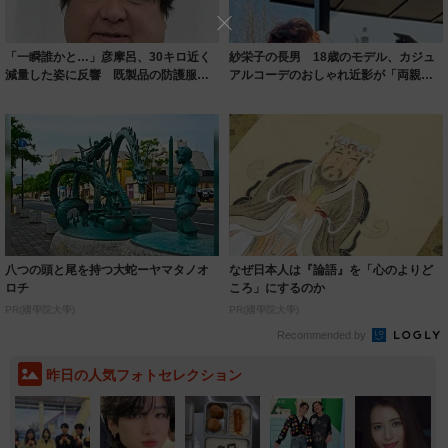
「一瞬誰かと…」彦摩呂、30キロ近く
紗栄子の長男 18歳のモデル、カジュ
減量した姿に反響 既製品の防護服が
アルコーデのおしゃれ近影が「両親の
着られると...
いいとこ取...
八つの頭と尾を持つ大蛇ーヤマタノオ
なぜ日本人は『論語』を「心のよりど
ロチ
ころ」にするのか
PR(國學院大學)
PR(國學院大學)
Recommended by
昨日の人気フォトセレクション