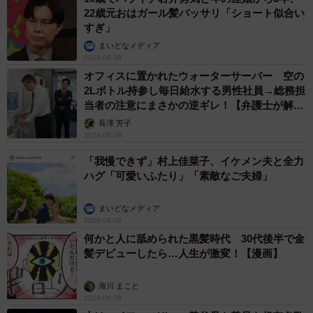
22歳元おはガール髪バッサリ「ショート似合い
すぎ」
まいどなメディア
2026.08.08
オフィスに置かれたウォーターサーバー 空の
2Lボトル持参し毎日給水する男性社員→総務担
当者の注意にまさかの逆ギレ！【弁護士が解
説】
長澤 芳子
2026.08.08
「我慢できず」村上佳菜子、イケメン夫と全力
ハグ「可愛いふたり」「素敵なご夫婦」
まいどなメディア
2026.08.08
何かと人に舐められた黒髪時代 30代後半で金
髪デビューしたら…人生が激変！【漫画】
海川 まこと
2026.08.08