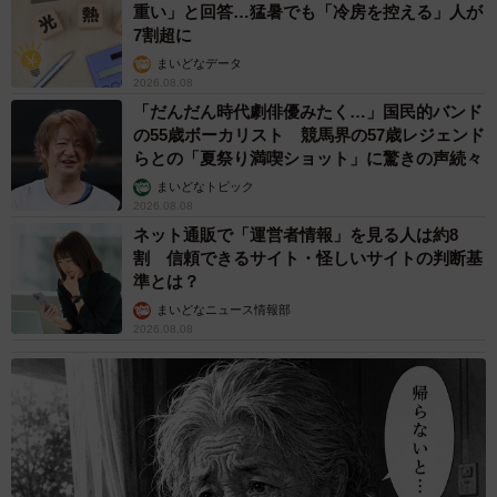
重い」と回答…猛暑でも「冷房を控える」人が
7割超に
まいどなデータ
2026.08.08
「だんだん時代劇俳優みたく…」国民的バンド
の55歳ボーカリスト 競馬界の57歳レジェンド
らとの「夏祭り満喫ショット」に驚きの声続々
まいどなトピック
2026.08.08
ネット通販で「運営者情報」を見る人は約8
割 信頼できるサイト・怪しいサイトの判断基
準とは？
まいどなニュース情報部
2026.08.08