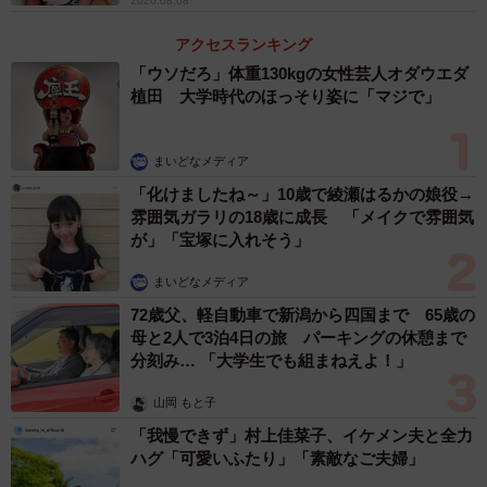
2026.08.08
アクセスランキング
「ウソだろ」体重130kgの女性芸人オダウエダ
植田 大学時代のほっそり姿に「マジで」
まいどなメディア
「化けましたね～」10歳で綾瀬はるかの娘役→
雰囲気ガラリの18歳に成長 「メイクで雰囲気
が」「宝塚に入れそう」
まいどなメディア
72歳父、軽自動車で新潟から四国まで 65歳の
母と2人で3泊4日の旅 パーキングの休憩まで
分刻み… 「大学生でも組まねえよ！」
山岡 もと子
「我慢できず」村上佳菜子、イケメン夫と全力
ハグ「可愛いふたり」「素敵なご夫婦」