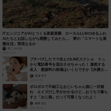
ITエンジニアがAIとつくる家庭菜園 ローカルLLMのゆるふわ
AIたちとお話しながら開墾してみたら… 夢の「スマートな菜
園生活」実現なるか
井二 かける
2026.08.08
プチバズしたママ友とのLINEスクショ うっ
かり電話番号を流出させちゃった！ 激怒する
友人 慰謝料の相場はいくらですか【弁護士が
解説】
長澤 芳子
2026.08.08
ボロボロで不細工なおじいちゃん猫に一目惚
れ エイズだし手がかかるけど…おうちで暮ら
すと「おじ猫」だって可愛くなったよ！
鶴野 浩己
2026.08.08