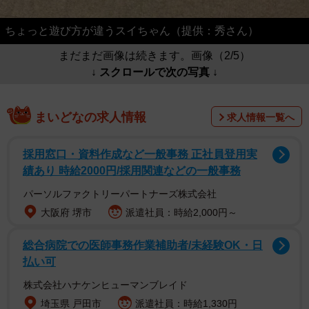
ちょっと遊び方が違うスイちゃん（提供：秀さん）
まだまだ画像は続きます。画像（2/5）
↓ スクロールで次の写真 ↓
まいどなの求人情報
求人情報一覧へ
採用窓口・資料作成など一般事務 正社員登用実
績あり 時給2000円/採用関連などの一般事務
パーソルファクトリーパートナーズ株式会社
大阪府 堺市
派遣社員：時給2,000円～
総合病院での医師事務作業補助者/未経験OK・日
払い可
株式会社ハナケンヒューマンブレイド
埼玉県 戸田市
派遣社員：時給1,330円