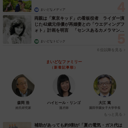
まいどなメディア
両親は「東京キッド」の看板役者 ライダー演
じた42歳元俳優が再婚妻との「ウエディングフ
ォト」計画を明言 「センスあるカメラマン求
む」
まいどなトピック
６位以降を見る
まいどなファミリー
（新着記事順）
森岡 浩
ハイヒール・リンゴ
大江 篤
姓氏研究家
漫才師
園田学園女子大学学長
もっと見る
補助があっても約9割が「夏の電気・ガス代は