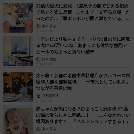
12歳の愛犬に変化 1歳息子の膝で甘える初め
て見せる姿に反響 これまで「見守る立場」だ
ったのに…「頭ポンポンが愛に満ちている」
「尊…」
梨木 香奈
2026.08.08
「テレビより私を見て？」パパの目の前に陣取
る犬に1.4万いいね あまりにも健気な熱烈ア
ピールのちょっと切ない結末
梨木 香奈
2026.08.08
太っ腹！京都の老舗中華料理店がフルコース料
理50人前を無料提供 「一市民としてお礼を」
つながる善意の輪
京都新聞社
2026.08.08
赤ちゃんが気になる？ひょっこり顔を出す2匹
の猫の愛らしさに悶絶…！ 「こんなかわいい
構図あります？」「ベストショットすぎる！」
梨木 香奈