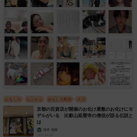
おもしろ
もふもふ
おもしろ動画
ネコ
京都の百貨店が開催のお化け屋敷のお化けにモ
デルがいる 比叡山延暦寺の僧侶が語る伝説と
は
浅井 佳穂
2026.08.08