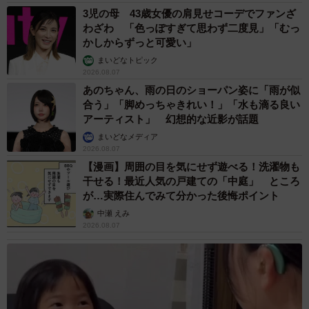
3児の母 43歳女優の肩見せコーデでファンざ
わざわ 「色っぽすぎて思わず二度見」「むっ
かしからずっと可愛い」
まいどなトピック
2026.08.07
あのちゃん、雨の日のショーパン姿に「雨が似
合う」「脚めっちゃきれい！」「水も滴る良い
アーティスト」 幻想的な近影が話題
まいどなメディア
2026.08.07
【漫画】周囲の目を気にせず遊べる！洗濯物も
干せる！最近人気の戸建ての「中庭」 ところ
が…実際住んでみて分かった後悔ポイント
中瀬 えみ
2026.08.07