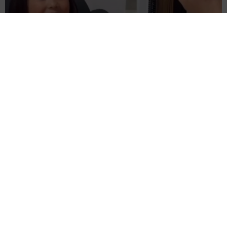
難聴のお姉ちゃんに5歳の妹が手話通訳 互いに支え合う家族の
日常に反響「妹ちゃん、頼もしい」「かわいい通訳さん」
五ヶ瀬 あお
2026.08.07
ラストライブ控えるT-BOLAN森友嵐士 にし
たん社長がTikTok内で独占インタビュー
まいどなニュース
2026.08.07
「男の子のママっぽいよね」ってどういう意
味？ 女系家族で育った母 いつもスカートと
ワンピースしか着ないし、ヒールも好き どの
へんが…
山岡 もと子