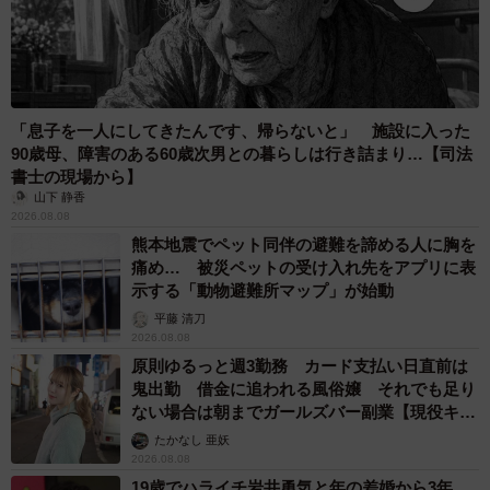
「息子を一人にしてきたんです、帰らないと」 施設に入った
90歳母、障害のある60歳次男との暮らしは行き詰まり…【司法
書士の現場から】
山下 静香
2026.08.08
熊本地震でペット同伴の避難を諦める人に胸を
痛め… 被災ペットの受け入れ先をアプリに表
示する「動物避難所マップ」が始動
平藤 清刀
2026.08.08
原則ゆるっと週3勤務 カード支払い日直前は
鬼出勤 借金に追われる風俗嬢 それでも足り
ない場合は朝までガールズバー副業【現役キャ
ストに取材】
たかなし 亜妖
2026.08.08
19歳でハライチ岩井勇気と年の差婚から3年、