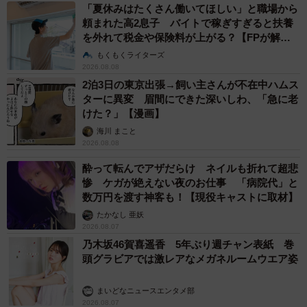
「夏休みはたくさん働いてほしい」と職場から
頼まれた高2息子 バイトで稼ぎすぎると扶養
を外れて税金や保険料が上がる？【FPが解
説】
もくもくライターズ
2026.08.08
2泊3日の東京出張→飼い主さんが不在中ハムス
ターに異変 眉間にできた深いしわ、「急に老
けた？」【漫画】
海川 まこと
2026.08.08
酔って転んでアザだらけ ネイルも折れて超悲
惨 ケガが絶えない夜のお仕事 「病院代」と
数万円を渡す神客も！【現役キャストに取材】
たかなし 亜妖
2026.08.07
乃木坂46賀喜遥香 5年ぶり週チャン表紙 巻
頭グラビアでは激レアなメガネルームウエア姿
まいどなニュースエンタメ部
2026.08.07