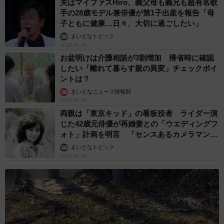
夫はマイファスHiro、義父母も義兄も超有名歌
手の28歳モデル兼俳優が第1子出産を報告「母
子ともに健康…日々、大切に過ごしたい」
まいどなトピック
2026.08.08
お盆明けは介護相談が3割増加 帰省時に確認
したい「離れて暮らす親の異変」チェックポイ
ントは？
まいどなニュース情報部
2026.08.08
両親は「東京キッド」の看板役者 ライダー演
じた42歳元俳優が再婚妻との「ウエディングフ
ォト」計画を明言 「センスあるカメラマン求
む」
まいどなトピック
2026.08.08