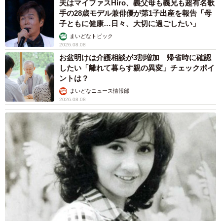
夫はマイファスHiro、義父母も義兄も超有名歌
手の28歳モデル兼俳優が第1子出産を報告「母
子ともに健康…日々、大切に過ごしたい」
まいどなトピック
2026.08.08
お盆明けは介護相談が3割増加 帰省時に確認
したい「離れて暮らす親の異変」チェックポイ
ントは？
まいどなニュース情報部
2026.08.08