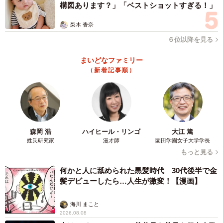
構図あります？」「ベストショットすぎる！」
梨木 香奈
６位以降を見る
まいどなファミリー
（新着記事順）
森岡 浩
ハイヒール・リンゴ
大江 篤
姓氏研究家
漫才師
園田学園女子大学学長
もっと見る
何かと人に舐められた黒髪時代 30代後半で金
髪デビューしたら…人生が激変！【漫画】
海川 まこと
2026.08.08