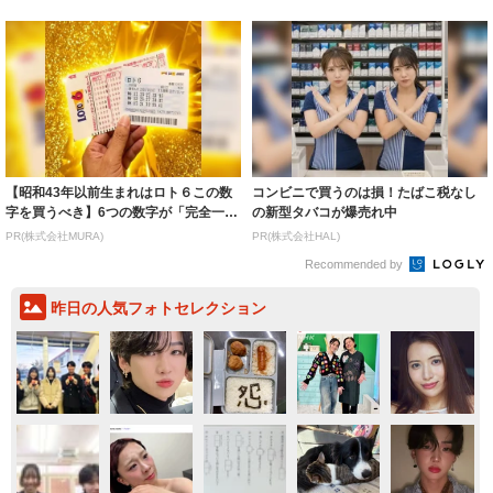
【昭和43年以前生まれはロト６この数
コンビニで買うのは損！たばこ税なし
字を買うべき】6つの数字が「完全一
の新型タバコが爆売れ中
致」する方...
PR(株式会社MURA)
PR(株式会社HAL)
Recommended by
昨日の人気フォトセレクション