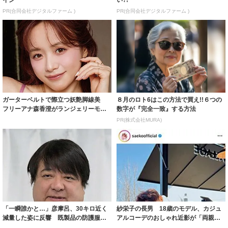
イン
い?!
PR(合同会社デジタルファーム )
PR(合同会社デジタルファーム )
ガーターベルトで際立つ妖艶脚線美
８月のロト6はこの方法で買え!!６つの
フリーアナ森香澄がランジェリーモデ
数字が『完全一致』する方法
ルに ｢PE...
PR(株式会社MURA)
「一瞬誰かと…」彦摩呂、30キロ近く
紗栄子の長男 18歳のモデル、カジュ
減量した姿に反響 既製品の防護服が
アルコーデのおしゃれ近影が「両親の
着られると...
いいとこ取...