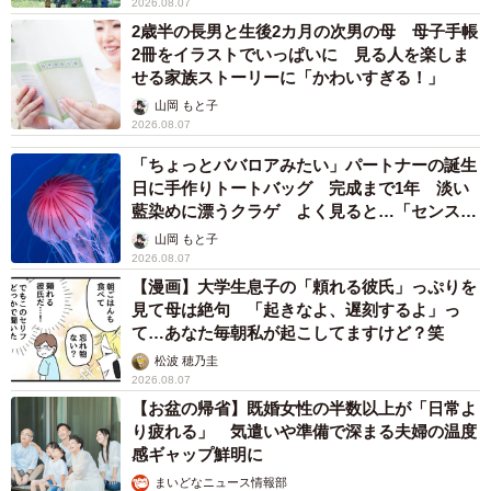
2026.08.07
2歳半の長男と生後2カ月の次男の母 母子手帳
2冊をイラストでいっぱいに 見る人を楽しま
せる家族ストーリーに「かわいすぎる！」
山岡 もと子
2026.08.07
「ちょっとババロアみたい」パートナーの誕生
日に手作りトートバッグ 完成まで1年 淡い
藍染めに漂うクラゲ よく見ると…「センスす
ごい」
山岡 もと子
2026.08.07
【漫画】大学生息子の「頼れる彼氏」っぷりを
見て母は絶句 「起きなよ、遅刻するよ」っ
て…あなた毎朝私が起こしてますけど？笑
松波 穂乃圭
2026.08.07
【お盆の帰省】既婚女性の半数以上が「日常よ
り疲れる」 気遣いや準備で深まる夫婦の温度
感ギャップ鮮明に
まいどなニュース情報部