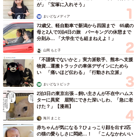
が」「宝塚に入れそう」
まいどなメディア
72歳父、軽自動車で新潟から四国まで 65歳の
母と2人で3泊4日の旅 パーキングの休憩まで
分刻み… 「大学生でも組まねえよ！」
山岡 もと子
「不謹慎でないかと」実力派歌手、熊本へ支援
物資…運搬トラックの車体デザインにためら
い 「痛いほど伝わる」「行動され立派」
まいどなトピック
2泊3日の東京出張→飼い主さんが不在中ハムス
ターに異変 眉間にできた深いしわ、「急に老
けた？」【漫画】
海川 まこと
赤ちゃんが気になる？ひょっこり顔を出す2匹
の猫の愛らしさに悶絶…！ 「こんなかわいい