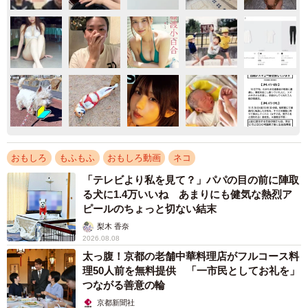
おもしろ
もふもふ
おもしろ動画
ネコ
「テレビより私を見て？」パパの目の前に陣取
る犬に1.4万いいね あまりにも健気な熱烈ア
ピールのちょっと切ない結末
梨木 香奈
2026.08.08
太っ腹！京都の老舗中華料理店がフルコース料
理50人前を無料提供 「一市民としてお礼を」
つながる善意の輪
京都新聞社