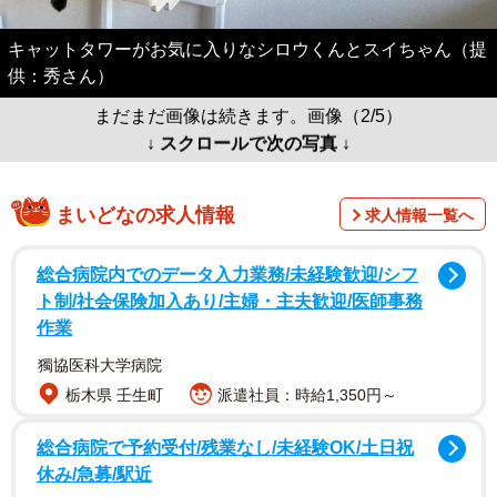
キャットタワーがお気に入りなシロウくんとスイちゃん（提
供：秀さん）
まだまだ画像は続きます。画像（2/5）
↓ スクロールで次の写真 ↓
まいどなの求人情報
求人情報一覧へ
総合病院内でのデータ入力業務/未経験歓迎/シフ
ト制/社会保険加入あり/主婦・主夫歓迎/医師事務
作業
獨協医科大学病院
栃木県 壬生町
派遣社員：時給1,350円～
総合病院で予約受付/残業なし/未経験OK/土日祝
休み/急募/駅近