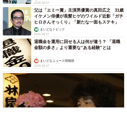
2026.08.07
父は「エミー賞」主演男優賞の真田広之 31歳
イケメン俳優が長髪ヒゲのワイルド近影「ガチ
ヒロさんそっくり」「新たな一面もステキ」
まいどなトピック
2026.08.07
退職金を運用に回せる人は何が違う？ 「退職
金額の多さ」より重要な“ある経験”とは
まいどなニュース情報部
2026.08.07