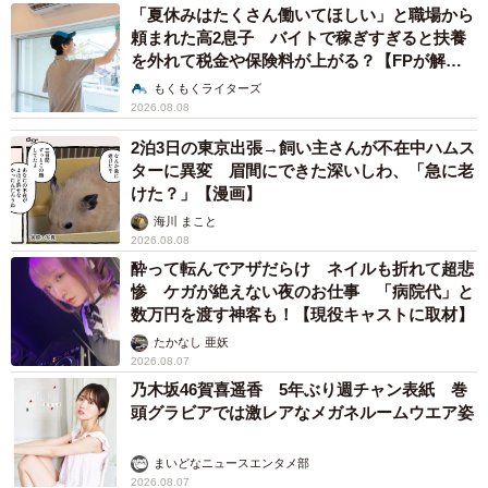
「夏休みはたくさん働いてほしい」と職場から
頼まれた高2息子 バイトで稼ぎすぎると扶養
を外れて税金や保険料が上がる？【FPが解
説】
もくもくライターズ
2026.08.08
2泊3日の東京出張→飼い主さんが不在中ハムス
ターに異変 眉間にできた深いしわ、「急に老
けた？」【漫画】
海川 まこと
2026.08.08
酔って転んでアザだらけ ネイルも折れて超悲
惨 ケガが絶えない夜のお仕事 「病院代」と
数万円を渡す神客も！【現役キャストに取材】
たかなし 亜妖
2026.08.07
乃木坂46賀喜遥香 5年ぶり週チャン表紙 巻
頭グラビアでは激レアなメガネルームウエア姿
まいどなニュースエンタメ部
2026.08.07