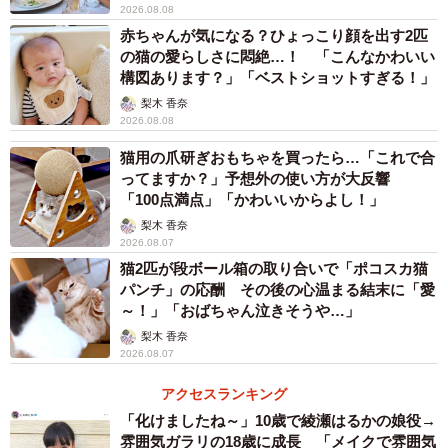
2026.08.08
赤ちゃんが気になる？ひょっこり顔を出す2匹
の猫の愛らしさに悶絶…！ 「こんなかわいい
構図あります？」「ベストショットすぎる！」
梨木 香奈
2026.08.08
猫用の爪研ぎおもちゃを買ったら…「これで合
ってますか？」予想外の使い方が大反響
「100点満点」「かわいいからよし！」
梨木 香奈
2026.08.07
猫2匹が段ボール箱の取り合いで「ポコスカ猫
パンチ」の応酬 その後の心温まる結末に「愛
～！」「おばちゃん泣きそうや…」
梨木 香奈
2026.08.07
アクセスランキング
「化けましたね～」10歳で綾瀬はるかの娘役→
雰囲気ガラリの18歳に成長 「メイクで雰囲気