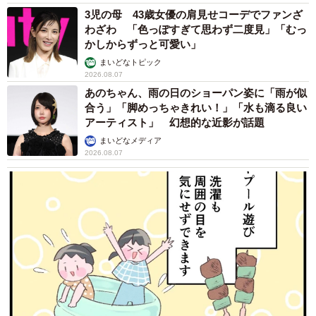
3児の母 43歳女優の肩見せコーデでファンざ
わざわ 「色っぽすぎて思わず二度見」「むっ
かしからずっと可愛い」
まいどなトピック
2026.08.07
あのちゃん、雨の日のショーパン姿に「雨が似
合う」「脚めっちゃきれい！」「水も滴る良い
アーティスト」 幻想的な近影が話題
まいどなメディア
2026.08.07