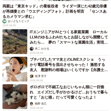
両親は「東京キッド」の看板役者 ライダー演じた42歳元俳優
が再婚妻との「ウエディングフォト」計画を明言 「センスあ
るカメラマン求む」
まいどなトピック
2026.08.08
ITエンジニアがAIとつくる家庭菜園 ローカル
LLMのゆるふわAIたちとお話しながら開墾して
みたら… 夢の「スマートな菜園生活」実現な
るか
井二 かける
2026.08.08
プチバズしたママ友とのLINEスクショ うっ
かり電話番号を流出させちゃった！ 激怒する
友人 慰謝料の相場はいくらですか【弁護士が
解説】
長澤 芳子
2026.08.08
ボロボロで不細工なおじいちゃん猫に一目惚
れ エイズだし手がかかるけど…おうちで暮ら
すと「おじ猫」だって可愛くなったよ！
鶴野 浩己
2026.08.08