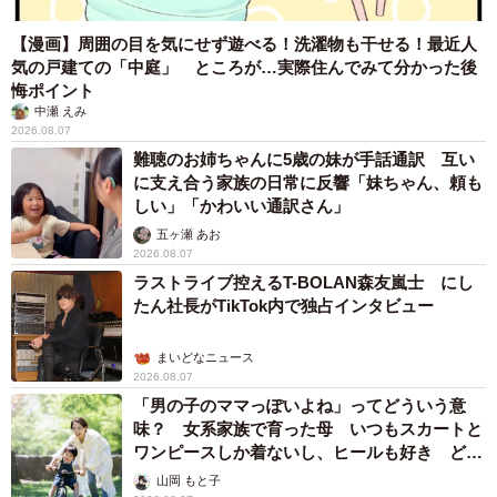
【漫画】周囲の目を気にせず遊べる！洗濯物も干せる！最近人
気の戸建ての「中庭」 ところが…実際住んでみて分かった後
悔ポイント
中瀬 えみ
2026.08.07
難聴のお姉ちゃんに5歳の妹が手話通訳 互い
に支え合う家族の日常に反響「妹ちゃん、頼も
しい」「かわいい通訳さん」
五ヶ瀬 あお
2026.08.07
ラストライブ控えるT-BOLAN森友嵐士 にし
たん社長がTikTok内で独占インタビュー
まいどなニュース
2026.08.07
「男の子のママっぽいよね」ってどういう意
味？ 女系家族で育った母 いつもスカートと
ワンピースしか着ないし、ヒールも好き どの
へんが…
山岡 もと子