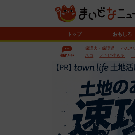
ニ
トップ
おもしろ
ュ
ー
保護犬・保護猫
かんさ
ス
一
ネコ
ともに生きる
し
覧