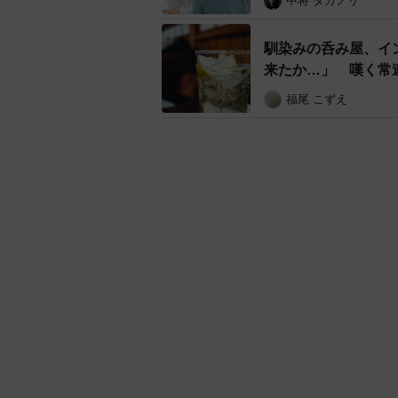
中将 タカノリ
馴染みの呑み屋、イ
来たか…」 嘆く常
福尾 こずえ