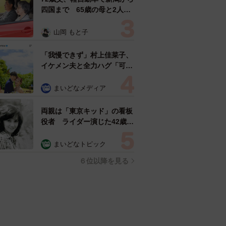
四国まで 65歳の母と2人で
3泊4日の旅 パーキングの休
憩まで分刻み… 「大学生で
山岡 もと子
も組まねえよ！」
「我慢できず」村上佳菜子、
イケメン夫と全力ハグ「可愛
いふたり」「素敵なご夫婦」
まいどなメディア
両親は「東京キッド」の看板
役者 ライダー演じた42歳元
俳優が再婚妻との「ウエディ
ングフォト」計画を明言
まいどなトピック
「センスあるカメラマン求
６位以降を見る
む」