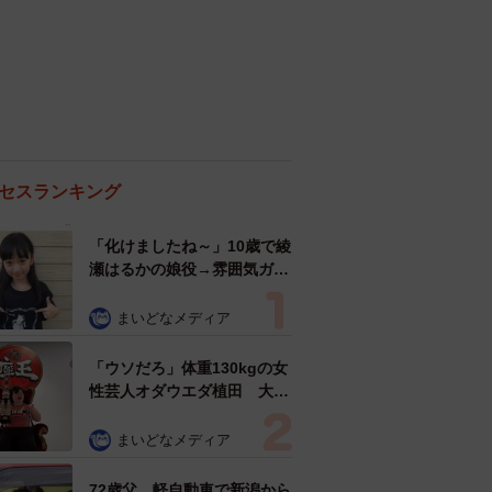
セスランキング
「化けましたね～」10歳で綾
瀬はるかの娘役→雰囲気ガラ
リの18歳に成長 「メイクで
雰囲気が」「宝塚に入れそ
まいどなメディア
う」
「ウソだろ」体重130kgの女
性芸人オダウエダ植田 大学
時代のほっそり姿に「マジ
で」
まいどなメディア
72歳父、軽自動車で新潟から