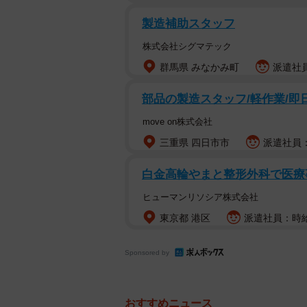
製造補助スタッフ
株式会社シグマテック
群馬県 みなかみ町
派遣社員
部品の製造スタッフ/軽作業/即日
move on株式会社
三重県 四日市市
派遣社員：時
白金高輪やまと整形外科で医療事
ヒューマンリソシア株式会社
東京都 港区
派遣社員：時給1
Sponsored by
おすすめニュース