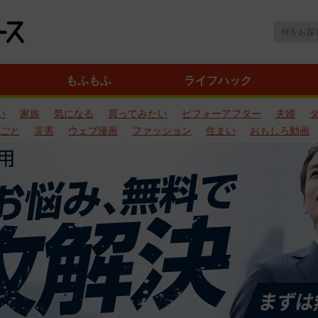
もふもふ
ライフハック
い
家族
気になる
買ってみたい
ビフォーアフター
夫婦
ごと
災害
ウェブ漫画
ファッション
住まい
おもしろ動画