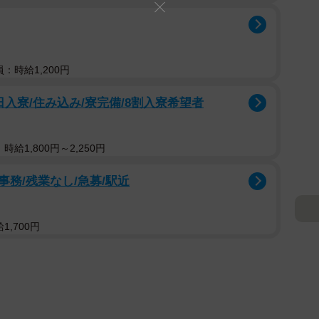
：時給1,200円
入寮/住み込み/寮完備/8割入寮希望者
給1,800円～2,250円
務/残業なし/急募/駅近
,700円